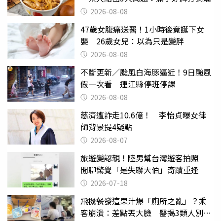
2026-08-08
47歲女腹痛送醫！1小時後竟誕下女
嬰 26歲女兒：以為只是變胖
2026-08-08
不斷更新／颱風白海豚逼近！9日颱風
假一次看 連江縣停班停課
2026-08-08
慈濟遭詐走10.6億！ 李怡貞曝女律
師背景提4疑點
2026-08-07
旅遊變認親！陸男幫台灣遊客拍照
閒聊驚覺「是失聯大伯」奇蹟重逢
2026-07-18
飛機餐發這果汁爆「廁所之亂」？乘
客崩潰：差點丟大臉 醫揭3類人別亂