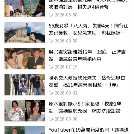
次取消訂房 損失逾4億台幣
2026-08-08
55歲女攀「八大秀」失聯4天！同行山
友已獲救 女兒急求助：剩我媽媽還
沒找到
2026-08-08
吳宗憲突認離婚12年 起底「正牌憲
嫂」張葳葳當年隱婚內幕
2026-07-19
陽明交大教授砍死妹夫！岳母追思首
發聲 揭11年經營真相駁「爭產」
2026-08-02
原本很討厭小S！家長曝「校慶1舉
動」讓她徹底改觀 網友洗版認證
2026-08-08
YouTuber花19萬開箱度假村「到場遭