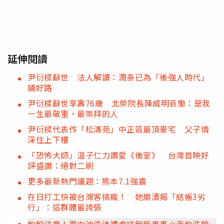
延伸閱讀
尹衍樑辭世 法人解讀：潤泰已為「後強人時代」
鋪好路
尹衍樑辭世享壽76歲 北榮院長陳威明哀慟：是我
一生最敬重、最崇拜的人
尹衍樑代表作「松濤苑」中正區最頂豪宅 父子情
深住上下樓
「恐怖大師」溫子仁力讚愛《後室》 台灣首映好
評盛讚：絕對二刷
更多最新熱門議題：熊本7.1強震
在日打工快被台灣客搞瘋！ 她崩潰揭「結帳3劣
行」：這群體最誇張
豹粉注意！買中油洗沐禮盒送無所事事小海豹洗臉