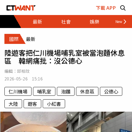
跳至主要內容區塊
下載 APP
最新
社會
娛樂
財經
國際
最新
陸遊客把仁川機場哺乳室被當泡麵休息
區 韓網痛批：沒公德心
編輯：
邱柏玟
2026-05-26 15:16
仁川機場
哺乳室
泡麵
休息區
公德心
大陸
遊客
小紅書