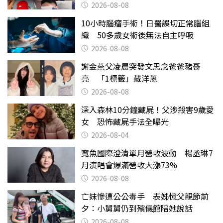
喝
2026-08-08
10小時腦瘤手術！日醫誤切正常腦組
織 50多歲女術後無法自主呼吸
2026-08-08
謝金燕父凌晨突發文思念爸爸豬哥
亮 「1標籤」藏洋蔥
2026-08-08
深入森林10分鐘藏屍！父涉殺害9歲愛
女 恐怖藏屍手法全曝光
2026-08-04
寬魚國際澄清單月營收波動 楊丞琳7
月演唱會爆滿營收大漲73%
2026-08-08
亡妹慘遭公公毒手 表姊憶父親節前
夕：小舅舅仍到殯儀館陪她說話
2026-08-08