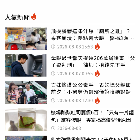
人氣新聞
飛機餐發這果汁爆「廁所之亂」？
乘客崩潰：差點丟大臉 醫揭3類人
別亂喝
2026-08-08 15:53
母親過世當天提領206萬辦後事「父
子遭判刑」 律師：搶錢先下手是
罪
2026-08-07 09:55
亡妹慘遭公公毒手 表姊憶父親節
前夕：小舅舅仍到殯儀館陪她說話
2026-08-08 12:30
機場酪梨吐司要價6百！「只有一片麵
包」旅客傻眼 專家揭高價背後原因
2026-08-08
熊本強震重創觀光業！4天內6.55萬人