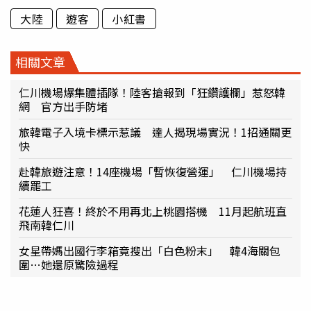
大陸
遊客
小紅書
相關文章
仁川機場爆集體插隊！陸客搶報到「狂鑽護欄」惹怒韓
網 官方出手防堵
旅韓電子入境卡標示惹議 達人揭現場實況！1招通關更
快
赴韓旅遊注意！14座機場「暫恢復營運」 仁川機場持
續罷工
花蓮人狂喜！終於不用再北上桃園搭機 11月起航班直
飛南韓仁川
女星帶媽出國行李箱竟搜出「白色粉末」 韓4海關包
圍…她還原驚險過程