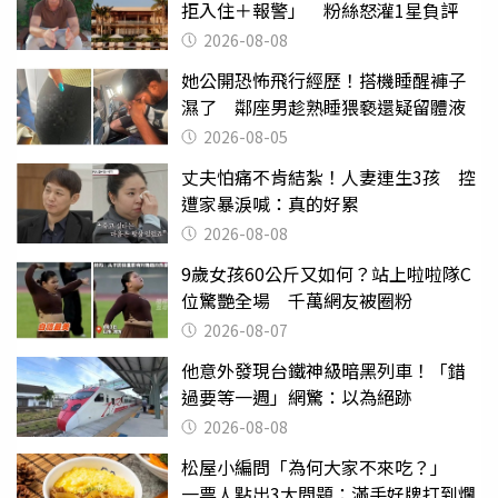
拒入住＋報警」 粉絲怒灌1星負評
2026-08-08
她公開恐怖飛行經歷！搭機睡醒褲子
濕了 鄰座男趁熟睡猥褻還疑留體液
2026-08-05
丈夫怕痛不肯結紮！人妻連生3孩 控
遭家暴淚喊：真的好累
2026-08-08
9歲女孩60公斤又如何？站上啦啦隊C
位驚艷全場 千萬網友被圈粉
2026-08-07
他意外發現台鐵神級暗黑列車！「錯
過要等一週」網驚：以為絕跡
2026-08-08
松屋小編問「為何大家不來吃？」
一票人點出3大問題：滿手好牌打到爛