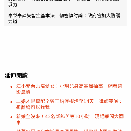
爭力
卓榮泰談失智症基本法 籲審慎討論：政府會加大防護
力道
延伸閱讀
汪小菲台北陪愛女！小玥兒身高暴風抽高 網看背
影鼻酸
二婚才是標配？勞工婚假擬增至14天 律師笑喊：
想離婚可以找我
新娘全沒來！42名新郎苦等10小時 現場瞬間大翻
車