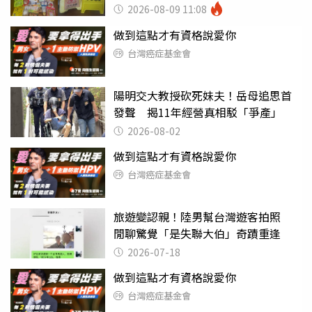
滑」告示牌也帶回家
2026-08-09 11:08
做到這點才有資格說愛你
台灣癌症基金會
陽明交大教授砍死妹夫！岳母追思首
發聲 揭11年經營真相駁「爭產」
2026-08-02
做到這點才有資格說愛你
台灣癌症基金會
旅遊變認親！陸男幫台灣遊客拍照
閒聊驚覺「是失聯大伯」奇蹟重逢
2026-07-18
做到這點才有資格說愛你
台灣癌症基金會