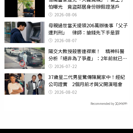
怕曝光 竟盜鄰居身份辦假證落戶
2026-08-06
母親過世當天提領206萬辦後事「父子
遭判刑」 律師：搶錢先下手是罪
2026-08-07
陽交大教授殺害連襟案！ 精神科醫
分析「絕非為了爭產」：2年前就已言
行詭異
2026-07-22
37歲星二代男星驚傳陳屍家中！經紀
公司證實 2個月前才與父開演唱會
2026-08-02
Recommended by