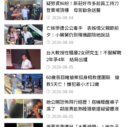
疑勞資糾紛！新莊好市多前員工持刀
登賣場頂樓 母苦勸急送醫
2026-08-04
亡妹慘遭公公毒手 表姊憶父親節前
夕：小舅舅仍到殯儀館陪她說話
2026-08-08
台大教授性騷擾2女研究生！不服解聘
2年爭4年 結局出爐
2026-08-05
60歲翁目睹搶案挺身相救遭圍毆 搶
救5天亡！嫌犯最小才12歲
2026-08-06
她公開恐怖飛行經歷！搭機睡醒褲子
濕了 鄰座男趁熟睡猥褻還疑留體液
2026-08-05
億萬富豪遭兒「大義滅親」！偷生子