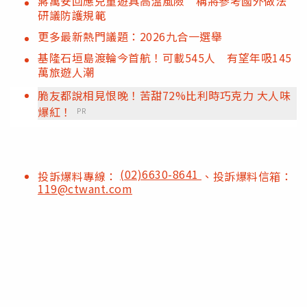
蔣萬安回應兒童遊具高溫風險 稱將參考國外做法
研議防護規範
更多最新熱門議題：2026九合一選舉
基隆石垣島渡輪今首航！可載545人 有望年吸145
萬旅遊人潮
脆友都說相見恨晚！苦甜72%比利時巧克力 大人味
爆紅！
PR
(02)6630-8641
投訴爆料專線：
、投訴爆料信箱：
119@ctwant.com