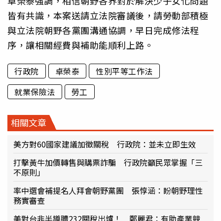
卓榮泰強調，相信朝野各界對於解決少子女化問題
皆有共識，本案送請立法院審議後，請勞動部積極
與立法院朝野各黨團溝通協調，早日完成修法程
序，讓相關經費與補助能順利上路。
行政院
卓榮泰
性別平等工作法
就業保險法
勞工
相關文章
美方對60國家建議加徵關稅 行政院：並未立即生效
打擊黃牛加價轉售與購票詐騙 行政院籲民眾掌握「三
不原則」
率中選會補提名人拜會朝野黨團 張惇涵：盼朝野理性
務實審查
美對台非半導體232關稅出爐！ 鄭麗君：有助產業競