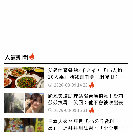
人氣新聞
父親節聚餐點3千合菜！「15人擠
10人桌」她餓到崩潰 網傻眼：讓
店家看笑話
2026-08-09 14:23
颱風天讓助理站陽台護植物！愛莉
莎莎挨轟 笑回：他不會被吹出去
2026-08-09 16:31
日本人來台狂買「35公斤戰利
品」 連拜拜用紅盤、「小心地