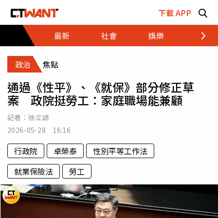
跳至主要內容區塊
下載 APP
最新
社會
娛樂
財經
政治
焦點
通過《性平》、《就保》部分修正草
案 政院挺勞工：家庭職場能兼顧
記者：
徐立諺
2026-05-28 16:16
行政院
卓榮泰
性別平等工作法
就業保險法
勞工