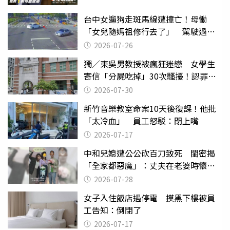
台中女遛狗走斑馬線遭撞亡！母慟
「女兒隨媽祖修行去了」 駕駛過失
致死判9月
2026-07-26
獨／東吳男教授被瘋狂迷戀 女學生
寄信「分屍吃掉」30次騷擾！認罪免
關
2026-07-30
新竹音樂教室命案10天後復課！他批
「太冷血」 員工怒駁：閉上嘴
2026-07-17
中和兒媳遭公公砍百刀致死 閨密揭
「全家都惡魔」：丈夫在老婆時懷孕
摔東西
2026-07-28
女子入住飯店遇停電 摸黑下樓被員
工告知：倒閉了
2026-07-17