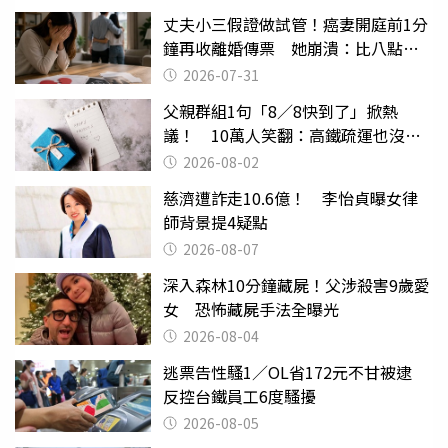
丈夫小三假證做試管！癌妻開庭前1分
鐘再收離婚傳票 她崩潰：比八點檔
還扯
2026-07-31
父親群組1句「8／8快到了」掀熱
議！ 10萬人笑翻：高鐵疏運也沒列
父親節
2026-08-02
慈濟遭詐走10.6億！ 李怡貞曝女律
師背景提4疑點
2026-08-07
深入森林10分鐘藏屍！父涉殺害9歲愛
女 恐怖藏屍手法全曝光
2026-08-04
逃票告性騷1／OL省172元不甘被逮
反控台鐵員工6度騷擾
2026-08-05