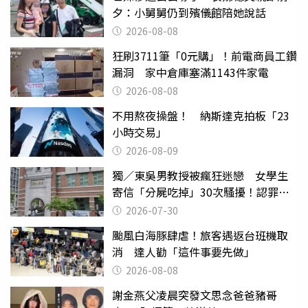
夕：小舅舅仍到殯儀館陪她說話
2026-08-08
狂刷3711筆「0元購」！前電商員工鑽
漏洞 家中倉庫塞滿1143件家電
2026-08-08
不用熬夜操盤！ 納斯達克拍板「23
小時交易」
2026-08-09
獨／東吳男教授被瘋狂迷戀 女學生
寄信「分屍吃掉」30次騷擾！認罪免
關
2026-07-30
颱風白海豚肆虐！旅客遇返台班機取
消 達人勸「這件事要先做」
2026-08-08
謝金燕父凌晨突發文思念爸爸豬哥