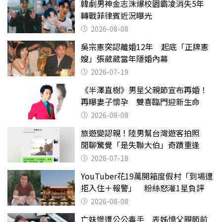
韓劇男神金志洙爆校園霸凌消失5年
轉戰菲律賓近況曝光
2026-08-08
吳宗憲突認離婚12年 起底「正牌憲
嫂」張葳葳當年隱婚內幕
2026-07-19
《半澤直樹》男星父親節宣布再婚！
再曝妻子懷孕 雙喜臨門迎新生命
2026-08-08
旅遊變認親！陸男幫台灣遊客拍照
閒聊驚覺「是失聯大伯」奇蹟重逢
2026-07-18
YouTuber花19萬開箱度假村「到場遭
拒入住＋報警」 粉絲怒灌1星負評
2026-08-08
亡妹慘遭公公毒手 表姊憶父親節前