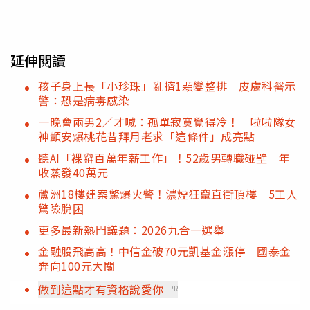
延伸閱讀
孩子身上長「小珍珠」亂擠1顆變整排 皮膚科醫示
警：恐是病毒感染
一晚會兩男2／才喊：孤單寂寞覺得冷！ 啦啦隊女
神顗安爆桃花昔拜月老求「這條件」成亮點
聽AI「裸辭百萬年薪工作」！52歲男轉職碰壁 年
收蒸發40萬元
蘆洲18樓建案驚爆火警！濃煙狂竄直衝頂樓 5工人
驚險脫困
更多最新熱門議題：2026九合一選舉
金融股飛高高！中信金破70元凱基金漲停 國泰金
奔向100元大關
做到這點才有資格說愛你
PR