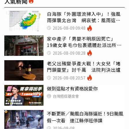
人氣新聞
白海豚「外圍環流掃入中」！強風
雨彈襲北台灣 網哀號：風雨這麼
大還不放假
2026-08-09 09:48
家中產子「男嬰不明原因死亡」
19歲女拿毛巾包裹遺體赴派出所報
案
2026-08-09 08:28
老父出殯變爭產大戰！大女兒「堵
門鎖靈堂」討千萬 法院判決出爐
2026-08-08 20:57
做到這點才有資格說愛你
台灣癌症基金會
不斷更新／颱風白海豚逼近！9日颱風
假一次看 連江縣停班停課
2026-08-08