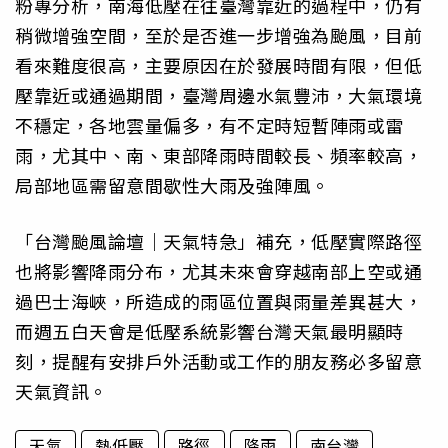
粉專分析，南海低壓在往臺灣靠近的過程中，仍有
稍微增強空間，至於是否進一步增強為颱風，目前
看來難度很高，主要原因在於發展時間有限，但低
壓靠近或通過期間，臺灣周邊水氣豐沛，大氣環境
不穩定，各地雲量偏多，有不定時短暫陣雨或雷
雨，尤其中、南、東部降雨時間較長、頻率較高，
局部地區需留意間歇性大雨及強陣風。
「台灣颱風論壇｜天氣特急」補充，低壓實際路徑
也將影響降雨分布，尤其未來會穿越南部上空或通
過巴士海峽，所造成的雨區位置與雨量差異甚大，
而週五白天會是低壓系統影響台灣天氣最明顯時
刻，提醒有安排戶外活動或工作的朋友務必多留意
天氣資訊。
天氣
熱低壓
路徑
降雨
南台灣