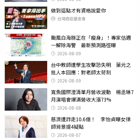
做到這點才有資格說愛你
台灣癌症基金會
颱風白海豚正在「瘦身」！專家估週
一解除海警 最新預測路徑曝
2026-08-09
台中教師遭學生攻擊恐失明 葉元之
批人本回應：對老師太苛刻
2026-08-09
寬魚國際澄清單月營收波動 楊丞琳7
月演唱會爆滿營收大漲73%
2026-08-08
慈濟遭詐走10.6億！ 李怡貞曝女律
師背景提4疑點
2026-08-07