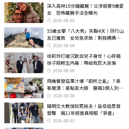
深入森林10分鐘藏屍！父涉殺害9歲愛
女 恐怖藏屍手法全曝光
2026-08-04
55歲女攀「八大秀」失聯4天！同行山
友已獲救 女兒急求助：剩我媽媽還
沒找到
2026-08-08
徐莉玲打破沉默談兒子身世！心碎揭
徐子翔輕生內幕：帶給我巨大哀傷
2026-08-08
飛機餐發這果汁爆「廁所之亂」？乘
客崩潰：差點丟大臉 醫揭3類人別亂
喝
2026-08-08
陽明交大教授砍死妹夫！岳母追思首
發聲 揭11年經營真相駁「爭產」
2026-08-02