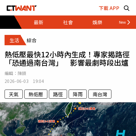
跳至主要內容區塊
下載 APP
最新
社會
娛樂
財經
生活
綜合
熱低壓最快12小時內生成！專家揭路徑
「恐通過南台灣」 影響最劇時段出爐
編輯：
陳頡
2026-06-03 19:04
天氣
熱低壓
路徑
降雨
南台灣