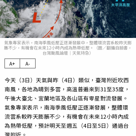
氣象專家表示，南海季風低壓正逐漸發展中，整體環流雲系較昨天膨
脹不少，有機會在未來12小時內成為熱帶低壓。（圖／翻攝自臉書，
台灣颱風論壇｜天氣特急）
A+
A-
今天（3日）天氣與昨（4日）類似，臺灣附近吹西
南風，各地為晴到多雲，高溫普遍來到31至35度，
午後大臺北、宜蘭地區及各山區有零星對流發展。
氣象專家表示，南海季風低壓正逐漸發展，整體環
流雲系較昨天膨脹不少，有機會在未來12小時內成
為熱帶低壓，預計明天至週五（4日至5日）通過台
灣附近。