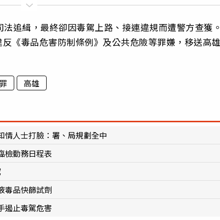
司法追緝，最終卻因毒駕上路、接連違規而遭警方查獲
違反《毒品危害防制條例》及公共危險等罪嫌，移送高
罪
高雄
知情人士打臉：署、局規劃全中
臨檢勤務日程表
駕
液毒品快篩試劑
手遏止毒駕危害