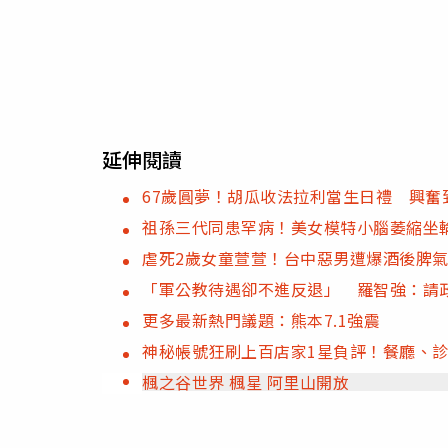
延伸閱讀
67歲圓夢！胡瓜收法拉利當生日禮 興奮
祖孫三代同患罕病！美女模特小腦萎縮坐
虐死2歲女童萱萱！台中惡男遭爆酒後脾
「軍公教待遇卻不進反退」 羅智強：請
更多最新熱門議題：熊本7.1強震
神秘帳號狂刷上百店家1星負評！餐廳、診
楓之谷世界 楓星 阿里山開放