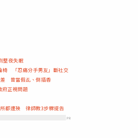
到整夜失眠
輪椅 「忍痛分手男友」斷社交
氣差 曾當假乩、倒插香
政府正視問題
所都遭殃 律師教3步驟提告
PR