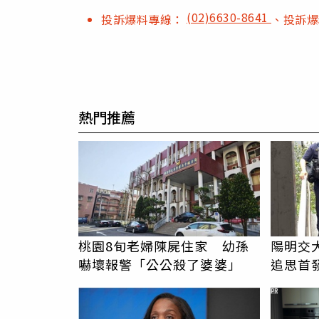
(02)6630-8641
投訴爆料專線：
、投訴
熱門推薦
桃園8旬老婦陳屍住家 幼孫
陽明交
嚇壞報警「公公殺了婆婆」
追思首
駁「爭
PR