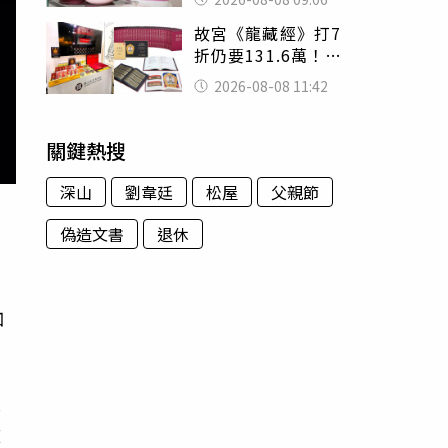
了」 人妻超崩
故宮《龍藏經》打7
潰：我像台傭
折仍要131.6萬！
店員曝：有人原價
2026-08-08 11:42
188萬付現購買
關鍵熱搜
深山
劉韋廷
松屋
父親節
偽造文書
退休
咖
機
盤