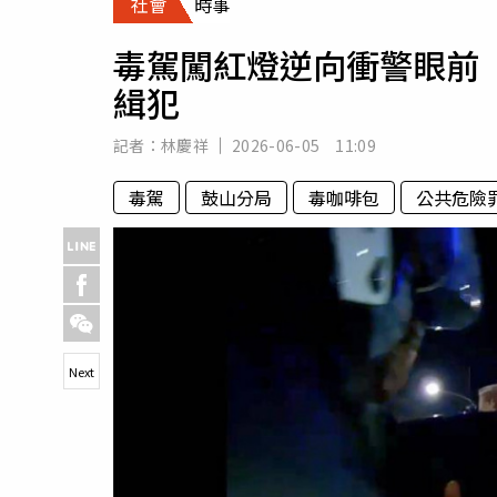
社會
時事
人物
汽車
毒駕闖紅燈逆向衝警眼前
專欄
緝犯
房產新勢力
記者：
林慶祥
2026-06-05 11:09
毒駕
鼓山分局
毒咖啡包
公共危險
Next