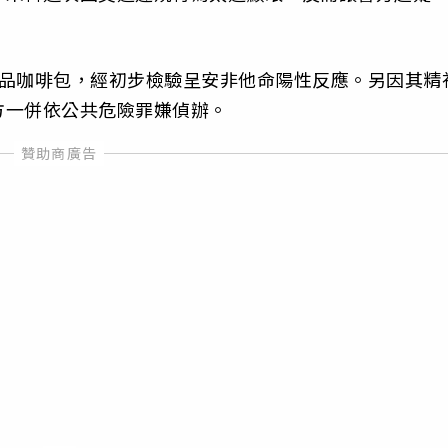
毒品咖啡包，經初步檢驗呈安非他命陽性反應。另因其精
方一併依公共危險罪嫌偵辦。