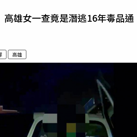
寵物
 高雄女一查竟是潛逃16年毒品通
運勢
運動
梅酒
罪
高雄