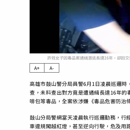
許姓女子因毒品案通緝潛逃長達16年，卻因
A+
A-
高雄市鼓山警分局員警6月1日凌晨巡邏時
查，未料查出對方竟是遭通緝長達16年的
啡包等毒品，全案依涉嫌《毒品危害防治
鼓山分局警網當天凌晨執行巡邏勤務，行
車違規闖越紅燈，甚至逆向行駛，危及用