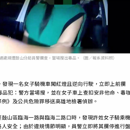
交通違規遭鼓山分局員警攔查，當場搜出毒品。（圖／報系資料照）
，發現一名女子騎機車闖紅燈且逆向行駛，立即上前攔
毒品犯：警方當場搜，並在女子車上查扣安非他命、毒
條例》及公共危險罪移送高雄地檢署偵辦。
經鼓山區臨海一路與臨海二路口時，發現許姓女子騎乘
路人安全；由於違規情節明顯，員警立即將其攔停進行