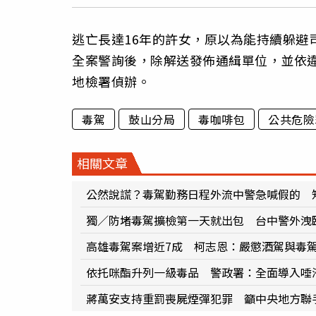
逃亡長達16年的許女，原以為能持續躲避
全案警詢後，除解送發佈通緝單位，並依
地檢署偵辦。
毒駕
鼓山分局
毒咖啡包
公共危險
相關文章
公然說謊？毒駕勤務日程外流中警急喊假的 
獨／防堵毒駕擴檢第一天就出包 台中警外洩
高雄毒駕案增近7成 柯志恩：嚴懲酒駕與毒
依托咪酯升列一級毒品 警政署：全面導入唾
蔣萬安支持重罰喪屍煙彈犯罪 籲中央地方聯