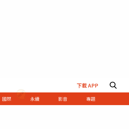
下載 APP
國際
永續
影音
專題