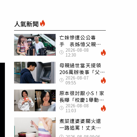
人氣新聞
亡妹慘遭公公毒
手 表姊憶父親節
2026-08-08
前夕：小舅舅仍到
12:30
殯儀館陪她說話
母親過世當天提領
206萬辦後事「父子
2026-08-07
遭判刑」 律師：
09:55
搶錢先下手是罪
原本很討厭小S！家
長曝「校慶1舉動」
2026-08-08
讓她徹底改觀 網
11:03
友洗版認證
煮菜遭婆婆關火還
一路追罵！丈夫勸
別計較「媽媽老
2026-08-08 09:06