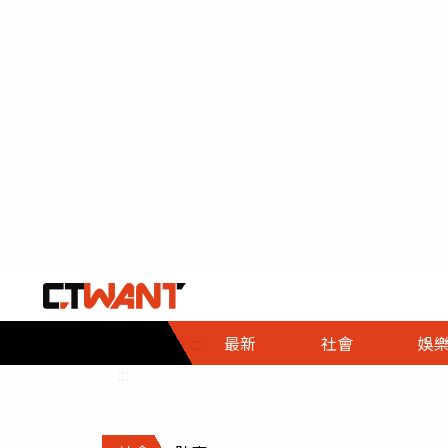
社會首頁
娛樂首頁
財經首頁
政
:::
最新
社會
娛
時事
即時
熱線
:::
直擊
大條
人物
調查
專題
３Ｃ