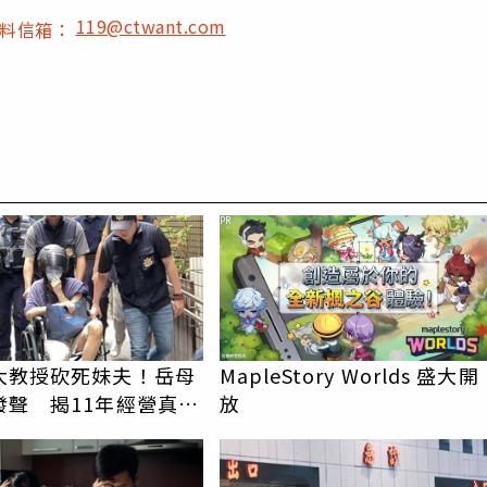
119@ctwant.com
爆料信箱：
PR
大教授砍死妹夫！岳母
MapleStory Worlds 盛大開
發聲 揭11年經營真相
放
產」