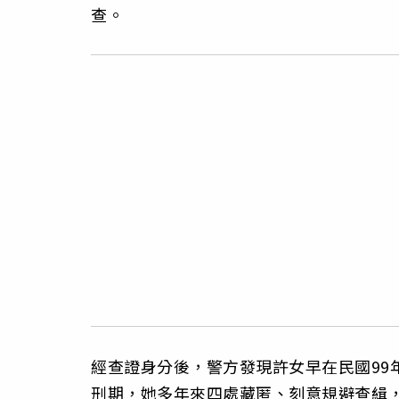
查。
經查證身分後，警方發現許女早在民國99
刑期，她多年來四處藏匿、刻意規避查緝