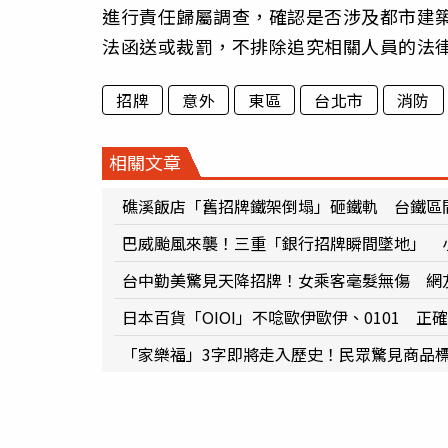
進行責任歸屬調查，確認是否涉及都市建
法函送或裁罰，不排除追究相關人員的法
招牌
意外
東區
台北市
消防
相關文章
礁溪飯店「舊招牌鐵架倒塌」砸鐵軌 台鐵區
巴威颱風來襲！三重「銀行招牌瞬間墜地」 
台中勤美驚見天降招牌！女乘客毫髮無傷 網
日本百貨「OIOI」不唸歐伊歐伊、0101 正
「家樂福」3字即將走入歷史！民眾驚見商品