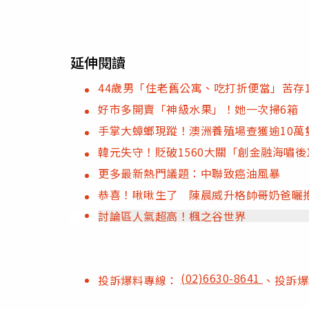
延伸閱讀
44歲男「住老舊公寓、吃打折便當」苦存
好市多開賣「神級水果」！她一次掃6箱
手掌大蟑螂現蹤！澳洲養殖場查獲逾10萬
韓元失守！貶破1560大關「創金融海嘯後
更多最新熱門議題：中聯致癌油風暴
恭喜！啾啾生了 陳晨威升格帥哥奶爸曬
討論區人氣超高！楓之谷世界
(02)6630-8641
投訴爆料專線：
、投訴