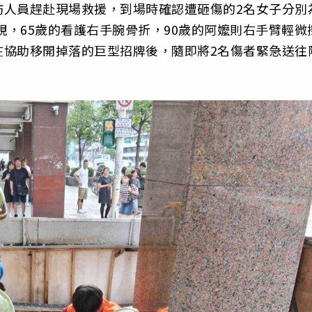
防人員趕赴現場救援，到場時確認遭砸傷的2名女子分別
視，65歲的看護右手腕骨折，90歲的阿嬤則右手臂輕微
在協助移開掉落的巨型招牌後，隨即將2名傷者緊急送往