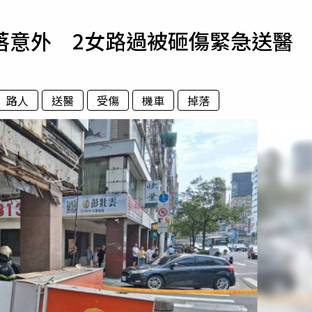
寵物
落意外 2女路過被砸傷緊急送醫
運勢
運動
梅酒
路人
送醫
受傷
機車
掉落