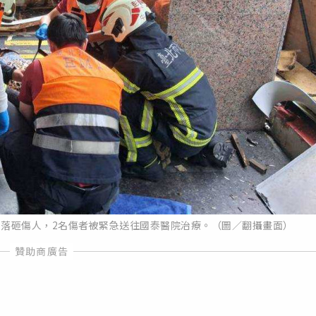
掉落砸傷人，2名傷者被緊急送往國泰醫院治療。（圖／翻攝畫面）