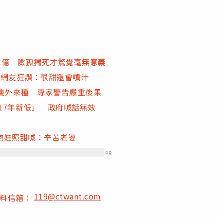
1億 險孤獨死才驚覺毫無意義
 網友狂讚：很甜還會噴汁
隻外來種 專家警告嚴重後果
17年新低」 政府喊話無效
抱娃照甜喊：辛苦老婆
PR
119@ctwant.com
爆料信箱：