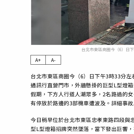
台北市東區商圈今（6）日
A+
A-
台北市東區商圈今（6）日下午3時33分
通訊行直營門市，外牆懸掛的巨型L型燈
假期，下方人行道人潮眾多，2名路過的
有停放於路邊的3部機車遭波及。詳細事
今日稍早位於台北市東區忠孝東路四段與忠
型L型燈箱招牌突然墜落，當下發出巨響，