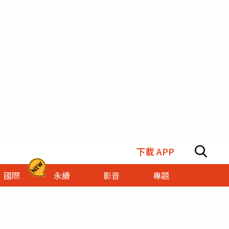
下載 APP
國際
永續
影音
專題