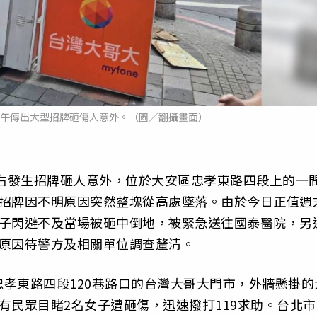
下午傳出大型招牌砸傷人意外。（圖／翻攝畫面）
左右發生招牌砸人意外，位於大安區忠孝東路四段上的一
箱招牌因不明原因突然整塊從高處墜落。由於今日正值週
女子閃避不及當場被砸中倒地，被緊急送往國泰醫院，另
故原因待警方及相關單位調查釐清。
孝東路四段120巷路口的台灣大哥大門市，外牆懸掛的
有民眾目睹2名女子遭砸傷，迅速撥打119求助。台北市