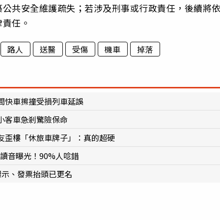
築公共安全維護疏失；若涉及刑事或行政責任，後續將
律責任。
路人
送醫
受傷
機車
掉落
間快車擦撞受損列車延誤
小客車急剎驚險保命
友歪樓「休旅車牌子」：真的超硬
確讀音曝光！90%人唸錯
標示、發票抬頭已更名