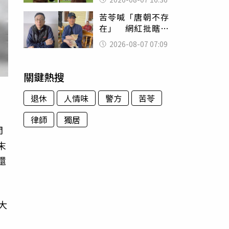
友被圈粉
苦苓喊「唐朝不存
在」 網紅批瞎編
歷史：李白、杜甫
2026-08-07 07:09
用鮮卑文寫詩？
關鍵熱搜
退休
人情味
警方
苦苓
律師
獨居
間
末
還
大