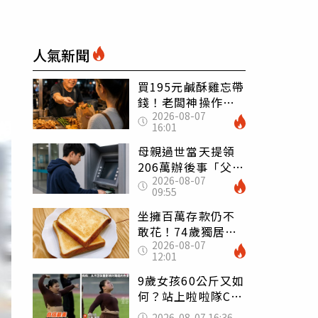
人氣新聞
買195元鹹酥雞忘帶
錢！老闆神操作
2026-08-07
「倒找5元」 全網
16:01
看哭：這就是台灣
母親過世當天提領
206萬辦後事「父子
2026-08-07
遭判刑」 律師：
09:55
搶錢先下手是罪
坐擁百萬存款仍不
敢花！74歲獨居翁
2026-08-07
「1餐只吃1片吐
12:01
司」 半年後暴瘦
嚇壞女兒
9歲女孩60公斤又如
何？站上啦啦隊C位
驚艷全場 千萬網
2026-08-07 16:36