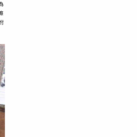
為
擦
附