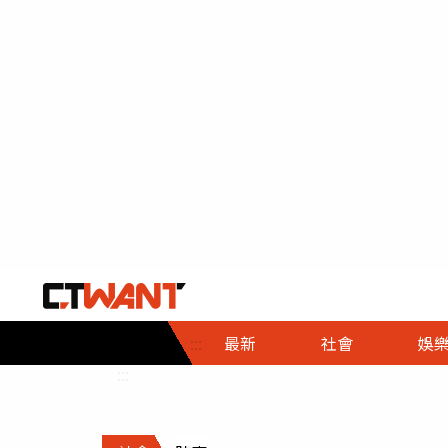
社會首頁
娛樂首頁
財經首頁
政
:::
最新
社會
娛
時事
即時
熱線
:::
直擊
大條
人物
調查
專題
３Ｃ