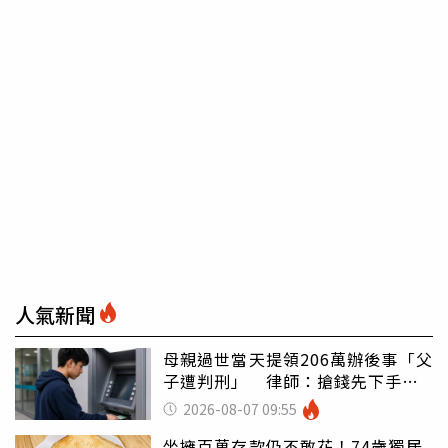
人氣新聞
母親過世當天提領206萬辦後事「父
子遭判刑」 律師：搶錢先下手是
罪
2026-08-07 09:55
坐擁百萬存款仍不敢花！74歲獨居