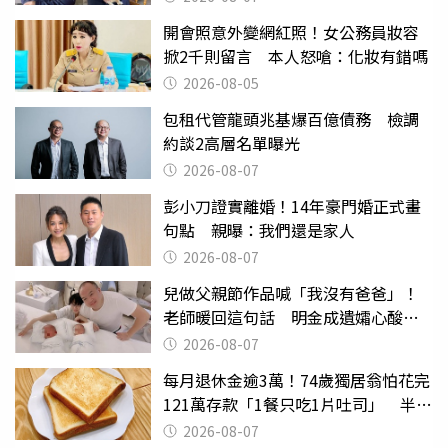
開會照意外變網紅照！女公務員妝容
掀2千則留言 本人怒嗆：化妝有錯嗎
2026-08-05
包租代管龍頭兆基爆百億債務 檢調
約談2高層名單曝光
2026-08-07
彭小刀證實離婚！14年豪門婚正式畫
句點 親曝：我們還是家人
2026-08-07
兒做父親節作品喊「我沒有爸爸」！
老師暖回這句話 明金成遺孀心酸惹
淚
2026-08-07
每月退休金逾3萬！74歲獨居翁怕花完
121萬存款「1餐只吃1片吐司」 半年
後暴瘦嚇壞女兒
2026-08-07