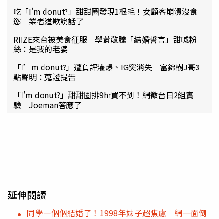
吃「I'm donut?」甜甜圈發現1根毛！女顧客崩潰沒食
慾 業者道歉說話了
RIIZE來台被美食征服 學蕭敬騰「結婚誓言」甜喊粉
絲：是我的老婆
「I’m donut?」遭負評灌爆、IG突消失 富錦樹J哥3
點聲明：蒐證提告
「I'm donut?」甜甜圈排9hr買不到！網徵台日2組實
驗 Joeman答應了
延伸閱讀
同學一個個結婚了！1998年妹子超焦慮 網一面倒