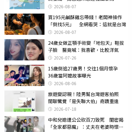
2026-08-07
買195元鹹酥雞忘帶錢！老闆神操作
「倒找5元」 全網看哭：這就是台灣
2026-08-07
24歲女做正顎手術變「地包天」鞋拔
子臉 醫竟喊：我喜歡，比較洋氣
2026-07-26
15歲倒追27歲男！交往1個月懷孕
36歲當阿嬤故事曝光
2026-08-06
旅遊變認親！陸男幫台灣遊客拍照
閒聊驚覺「是失聯大伯」奇蹟重逢
2026-07-18
中和兒媳遭公公砍百刀致死 閨密揭
「全家都惡魔」：丈夫在老婆時懷孕