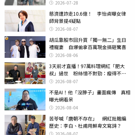
摔東西
2026-07-28
慈濟遭詐走10.6億！ 李怡貞曝女律
師背景提4疑點
2026-08-07
胡瓜靠股市回升買「獨一無二」生日
禮寵妻 自爆偷拿百萬現金搞砸驚喜
2026-08-06
3天前才直播！97萬料理網紅「肥大
叔」過世 粉絲憶不對勁：瘦得不合
理
2026-08-07
不是AI！他「沒脖子」畫面瘋傳 真相
曝光網看呆
2026-08-04
苦苓喊「唐朝不存在」 網紅批瞎編
歷史：李白、杜甫用鮮卑文寫詩？
2026-08-07