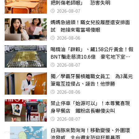
把刺傷老師眼」 恐害失明
2026-08-07
媽媽急過頭！瞞女兒投履歷還安排面
試 她接來電當場傻眼
2026-08-06
喝精油「辟穀」、藏158公斤黃金！假
BNT騙走慈濟10.6億 豪宅地下室竟
挖出乾鮑金庫
2026-08-07
獨／學霸牙醫槓離職女員工 為3萬元
筆電互控侵占、誣告！他慘勝
2026-08-06
禁止停車「始源可以」！本尊驚喜現
身早餐店 鐵粉店長嚇傻尖叫
2026-08-07
白海豚來勢洶洶！移動變慢、外圍環
流發威 北台週末恐迎狂風暴雨