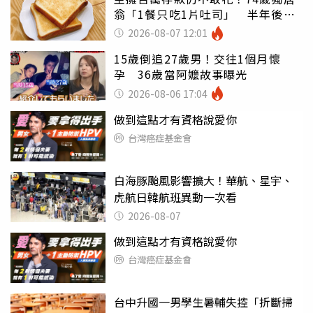
翁「1餐只吃1片吐司」 半年後暴
瘦嚇壞女兒
2026-08-07 12:01
15歲倒追27歲男！交往1個月懷
孕 36歲當阿嬤故事曝光
2026-08-06 17:04
做到這點才有資格說愛你
台灣癌症基金會
白海豚颱風影響擴大！華航、星宇、
虎航日韓航班異動一次看
2026-08-07
做到這點才有資格說愛你
台灣癌症基金會
台中升國一男學生暑輔失控「折斷掃