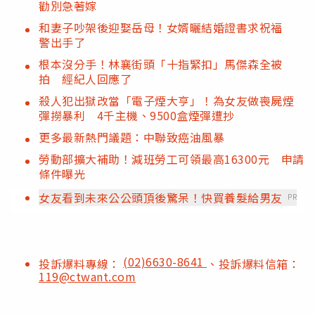
勸別急著嫁
和妻子吵架後迎娶岳母！女婿曬結婚證書求祝福
警出手了
根本沒分手！林襄街頭「十指緊扣」馬傑森全被
拍 經紀人回應了
殺人犯出獄改當「電子煙大亨」！為女友做喪屍煙
彈撈暴利 4千主機、9500盒煙彈遭抄
更多最新熱門議題：中聯致癌油風暴
勞動部擴大補助！減班勞工可領最高16300元 申請
條件曝光
女友看到未來公公頭頂後驚呆！快買養髮給男友
PR
(02)6630-8641
投訴爆料專線：
、投訴爆料信箱：
119@ctwant.com