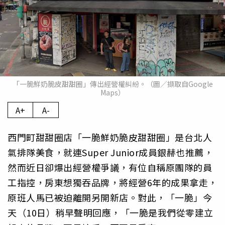
「一脆鮮奶脆皮甜甜圈」傳出經營權糾紛。（圖／擷取自Google
Maps）
A+
A-
西門町甜甜圈店「一脆鮮奶脆皮甜甜圈」是台北人
氣排隊美食，就連Super Junior成員銀赫也推薦，
然而近日卻爆出經營權爭議，有位自稱原團隊的員
工指控，房東想獨吞品牌，將經營6年的成果拿走，
原班人馬已被迫離開另開新店。對此，「一脆」今
天（10日）稍早聲明回應，「一脆是我們從零建立