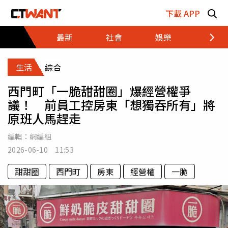
跳至主要內容區塊
下載 APP
最新
社會
娛樂
財經
生活
綜合
西門町「一脆甜甜圈」爆經營權爭
議！ 前員工控房東「想獨吞所有」將
原班人馬趕走
編輯：
網編組
2026-06-10 11:53
甜甜圈
西門町
房東
經營權
一脆