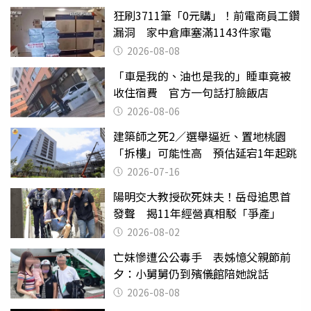
狂刷3711筆「0元購」！前電商員工鑽
漏洞 家中倉庫塞滿1143件家電
2026-08-08
「車是我的、油也是我的」睡車竟被
收住宿費 官方一句話打臉飯店
2026-08-06
建築師之死2／選舉逼近、置地桃園
「拆樓」可能性高 預估延宕1年起跳
2026-07-16
陽明交大教授砍死妹夫！岳母追思首
發聲 揭11年經營真相駁「爭產」
2026-08-02
亡妹慘遭公公毒手 表姊憶父親節前
夕：小舅舅仍到殯儀館陪她說話
2026-08-08