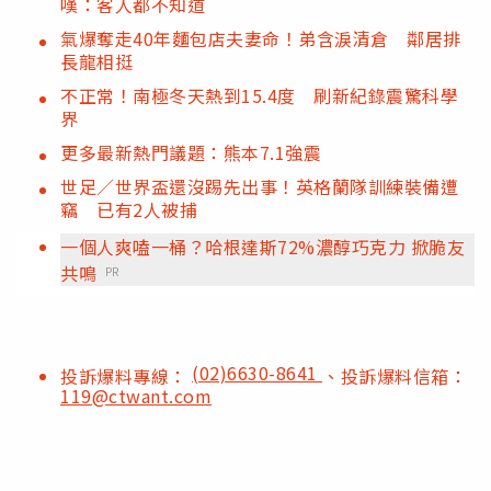
嘆：客人都不知道
氣爆奪走40年麵包店夫妻命！弟含淚清倉 鄰居排
長龍相挺
不正常！南極冬天熱到15.4度 刷新紀錄震驚科學
界
更多最新熱門議題：熊本7.1強震
世足／世界盃還沒踢先出事！英格蘭隊訓練裝備遭
竊 已有2人被捕
一個人爽嗑一桶？哈根達斯72%濃醇巧克力 掀脆友
共鳴
PR
(02)6630-8641
投訴爆料專線：
、投訴爆料信箱：
119@ctwant.com