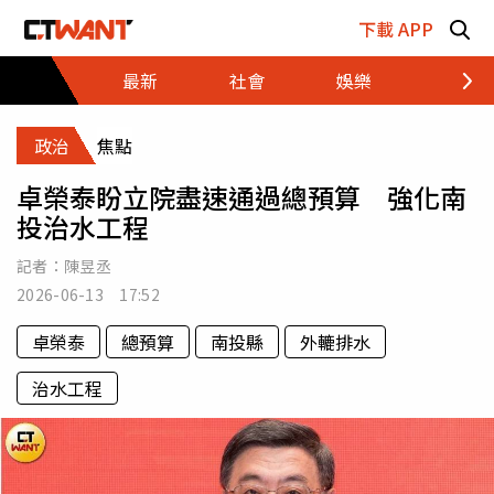
跳至主要內容區塊
下載 APP
最新
社會
娛樂
財經
政治
焦點
卓榮泰盼立院盡速通過總預算 強化南
投治水工程
記者：
陳昱丞
2026-06-13 17:52
卓榮泰
總預算
南投縣
外轆排水
治水工程