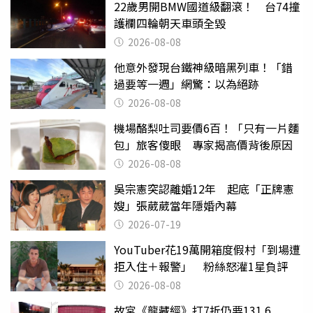
22歲男開BMW國道級翻滾！ 台74撞
護欄四輪朝天車頭全毀
2026-08-08
他意外發現台鐵神級暗黑列車！「錯
過要等一週」網驚：以為絕跡
2026-08-08
機場酪梨吐司要價6百！「只有一片麵
包」旅客傻眼 專家揭高價背後原因
2026-08-08
吳宗憲突認離婚12年 起底「正牌憲
嫂」張葳葳當年隱婚內幕
2026-07-19
YouTuber花19萬開箱度假村「到場遭
拒入住＋報警」 粉絲怒灌1星負評
2026-08-08
故宮《龍藏經》打7折仍要131.6