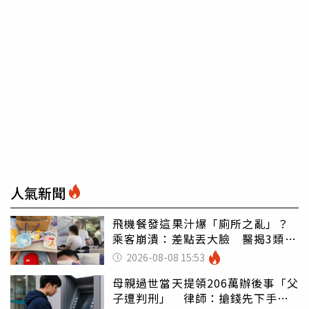
人氣新聞
飛機餐發這果汁爆「廁所之亂」？
乘客崩潰：差點丟大臉 醫揭3類人
別亂喝
2026-08-08 15:53
母親過世當天提領206萬辦後事「父
子遭判刑」 律師：搶錢先下手是