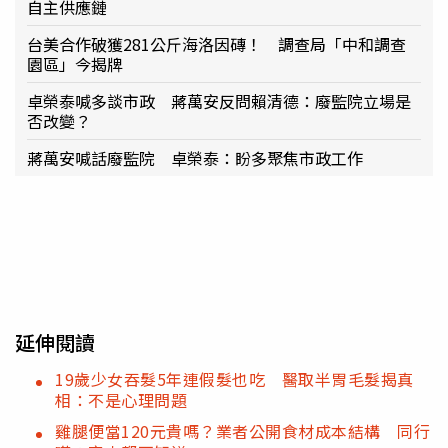
自主供應鏈
台美合作破獲281公斤海洛因磚！ 調查局「中和調查
園區」今揭牌
卓榮泰喊多談市政 蔣萬安反問賴清德：廢監院立場是
否改變？
蔣萬安喊話廢監院 卓榮泰：盼多聚焦市政工作
延伸閱讀
19歲少女吞髮5年連假髮也吃 醫取半胃毛髮揭真
相：不是心理問題
雞腿便當120元貴嗎？業者公開食材成本結構 同行