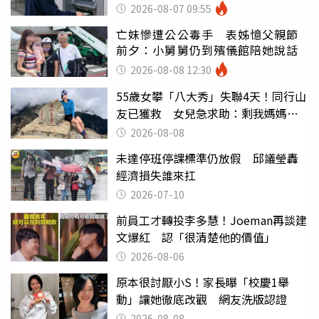
罪
2026-08-07 09:55
亡妹慘遭公公毒手 表姊憶父親節
前夕：小舅舅仍到殯儀館陪她說話
2026-08-08 12:30
55歲女攀「八大秀」失聯4天！同行山
友已獲救 女兒急求助：剩我媽媽還
沒找到
2026-08-08
未達停班停課標準仍放假 邱議瑩轟
經濟損失誰來扛
2026-07-10
前員工才轉投李多慧！Joeman再談建
文爆紅 認「很清楚他的價值」
2026-08-06
原本很討厭小S！家長曝「校慶1舉
動」讓她徹底改觀 網友洗版認證
2026-08-08