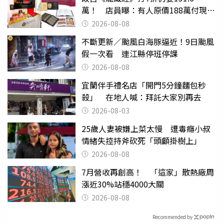
萬！ 店員曝：有人原價188萬付現購
買
2026-08-08
不斷更新／颱風白海豚逼近！9日颱風
假一次看 連江縣停班停課
2026-08-08
宜蘭伴手禮名店「開門5分鐘麵包秒
殺」 在地人喊：拜託大家別再去
2026-08-03
25歲人妻被嫌上菜太慢 遭毒癮小叔
情緒失控持斧砍死「頭顱掛樹上」
2026-08-08
7月營收再創高！ 「這家」散熱廠周
漲近30%站穩4000大關
2026-08-08
Recommended by