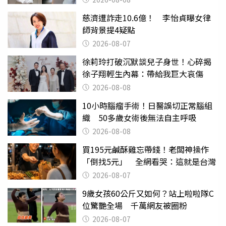
慈濟遭詐走10.6億！ 李怡貞曝女律
師背景提4疑點
2026-08-07
徐莉玲打破沉默談兒子身世！心碎揭
徐子翔輕生內幕：帶給我巨大哀傷
2026-08-08
10小時腦瘤手術！日醫誤切正常腦組
織 50多歲女術後無法自主呼吸
2026-08-08
買195元鹹酥雞忘帶錢！老闆神操作
「倒找5元」 全網看哭：這就是台灣
2026-08-07
9歲女孩60公斤又如何？站上啦啦隊C
位驚艷全場 千萬網友被圈粉
2026-08-07