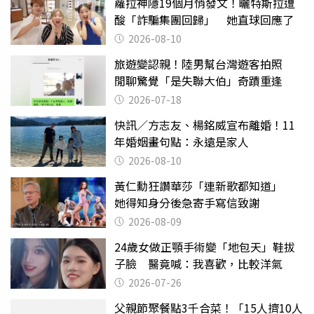
蘿拉神隱19個月悄發文！曬特斯拉遭
酸「詐騙集團回歸」 她直球回應了
2026-08-10
旅遊變認親！陸男幫台灣遊客拍照
閒聊驚覺「是失聯大伯」奇蹟重逢
2026-07-18
快訊／方志友、楊銘威宣布離婚！11
年婚姻畫句點：永遠是家人
2026-08-10
黃仁勳狂讚華莎「連新歌都知道」
她得知身分後急寄手寫信致謝
2026-08-09
24歲女做正顎手術變「地包天」鞋拔
子臉 醫竟喊：我喜歡，比較洋氣
2026-07-26
父親節聚餐點3千合菜！「15人擠10人