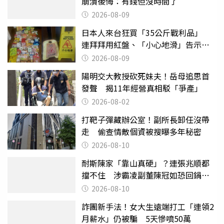
崩潰後悔：有錢但沒時間了
2026-08-09
日本人來台狂買「35公斤戰利品」
連拜拜用紅盤、「小心地滑」告示牌
也帶回家
2026-08-09
陽明交大教授砍死妹夫！岳母追思首
發聲 揭11年經營真相駁「爭產」
2026-08-02
打靶子彈藏辦公室！副所長卸任沒帶
走 偷查情敵個資被搜曝多年秘密
2026-08-10
耐斯陳家「靠山真硬」？連張兆順都
擋不住 涉霸凌副董陳冠如恐回鍋國
票證
2026-08-10
詐團新手法！女大生遠端打工「連領2
月薪水」仍被騙 5天慘噴50萬