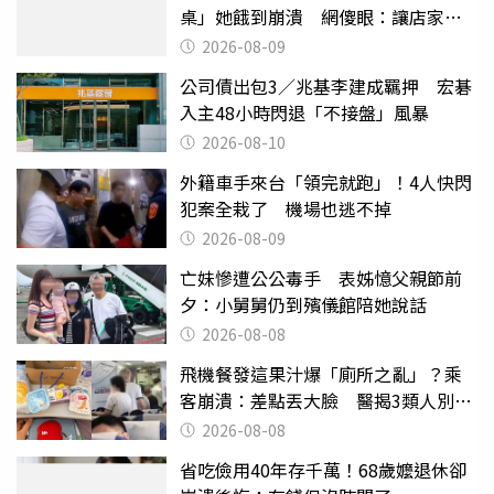
桌」她餓到崩潰 網傻眼：讓店家看
笑話
2026-08-09
公司債出包3／兆基李建成羈押 宏碁
入主48小時閃退「不接盤」風暴
2026-08-10
外籍車手來台「領完就跑」！4人快閃
犯案全栽了 機場也逃不掉
2026-08-09
亡妹慘遭公公毒手 表姊憶父親節前
夕：小舅舅仍到殯儀館陪她說話
2026-08-08
飛機餐發這果汁爆「廁所之亂」？乘
客崩潰：差點丟大臉 醫揭3類人別亂
喝
2026-08-08
省吃儉用40年存千萬！68歲嬤退休卻