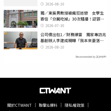
2026-08-10
獨／東吳男教授被瘋狂迷戀 女學生
寄信「分屍吃掉」30次騷擾！認罪免
關
2026-07-30
公司債出包1／財務爆雷 獨家專訪兆
基創辦人李建成親曝「我本來要落
跑」
2026-08-10
Recommended by
關於CTWANT
聯繫&爆料
隱私權政策