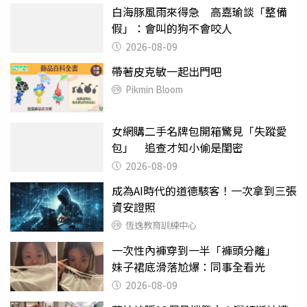
白海豚風雨來得急 高嘉瑜談「整備
假」：會叫的狗不會咬人
2026-08-09
帶著皮克敏一起出門吧
Pikmin Bloom
女網購二手名牌包開箱驚見「失蹤愛
包」 追查才知小偷是閨密
2026-08-09
成為AI時代的道德駭客！一次拿到三張
資安證照
恆逸教育訓練中心
一次性內褲穿到一半「褲頭分離」
妹子裙底滑落尬爆：同事全看光
2026-08-09