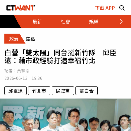
跳至主要內容區塊
下載 APP
最新
社會
娛樂
財經
政治
焦點
白營「雙太陽」同台挺新竹隊 邱臣
遠：藉市政經驗打造幸福竹北
記者：
黃摯恩
2026-06-13 19:36
邱臣遠
竹北市
民眾黨
藍白合