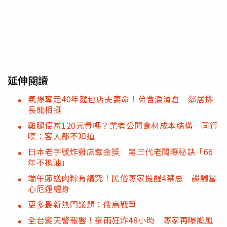
延伸閱讀
氣爆奪走40年麵包店夫妻命！弟含淚清倉 鄰居排
長龍相挺
雞腿便當120元貴嗎？業者公開食材成本結構 同行
嘆：客人都不知道
日本老字號炸雞店奪金獎 第三代老闆曝秘訣「66
年不換油」
端午節送肉粽有講究！民俗專家提醒4禁忌 誤觸當
心厄運纏身
更多最新熱門議題：俄烏戰爭
全台變天警報響！豪雨狂炸48小時 專家再曝颱風