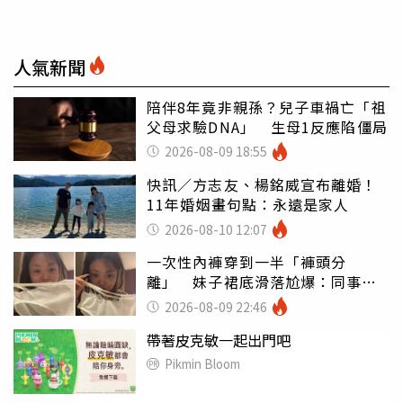
人氣新聞
陪伴8年竟非親孫？兒子車禍亡「祖
父母求驗DNA」 生母1反應陷僵局
2026-08-09 18:55
快訊／方志友、楊銘威宣布離婚！
11年婚姻畫句點：永遠是家人
2026-08-10 12:07
一次性內褲穿到一半「褲頭分
離」 妹子裙底滑落尬爆：同事全
看光
2026-08-09 22:46
帶著皮克敏一起出門吧
Pikmin Bloom