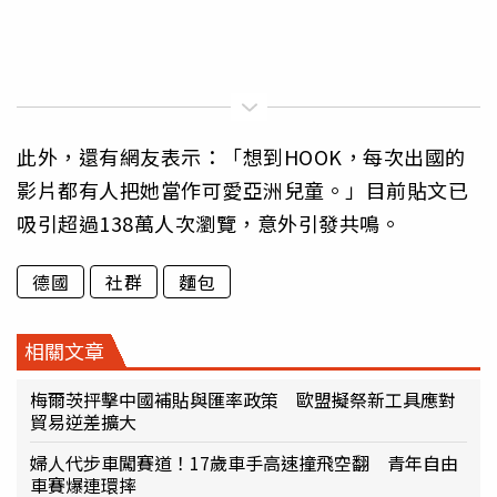
此外，還有網友表示：「想到HOOK，每次出國的
影片都有人把她當作可愛亞洲兒童。」目前貼文已
吸引超過138萬人次瀏覽，意外引發共鳴。
德國
社群
麵包
相關文章
梅爾茨抨擊中國補貼與匯率政策 歐盟擬祭新工具應對
貿易逆差擴大
婦人代步車闖賽道！17歲車手高速撞飛空翻 青年自由
車賽爆連環摔