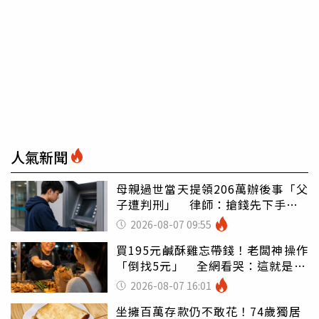
人氣新聞
母親過世當天提領206萬辦後事「父
子遭判刑」 律師：搶錢先下手是
罪
2026-08-07 09:55
買195元鹹酥雞忘帶錢！老闆神操作
「倒找5元」 全網看哭：這就是台
灣
2026-08-07 16:01
坐擁百萬存款仍不敢花！74歲獨居