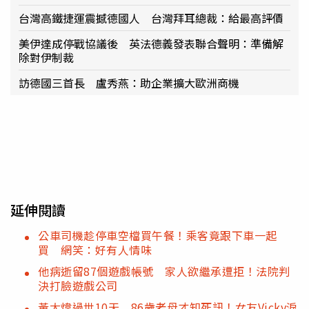
台灣高鐵捷運震撼德國人 台灣拜耳總裁：給最高評價
美伊達成停戰協議後 英法德義發表聯合聲明：準備解
除對伊制裁
訪德國三首長 盧秀燕：助企業擴大歐洲商機
延伸閱讀
公車司機趁停車空檔買午餐！乘客竟跟下車一起
買 網笑：好有人情味
他病逝留87個遊戲帳號 家人欲繼承遭拒！法院判
決打臉遊戲公司
黃大煒過世10天 86歲老母才知死訊！女友Vicky淚