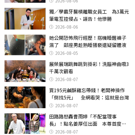
2026-08-06
獨／學霸牙醫槓離職女員工 為3萬元
筆電互控侵占、誣告！他慘勝
2026-08-06
她公開恐怖飛行經歷！搭機睡醒褲子
濕了 鄰座男趁熟睡猥褻還疑留體液
2026-08-05
展榮展瑞跳舞跳到掛彩！洗腦神曲吸3
千萬次觀看
2026-08-07
買195元鹹酥雞忘帶錢！老闆神操作
「倒找5元」 全網看哭：這就是台灣
2026-08-07
田路路怒轟曹雨婷「不配當理事
長」！點名姜厚任出面 本尊首度回
應了
2026-08-07