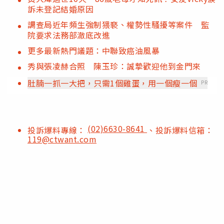
訴未登記結婚原因
調查局近年頻生強制猥褻、權勢性騷擾等案件 監
院要求法務部澈底改進
更多最新熱門議題：中聯致癌油風暴
秀與張凌赫合照 陳玉珍：誠摯歡迎他到金門來
肚腩一抓一大把，只需1個雞蛋，用一個瘦一個
PR
(02)6630-8641
投訴爆料專線：
、投訴爆料信箱：
119@ctwant.com