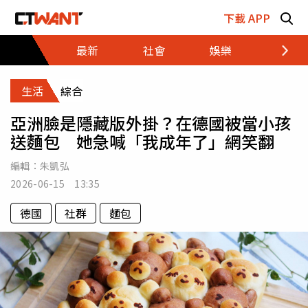
跳至主要內容區塊
下載 APP
最新
社會
娛樂
財經
生活
綜合
亞洲臉是隱藏版外掛？在德國被當小孩
送麵包 她急喊「我成年了」網笑翻
編輯：
朱凱弘
2026-06-15 13:35
德國
社群
麵包