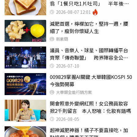
翁「1餐只吃1片吐司」 半年後暴
瘦嚇壞女兒
2026-08-07 12:01
減肥首選，檸檬加它，堅持一週，腰
細了，瘦到你懷疑人生
新素簡
議員、音樂人、球星、國際轉播平台
齊聚「傳奇聯盟」 跨界陣容全公
開 劍指亞洲新傳奇聯賽
2026-07-10
009829掌握AI關鍵 大華韓國KOSPI 50
今強勢開募
大華銀全能行銷方案
開會照意外變網紅照！女公務員妝容
掀2千則留言 本人怒嗆：化妝有錯嗎
2026-08-05
超神減肥神器！橘子不要直接吃，加