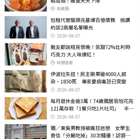
點這個！體重天天下降
新素簡
包租代管龍頭兆基爆百億債務 檢調
約談2高層名單曝光
2026-08-07
脆友都說相見恨晚！苦甜72%比利時
巧克力 大人味爆紅！
哈根達斯
伊波拉失控！民主剛果破4000人感
染、1850死 專家憂病毒恐已突變
2026-08-07
每月退休金逾3萬！74歲獨居翁怕花完
121萬存款「1餐只吃1片吐司」 半年
後暴瘦嚇壞女兒
2026-08-07
獨／東吳男教授被瘋狂迷戀 女學生
寄信「分屍吃掉」30次騷擾！認罪免