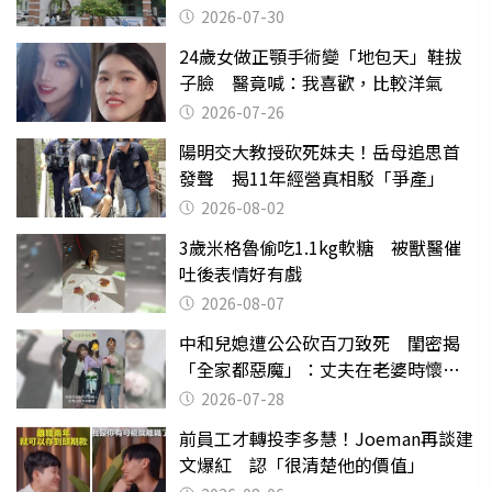
關
2026-07-30
24歲女做正顎手術變「地包天」鞋拔
子臉 醫竟喊：我喜歡，比較洋氣
2026-07-26
陽明交大教授砍死妹夫！岳母追思首
發聲 揭11年經營真相駁「爭產」
2026-08-02
3歲米格魯偷吃1.1kg軟糖 被獸醫催
吐後表情好有戲
2026-08-07
中和兒媳遭公公砍百刀致死 閨密揭
「全家都惡魔」：丈夫在老婆時懷孕
摔東西
2026-07-28
前員工才轉投李多慧！Joeman再談建
文爆紅 認「很清楚他的價值」