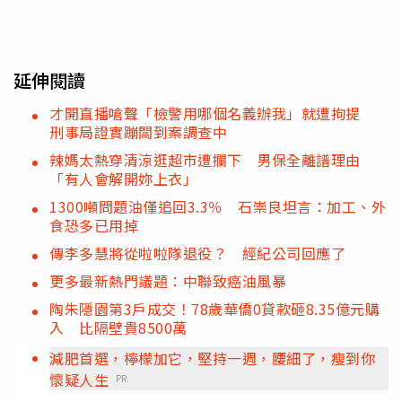
延伸閱讀
才開直播嗆聲「檢警用哪個名義辦我」就遭拘提
刑事局證實蹦闆到案調查中
辣媽太熱穿清涼逛超市遭攔下 男保全離譜理由
「有人會解開妳上衣」
1300噸問題油僅追回3.3％ 石崇良坦言：加工、外
食恐多已用掉
傳李多慧將從啦啦隊退役？ 經紀公司回應了
更多最新熱門議題：中聯致癌油風暴
陶朱隱園第3戶成交！78歲華僑0貸款砸8.35億元購
入 比隔壁貴8500萬
減肥首選，檸檬加它，堅持一週，腰細了，瘦到你
懷疑人生
PR