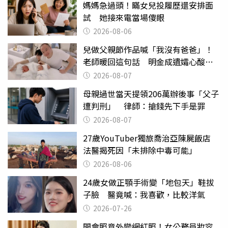
媽媽急過頭！瞞女兒投履歷還安排面
試 她接來電當場傻眼
2026-08-06
兒做父親節作品喊「我沒有爸爸」！
老師暖回這句話 明金成遺孀心酸惹
淚
2026-08-07
母親過世當天提領206萬辦後事「父子
遭判刑」 律師：搶錢先下手是罪
2026-08-07
27歲YouTuber獨旅喬治亞陳屍飯店
法醫揭死因「未排除中毒可能」
2026-08-06
24歲女做正顎手術變「地包天」鞋拔
子臉 醫竟喊：我喜歡，比較洋氣
2026-07-26
開會照意外變網紅照！女公務員妝容