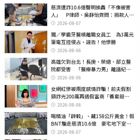
慈濟遭詐10.6億聲明挨轟「不像被害
人」 P律師、吳靜怡齊問：捐款人有
權知道真相
2026-08-07
獨／學霸牙醫槓離職女員工 為3萬元
筆電互控侵占、誣告！他慘勝
2026-08-06
高雄欠到台北！長庚、榮總、部立醫
院都受害 「醫療暴力男」離譜紀錄
曝光
2026-08-06
女網紅慘被兩度感情詐騙！前夫假割
頸詐光200萬再遇假富商「養套殺
2000萬」
2026-08-06
喝精油「辟穀」、藏158公斤黃金！假
BNT騙走慈濟10.6億 豪宅地下室竟
挖出乾鮑金庫
2026-08-07