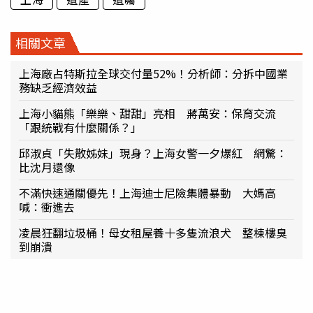
相關文章
上海廠占特斯拉全球交付量52%！分析師：分拆中國業
務缺乏經濟效益
上海小貓熊「樂樂、甜甜」亮相 蔣萬安：保育交流
「跟統戰有什麼關係？」
邱淑貞「失散姊妹」現身？上海女警一夕爆紅 網驚：
比沈月還像
不滿快速通關優先！上海迪士尼險集體暴動 大媽高
喊：衝進去
凌晨狂翻垃圾桶！母女租屋養十多隻流浪犬 整棟樓臭
到崩潰