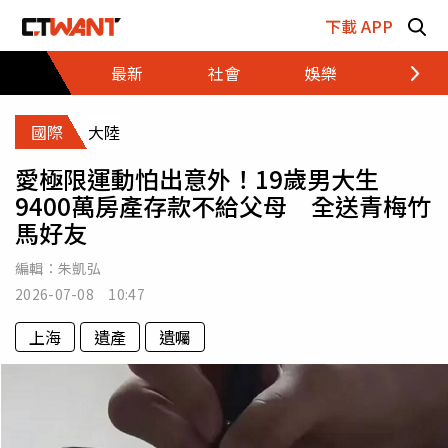
跳至主要內容區塊
下載 APP
最新
社會
娛樂
財經
國際
大陸
愛極限運動怕出意外！19歲男大生
9400萬房產存款不給父母 全送青梅竹
馬好友
編輯：
朱凱弘
2026-07-08 10:47
上海
遺產
遺囑