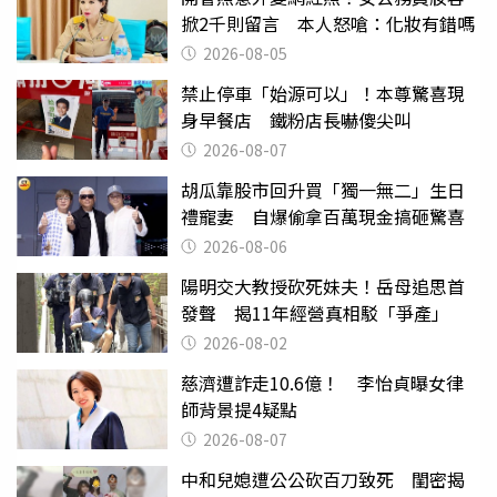
掀2千則留言 本人怒嗆：化妝有錯嗎
2026-08-05
禁止停車「始源可以」！本尊驚喜現
身早餐店 鐵粉店長嚇傻尖叫
2026-08-07
胡瓜靠股市回升買「獨一無二」生日
禮寵妻 自爆偷拿百萬現金搞砸驚喜
2026-08-06
陽明交大教授砍死妹夫！岳母追思首
發聲 揭11年經營真相駁「爭產」
2026-08-02
慈濟遭詐走10.6億！ 李怡貞曝女律
師背景提4疑點
2026-08-07
中和兒媳遭公公砍百刀致死 閨密揭