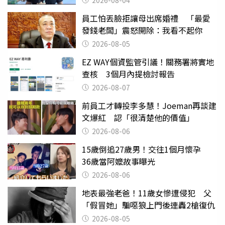
員工怕丟臉拒讓母出席婚禮 「最愛
發錢老闆」震怒開除：我看不起你
2026-08-05
EZ WAY個資監管引議！關務署將實地
查核 3個月內提檢討報告
2026-08-07
前員工才轉投李多慧！Joeman再談建
文爆紅 認「很清楚他的價值」
2026-08-06
15歲倒追27歲男！交往1個月懷孕
36歲當阿嬤故事曝光
2026-08-06
地表最強老爸！11歲女慘遭侵犯 父
「假冒她」騙噁狼上門後連轟2槍復仇
2026-08-05