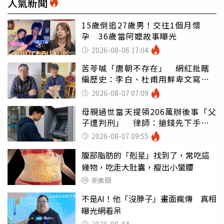
人氣新聞
15歲倒追27歲男！交往1個月懷
孕 36歲當阿嬤故事曝光
2026-08-06 17:04
苦苓喊「唐朝不存在」 網紅批瞎
編歷史：李白、杜甫用鮮卑文寫
詩？
2026-08-07 07:09
母親過世當天提領206萬辦後事「父
子遭判刑」 律師：搶錢先下手是
罪
2026-08-07 09:55
腹部脂肪的「剋星」找到了，常吃這
幾物，吃走大肚囊，瘦出小蠻腰
新素簡
不是AI！他「沒脖子」畫面瘋傳 真相
曝光網看呆
2026-08-04