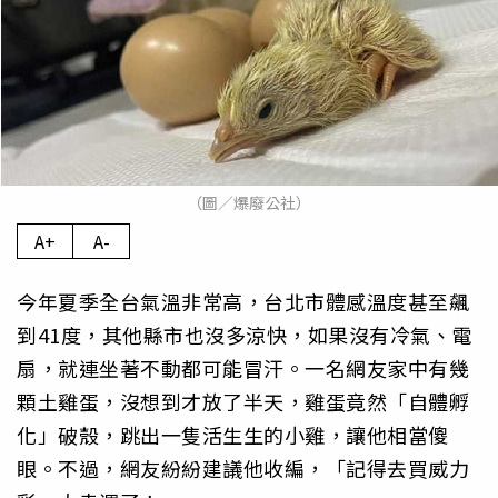
（圖／爆廢公社）
A+
A-
今年夏季全台氣溫非常高，台北市體感溫度甚至飆
到41度，其他縣市也沒多涼快，如果沒有冷氣、電
扇，就連坐著不動都可能冒汗。一名網友家中有幾
顆土雞蛋，沒想到才放了半天，雞蛋竟然「自體孵
化」破殼，跳出一隻活生生的小雞，讓他相當傻
眼。不過，網友紛紛建議他收編，「記得去買威力