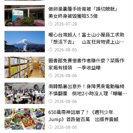
做卵巢囊腫手術竟被「誤切膀胱」
美女終身被毀獲賠5.5億
2026-07-28
暖心台灣超人！富士山小屋員工求助
「想活下去」 山友狂背物資上山：
台灣真的是寶島
2026-08-05
圖書館免費借書作者賺什麼？菜販作
家揭有錢領 一季收益曝
2026-08-06
南韓酷暑出意外！身障男乘電動輪椅
不慎翻覆 倒地2小時沒人理「曝曬
亡」
2026-08-06
650萬冊神話崩了！《週刊少年
Jump》首跌破百萬 出版界震撼
2026-08-06