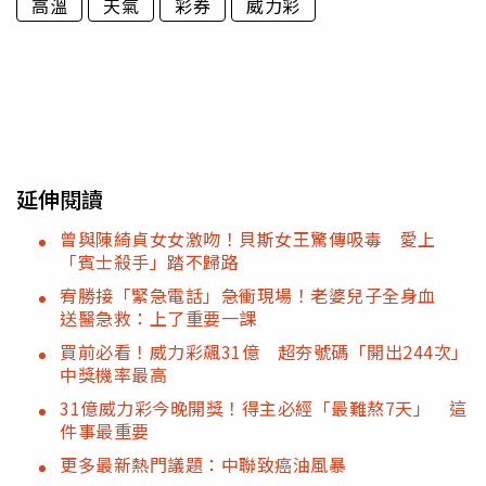
高溫
天氣
彩券
威力彩
延伸閱讀
曾與陳綺貞女女激吻！貝斯女王驚傳吸毒 愛上
「賓士殺手」踏不歸路
宥勝接「緊急電話」急衝現場！老婆兒子全身血
送醫急救：上了重要一課
買前必看！威力彩飆31億 超夯號碼「開出244次」
中獎機率最高
31億威力彩今晚開獎！得主必經「最難熬7天」 這
件事最重要
更多最新熱門議題：中聯致癌油風暴