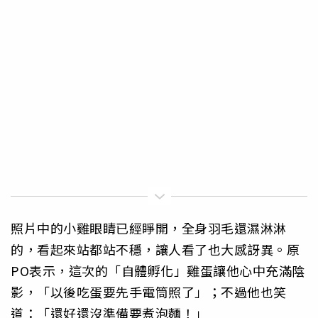
照片中的小雞眼睛已經睜開，全身羽毛還濕淋淋
的，看起來站都站不穩，讓人看了也大感訝異。原
PO表示，這次的「自體孵化」雞蛋讓他心中充滿陰
影，「以後吃蛋要先手電筒照了」；不過他也笑
道：「還好還沒準備要煮泡麵！」