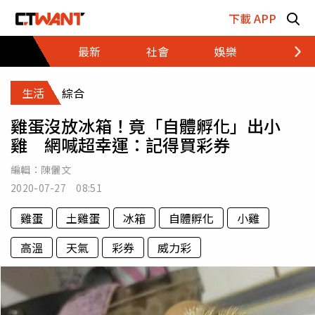
跳至主要內容區塊
下載 APP
最新
社會
娛樂
財經
生活
綜合
雞蛋沒放冰箱！竟「自體孵化」出小
雞 網喊超幸運：記得買彩券
編輯：
陳儷文
2020-07-27 08:51
雞蛋
土雞蛋
冰箱
自體孵化
小雞
高溫
天氣
彩券
威力彩