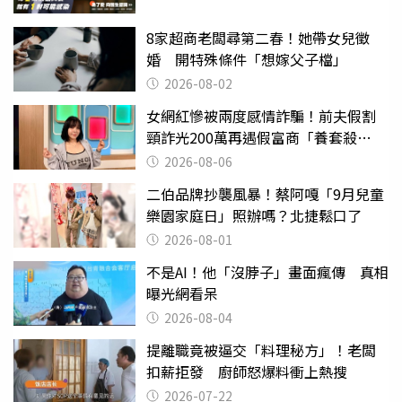
8家超商老闆尋第二春！她帶女兒徵
婚 開特殊條件「想嫁父子檔」
2026-08-02
女網紅慘被兩度感情詐騙！前夫假割
頸詐光200萬再遇假富商「養套殺
2000萬」
2026-08-06
二伯品牌抄襲風暴！蔡阿嘎「9月兒童
樂園家庭日」照辦嗎？北捷鬆口了
2026-08-01
不是AI！他「沒脖子」畫面瘋傳 真相
曝光網看呆
2026-08-04
提離職竟被逼交「料理秘方」！老闆
扣薪拒發 廚師怒爆料衝上熱搜
2026-07-22