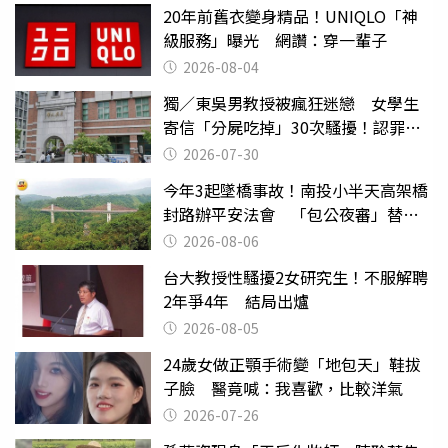
20年前舊衣變身精品！UNIQLO「神
級服務」曝光 網讚：穿一輩子
2026-08-04
獨／東吳男教授被瘋狂迷戀 女學生
寄信「分屍吃掉」30次騷擾！認罪免
關
2026-07-30
今年3起墜橋事故！南投小半天高架橋
封路辦平安法會 「包公夜審」替亡
魂伸冤
2026-08-06
台大教授性騷擾2女研究生！不服解聘
2年爭4年 結局出爐
2026-08-05
24歲女做正顎手術變「地包天」鞋拔
子臉 醫竟喊：我喜歡，比較洋氣
2026-07-26