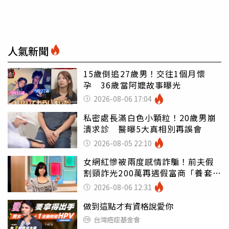
人氣新聞
15歲倒追27歲男！交往1個月懷
孕 36歲當阿嬤故事曝光
2026-08-06 17:04
私密處長滿白色小顆粒！20歲男崩
潰求診 醫曝5大真相別再誤會
2026-08-05 22:10
女網紅慘被兩度感情詐騙！前夫假
割頸詐光200萬再遇假富商「養套殺
2000萬」
2026-08-06 12:31
做到這點才有資格說愛你
台灣癌症基金會