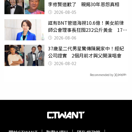
李修賢道歉了 親揭30年恩怨真相
2026-08-05
誆有BNT管道海撈10.6億！美女前律
師公會理事長狂囤232公斤黃金 17人
遭起訴
2026-08-06
37歲星二代男星驚傳陳屍家中！經紀
公司證實 2個月前才與父開演唱會
2026-08-02
Recommended by