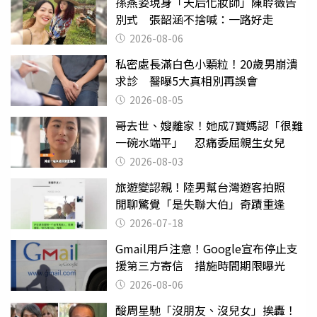
孫燕姿現身「天后化妝師」陳聆薇告
別式 張韶涵不捨喊：一路好走
2026-08-06
私密處長滿白色小顆粒！20歲男崩潰
求診 醫曝5大真相別再誤會
2026-08-05
哥去世、嫂離家！她成7寶媽認「很難
一碗水端平」 忍痛委屈親生女兒
2026-08-03
旅遊變認親！陸男幫台灣遊客拍照
閒聊驚覺「是失聯大伯」奇蹟重逢
2026-07-18
Gmail用戶注意！Google宣布停止支
援第三方寄信 措施時間期限曝光
2026-08-06
酸周星馳「沒朋友、沒兒女」挨轟！