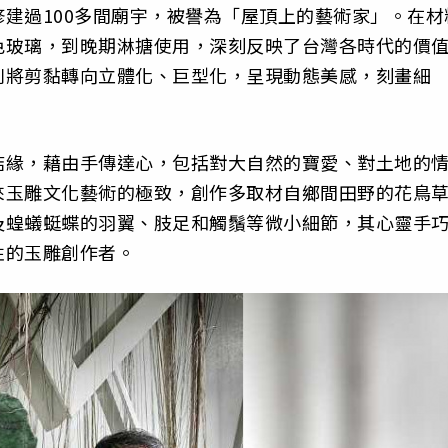
建過100多間廟宇，被譽為「屋頂上的藝術家」。在材
色玻璃，到晚期淋搪使用，深刻反映了台灣各時代的價
則將剪黏轉向立體化、巨型化，呈現動態美感，刻畫細
結緣，藉由手傳達心，包括對大自然的寶愛、對土地的
來玉雕文化藝術的極致，創作多取材自鄉間田野的花鳥
及蝗蟻蜓蝶的羽翼、肢足和觸鬚等微小細節，其心靈手
性的玉雕創作者。