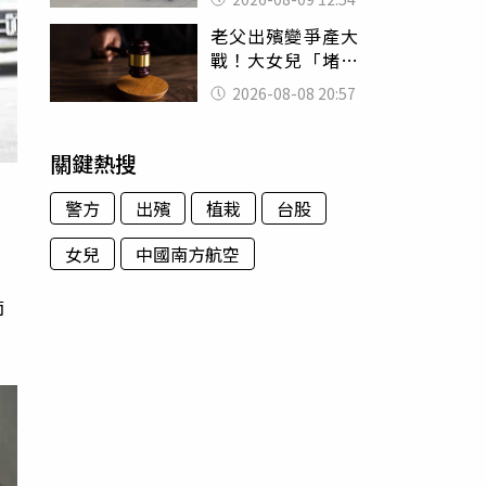
荒謬影片曝網傻眼
老父出殯變爭產大
戰！大女兒「堵門
鎖靈堂」討千萬
2026-08-08 20:57
法院判決出爐
關鍵熱搜
警方
出殯
植栽
台股
女兒
中國南方航空
師