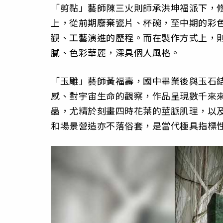
「剪黏」藝師陳三火則師承洪坤福派下，修
上，從前期廢棄瓷片、杯碗，至中期的彩
觀、工藝演進的歷程。而在製作方式上，
膩、色彩華麗，深具個人風格。
「玉雕」藝師黃福壽，國中畢業後與玉石
感、對宇宙生命的觀察，作品呈現數千來
蟲，尤精於刻畫四時花葉的莖脈肌理，以
和場景營造亦不落俗套，是當代極具指標