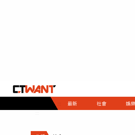
社會首頁
娛樂首頁
財經首頁
政
:::
最新
社會
娛
時事
即時
熱線
:::
直擊
大條
人物
調查
專題
３Ｃ