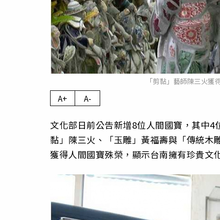
「剪黏」藝師陳三火獲
A+
A-
文化部日前公告新增8位人間國寶，其中4
黏」陳三火、「玉雕」黃福壽與「傳統木雕
獲得人間國寶殊榮，顯示台南擁有珍貴文