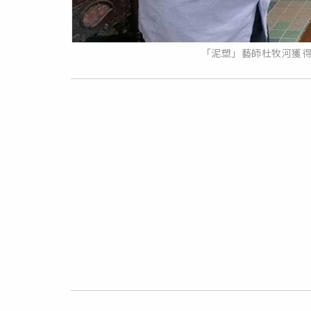
「泥塑」藝師杜牧河獲