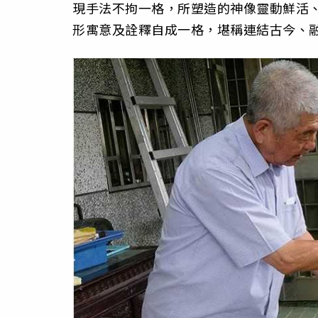
現手法不拘一格，所塑造的神像靈動鮮活
形寓意及詮釋自成一格，堪稱連結古今、