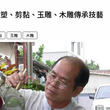
寵物
泥塑、剪黏、玉雕、木雕傳承技藝
運勢
運動
梅酒
黏
玉雕
木雕