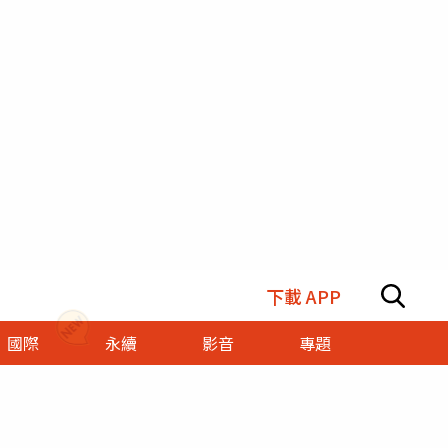
下載 APP
國際
永續
影音
專題