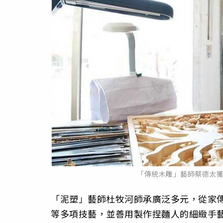
「傳統木雕」藝師蔡德太
「泥塑」藝師杜牧河師承廣泛多元，從家
等多項技藝，並善用製作捏麵人的細緻手