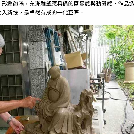
、形象飽滿，充滿雕塑應具備的寫實感與動態感，作品
融入新技，是卓然有成的一代巨匠。