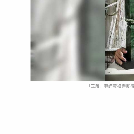
「玉雕」藝師黃福壽獲