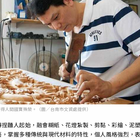
獲得人間國寶殊榮。（圖／台南市文資處提供）
傳捏麵人起始，融會糊紙、花燈紮製、剪黏、彩繪、泥
藝，掌握多種傳統與現代材料的特性，個人風格強烈，