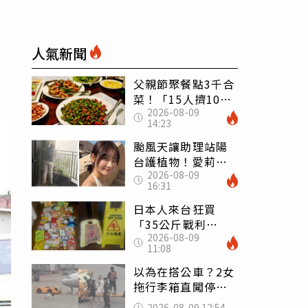
人氣新聞
父親節聚餐點3千合
菜！「15人擠10人
2026-08-09
桌」她餓到崩潰
14:23
網傻眼：讓店家看
笑話
颱風天讓助理站陽
台護植物！愛莉莎
2026-08-09
莎挨轟 笑回：他
16:31
不會被吹出去
日本人來台狂買
「35公斤戰利
2026-08-09
品」 連拜拜用紅
11:08
盤、「小心地滑」
告示牌也帶回家
以為在搭公車？2女
拖行李箱直闖停機
坪「揮手攔機」
2026-08-09 12:54