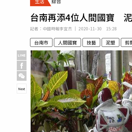
生活
綜合
人物
汽車
台南再添4位人間國寶 
專欄
房產新勢力
記者：
中國時報李宜杰
2020-11-30 15:28
台南市
人間國寶
技藝
泥塑
剪
Next