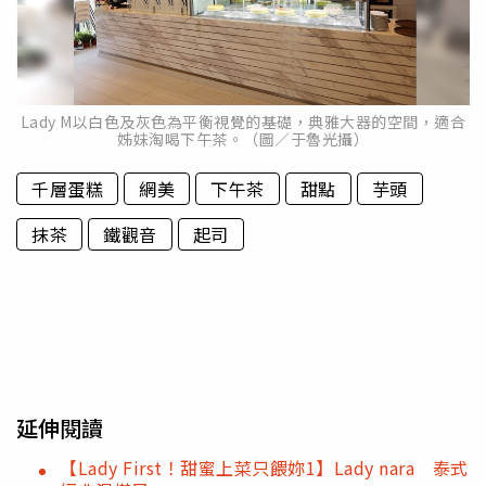
Lady M以白色及灰色為平衡視覺的基礎，典雅大器的空間，適合
姊妹淘喝下午茶。（圖／于魯光攝）
千層蛋糕
網美
下午茶
甜點
芋頭
抹茶
鐵觀音
起司
延伸閱讀
【Lady First！甜蜜上菜只餵妳1】Lady nara 泰式