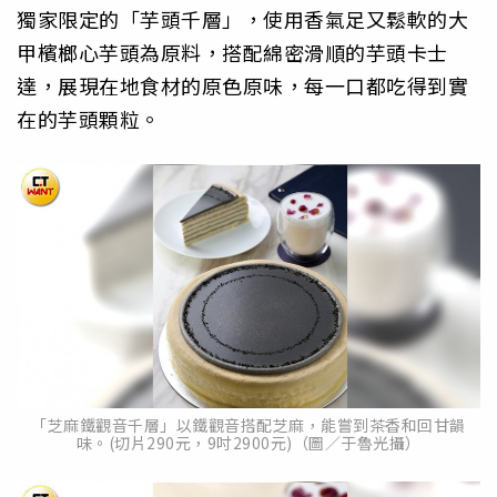
獨家限定的「芋頭千層」，使用香氣足又鬆軟的大
甲檳榔心芋頭為原料，搭配綿密滑順的芋頭卡士
達，展現在地食材的原色原味，每一口都吃得到實
在的芋頭顆粒。
「芝麻鐵觀音千層」以鐵觀音搭配芝麻，能嘗到茶香和回甘韻
味。(切片290元，9吋2900元)（圖／于魯光攝）