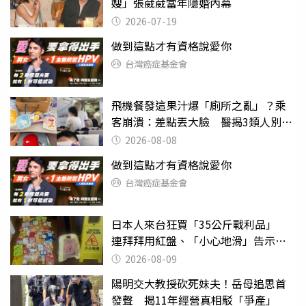
嫂」張葳葳當年隱婚內幕
2026-07-19
做到這點才有資格說愛你
台灣癌症基金會
飛機餐發這果汁爆「廁所之亂」？乘
客崩潰：差點丟大臉 醫揭3類人別亂
喝
2026-08-08
做到這點才有資格說愛你
台灣癌症基金會
日本人來台狂買「35公斤戰利品」
連拜拜用紅盤、「小心地滑」告示牌
也帶回家
2026-08-09
陽明交大教授砍死妹夫！岳母追思首
發聲 揭11年經營真相駁「爭產」