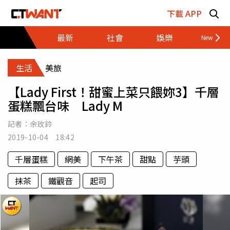
跳至主要內容區塊
下載 APP
最新
社會
娛樂
財經
生活
美旅
【Lady First！甜蜜上菜只餵妳3】千層
蛋糕飄台味 Lady M
記者：
余玫鈴
2019-10-04 18:42
千層蛋糕
網美
下午茶
甜點
芋頭
抹茶
鐵觀音
起司