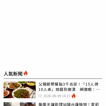
人氣新聞
父親節聚餐點3千合菜！「15人擠
10人桌」她餓到崩潰 網傻眼：讓
店家看笑話
2026-08-09 14:23
颱風天讓助理站陽台護植物！愛莉