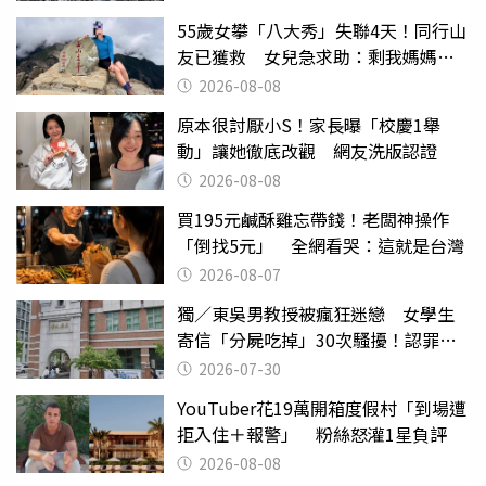
55歲女攀「八大秀」失聯4天！同行山
友已獲救 女兒急求助：剩我媽媽還
沒找到
2026-08-08
原本很討厭小S！家長曝「校慶1舉
動」讓她徹底改觀 網友洗版認證
2026-08-08
買195元鹹酥雞忘帶錢！老闆神操作
「倒找5元」 全網看哭：這就是台灣
2026-08-07
獨／東吳男教授被瘋狂迷戀 女學生
寄信「分屍吃掉」30次騷擾！認罪免
關
2026-07-30
YouTuber花19萬開箱度假村「到場遭
拒入住＋報警」 粉絲怒灌1星負評
2026-08-08