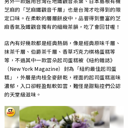
另外一款選用台灣在地鐵觀音茶葉、日本島根有機
芝麻的「芝麻鐵觀音千層」也是台灣才吃得到的限
定口味。在柔軟的層層餅皮中，品嘗得到豐富的芝
麻香氣及鐵觀音獨有的細緻茶韻，吃了會回甘喔！
店內有好幾款都是經典熱銷，像是經典原味千層、
抹茶千層、伯爵茶千層、香草巧克力棋格蛋糕等
等，不過其中一款雲朵起司蛋糕被《紐約雜誌》
（New York Magazine）封為「紐約最佳起司蛋
糕」，外層是肉桂全麥餅乾，裡面的起司蛋糕滋味
濃郁，入口卻輕盈鬆軟如雲，難怪是甜點控們公認
的天堂級滋味。