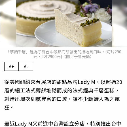
「芋頭千層」是為了到台中設點而研發出的接地氣口味。(切片290
元，9吋2900元)（圖／于魯光攝）
A+
A-
從美國紐約來台展店的甜點品牌Lady M，以超過20
層的細工法式薄餅堆砌而成的法式經典千層蛋糕，
創造出層次細膩豐富的口感，讓不少螞蟻人為之瘋
狂。
最近Lady M又前進中台灣設立分店，特別推出台中