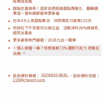
經典混搭風
甜點也要換季！這家店把經典甜點再進化 翻轉蘋
果塔丶蒙布朗都變得更幸福
日本4大人氣甜點集合 快閃限定只營業152天
吃粉紅下午茶還可以做公益 活動淨利20%捐做乳
癌防治基金
更多最新熱門議題：2026九合一選舉
一個人爽嗑一桶？哈根達斯72%濃醇巧克力 掀脆友
共鳴
PR
(02)6630-8641
投訴爆料專線：
、投訴爆料信箱：
119@ctwant.com