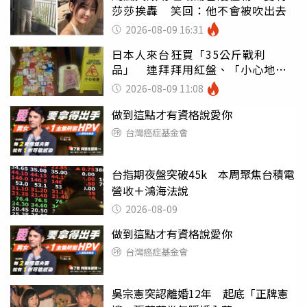
莎莎挨轟 笑回：他不會被吹出去
2026-08-09 16:31
日本人來台狂買「35公斤戰利
品」 連拜拜用紅盤、「小心地
滑」告示牌也帶回家
2026-08-09 11:08
做到這點才有資格說愛你
台灣癌症基金會
台指期夜盤突破45k 本周聚焦台積電
營收＋鴻海法說
2026-08-09
做到這點才有資格說愛你
台灣癌症基金會
吳宗憲突認離婚12年 起底「正牌憲