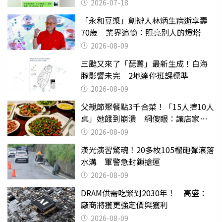
2026-07-18
「永和豆漿」創辦人林炳生病逝享壽
70歲 業界追憶：照亮別人的燈塔
2026-08-09
三颱又來了「琵鷺」最新生成！白海
豚影響未完 2地達停班課標準
2026-08-09
父親節聚餐點3千合菜！「15人擠10人
桌」她餓到崩潰 網傻眼：讓店家看
笑話
2026-08-09
漢光演習驚魂！20多枚105榴砲彈滾落
水溝 軍警急封鎖搶運
2026-08-09
DRAM供需吃緊到2030年！ 高盛：
廠商將獲更強定價與獲利
2026-08-09