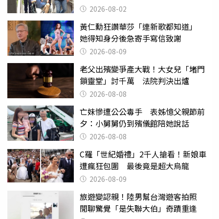
2026-08-02
黃仁勳狂讚華莎「連新歌都知道」
她得知身分後急寄手寫信致謝
2026-08-09
老父出殯變爭產大戰！大女兒「堵門
鎖靈堂」討千萬 法院判決出爐
2026-08-08
亡妹慘遭公公毒手 表姊憶父親節前
夕：小舅舅仍到殯儀館陪她說話
2026-08-08
C羅「世紀婚禮」2千人搶看！新娘車
遭瘋狂包圍 最後竟是超大烏龍
2026-08-09
旅遊變認親！陸男幫台灣遊客拍照
閒聊驚覺「是失聯大伯」奇蹟重逢