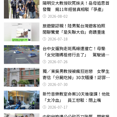
陽明交大教授砍死妹夫！岳母追思首
發聲 揭11年經營真相駁「爭產」
2026-08-02
旅遊變認親！陸男幫台灣遊客拍照
閒聊驚覺「是失聯大伯」奇蹟重逢
2026-07-18
台中女遛狗走斑馬線遭撞亡！母慟
「女兒隨媽祖修行去了」 駕駛過失
致死判9月
2026-07-26
獨／東吳男教授被瘋狂迷戀 女學生
寄信「分屍吃掉」30次騷擾！認罪免
關
2026-07-30
新竹音樂教室命案10天後復課！他批
「太冷血」 員工怒駁：閉上嘴
2026-07-17
中和兒媳遭公公砍百刀致死 閨密揭