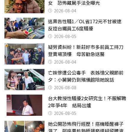
女 恐怖藏屍手法全曝光
2026-08-04
逃票告性騷1／OL省172元不甘被逮
反控台鐵員工6度騷擾
2026-08-05
疑勞資糾紛！新莊好市多前員工持刀
登賣場頂樓 母苦勸急送醫
2026-08-04
亡妹慘遭公公毒手 表姊憶父親節前
夕：小舅舅仍到殯儀館陪她說話
2026-08-08
台大教授性騷擾2女研究生！不服解聘
2年爭4年 結局出爐
2026-08-05
她公開恐怖飛行經歷！搭機睡醒褲子
濕了 鄰座男趁熟睡猥褻還疑留體液