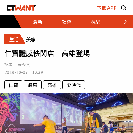
跳至主要內容區塊
下載 APP
最新
社會
娛樂
財經
生活
美旅
仁寶體感快閃店 高雄登場
記者：
羅秀文
2019-10-07 12:39
仁寶
體感
高雄
夢時代