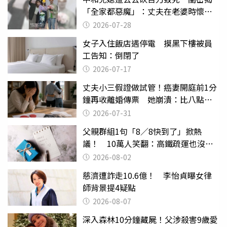
「全家都惡魔」：丈夫在老婆時懷孕
摔東西
2026-07-28
女子入住飯店遇停電 摸黑下樓被員
工告知：倒閉了
2026-07-17
丈夫小三假證做試管！癌妻開庭前1分
鐘再收離婚傳票 她崩潰：比八點檔
還扯
2026-07-31
父親群組1句「8／8快到了」掀熱
議！ 10萬人笑翻：高鐵疏運也沒列
父親節
2026-08-02
慈濟遭詐走10.6億！ 李怡貞曝女律
師背景提4疑點
2026-08-07
深入森林10分鐘藏屍！父涉殺害9歲愛