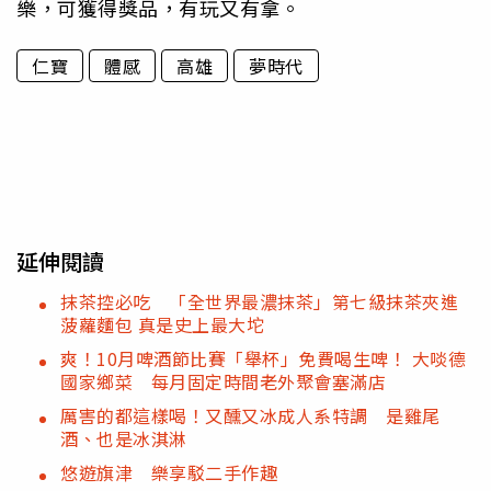
樂，可獲得獎品，有玩又有拿。
仁寶
體感
高雄
夢時代
延伸閱讀
抹茶控必吃 「全世界最濃抹茶」第七級抹茶夾進
菠蘿麵包 真是史上最大坨
爽！10月啤酒節比賽「舉杯」免費喝生啤！ 大啖德
國家鄉菜 每月固定時間老外聚會塞滿店
厲害的都這樣喝！又醺又冰成人系特調 是雞尾
酒、也是冰淇淋
悠遊旗津 樂享駁二手作趣