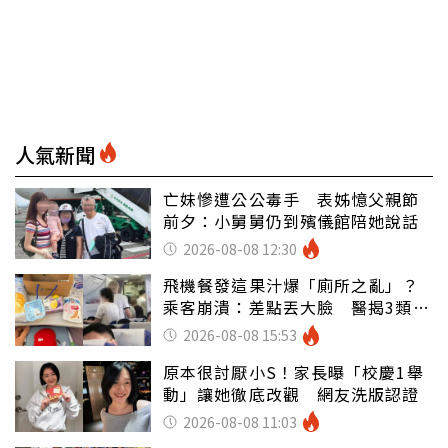
人氣新聞
亡妹慘遭公公毒手 表姊憶父親節
前夕：小舅舅仍到殯儀館陪她說話
2026-08-08 12:30
飛機餐發這果汁爆「廁所之亂」？
乘客崩潰：差點丟大臉 醫揭3類人
別亂喝
2026-08-08 15:53
原本很討厭小S！家長曝「校慶1舉
動」讓她徹底改觀 網友洗版認證
2026-08-08 11:03