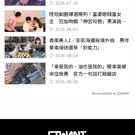
監
2026-07-30
陸短劇圈爆潛規則！富婆砸錢當女
主 狂加吻戲「伸舌咬唇」男演員崩
潰
2026-08-03
香車美人1／彭彭海邊秘境外拍 男伴
豪車接送還祭「鈔能力」
2026-08-04
「車是我的、油也是我的」睡車竟被
收住宿費 官方一句話打臉飯店
2026-08-06
Recommended by