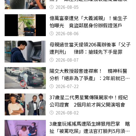
2026-08-05
億萬富豪遭兒「大義滅親」！偷生子
怕曝光 竟盜鄰居身份辦假證落戶
2026-08-06
母親過世當天提領206萬辦後事「父子
遭判刑」 律師：搶錢先下手是罪
2026-08-07
陽交大教授殺害連襟案！ 精神科醫
分析「絕非為了爭產」：2年前就已言
行詭異
2026-07-22
37歲星二代男星驚傳陳屍家中！經紀
公司證實 2個月前才與父開演唱會
2026-08-02
3歲童玩搖搖馬遭陌生婦狠甩巴掌 瞎
扯「被罵吃屎」遭法官打臉判5月須入