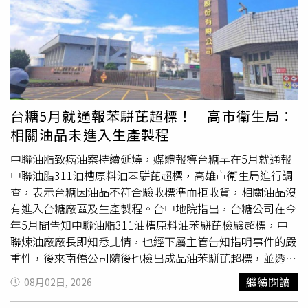
及下架等作業。針對中聯惡意延遲通報，台中市政府已裁罰
300萬元，食藥署也依規定重罰1億6520萬元。他強調，食
藥署所有處置皆依實際通報時間及檢驗結果依法辦理，不存
在隱瞞或蓋牌情事。至於台糖是否涉及知情未報，王德原指
出，依《食安法》第7條第5項規定，主管機關為高雄市衛生
局，而高市府認定台糖接收的是「粗膠原油」原料，未達食
安法「直接供食或作為食品加工用」範疇，食藥署對高雄市
台糖5月就通報苯駢芘超標！ 高市衛生局：
政府認定目前予以尊重。
相關油品未進入生產製程
中聯油脂致癌油案持續延燒，媒體報導台糖早在5月就通報
中聯油脂311油槽原料油苯駢芘超標，高雄市衛生局進行調
查，表示台糖因油品不符合驗收標準而拒收貨，相關油品沒
有進入台糖廠區及生產製程。台中地院指出，台糖公司在今
年5月間告知中聯油脂311油槽原料油苯駢芘檢驗超標，中
聯煉油廠廠長即知悉此情，也經下屬主管告知指明事件的嚴
重性，後來南僑公司隨後也檢出成品油苯駢芘超標，並透過
福壽公司輾轉傳達至中聯公司，陳明榮等高階主管經開會討
繼續閱讀
08月02日, 2026
論後，卻沒有積極作為。直到6月間事件爆發，才不得不通
報主管機關。針對此案，高雄市衛生局回應，台糖公司說