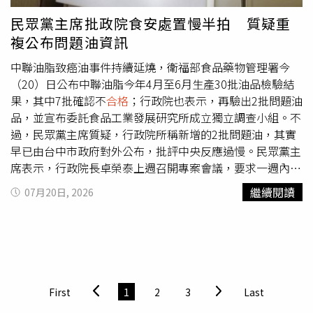
用牠對布偶的執著與滿滿的療癒感，意外成為網路上最受歡
民眾黨主席批政院食安處置慢半拍 質疑重
迎的人氣狗狗，紛紛笑說「恭喜獲得當寵物犬的資格」、
複公布問題油資訊
「那個眼神太萌了吧」、「希望牠跟大象玩偶過著幸福快樂
的生活」。 在 Instagram 查看這則貼文 從 Instagram 分享
中聯油脂致癌油事件持續延燒，衛福部食品藥物管理署今
的貼文
（20）日公布中聯油脂今年4月至6月生產30批油品檢驗結
果，其中7批確認不
合格
；行政院也表示，再驗出2批問題油
品，並宣布委託食品工業發展研究所成立獨立調查小組。不
過，民眾黨主席質疑，行政院所稱新增的2批問題油，其實
早已由台中市政府對外公布，批評中央反應過慢。民眾黨主
席表示，行政院長卓榮泰上週召開專案會議，要求一週內完
成所有油品檢驗，並預告20日將向國人完整說明結果，但最
繼續閱讀
07月20日, 2026
終未召開記者會，而是由食藥署於傍晚發布新聞稿公布檢驗
內容，與外界期待有所落差。他指出，行政院新聞稿所稱新
增驗出不
合格
的兩批油品，批號為「313-1150408」及
「315-1150413」，但這兩批產品早在上週就已由台中市食
安處公布，因此質疑中央只是重複發布既有資訊，並批評行
政院對事件掌握進度落後。針對行政院宣布委託食品工業發
First
1
2
3
Last
展研究所成立「中聯油脂事件獨立調查小組」，預計21日進