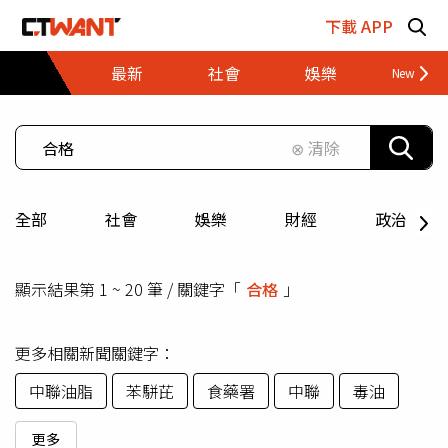
跳至主要內容區塊
下載 APP
最新
社會
娛樂
財經
⊗ 清除
全部
社會
娛樂
財經
政治
顯示結果第 1 ~ 20 筆 / 關鍵字「
合格
」
更多相關新聞關鍵字：
中聯油脂
苯駢芘
食藥署
中聯
毒油
更多