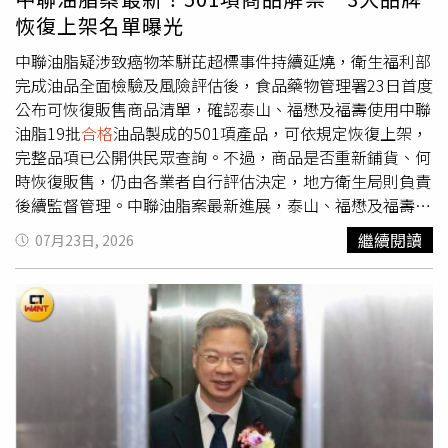
面檢討改善。不論問題出在哪個環節，政府都應以最嚴謹的
恢復上架名單曝光
態度、最快速度找出原因並妥善處理，不要讓民眾因食安風
暴而失去信心，「連吃飯都不敢吃」。
中聯油脂疑涉致癌物苯駢芘超標事件持續延燒，衛生福利部
完成油品全面檢驗及風險評估後，食品藥物管理署23日首度
公布可恢復販售商品清單，確認泰山、福懋及福壽使用中聯
油脂19批
合格
油品製成的501項產品，可依規定恢復上架，
完整品項已公開供民眾查詢。不過，商品是否重新鋪貨、何
時恢復販售，仍由各業者自行評估決定，地方衛生局則負責
後續監督管理。中聯油脂案最新進展，泰山、福懋及福壽共
501項商品確認可恢復販售。（圖／翻攝自食藥署官網）中
繼續閱讀
07月23日, 2026
聯油脂生產的大豆沙拉油日前被檢出致癌物「苯駢芘」超
標，問題油品流向泰山、福壽、福懋等多家下游業者，受影
響業者超過千家。衛福部因此於7月9日宣布，針對中聯油脂
今年4月至6月生產的30批油品全面採取預防性下架措施，
以確保市售食品安全。歷經全面抽驗與檢驗後，衛福部於7
月20日完成相關作業，確認30批油品中共有22批符合規
定，未再新增問題批號；其中19批符合恢復流通條件，可供
下游產品重新上架販售。至於7批因苯駢芘超標，以及1批外
銷、無法取得檢體的油品，共8批不得重新上架，須依法辦