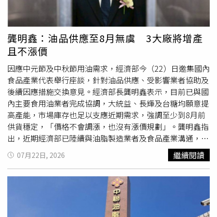
理銷毀。衛福部長石崇良日前表示，恢復上架的決定，是在
完成所有檢驗程序後，依據科學證據、檢驗報告及食品風險
評估結果作成，「這些產品都是安全的」，民眾可安心選購
龔明鑫：油品供應至8月無虞 3大廠將增產
符合恢復上架條件的商品。食藥署23日在官網「中聯油脂案
且不漲價
專區」新增「可重新上架之產品清單」，內容涵蓋泰山、福
懋及福壽使用19批
合格
油品所製成的商品，共計501項，提
因應中元節及中秋節用油需求，經濟部今（22）日邀集國內
供消費者、通路及地方政府查詢。其中，泰山包含0.6公升
食品產業代表舉行座談，針對油品供應、受影響業者協助及
沙拉油、18公升沙拉油、18公升料理油及18公升油炸專用
後續因應措施交換意見。經濟部長龔明鑫表示，目前已與國
油；福懋包括一級黃豆油、益康大豆沙拉油、益康烹調油等
內主要食用油業者完成協調，大統益、長輝及台糖均願意提
產品；福壽則有一級黃豆油、不飽和大豆沙拉油、大豆沙拉
高產能，市場庫存也足以支應近期需求，強調至少到8月前
油及辣椒油等多項商品列入名單。食藥署副署長王德原表
供貨穩定，「價格不會調漲，也沒有漲價規劃」。龔明鑫指
示，食藥署已於7月22日函送符合恢復上架條件的19批油品
出，近期經濟部已陸續與油脂製造業者及食品產業溝通，希
及相關產品資訊給各地方衛生局，請各縣市依權責督導業者
望降低事件對市場造成的衝擊。會中不少下游食品業者反
繼續閱讀
07月22日, 2026
辦理恢復上架作業。他指出，所有列入恢復販售名單的商
映，在油品事件中同樣承受營運壓力，希望政府能提供更多
品，皆依照「分源分項、逐批確認、上下游核對」原則完成
協助，經濟部將持續與相關部會合作，協助產業恢復正常營
檢驗，並經食品風險評估諮議會確認符合食品衛生安全標準
運。針對食藥署公布的油品檢驗結果，龔明鑫表示，符合規
後，才納入可恢復流通範圍。因此，實際是否重新上架、何
定的油品將恢復販售，經濟部會透過商業署協調通路，加快
時恢復販售，仍尊重地方衛生局依法監督，以及各業者依市
商品重新鋪貨，並配合地方衛生機關完成相關行政程序；至