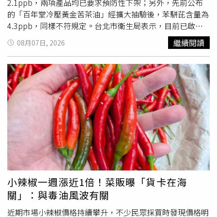
2.1ppb，兩項產品均已要求預防性下架；另外，先前公布
的「百年堂冷壓黃金苦茶油」經擴大抽驗後，苯駢芘含量為
4.3ppb，同樣不符規定。台北市衛生局表示，目前已啟動
第三波市售油品擴大抽驗，持續針對各類食用油進行檢驗，
繼續閱讀
08月07日, 2026
只要發現不
合格
產品，就會立即公布並要求下架，以保障消
費者食安。其中，「百年堂冷壓黃金苦茶油」（有效日期
2028年7月20日）由聯廣國際企業有限公司自主通報產品異
常，衛生局隨即會同衛生福利部食品藥物管理署前往稽查並
抽驗，結果檢出苯駢芘4.3ppb，高於法規限值。該批產品
共進貨300瓶，目前剩餘216瓶已全數要求預防性下架，不
得繼續販售。另一款檢驗不
合格
的「極品苦茶油」（有效日
期2028年2月22日），由台北市威加國際股份有限公司委託
嘉義縣源春製油廠代工，再銷售給庭茂農業生技股份有限公
司，檢出苯駢芘2.8ppb，不符規定。衛生局指出，庭茂共
進貨252瓶，目前已退貨85瓶；由於威加下游永豐餘日前也
曾自主通報苦茶油苯駢芘超標，因此北市衛生局早在7月29
小辣椒一週漲近1倍！菜販曝「貨卡在海
日就要求威加公司針對源春製油廠生產的相關油品全面預防
關」：與毒油風波有關
性下架。此外，翰霖貿易有限公司7日晚間也主動通報，旗
下一款苦茶油檢出苯駢芘2.1ppb，略高於法規標準2ppb。
近期市場小辣椒價格持續攀升，不少民眾採買時發現價格明