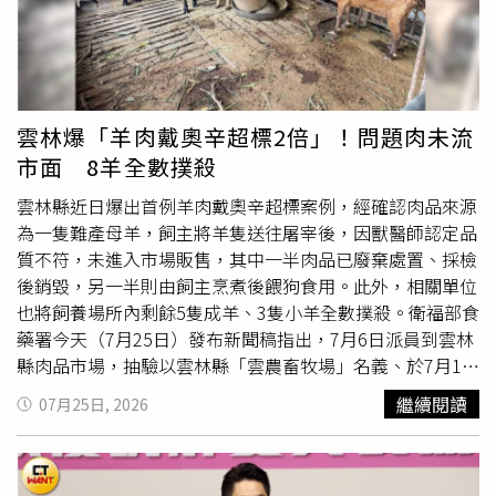
戴奧辛含量檢出值為4.6 pg／g fat（羊肉限值為2.5 pg／g
fat）；戴奧辛與戴奧辛類多氯聯苯含量總和檢出值為6.1 pg
／g fat（羊肉限值為4.0 pg／g fat），顯示戴奧辛與戴奧辛
類多氯聯苯含量超出「食品含戴奧辛及多氯聯苯處理規範」
所定限值。食藥署於7月23日通知前揭檢體初驗結果檢出戴
雲林爆「羊肉戴奧辛超標2倍」！問題肉未流
奧辛超標後，農業部立即於當日通知雲林縣政府進行移動管
市面 8羊全數撲殺
制，並會同食藥署、雲林縣政府及畜產試驗所、農業藥物試
驗所前往雲農畜牧場進行訪談及相關採樣。計採檢雲農畜牧
雲林縣近日爆出首例羊肉戴奧辛超標案例，經確認肉品來源
場飼料樣品11件、草料3件及生羊乳1件。農業部現場查核
為一隻難產母羊，飼主將羊隻送往屠宰後，因獸醫師認定品
過程發現，該超標屠體雖以「雲農畜牧場」名義屠宰，實際
質不符，未進入市場販售，其中一半肉品已廢棄處置、採檢
飼養者為李姓民眾（下稱李君）。因此，另亦至李君住處採
後銷毀，另一半則由飼主烹煮後餵狗食用。此外，相關單位
檢飼料樣品1件、草料樣品1件。經初步訪查，李君飼養羊隻
也將飼養場所內剩餘5隻成羊、3隻小羊全數撲殺。衛福部食
約8隻，飼養之羊隻雖未達應辦理畜牧場登記的規模，但所
藥署今天（7月25日）發布新聞稿指出，7月6日派員到雲林
開立的健康聲明書有疑似冒用其他畜牧場之嫌，另據行為人
縣肉品市場，抽驗以雲林縣「雲農畜牧場」名義、於7月1日
自述，該檢驗超標屠體並未販售，然而為求慎重，全案已協
屠宰的羊肉，由雲林縣農政單位協助取得保留樣本。食藥署
繼續閱讀
07月25日, 2026
請雲林縣動植物防治所於7月24日晚間移請檢調偵辦。環境
於7月22日因初驗結果顯示不
合格
，為即時防範風險，在7
部並於7月24日會同雲林縣政府及相關單位進行現場勘查。
月23日啟動跨部會聯繫，聯合農業部、環境部及地方政府展
經查，羊隻飼養區域為水泥鋪面，未直接接觸土壤，畜牧用
開調查。食藥署說，7月24日確認檢驗結果，戴奧辛含量檢