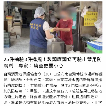
明，所購買的半成品原料油，由福懋委託中聯油脂代工生
產，原規劃供應台糖後續精煉使用，但依雙方合約，原料須
通過SGS檢驗，其中包括致癌物苯駢芘（BaP）含量須在
2ppb以下，由於該批原料檢驗超標，台糖予以拒收，油品
並未進入台糖廠區及製程。台糖提到，台糖對外所購買為半
成品原料油，其合約中有關苯駢芘標準為2ppb以下，超過
合約標準就不收，符合合約規定原料油進入製程均再以脫
膠、脫色、脫臭等精煉製程，經實驗室檢驗
合格
後才會出
貨，以確保品質。衛生局表示，高市府已於7月9日將台糖所
有涉及中聯供應鏈的產品全面預防性下架，以確保市面上無
25件抽驗3件違規！製麵廠麵條再驗出禁用防
與中聯相關油品。另查，台糖購置的原料油為301號油槽，
腐劑 專家：幼童更要小心
與出問題的311油槽並不相同，因此台糖並無涉及食藥署先
前公布的問題油品批號。因應此次中聯油品事件，高雄市衛
台灣消費者保護協會今（30）日公布南台灣傳統市場新鮮麵
生局擴大查廠，台糖產製的油品經檢驗，結果亦均符合規
條抽驗結果，針對台南、高雄、屏東等地販售的新鮮麵條進
定。
行防腐劑檢測，共抽驗25件樣品，其中3件驗出依法不得添
加的防腐劑「苯甲酸」，違規率達12%。檢驗結果已移請地
方衛生局追查，除要求違規產品下架外，也將追溯製造來
源，釐清是否還有問題產品流入市面。消保協會表示，此次