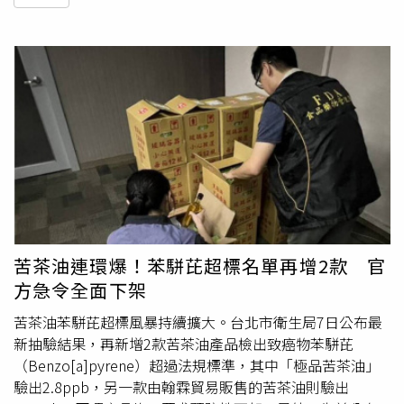
苦茶油連環爆！苯駢芘超標名單再增2款 官
方急令全面下架
苦茶油苯駢芘超標風暴持續擴大。台北市衛生局7日公布最
新抽驗結果，再新增2款苦茶油產品檢出致癌物苯駢芘
（Benzo[a]pyrene）超過法規標準，其中「極品苦茶油」
驗出2.8ppb，另一款由翰霖貿易販售的苦茶油則驗出