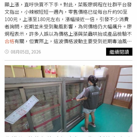
經查，該公司雖登記於台北市大安區，但實際營業地點及工
顯上漲，直呼快買不下手。對此，菜販廖炯程在社群平台發
廠均位於新北市，因此北市衛生局已第一時間通知新北市衛
文指出，小辣椒短短一週內，零售價格已從每台斤約90至
生局接手調查，並要求業者立即將相關產品預防性下架。新
100元，上漲至180元左右，漲幅接近一倍，引發不少消費
北市衛生局表示，翰霖貿易完成自主通報後，即通知下游業
者詢問，近期並未受到颱風影響，為何價格仍大幅飆升。廖
者下架回收問題產品。該批苦茶油共生產218瓶，原料苦茶
炯程表示，許多人誤以為價格上漲與菜蟲哄抬或產品檢驗不
籽產地為中國，其中6瓶售予基隆市農會、94瓶售予一般消
合格
有關，但實際上，這波價格波動主要受到近期毒油風波
費者，其餘118瓶均已完成下架並封存，後續將持續追查產
影響。他指出，由於相關事件發生後，海關加強進口貨物查
繼續閱讀
08月05日, 2026
品流向及依法處理。台北市法務局也提醒，相關業者及販售
驗，導致部分貨櫃通關速度放緩，也連帶影響進口小辣椒供
通路應儘速協助消費者辦理退貨、退款，保障消費者權益。
應。他引述市場攤商說法表示，目前市面上的小辣椒主要仰
衛生局則強調，後續仍將持續擴大抽驗市售食用油品，若再
賴進口，而進口貿易商數量有限，在貨櫃等待查驗、排隊通
發現不
合格
產品，將立即公布並依法查處，確保食品安全。
關的情況下，市場供貨量減少，供需失衡，自然推升價格。
廖炯程也提到，北農拍賣市場上週五的小辣椒拍賣價格，每
公斤已突破300元，換算零售價格後，每台斤超過200元的
情況並不少見，因此市場售價明顯墊高。他強調，近期小辣
椒價格高漲，主要原因在於進口貨源受到通關查驗影響，並
非外界所猜測的菜蟲炒作或產品檢驗不
合格
所致，也提醒消
費者在價格回穩前，仍可能面臨較高的採購成本。