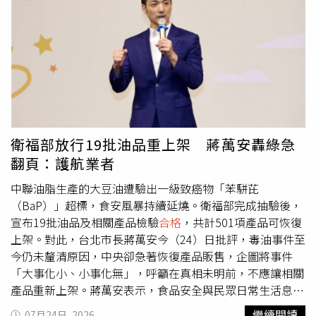
水則取自地下水。雖李君養羊處周邊1公里內，並無環境部
出值為4.6 pg/g fat （羊肉限值為2.5 pg/g fat）；戴奧辛與
列管之戴奧辛固定排放源。但環境部已啟動環境介質採樣調
戴奧辛類多氯聯苯含量總和檢出值為6.1 pg/g fat （羊肉限
查工作，包括：鄰近養羊處地面土壤、飼養羊隻用地下水、
值為4.0 pg/g fat），顯示戴奧辛與戴奧辛類多氯聯苯含量
以及現場環境空氣等，採集樣本進行戴奧辛檢驗，預計下週
超出「食品含戴奧辛及多氯聯苯處理規範」所定限值。食藥
完成空氣、土壤與地下水檢驗，儘速釐清可能的戴奧辛來
署說明，7月23日通知檢體初驗結果檢出戴奧辛超標後，農
源。依目前跨部會及雲林縣政府合作追查結果，本案問題羊
業部於當日通知雲林縣政府進行移動管制，並會同食藥署、
肉並未流入市面，嘉南羊乳因有使用到雲農牧場羊乳，並已
雲林縣政府及畜產試驗所、農業藥物試驗所前往雲農畜牧場
由衛福部預防性下架4公噸，相關風險已獲即時管控。衛福
進行訪談及相關採樣。計採檢雲農畜牧場飼料樣品11件、草
部、農業部、環境部及雲林縣政府已啟動中央地方聯合調
料3件及生羊乳1件。農業部現場查核過程發現，該超標屠體
衛福部放行19批油品重上架 蔣萬安轟綠急
查，由食藥署負責食品檢驗及流向確認、農業部追查羊隻飼
雖以「雲農畜牧場」名義屠宰，實際飼養者為李某，因此也
翻頁：護航業者
養及飼料來源並依法移送檢調單位，以及環境部進行環境介
到李某住處採檢飼料樣品1件、草料樣品1件。經初步訪查，
質採樣及污染源調查。政府將持續透過跨部會分工合作，追
李君飼養羊隻約8隻，數量雖未達應辦理畜牧場登記的規
中聯油脂生產的大豆油遭驗出一級致癌物「苯駢芘
查可能污染來源，並依調查及檢驗結果依法處理、適時對外
模，但所開立的健康聲明書有疑似冒用其他畜牧場之嫌，另
（BaP）」超標，食安風暴持續延燒。衛福部完成抽驗後，
說明，中央地方攜手合作，共同守住食品安全防線，保障國
據行為人自述，該檢驗超標屠體並未販售，然而為求慎重，
宣布19批油品及相關產品檢驗
合格
，共計501項產品可恢復
人飲食安全。
全案已協請雲林縣動植物防治所於7月24日晚間移請檢調偵
上架。對此，台北市長蔣萬安今（24）日批評，毒油事件至
辦。環境部於7月24日會同雲林縣政府及相關單位進行現場
今仍未釐清原因，中央卻急著恢復產品販售，企圖將事件
勘查，確認羊隻飼養區域為水泥鋪面，未直接接觸土壤，畜
「大事化小、小事化無」，呼籲在真相未明前，不應讓相關
牧用水則取自地下水。雖李某養羊處周邊1公里內，並無環
產品重新上架。蔣萬安表示，食品安全與民眾日常生活息息
境部列管之戴奧辛固定排放源，但環境部已啟動環境介質採
相關，食用油更廣泛使用於各類料理，自己平時也經常外
繼續閱讀
07月24日, 2026