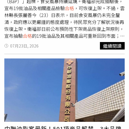
停售4月至6月間所有沙拉油批號。吳星澄明確提到，即便中
（BaP）」超標，食安風暴持續延燒。衛福部完成抽驗後，
聯未來獲准復工，福懋油也不會立即恢復採購；若日後重啟
宣布19批油品及相關產品檢驗
合格
，可恢復上架。不過，雲
合作，將實施雙方逐批取樣封條、經第三方權威實驗室檢測
林縣長張麗善今（23）日表示，目前食安風暴仍未完全釐
合格
後始得出貨，同時正積極建立廠內檢測能力，全面提升
清，政府應以更嚴謹的態度處理，待民眾充分了解狀況後再
檢驗品質。
恢復上架。衛福部日前公布預防性下架商品恢復上架原則，
宣布抽驗
合格
的19批油品及其相關產品可重新回到市面；另
有7批油品因苯駢芘超標，加上1批外銷油品因無檢體可供檢
繼續閱讀
07月23日, 2026
驗，共8批確定不得販售。然而，在中聯油脂食安風暴仍餘
波盪漾、外界對污染源究竟出在原料還是製程仍眾說紛紜之
際，中央率先替19批油品「開綠燈」恢復上架，也讓地方政
府認為時機點仍有待商榷，再度掀起討論聲浪。張麗善表
示，目前社會仍籠罩在食安風暴陰影下，政府是否應採取更
嚴謹的態度，待整起事件調查更清楚、資訊完整揭露後，再
讓產品恢復上架，否則容易遭外界質疑，認為只是為了協助
廠商而採取的權宜措施。她指出，截至目前為止，外界仍無
法確認問題究竟出在原料還是製程。若是原料出問題，就必
須持續追查原料來源，以及冷藏、冷凍運輸過程是否發生異
常，海關邊境查驗機制也應一併檢討。談及製程問題，張麗
善表示，若是生產流程或技術、SOP不夠嚴謹所致，就應全
中聯油脂案最新！501項商品解禁 3大品牌