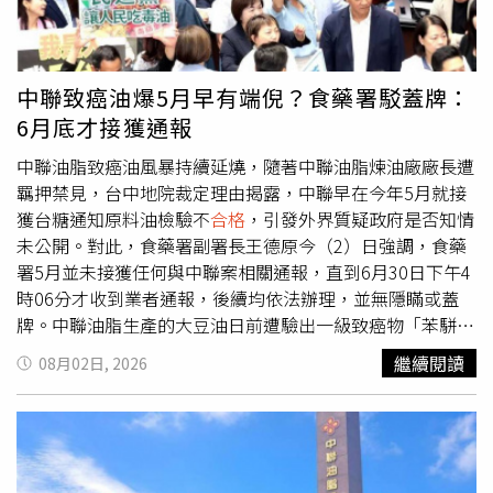
動轄內米（炊）粉製造業擴大稽查專案。衛生局表示，此次
專案共抽驗15家業者、23項產品，其中除明好企業列管複
驗的4項產品持續檢出甲醛外，其餘受驗產品均未檢出甲
醛。此外，新竹市政府指出，除要求業者全面下架回收違規
中聯致癌油爆5月早有端倪？食藥署駁蓋牌：
產品、停止生產及販售外，也已將案件移送檢調單位進一步
6月底才接獲通報
偵辦。同時，教育處已完成全市各級學校食材盤點，確認校
園未採購或使用明好企業的不
合格
炊粉產品，校園供餐未受
中聯油脂致癌油風暴持續延燒，隨著中聯油脂煉油廠廠長遭
影響。市府強調，未來將持續以嚴格標準查緝違法案件，落
羈押禁見，台中地院裁定理由揭露，中聯早在今年5月就接
實食品安全管理，並同步推動產業輔導與振興措施，協助合
獲台糖通知原料油檢驗不
合格
，引發外界質疑政府是否知情
法業者強化食品安全管理制度，透過食品展、市集及品牌行
未公開。對此，食藥署副署長王德原今（2）日強調，食藥
銷等活動，逐步恢復消費者信心，維護新竹米粉產業的品牌
署5月並未接獲任何與中聯案相關通報，直到6月30日下午4
形象。
時06分才收到業者通報，後續均依法辦理，並無隱瞞或蓋
牌。中聯油脂生產的大豆油日前遭驗出一級致癌物「苯駢芘
（BaP）」超標，引爆全台食安風暴。檢調偵辦後，台中地
繼續閱讀
08月02日, 2026
院重新裁定中聯油脂煉油廠廠長陳明榮羈押禁見，並揭露中
聯早在5月就收到台糖通知311油槽原料油檢驗不
合格
，但
直到6月底才向主管機關正式通報，也讓外界質疑政府是否
早已掌握資訊卻未對外公布。王德原表示，食藥署是在6月
30日接獲中聯通報後，隔天立即啟動稽查、流向追查、檢驗