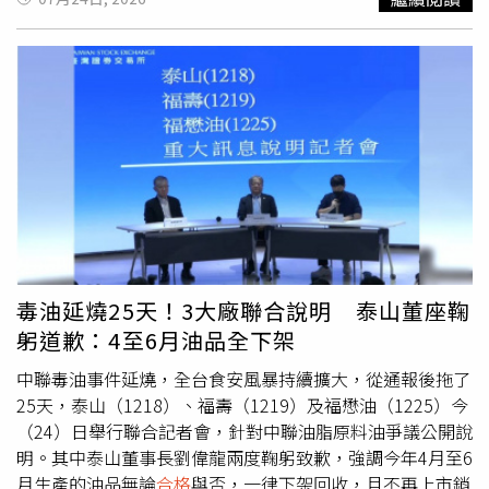
樣調查工作，包括鄰近養羊處地面土壤、飼養羊隻用地下
食，因此毒油事件爆發後感到相當震驚。他指出，不只是一
水、以及現場環境空氣等，採集樣本進行戴奧辛檢驗，預計
般餐飲業者，包括小吃店、社福機構等都受到波及，食安議
下週完成空氣、土壤與地下水檢驗，儘速釐清可能的戴奧辛
題全民都高度關注，但中央政府第一時間的處置方式，卻讓
來源。食藥署表示，依目前跨部會及雲林縣政府合作追查結
外界從質疑逐漸轉為極度不滿。蔣萬安表示，中央政府從事
果，本案問題羊肉並未流入市面，嘉南羊乳因有使用到雲農
件初期未即時公布資訊，到提出部分產品可免下架、宣布
牧場羊乳，並已由衛福部預防性下架4公噸，相關風險已獲
501項產品恢復上架，都讓他無法認同。他認為，只要存在
即時管控。衛福部、農業部、環境部及雲林縣政府已啟動中
食安疑慮，就應全面下架，優先保障民眾健康，而非站在業
央地方聯合調查，由食藥署負責食品檢驗及流向確認、農業
者立場思考；此外，事件發生後總統賴清德、行政院長卓榮
部追查羊隻飼養及飼料來源並依法移送檢調單位，以及環境
泰遲未出面說明，調查小組也在事發3週後才成立、進場調
部進行環境介質採樣及污染源調查。
查，質疑中央處置過於消極。蔣萬安批評，毒油事件至今仍
未釐清發生原因，在沒有真相之前，不應讓相關產品恢復販
售，否則難以說服民眾產品已經安全無虞。他批評，民進黨
毒油延燒25天！3大廠聯合說明 泰山董座鞠
政府急著讓事件「翻頁」，企圖將整起事件「大事化小、小
躬道歉：4至6月油品全下架
事化無」，向社會宣稱產品安全無虞、可以重新販售；同時
質疑中央一路以來有「蓋牌、護航、包庇」之嫌，因此再次
中聯毒油事件延燒，全台食安風暴持續擴大，從通報後拖了
呼籲民眾25日站上凱道，以行動向政府表達對食安議題的訴
25天，泰山（1218）、福壽（1219）及福懋油（1225）今
求。
（24）日舉行聯合記者會，針對中聯油脂原料油爭議公開說
明。其中泰山董事長劉偉龍兩度鞠躬致歉，強調今年4月至6
月生產的油品無論
合格
與否，一律下架回收，且不再上市銷