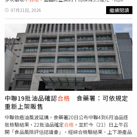
掃更」炸藥原物料採購案的福麥國際室內裝修公司，也因無
繼續閱讀
07月21日, 2026
法取得印度輸出許可，目前正辦理解約程序。此外，今年5
月「105公厘砲彈關鍵原料」採購案，也因得標廠商未能取
得南韓輸出許可而解約。她表示，這些案件在招標前及執行
過程中，在野黨均曾提出質疑，包括她曾針對無人機反制系
統及福麥公司承攬炸藥採購案提出疑慮，國民黨立委馬文君
也曾就105公厘砲彈原料採購案提出質詢，但相關提醒並未
受到重視。王鴻薇批評，部分得標廠商與國防產業背景明顯
不符，卻仍取得金額龐大的國防採購標案，質疑現行審查機
制是否足以評估廠商履約能力。她認為，國防部面對外界質
疑時曾為廠商背書，如今標案陸續解約，不僅造成重新招
標，也浪費國防人力與行政資源。她進一步表示，國防部不
應將相關問題歸咎於外部因素或政治操作，而應正視標案審
中聯19批油品確認
合格
食藥署：可依規定
查及採購制度是否存在缺失。她指出，福麥公司承攬案件曾
重新上架販售
遭監察院關注，而105公厘砲彈原料過去原可由國內生產，
後續改採委外方式，如今又因輸出許可問題導致採購受阻，
中聯致癌油風波延燒，食藥署20日公布中聯4到6月油品逐
相關政策及決策過程都值得重新檢討。王鴻薇呼籲，國防部
批檢驗結果，22批油品確定
合格
，並於今（21）日上午召
應全面檢視國防採購案件的資格審查、招標標準及履約管理
開「食品風險評估諮議會」，經綜合檢驗結果、上下游產品