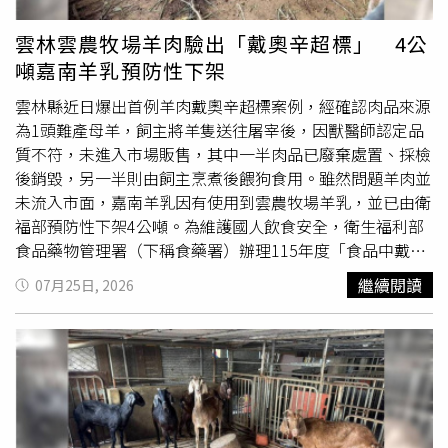
場及李姓飼主處所進行移動管制、採樣檢驗及污染源調查，
以最高標準守護消費者食用安全。雲林縣政府呼籲，民眾可
雲林雲農牧場羊肉驗出「戴奧辛超標」 4公
安心選購經合法生產及檢驗
合格
的國產羊乳及羊乳製品。縣
噸嘉南羊乳預防性下架
府未來將持續強化畜牧場源頭管理、環境監測及食品安全查
核，落實風險管理與溯源制度，攜手中央共同維護消費者健
雲林縣近日爆出首例羊肉戴奧辛超標案例，經確認肉品來源
康，並保障雲林優質畜牧產業永續發展。嘉南羊乳運銷合作
為1頭難產母羊，飼主將羊隻送往屠宰後，因獸醫師認定品
社廠長兼經理陳國華及監事蘇明志，今日上午特地前往雲林
質不符，未進入市場販售，其中一半肉品已廢棄處置、採檢
農業處致謝，並向媒體說明事件始末。陳國華表示，此案完
後銷毀，另一半則由飼主烹煮後餵狗食用。雖然問題羊肉並
全是烏龍，起因是有人冒用合作社社員牧場的健康證明，嘉
未流入市面，嘉南羊乳因有使用到雲農牧場羊乳，並已由衛
南羊乳並未涉及違規行為，然而中央政府在未釐清案情前即
福部預防性下架4公噸。為維護國人飲食安全，衛生福利部
點名「嘉南羊乳」，引發消費者誤解與恐慌，退訂率超過一
食品藥物管理署（下稱食藥署）辦理115年度「食品中戴奧
成，約1萬5000瓶，營業額損失也逾10％。他指出，事件發
辛抽驗專案」，並聯合環境部、農業部及地方政府，針對肉
繼續閱讀
07月25日, 2026
生後，會員牧場承受極大壓力，自己更因此多日難以成眠，
品、蛋品及乳品中的戴奧辛及多氯聯苯含量進行監測，透過
公司及經銷商商譽也受到嚴重衝擊。陳國華強調，政府發布
跨部會分工合作，共同把關食品安全。食藥署於115年7月6
訊息前應確認事實，以免重創農民團體生計。他也感謝雲林
日赴雲林縣肉品市場，抽驗以雲林縣「雲農畜牧場」名義、
縣政府第一時間完成抽驗與管制，檢驗結果證實羊乳品質及
於7月1日屠宰的羊肉，由雲林縣農政單位協助取得之保留樣
羊隻健康均符合標準、產品安全無虞，後續也將對涉案李姓
本。食藥署於7月22日因初驗結果顯示不
合格
，為即時防範
牧主等人採取法律行動，依法求償，以維護合作社及酪農權
風險，隨即於7月23日啟動跨部會聯繫，聯合農業部、環境
益。
部及地方政府展開調查。食藥署於7月24日確認檢驗結果，