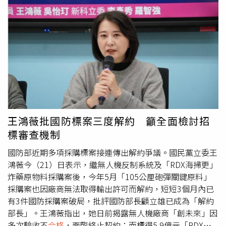
確認7批不
合格
產品外，另有1批外銷日本的油品因無檢體可
供檢驗，其餘22批檢驗結果皆符合規定，未再新增問題批
號。如今外銷流向出現更正，再度引發外界關注。
王鴻薇批國防標案三度解約 籲全面檢討招
標審查機制
國防部近期多項採購標案接連傳出解約爭議。國民黨立委王
鴻薇今（21）日表示，繼無人機反制系統及「RDX海掃更」
炸藥原物料採購案後，今年5月「105公厘砲彈關鍵原料」
採購案也因廠商無法取得輸出許可而解約，短短3個月內已
有3件國防採購案破局，批評國防部長顧立雄已成為「解約
部長」。王鴻薇指出，她日前揭露無人機廠商「創未來」因
多次驗收不
合格
，面臨終止契約；而標得5.9億元「RDX海