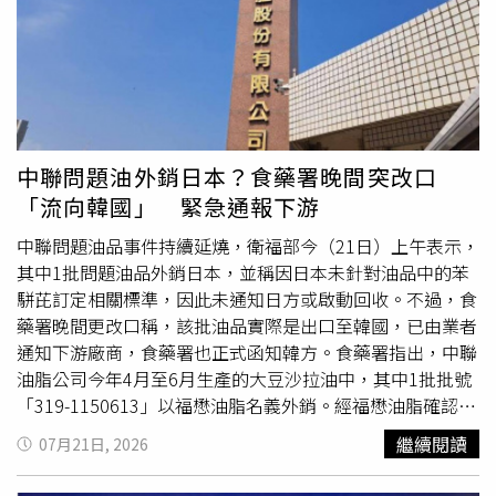
場需求自行決定。另外，食藥署持續更新回收進度。根據
於檢驗不
合格
的產品，則不會重新流入市場，後續將依法辦
「中聯油脂案專區」最新資料，截至7月22日上午11時止，
理銷毀，相關作業及費用將再與相關主管機關協調。對於使
7批不
合格
油品已累計完成下架回收2817.6公噸，目前尚無
用問題油品而蒙受損失的食品業者，龔明鑫表示，已有業者
新增回收數量；至於中聯油脂事件的事故原因，食藥署已委
提出由公會統籌發起集體求償的構想，經濟部願意提供必要
託食品工業發展研究所成立獨立調查小組進廠調查，預計近
行政協助。此外，若業者短期出現資金調度困難，也可運用
期公布調查結果。
信用保證機制申請貸款展延、新增融資或降低保證手續費，
其他建議也將彙整後提報行政院研議。他表示，部分與會業
中聯問題油外銷日本？食藥署晚間突改口
者也建議儘速檢討《食品安全衛生管理法》，相關修法意見
「流向韓國」 緊急通報下游
已轉交食藥署納入後續評估。針對外界關心節慶期間食用油
是否充足，龔明鑫強調，經濟部已與國內主要油脂廠及植物
中聯問題油品事件持續延燒，衛福部今（21日）上午表示，
油公會完成協調，各業者均願意增加供應量，現有庫存足以
其中1批問題油品外銷日本，並稱因日本未針對油品中的苯
支應市場需求，同時也將視情況配合政府增加國外粗油進
駢芘訂定相關標準，因此未通知日方或啟動回收。不過，食
口，再於國內精煉，以確保供應穩定，民眾無須擔心缺貨或
藥署晚間更改口稱，該批油品實際是出口至韓國，已由業者
價格波動。
通知下游廠商，食藥署也正式函知韓方。食藥署指出，中聯
油脂公司今年4月至6月生產的大豆沙拉油中，其中1批批號
「319-1150613」以福懋油脂名義外銷。經福懋油脂確認資
料後，證實該批產品出口至韓國，而非日本，目前已通知下
繼續閱讀
07月21日, 2026
游業者，食藥署也同步發函告知韓國主管機關。衛福部上午
記者會中公布，中聯油脂4月至6月共生產30批油品，除已