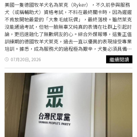
內。食藥署再次感謝中下游業者，配合政府緊急應變措施，
美國一隻德國牧羊犬名為萊克（Ryker），不久前參與服務
自7月9日起配合全面預防性下架作業。食藥署並強調，本次
犬（或稱輔助犬）資格考試，不料在最終關卡時，因為遲遲
產品是否重新上架，係依「食品風險評估諮議會」討論，以
不肯放開牠最愛的「大象毛絨玩偶」，最終落榜。雖然萊克
科學檢驗結果及風險評估為判定依據。確認違反規定者，均
沒能通過考試，但牠一臉無辜又純真的表情在社群上引起討
維持下架管制，不得重新上架；確認符合食品安全要求者，
論，更迅速融化了無數網友的心。綜合外媒報導，這隻正值
始得重新上架，以維護市售食品安全及保障消費者權益。
訓練期的德國牧羊犬萊克，過去一直以優異的表現接受專業
培訓。據悉，成為服務犬的過程極為艱辛，犬隻必須具備高
度的自律性和專注力，以及在各類評估中完全無視外界干擾
繼續閱讀
07月20日, 2026
的能力。然而，萊克有一隻大象玩偶，平日裡形影不離，不
論去哪裡、甚至連日常高強度訓練時，萊克都一定要帶著這
個心愛的玩具。沒想到在決定能否晉升服務犬的最後一場關
鍵測驗中，訓練師特別在場地內放置了各式各樣的誘惑物
品，藉此測試萊克的專注度與反應，其中包括牠心愛的大象
玩偶。萊克一看到自己的寶貝，完全禁不起誘惑，毫不猶豫
地直奔大象玩偶，甚至在測試過程中三番兩次試圖把玩具叼
走。最終萊克因為這個「分心」舉動，被判定不
合格
。訓練
單位的工作人員表示，雖然萊克因為過於貪玩、愛撒嬌的性
格而無法取得服務犬證書，但牠樂天且充滿感情的特質依然
深受大家喜愛。萊克雖然沒能成為人類身邊的專業助手，卻