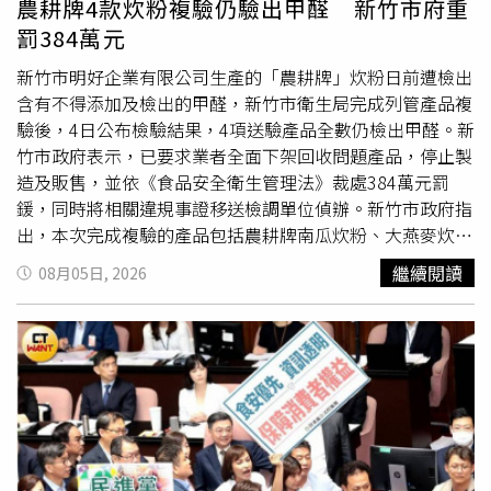
農耕牌4款炊粉複驗仍驗出甲醛 新竹市府重
罰384萬元
新竹市明好企業有限公司生產的「農耕牌」炊粉日前遭檢出
含有不得添加及檢出的甲醛，新竹市衛生局完成列管產品複
驗後，4日公布檢驗結果，4項送驗產品全數仍檢出甲醛。新
竹市政府表示，已要求業者全面下架回收問題產品，停止製
造及販售，並依《食品安全衛生管理法》裁處384萬元罰
鍰，同時將相關違規事證移送檢調單位偵辦。新竹市政府指
出，本次完成複驗的產品包括農耕牌南瓜炊粉、大燕麥炊
粉、山藥炊粉及風城香菇素齋炊粉，共4項產品皆驗出甲
繼續閱讀
08月05日, 2026
醛。經查核後，認定業者違反《食品安全衛生管理法》第15
條第1項第3款規定，並依同法第44條第1項裁罰。市府表
示，裁罰金額除依法規辦理外，也考量業者在一年內已三度
查獲相同違規情形，並綜合資本額、違規次數、產品影響範
圍及危害程度等因素，最終裁處384萬元，希望藉此遏止違
法行為，維護食品安全。明好企業生產的農耕牌炊粉，最早
是在台南市政府於5月底執行稽查時，驗出產品含有甲醛。
新竹市政府則於7月18日對外公布相關檢驗結果，並同步啟