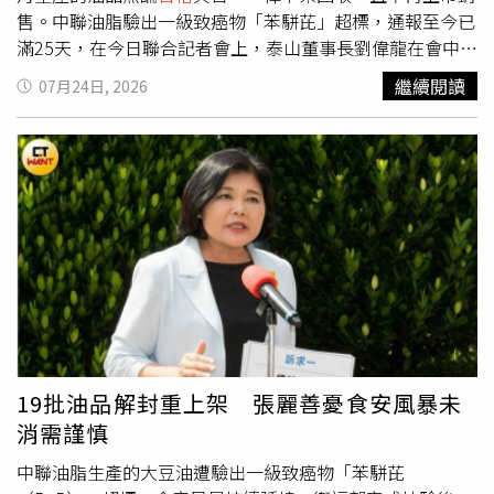
售。中聯油脂驗出一級致癌物「苯駢芘」超標，通報至今已
滿25天，在今日聯合記者會上，泰山董事長劉偉龍在會中兩
度鞠躬，向廣大消費者、下游客戶及主管機關致上最深歉
繼續閱讀
07月24日, 2026
意；他強調，泰山身為中聯油脂的股東兼下游客戶，有不可
推卸的監督責任，因此宣布今年4月至6月間生產的所有油
品，不論檢驗結果
合格
與否，一律全面下架回收，且不再上
市銷售。劉偉龍也指出，在食安疑慮未完全消除前，主張中
聯油脂不得復工；除了食藥署已匡列的7批次問題油品外，
其餘19批縱使通過檢驗，泰山仍堅持「全數回收不重登
架」，並承諾未來將以最高標準對原料供應端嚴格把關。泰
山董事長劉偉龍（左）會中兩度鞠躬道歉。（圖／翻攝自
YouTube／臺灣證券交易所Taiwan Stock Exchange）至於
福壽董事長洪堯昆表示，中聯油脂是採用專業經理人制運
作，福壽全力尊重主管機關與司法單位的調查程序；並進一
步指出，福壽公司已要求中聯誠實提供相關事證以利釐清案
19批油品解封重上架 張麗善憂食安風暴未
情，同時呼籲各界在調查結果明確前，應以客觀事實與科學
消需謹慎
數據為憑，避免造成不必要的社會恐慌。福懋油董事長吳星
澄則說明，公司早在6月底即啟動通報與預防性下架機制，
中聯油脂生產的大豆油遭驗出一級致癌物「苯駢芘