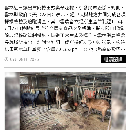
到侵害的風險，因此八仙樂園提供場地和塵爆意外有因果關
係。二審法官批評八仙樂園，如果有遵守規定，不把營業執
雲林近日爆出羊肉檢出戴奧辛超標，引發民眾恐慌。對此，
照核准範圍以外的區域出租，這場慘劇就不會發生。高院判
雲林縣政府今天（28日）表示，經中央與地方共同完成各項
決八仙公司與負責人陳慧穎應連帶賠償1億3648萬8894元，
採樣檢驗及追蹤調查，其中雲農畜牧場所生產羊乳經115年
另外還有懲罰性賠償金7837萬7923元。至於呂忠吉、玩色
7月27日檢驗結果均符合國家食品安全標準，縣府即日起解
創意國際有限公司、瑞博國際整合行銷公司，應連帶賠償3
除該場移動管制措施，恢復正常生產及運作。雲林縣農業處
億5128萬3547元，另有懲罰性賠償金7837萬7923元，兩者
長魏勝德指出，針對李姓飼主處所採飼料及草料送驗，檢驗
相加是6億8202萬1399元。
結果顯示草料戴奧辛含量為0.353pg TEQ /g（略高於歐盟針
對蔬果設定0.3pgTEQ/g的預警值）。由於李姓飼主草料來
繼續閱讀
07月28日, 2026
源多元，縣府將會與中央單位合作釐清來源。李姓飼主現有
8隻羊隻亦於27日完成撲殺，阻斷進入市場的風險，請消費
者放心。魏勝德說明，聯合稽查當天採集樣本，已於27日檢
驗出爐。針對雲農畜牧場採羊乳、飼料及草料進行檢驗，雲
農畜牧場所產羊乳經檢驗均
合格
，符合食品安全規範品質安
全無虞，亦已符合解除管制條件，因此依法解除移動管制，
讓畜牧場恢復正常營運。雲林縣長張麗善表示，本案發生
後，縣府秉持「食安優先、依法處置、公開透明」原則，第
一時間會同農業部、衛生福利部食品藥物管理署、動植物防
疫機關、衛生局及環保局成立聯合稽查小組，針對雲農畜牧