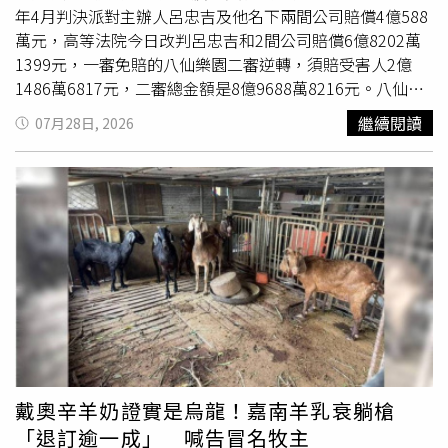
約100毫克；若以此次驗出最高濃度3.26公克／公斤的麵條
年4月判決派對主辦人呂忠吉及他名下兩間公司賠償4億588
估算，幼童吃下一碗就可能超過每日安全攝取量約6倍。劉
萬元，高等法院今日改判呂忠吉和2間公司賠償6億8202萬
麗芬提醒，苯甲酸雖不致立即造成中毒，但若長期或過量攝
1399元，一審免賠的八仙樂園二審逆轉，須賠受害人2億
取，可能增加肝臟、腎臟代謝負擔，也可能引發噁心、嘔
1486萬6817元，二審總金額是8億9688萬8216元。八仙樂
吐、頭暈等不適症狀，幼童、孕婦及肝腎功能不佳者更應特
園為何須負賠償責任？高院指出，彩色派對的網頁宣傳標題
繼續閱讀
07月28日, 2026
別留意。高雄市衛生局30日上午也前往遭點名的製麵業者稽
和票券上的名稱是「彩色派對八仙水陸戰場」，八仙樂園提
查。對此，業者表示，先前被驗出違規後已進行改善，由於
供造浪池、更衣室、置物櫃、餐飲商店、救生員，接駁車、
販售的麵條品項眾多，有些產品並非自行加工製作，目前仍
停車場各項週邊服務給派對參與者，加購樂園午後票還可玩
須等待主管機關複驗結果，才能進一步釐清實際情況。消保
遊樂設施，從活動外觀、消費者使用目的可研判，被害者與
協會呼籲，民眾購買新鮮麵條時，可留意產品外觀及保存狀
八仙樂園成立消費關係。合議庭認定，既然成立消費關係，
況，若麵條顏色異常偏白、散發刺鼻氣味，或在室溫下放置
八仙樂園對於彩色派對的場地就應確保安全，可讓派對參與
許久仍不易變質，都應提高警覺，並盡量選擇來源清楚、保
者依據當時科技、專業水準合理期待參加活動不至於發生異
存條件完善的產品，以降低食品安全風險。
常危險。高院查出，事發水池沒取得使用執照，也沒有安檢
合格
證明，等於是違建，甚至這座違建的水池位在八仙樂園
執照核准範圍以外，根本不可以在那邊營業，八仙公司卻出
租給呂忠吉的公司辦活動賺錢，將水池抽乾當舞池，在低
漥、半封閉的地形噴噴灑色粉又遇到燈泡高溫表面引燃，進
戴奧辛羊奶證實是烏龍！嘉南羊乳衰躺槍
而引發連環爆燃，大幅增加派對參與者的生命與身體健康受
「退訂逾一成」 喊告冒名牧主