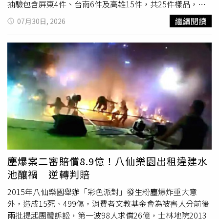
抽驗包含屏東4件、台南6件及高雄15件，共25件樣品，其
中3件不
合格
。違規產品分別為屏東東市場一處攤販販售的
繼續閱讀
07月30日, 2026
麵條，檢出苯甲酸0.35公克／公斤；高雄鳳山第一公有市場
（兵仔市場）一處攤販販售的麵條，檢出0.92公克／公斤；
以及高雄市三民區一家製麵廠生產的麵條，檢出3.26公克／
公斤。由於新鮮麵條依法不得添加苯甲酸，因此無論檢出濃
度高低，都已違反相關規定。消保協會副理事長李啟宏指
出，其中三民區這家製麵業者早在2016年就曾因違法添加
防腐劑遭查獲，如今再度違規。他也表示，該業者官網公開
的食品檢驗報告已是15年前資料，且業者自稱每日供應量約
占高雄市區五分之一，若供貨範圍屬實，恐怕影響層面不
小。他認為，民眾到一般麵攤用餐，多半無法取得發票，一
旦發生食安事件，後續求償相當困難，唯有主管機關持續加
強稽查並提高裁罰力道，才能有效遏止違規情形。義守大學
塵爆案二審賠償8.9億！八仙樂園出租違建水
副教授、消保協會醫事專業委員劉麗芬表示，依《食品安全
池釀禍 逆轉判賠
衛生管理法》規定，新鮮麵條不得添加苯甲酸，違者可處新
台幣3萬元至300萬元罰鍰。她引用世界衛生組織（WHO）
2015年八仙樂園舉辦「彩色派對」發生粉塵爆炸重大意
採用的安全攝取標準指出，每人每日苯甲酸可接受攝取量為
外，造成15死、499傷，消費者文教基金會為被害人分前後
每公斤體重0至5毫克，以20公斤幼童為例，每日攝取上限
兩批提起團體訴訟，第一波98人求償26億，士林地院2013