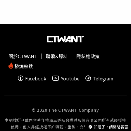
廠調查，民眾黨主席也質疑，中聯油事件爆發至今已近3
週，中央直到此時才成立調查機制，錯過保存證據及掌握事
證的關鍵時機，與先前宣稱迅速處理的說法有所落差。民眾
黨立法院黨團也同步發表聲明指出，政府在事件發生近一個
月後才成立獨立調查小組，已錯失阻斷風險及保存證據的黃
金時機。黨團認為，食安事件講求時效，若無法及時控制風
險，問題產品流通範圍將持續擴大，也將進一步削弱民眾對
政府食安管理的信任。民眾黨團並質疑，行政院與食藥署20
關於CTWANT
聯繫&爆料
隱私權政策
日公布的內容缺乏實質新進展，除宣布將召開風險評估會議
及調查小組進場外，未提出更多具體處置成果，批評政府在
發燒熱搜
食安治理及風險控管上仍有待檢討。
Facebook
Youtube
Telegram
© 2020 The CTWANT Company
本網站所刊載內容著作權屬王道旺台媒體股份有限公司所有或經授權
使用，他人非經授權不許轉載、重製、公開播送或公開傳輸。
知道了，請關閉視窗