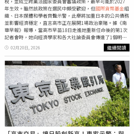
顯示，CIPS在2024年共處理了175兆元人民幣（約25.35兆
1份新的「經濟安全」政策文件，旨在強化其貿易工具，並
稅，並成立跨黨派國家委員會審議政策，最早可能於2027
美元）的交易總額，較前1年的123兆人民幣增加超過
將貿易行動與產業及安全政策目標更加緊密結合。今年1
年生效。雖然該政策在選民中頗受歡迎，但
國際貨幣基金
組
40%。
月，歐盟也在世界貿易組織（WTO）內部流通1份文件，並
織、日本媒體和學者齊聲示警，此舉將加重日本的公共債務
提出構想：會員國彼此之間的最惠國待遇（MFN）原則不應
並影響經濟穩定，直言高市正在展開1場政治豪賭。據《南
再自動適用，而應建立在某種「條件」之上。謝夫喬維奇也
華早報》報導，當高市早苗18日走進她重新任命後的第1次
在英國《金融時報》（Financial Times）發表專欄文章，呼
記者會時，她向經濟學家和各大社論委員會傳達了1個明確
籲相同主張。他表示，該文「引起廣泛關注」，而這正是歐
的訊息：不要試圖勸阻她改變其標誌性的稅制承諾，「食品
繼續閱讀
02月20日, 2026
盟的用意，「我們希望開啟1場誠實的辯論，討論我們需要
消費稅將被取消，沒有任何人可以阻止我。」在高市於2月8
如何改革世界貿易組織。」他向委員會指出：「絕大多數問
日的眾議院選舉中大勝後，她重申了廢除8%食品稅的承
題背後都有1個根本原因，那就是全球產能過剩。不公平貿
諾，並宣布計畫在夏季前成立1個跨黨派的「國家委員會」
易政策、國家補貼，以及來自國家層級的各種不透明干預，
來檢視此事。分析人士預計，該委員會將於晚秋前提交報
對貿易造成劇烈衝擊。30年前我們同意的最惠國原則，是基
告，任何減稅措施最早可能在2027年初生效。這項承諾在
於我們彼此開放、在公平競爭環境下貿易的前提。但如今這
長期面對物價上漲衝擊的選民中極受歡迎，但批評聲浪也同
些條件已不復存在。」他表示，自己將在下個月於喀麥隆
樣強烈。
國際貨幣基金
組織（International Monetary
（Cameroon）舉行的世界貿易組織部長級會議上，與中國
Fund，IMF）17日就發出警告，敦促東京避免採取「無針對
商務部長王文濤會面，屆時雙方將討論貿易逆差、歐盟企業
性的措施」，以免惡化日本已相當沉重的稅負。總部位於華
進入中國市場的准入問題，以及北京對稀土出口的管制措
盛頓的IMF在與日本財政當局會談後表示：「對生活成本上
施，「我們持續與中方接觸。我與王部長保持密切聯繫。目
升或重大外部衝擊影響最大的弱勢家庭和企業的支援，應當
前我們正在討論今年是否進行高層互動，但任何這類互動都
保持預算中立、暫時性，且僅針對這些群體。」提出警告的
「高市交易」讓日股創新高！專家示警：與