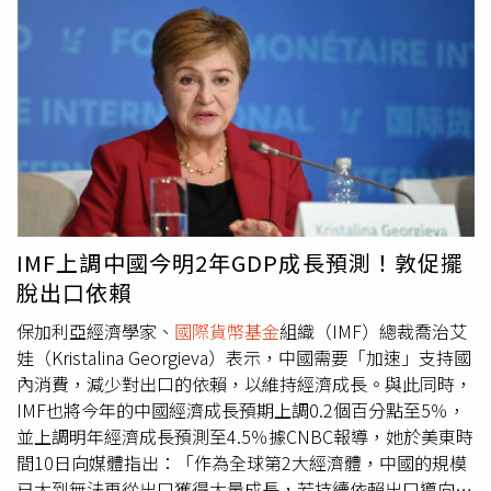
管理（Aberdeen Asset Management）預期，隨著通膨降
省級領導人與部長發表談話時，中國國家主席習近平曾呼籲
34,720美元（約109萬元）、汶萊3,3869美元（石油、天然
溫幅度可能高於目前預期，實質利率逐步上升，日圓將升
地方官員全面貫徹中央政府的政策戰略。不過，他同時警
氣）、馬來西亞1.3900美元、中國1,3810美元、泰國7940
值。安格里克亦預期日圓將走強，「市場預期中期內日圓應
告，政策制定不應採取「一刀切」的方式。這項訊息在明年
美元。第11名起則為蒙古、印尼、越南、菲律賓、柬埔寨、
會升值，屆時股市估值將略為回落。」他也警告，匯率正常
即將召開的黨代表大會前顯得格外迫切，因為該次大會將涉
寮國、東帝汶、緬甸、朝鮮。台灣人均GDP 在23年來首度
化可能「大幅削弱目前的股市水準。」然而，這並不意味日
及廣泛的政治變動，包括高層幹部的升遷與調整。其中1名
超越南韓，根據《新聞周刊》引用專家說法指出，歸功於
本股市的榮景毫無持續力。專家指出，近年來的結構性改
知情人士表示，中央政府今年也預期將加大力度應對通縮壓
「科技島」轉型策略，從過去仰賴傳產出口經濟體升級到高
革，特別是在公司治理、資本效率與股東回報方面，已提供
力，決策層普遍認同「通縮是經濟成長的癌症」。該名人士
技術、高價值門檻電子等產業。不過，也有一項隱憂值得關
持久的成長基礎。企業加大股票回購、解除交叉持股，並更
補充，中國今年預計將把消費者物價成長的預期設定在不高
注，即是GDP指標無法真實呈現人民的生活成本與通貨膨
積極提升股東權益報酬率（ROE），這一轉變亦受到東京證
於2%，與去年持平，但相較於2025年實際錄得的零通膨水
脹，當科技、金融等產業人均收入愈高，社會階層貧富差距
券交易所鼓勵。部分資產管理機構認為，只要市場預期得以
準，這將是1項明顯躍升。隨著中國人口在未來10年預期將
的拉大，對於廣大的服務業、製造業、傳產等上班族來說，
IMF上調中國今明2年GDP成長預測！敦促擺
實現，日本企業基本面仍大致具支撐力。瑞士聯合私人銀行
持續減少，1份官方出版物指出，若要實現相關發展目標，
生活壓力愈顯有感的話，而是需更加注意的地方。
脫出口依賴
（Union Bancaire Privée）投資組合經理祖海爾（Zuhair
平均每年經濟成長率需達到4.17%。中國共產黨中央委員會
Khan）表示，若強而穩定的政府能為市場帶來信心，這波
去年10月公布的下1個5年規劃提案文件，並未具體列出
保加利亞經濟學家、
國際貨幣基金
組織（IMF）總裁喬治艾
漲勢在一定程度上是「真實的」。但他警告，價格已反映尚
2026年至2030年間的年均GDP成長目標，而是強調應「將
娃（Kristalina Georgieva）表示，中國需要「加速」支持國
未落實的進展，「市場已提前反映某些尚未發生的事」，包
經濟成長維持在合理區間。」隨後在11月發布的1份研究指
內消費，減少對出口的依賴，以維持經濟成長。與此同時，
括資產出售、股票回購與利潤率提升的預期，這使市場幾乎
南中，黨內權威機構對該提案作出更為詳細的解讀，並揭露
IMF也將今年的中國經濟成長預期上調0.2個百分點至5％，
沒有失望空間，「若改善步伐放緩，仍存在下行風險。」
其內部計算結果：達成2035年人均GDP目標所需的最低年
並上調明年經濟成長預測至4.5％據CNBC報導，她於美東時
均成長率為4.17%，而2035年的人均GDP目標為2萬美元。
間10日向媒體指出：「作為全球第2大經濟體，中國的規模
根據
國際貨幣基金
組織（IMF）的估算，中國2025年的人均
已大到無法再從出口獲得大量成長，若持續依賴出口導向的