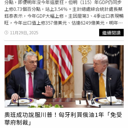
到的是能反映基本面、由市場決定的人民幣匯率。」IMF於
分點，即便明年沒今年這麼狂，但明（115）年GDP仍同步
10日發布聲明指出，中國相較貿易夥伴的低通膨「導致人民
上修0.73個百分點，站上3.54％。主計總處綜合統計處長蔡
幣實質匯率貶值，進一步推動強勁出口與上升中的經常帳順
鈺泰表示，今年GDP大幅上修，主因是第3、4季出口表現暢
差。」與此同時，IMF也上調中國明年經濟成長預測至
旺，今年出口值上修357億美元、估達6249億美元，明年出
4.5％，主要基於國內刺激政策及低於預期的關稅，較10月
口值上修623億美元、估達6644億美元；而普發1萬現金效
繼續閱讀
11月29日, 2025
預測上調0.3個百分點。IMF也將2025年的成長預期上調0.2
應也會在今年第4季及明年第1季開始發酵，對第4季GDP影
個百分點至5％。IMF預期，中國的通膨將從今年的0％升至
響1個百分點。主計總處同步修正近年經濟數據，112年成
明年的平均0.8％。中國稍早公布，11月消費者物價指數
長率由1.08％微幅調高至為1.12％，113年則由4.84％上修
（CPI）較去年同期上升0.7％，為近2年新高。IMF指出，
至5.27％。明年整體經濟成長率預估為3.54%，上修0.73個
北京要成功轉向以消費帶動成長的模式，需要「更緊迫且更
百分點。對於AI商機爆發，主計總處解釋，AI等新興科技應
具力度」的刺激措施。中國領導層在10月宣布，未來5年的
用快速普及，算力需求劇增，激勵大型雲端服務業者
發展目標將包含更大力度的刺激消費與提升科技自立。中國
（CSP）加速布建AI基礎設施，美國推遲半導體相關產品關
高層預計將於本週稍後召開年度「中央經濟工作會議」，討
稅，加上消費性電子需求回溫，推升我國電子零組件及資通
論明年的經濟計畫。上述談話出自IMF代表團在北京與上海
訊產品出口大幅擴增，但傳產貨品仍受約制。面對美國關稅
進行為期10天、屬年度第4條公約（Article IV
政策不確定性，IMF（
國際貨幣基金
）下修世界貿易量成長
Consultation）的中國經濟審查後。喬治艾娃與中國國務院
率至2.3％，主計總處認為，隨AI技術及相關應用發展之長
總理李強、副總理何立峰、中國人民銀行行長潘功勝、財政
期態勢益趨確立，加上各國政府積極推動主權AI，硬體需求
奧班成功說服川普！匈牙利買俄油1年「免受
部長藍佛安與商務部長王文濤會面。李強9日在北京會見喬
持續強勁，台灣除在地供應鏈，加上半導體高階製程產能開
華府制裁」
治艾娃及其他9家國際經濟機構負責人，並呼籲加強合作，
出，仍有優勢。但主計總處也示警，明年有AI進程，美國關