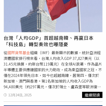
信言出必行，也不希望表現出優柔寡斷。」分析人士認為，
示：「目前情勢看起來略顯脆弱，因為估值是由全球股市熱
對外發布前，先透過內部簡報向相關官員揭露。報導補充，
這是1場政治資本與財政謹慎的豪賭，如果政策最終失敗，
潮所驅動。」日本在全球製造業與資本財領域的高度曝險，
中國已連續3年設定並實現「約5%」的年度GDP成長目標。
高市將無人可以甩鍋。
使其成為人工智慧建設浪潮的主要受益者。但安格里克指
2023年的成長率為5.2%，而過去2年則均為5%。1名參與
出，這種連動也使市場對全球科技熱情降溫或匯率變動格外
相關討論的知情人士指出，若將成長目標設定在4.5%至5%
敏感，而匯率其實在這波行情中發揮了相當關鍵的作用。近
的區間內，等同為經濟成長設下1道「底線」，這對於中國
月來，這種敏感性更加明顯。對人工智慧泡沫的憂慮已導致
實現長期發展目標而言至關重要，同時也能在充滿不確定性
市場波動，包括日本股市在內。上週，在人工智慧公司
的1年中，為北京保留政策彈性，包括美國關稅政策的走
台灣「人均GDP」首超越南韓、再贏日本
「Anthropic」推出新1代人工智慧工具、可處理許多軟體公
向，以及國內疲弱的房地產市場。這樣的調整，也與官方對
「科技島」轉型奏效也曝隱憂
司核心服務所涵蓋的複雜專業工作流程後，軟體類股出現拋
於實現2035年重要發展指標所需GDP成長率的預測相符，
售。安格里克補充，另1項使當前估值顯得脆弱的因素是日
其中包括在2035年前成為「中度發達國家」，也就是將
從
國際貨幣基金
組織（IMF）最新顯示的數據，統計亞洲經
圓。過去1年日圓大幅走弱，對日本股市通常有利，因為市
2020年的人均GDP水準翻倍。儘管中國去年憑藉強勁的出
濟體國家排行榜來看，台灣人均收入GDP 37,827美元（以
場中相當比例為依賴出口的製造商。他認為，日圓貶值可推
口引擎達成年度GDP成長目標，但經濟在年底明顯降溫，
31.45元換算，約新台幣119萬元）在全球AI浪潮、作為晶片
升企業盈餘並提高股價估值，但這種效果可能隨時間減弱，
GDP年增率自第1季的5.4%放緩至第4季的4.5%。1名消息
半導體主要供應鏈國家的大力助攻，成為東亞國家之冠，不
「日圓的交易水準與基本面相距甚遠，本質上是過度疲弱，
人士表示，根據其與1名負責促進消費的政府官員的對話，
僅在2024年領先日本，如今也超越南韓，居第四，僅次於
屬於不合理的貶值。」根據倫敦證券交易所集團（LSEG）
中國今年預計將更好地協調政策，以降低多重政策目標之間
新加坡、澳門與香港。第1名新加坡的人均收入GDP為
數據，過去6個月日圓兌美元已貶值約3.67%。日本方面已
的摩擦，「例如，一方面鼓勵消費支出，另一方面卻禁止幹
94,480美元（約297萬元，僅次於瑞士、盧森堡等歐洲復
暗示，若日圓持續下滑可能進行干預。日本財務大臣片山皋
部外出用餐，這怎麼說得通？」該名人士轉述該名官員的說
國），其他依序為澳門74,920美元（約236萬元，博弈、觀
繼續閱讀
12月24日, 2025
月甚至已就日圓「單邊貶值」問題向美國財政部長貝森特
法指出，該官員坦言，是否應該禁止或鼓勵幹部外出用餐，
光）、香港56,840美元（約179萬元，金融）、台灣37,827
（Scott Bessent）表達關切。位於英國蘇格蘭的安本資產
並不在他的職權範圍之內。在20日於北京的中共中央黨校向
美元、南韓35,960美元（約113萬元，汽車、造船）、日本