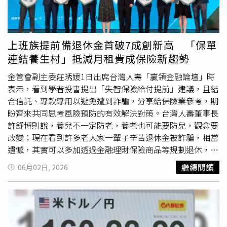
道（Gabriel Wildau）也分析：「除非經濟放緩持續超越衝
買家而言更具價格優勢。這進一步導致龐大的貿易逆差，引
突影響範圍，否則北京的政策制定者可能會避免推出新的重
發歐洲各國領導人的不滿。他們擔心本地製造業正面臨生存
大刺激措施。」魏爾道補充，由24名成員組成的最高政策會
危機。梅爾茨甚至以《廣場協議》作為處理此類問題的範
議「中共中央政治局」，預計將於7月底召開，這將是中國
例。1985年，美國及部分歐洲夥伴國曾與日本簽署《廣場
上班族提前備退休金首破7成創新高 「保單
政府「加大政策刺激力度的下一個機會。」
協議》，當時外界普遍擔憂日圓被嚴重低估。儘管《廣場協
連結養生村」抵減月租費成保險新趨勢
議》經常出現在美中貿易戰相關討論中，但在歐洲卻較少被
提及。梅爾茨是在歐盟27個成員國領袖討論對中關係後發表
金管會副主委莊琇媛1日出席台灣人壽「贏領金融論壇」時
上述談話。此次會議最終授權歐盟執委會制定新的戰略，以
表示，看到學者投書提出「失智保險給付提前」建議，且結
應對歐盟所認定的中國工業產能過剩問題。歐盟執委會主席
合信託、專款專用以避免遭到詐騙，分享給保險業參考，期
馮德萊恩（Ursula von der Leyen）在峰會後表示：「執委
盼齊來共同思考風險預防的有效解決對策。台灣人壽董事長
會將研究新的工具，例如供應鏈多元化工具。我很高興看到
許舒博則說，養兒不一定防老，養老也可能要防兒，觀念要
成員國明確支持以團結一致的方式作出歐洲層級的回應。」
改變；現在看到許多老人家一輩子辛苦退休金被詐騙，相當
馮德萊恩補充，這些工具將用來確保企業降低對那些掌握市
遺憾，其實可以多加透過金融理財保險商品等規劃退休，建
場主導地位國家的依賴程度，「總體而言，這些措施將支持
立健康養老防護網。台灣人壽許舒博董事長於贏領金融論壇
繼續閱讀
06月02日, 2026
企業更快地降低風險。多年來，企業界的行動一直過於緩
倡議安全保險商品助攻國人退休準備。（圖／台灣人壽提
慢，風險其實早已顯而易見，但反應速度並不夠快。」她還
供）中信金控子公司台灣人壽並與政大商學院共同發布
強調，去年中國對歐盟出口量增加了45％，「這種情況根本
2026「退休生態觀察指標」調查結果，該項調查連續舉辦
無法持續。」梅爾茨表示，這些新工具將於10月下一次歐盟
七年，今天由調查計畫主持人政大金融學系教授楊曉文說明
理事會峰會期間提出。此次會議前，歐盟領導人18日晚間曾
針對1200份調查結果；未退族「自備退休金」比例首次破7