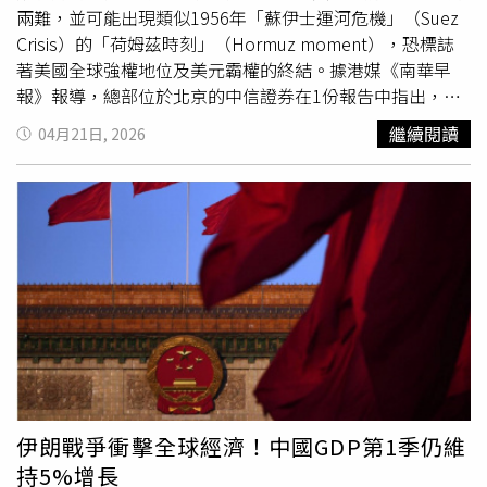
6個月，中國政府公債殖利率大致維持在1.7%至1.8%的狹
兩難，並可能出現類似1956年「蘇伊士運河危機」（Suez
幅區間內，相對穩定。這種融資架構與奧朗則布在2025年
Crisis）的「荷姆茲時刻」（Hormuz moment），恐標誌
初提出的模式一致。當時他表示，伊斯蘭馬巴德將仿效埃及
著美國全球強權地位及美元霸權的終結。據港媒《南華早
獲得「亞投行」信用增強支持的模式，以進入中國本地資本
報》報導，總部位於北京的中信證券在1份報告中指出，美
市場。他稱此舉對巴基斯坦實現融資來源多元化「至關重
國因荷姆茲海峽危機而陷入進退兩難的困境，恐預示著華盛
繼續閱讀
04月21日, 2026
要」。在巴基斯坦推動此項交易之前，哈薩克主權財富基金
頓（Washington）戰略後撤的加速，以及美國與其它強權
「薩姆魯克－卡澤納」（Samruk-Kazyna）於上月成為中亞
之間，日益趨向交易性的關係。中信證券分析師在18日撰文
首個發行熊貓債券的實體，以2.18%的低利率募集30億元人
指出，當前局勢類似1956年的「蘇伊士時刻」（Suez
民幣。此決定出現在全球投資人因美以伊戰爭等地緣政治衝
moment），當時英國失去了對「蘇伊士運河」（Suez
突，而尋求避險資產之際。印尼似乎也正考慮發行熊貓債
Canal）的控制權，導致大英帝國全球強權地位及英鎊霸權
券。根據該國國家通訊社《安塔拉通訊社》（Antara）報
徹底崩潰。他們指出，1個同樣具有重大歷史意義的「荷姆
導，印尼財政部長薩德瓦（Purbaya Yudhi Sadewa）表示，
茲時刻」，也可能成為美國霸權地位的關鍵轉捩點。報告續
雅加達（Jakarta）最快將於6月發行熊貓債券，作為分散融
稱，有鑑於川普政府在處理荷姆茲海峽危機時的成本效益考
資來源策略的一部分。中國信用評級機構「遠東資信評估有
量，「美國對華關係的交易性思維可能會更加明顯」，同時
限公司」（Fareast Credit Rating）資深分析師王倩表示：
強調「全球秩序可能已出現微妙但重大的轉變。」報告還指
「巴基斯坦、哈薩克與印尼相繼進入中國熊貓債券市場，反
出，這場戰爭將進一步削弱華盛頓與其盟友之間的關係，特
映出1項明確趨勢：該市場正加速發展成為成熟的國際人民
別是在波斯灣（Gulf）國家加速其戰略與產業多元化之際，
伊朗戰爭衝擊全球經濟！中國GDP第1季仍維
幣融資平台。」《彭博社》數據也顯示，熊貓債券今年第1
北京有望從中受益。經濟實力長期以來始終是中美廣泛競爭
持5%增長
季發行量達842億元人民幣，較去年同期增加1倍，創下歷