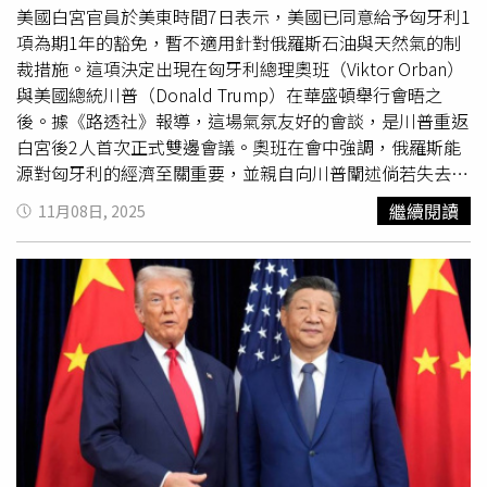
表示中國有能力實現今年的經濟目標。此次訪問由IMF中國
稅、通膨等5大不確定因素，仍須持續觀察。
美國白宮官員於美東時間7日表示，美國已同意給予匈牙利1
團隊長賈恩-錢德拉（Sonali Jain-Chandra）領軍，IMF第一
項為期1年的豁免，暫不適用針對俄羅斯石油與天然氣的制
副總裁卡茨（Dan Katz）亦加入部分行程並與中國高層官員
裁措施。這項決定出現在匈牙利總理奧班（Viktor Orban）
會晤。
與美國總統川普（Donald Trump）在華盛頓舉行會晤之
後。據《路透社》報導，這場氣氛友好的會談，是川普重返
白宮後2人首次正式雙邊會議。奧班在會中強調，俄羅斯能
源對匈牙利的經濟至關重要，並親自向川普闡述倘若失去俄
羅斯石油與天然氣供應，將對匈牙利人民及經濟造成嚴重衝
繼續閱讀
11月08日, 2025
擊。在上月宣布的對俄制裁中，美國將俄羅斯石油巨頭「盧
克石油公司」（Lukoil）與「俄羅斯石油公司」
（Rosneft）列入制裁名單，並警告若有國家持續自這些企
業購油，可能面臨次級制裁。然而，川普在聽取奧班的說明
後表現出罕見的同理態度。他表示：「我們正在審視這個問
題。對奧班來說，從其他地方取得石油與天然氣非常困難。
正如你們所知，匈牙利沒有出海口，沒有港口。」川普指
出，許多歐洲國家多年來一直購買俄羅斯能源，他曾質疑：
「這到底是怎麼回事？」但他也承認匈牙利的能源處境確實
與其他歐洲國家不同。根據白宮官員的說法，除了豁免制裁
外，匈牙利同時承諾自美國進口價值約6億美元的液化天然