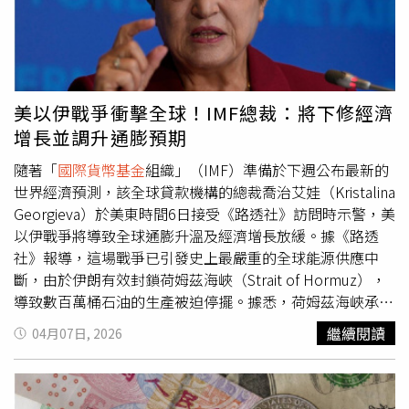
指出，黃金現在不僅是抗通膨工具，更是防範美國財政失控
與信用風險的避免工具。
美以伊戰爭衝擊全球！IMF總裁：將下修經濟
增長並調升通膨預期
隨著「
國際貨幣基金
組織」（IMF）準備於下週公布最新的
世界經濟預測，該全球貸款機構的總裁喬治艾娃（Kristalina
Georgieva）於美東時間6日接受《路透社》訪問時示警，美
以伊戰爭將導致全球通膨升溫及經濟增長放緩。據《路透
社》報導，這場戰爭已引發史上最嚴重的全球能源供應中
斷，由於伊朗有效封鎖荷姆茲海峽（Strait of Hormuz），
導致數百萬桶石油的生產被迫停擺。據悉，荷姆茲海峽承載
全球約20％的石油與天然氣運輸。喬治艾娃指出，即使戰爭
繼續閱讀
04月07日, 2026
能迅速結束，IMF仍將在4月13日至18日於華盛頓
（Washington）舉行的IMF與「世界銀行」（WB）春季會
議期間，下修經濟成長預測，並同時上調通膨預期。IMF預