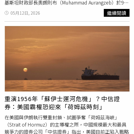
持謹慎。
配多元保險商品、健康樂活規劃師的關鍵後援，讓保單不僅
抑制過度波動比其他考量更重要。」即使日本失去自由浮動
基斯坦財政部長奧朗則布（Muhammad Aurangzeb）於9日
是財務保障，更延伸至健康、照護，提供退休生活的安心依
貨幣的分類資格，「我認為他們根本不會在意」。28日，日
證實，伊斯蘭馬巴德（Islamabad）正準備透過此次發行進
繼續閱讀
05月12日, 2026
靠。台灣人壽連續七年舉辦贏領金融論壇，今年出席近300
圓兌美元跌至159.65日圓，創下自4月30日以來的最低水
入中國資本市場。這將是巴基斯坦自2025年12月以來持續
人關注退休準備，顯示民眾相當關切此議題。（圖／台灣人
準；市場普遍懷疑，日本正是在當天進行了近2年來首次的
推動總規模10億美元融資計畫中的第一階段。根據《彭博
壽提供）「贏領金融論壇」卡司雲集，包括金管會副主委莊
匯市干預。日本財務大臣片山皋月29日再次拒絕評論其部門
社》報導，這批為期3年的債券將聚焦永續發展，並由「亞
琇媛、保險局副局長蔡火炎、前美國白宮暨
國際貨幣基金
組
是否曾進行干預，並重申官員已準備好採取「果斷行動」。
洲基礎設施投資銀行」（Asian Infrastructure Investment
織（IMF）顧問、現任美國聯準銀行顧問勞倫斯．克里寇夫
報導補充，持續3個月的伊朗戰爭及荷姆茲海峽（Strait of
Bank，亞投行）與「亞洲開發銀行」（Asian Development
（Laurence Kotlikoff）教授；以及保險事業發展中心董事
Hormuz）危機已重創日圓匯率，能源價格的飆升嚴重衝擊
Bank，亞銀）提供擔保，涵蓋95%的債務發行額度。此次
長黃泓智、政治大學校長李蔡彥、台灣人壽策略長葉栢宏、
了極度依賴石油進口的日本經濟。在日本央行謹慎升息以及
交易計畫推出之際，正值巴基斯坦在多年金融動盪後加速重
中國信託銀行副總經理尹志龍，以及主持人唐從聖等，跨界
市場預期首相高市早苗將擴大財政刺激措施的背景下，日圓
返國際資本市場。近年來，巴基斯坦持續面臨債務困境，該
暢談《銀經濟、韌未來》。勞倫斯．克里寇夫提到，退休是
本已疲軟的跌勢進一步加劇。以往的日本政府在決定是否介
國在2023年瀕臨違約邊緣後，曾於2024年接受
國際貨幣基
有成本，早點退休就要多存一點錢，可以選擇公債之外，投
入匯市時，往往更關注匯率變動的速度，而本屆政府似乎更
金
組織（International Monetary Fund，IMF）70億美元紓
入股市、增值型投資以及我國推行的TISA皆是協助民眾創造
注重捍衛1美元兌160日圓的匯率水準。一些市場參與者不
困方案。奧朗則布表示，巴基斯坦已於4月透過發行歐洲債
更多投資機會，但重點是要先確保退休風險，計算退休金需
但沒有懼怕政府的干預，反而已開始為此做好準備。1家日
券（Eurobonds）成功募得7.5億美元。儘管名稱為「歐洲
重演1956年「蘇伊士運河危機」？中信證
求，評估自身可以承擔風險來決定投資方式，建議我國家庭
本國內銀行的交易員也表示，美元買單集中在1美元兌155
債券」，此類國際債務通常仍以美元計價。這也是伊斯蘭馬
券：美國霸權恐迎來「荷姆茲時刻」
強制TISA，退休金制度可以更接近丹麥、新加坡以及挪威
至157日圓區間，這反映了進口商對美元的實際需求以及投
巴德4年來首次進行國際債券發行。熊貓債券將為巴基斯坦
式。
機性部位。市場預期，下次干預將在1美元兌162日圓的關
的融資計畫增加人民幣計價來源，使該國能受惠於中國較低
在美國與伊朗執行雙重封鎖、試圖爭奪「荷姆茲海峽」
口前進行。他認為，「政府會不惜一切代價捍衛這一水
的利率環境，相較於美元借貸成本更具優勢。由於地緣政治
（Strait of Hormuz）的主導權之際，中國規模最大和最具
平。」
不確定性升高，全球投資人近來也持續轉向中國資產。過去
競爭力的證券公司「中信證券」指出，美國目前正陷入戰略