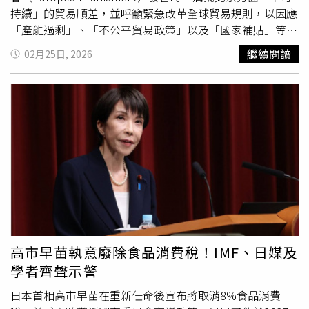
IMF、IEA與WB的負責人上週表示，將建立協調機制，以評
及北亞區首席經濟學家丁爽指出，SWIFT並非衡量跨境支付
持續」的貿易順差，並呼籲緊急改革全球貿易規則，以因應
估戰爭對能源與經濟的影響。喬治艾娃也指出，IMF正與
的唯一標準，因為人民幣交易亦可透過CIPS及銀行內部系統
「產能過剩」、「不公平貿易政策」以及「國家補貼」等問
「聯合國世界糧食計畫署」（WFP）和「聯合國糧食及農業
完成。他補充，隨著中國優先發展自身的跨境支付基礎設
題。同時，他也證實歐盟執委會正「密切監控中國插電式混
繼續閱讀
02月25日, 2026
組織」（FAO）合作，關注糧食安全問題。針對WFP曾在3
施，以人民幣計價的交易規模，可能越來越難被傳統統計方
合動力車對歐盟出口的增加情況。」這位來自斯洛伐克的歐
月中旬表示，若戰爭持續至6月，數百萬人將面臨嚴重飢
法全面追蹤。在上個月的國家級大型國際論壇「中國發展高
盟執委會貿易和經濟安全及機構關係和透明度專員表示，
餓，喬治艾娃解釋，目前尚未出現糧食危機，但若肥料供應
層論壇」（China Development Forum）上，潘功勝也表
「去年我們對中國的貿易逆差達到3,600億歐元……很明
受阻，危機可能發生。
示，北京將穩步推動金融領域「高水準對外開放」，並深化
顯，從中長期來看，這種情況是不可持續的，」他還援引
國
支付系統的跨境互聯互通。
國際貨幣基金
組織
際貨幣基金
組織（IMF）的研究聲稱，中國國內生產總值
（International Monetary Fund，IMF）前副總裁、前中國
（GDP）的4%用於「各類型國家補貼」。謝夫喬維奇指
人民銀行副行長朱民亦呼籲擴展CIPS，使中國的支付網路更
出：「我們目前已經啟動超過200起貿易防衛調查案件。但
便宜、更快速、更高效，作為推進人民幣國際化的重要一
在我們經濟安全討論框架下……我們必須思考如何加快整個
環。在中美雙邊關係緊張，以及全球開始擔憂「美元武器
程序。」他補充，一般貿易調查平均需時「超過1年」，且
化」（weaponisation of the US dollar）的背景下，北京正
往往必須依賴企業提出正式申訴。這樣的程序「耗時過長，
加大力度發展替代性的跨境支付系統，以降低對美元主導系
往往錯失真正需要行動的時機。」據悉，他是在歐洲議會貿
統的依賴。中國近期對CIPS業務規則進行了8年來首次重大
易委員會（European Parliament Trade Committee）前發
高市早苗執意廢除食品消費稅！IMF、日媒及
更新。該系統過去主要聚焦於人民幣計價支付，但分析人士
表上述言論。此番發言正值布魯塞爾（Brussels，歐盟實質
學者齊聲示警
指出，北京目前似乎有意將其打造成支援多幣種結算，以及
首都）內部進行深層反思之際，歐盟正面臨1場關於自身如
其他外幣支付管道的全球性平台。另據中國人民銀行的數據
何在全球經濟分工中定位的根本性辯論。去年底，歐盟推出
日本首相高市早苗在重新任命後宣布將取消8%食品消費