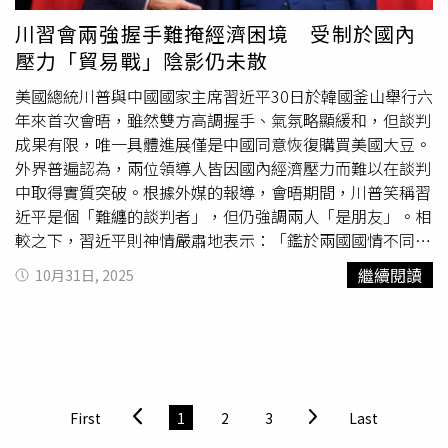
氣（LNG），作為能源多元化的一部分。自2022年烏克蘭
川習會兩強握手難掩經濟困境 受制於國內
戰爭爆發以來，匈牙利始終維持對俄能源依賴，這一立場屢
壓力「貿易戰」陰影仍未散
遭歐盟（EU）與北約（NATO）盟國批評。根據
國際貨幣基
金
（IMF）2024年數據，匈牙利74%的天然氣與86%的原油
美國總統川普與中國國家主席習近平30日於韓國釜山舉行六
來自俄羅斯。IMF警告，若歐盟全面中斷俄氣進口，匈牙利
年來首次會晤，雖然雙方高調握手、氣氛略顯緩和，但談判
的國內生產總值（GDP）可能縮減超過4%。奧班政府也明
成果有限，唯一具體進展僅是中國同意恢復購買美國大豆。
確反對歐盟執委會（European Commission）提出的計
外界普遍認為，兩位領導人皆因國內經濟壓力而難以在談判
畫，即在2027年底前全面淘汰俄羅斯天然氣與液化天然氣
中取得實質突破。根據外媒的報導，會晤期間，川普笑稱習
進口，這使布達佩斯（Budapest）與布魯塞爾
近平是個「難纏的談判者」，但仍強調兩人「是朋友」。相
（Brussels）的關係日益緊張。評級機構標準普爾（S&P）
較之下，習近平則神情嚴肅地表示：「鑑於兩國國情不同，
指出，匈牙利是歐洲能源密集度最高的經濟體之一，且其國
不可能總是意見一致。作為世界兩大經濟體，出現摩擦是正
繼續閱讀
10月31日, 2025
內煉油設施主要設計用以處理俄羅斯烏拉爾石油（Urals
常的。」經過數月緊張關係後的這場100分鐘會談，未能緩
crude）。雖然來自亞塞拜然與卡達的天然氣可能部分取代
解美中之間的深層矛盾。分析人士指出，兩國領導人目前都
俄羅斯供應，但該機構警告匈牙利的財政與外部帳戶仍然高
面臨經濟放緩的內憂外患。中國正苦於通縮壓力、產能過剩
度易受能源衝擊影響。美匈2國領袖還在會談中觸及俄烏戰
與出口需求下降，國內信心持續疲軟；而美國則受高通膨、
爭議題。川普表示，俄羅斯目前「只是還不想停止戰鬥」，
龐大財政赤字與就業市場放緩所困。顧問公司SinoVise中國
但他相信「最終他們會停手」。他還問奧班是否認為烏克蘭
分析師Carolin Kautz指出：「他們面臨的國內問題，比國際
First
1
2
3
Last
能贏得這場戰爭，奧班回應：「奇蹟總是可能發生的。」除
問題更讓人頭疼。這次會晤之後，我們基本上又回到了原