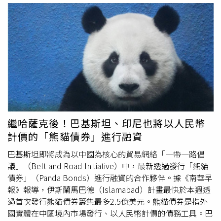
貿易組織（WTO）的規範框架內行事，儘管在歐盟執委會
業思維轉變，未來沒有那麼多年輕人可以讓保險員招攬成為
的匯市干預需要出售外匯儲備。截至4月底，日本持有約1兆
看來，其他主要強權似乎並未完全遵守這些規則。各國領袖
新保戶，反而是要多照顧年長保戶，從保險規劃擴及到養老
美元的海外資產。高盛（Goldman Sachs）經濟學家田中百
也明確表示，這些新工具的運作速度必須遠快於歐盟現有的
服務。蔡火炎表示，保險業提供保障型、年金型、長照型、
合子表示，即使將近期估計已投入的干預金額計算在內，日
貿易防禦機制。根據1名歐盟外交官透露，歐盟執委會同時
小額終老險、醫療險等讓民眾將生活風險轉嫁且提早做退休
本目前仍擁有足夠資金，可進行「約30輪」的干預行動。然
被要求建立比利時首相德韋弗（Bart de Wever）所稱的
準備；同時也需有創新作法，保單活化，像是民眾覺得長照
而，耗盡所有外匯儲備對日本來說並不可行，尤其是在此舉
「團結機制」，以確保個別成員國不會單獨成為中國報復措
險保費高，保險局鼓勵業者可以推出沒有死亡給付的長照
可能對美國國債價值造成負面影響的情況下，而日本此時又
施的目標。另1名消息人士則表示，這項機制可能包括動用
險，保險業務員角色也跟著轉換，從商品銷售到生活支持，
極需獲得美國的支持。美國財政部今年1月曾進行所謂的
歐盟資金，協助受到中國報復措施衝擊的企業，「核心概念
被動服務到主動守護，舉例說，可與醫療端合作提前讓保戶
「匯率檢查」（rate checks），協助推動美元兌日圓匯率
是利益與代價都應共同承擔，也就是某種形式的團結機制。
做相關失智檢測，提供民眾多元選擇。台股去年漲了四成，
下滑。保險公司「日本生命保險相互會社」旗下的核心智庫
由於歐洲大陸經濟結構不同，有些成員國受到的衝擊勢必比
今年漲了五成，不到一年翻倍，台灣人壽策略長葉栢宏認為
「日本生命基礎研究所」資深經濟學家上野剛志表示：若要
繼哈薩克後！巴基斯坦、印尼也將以人民幣
其他國家更大。」這些新工具最快可能在9月的年度歐盟國
潛在推動通膨，加上長壽社會醫療保健支出接近15％，相當
維持任何匯市干預措施的效果，美方的支持不可或缺。如果
計價的「熊貓債券」進行融資
情咨文演說（State of the EU Address）中正式公布。過去
高，科技發展致醫療費上漲，掛號費也要漲價等；保險即是
華盛頓方面對這類行動表達反對，「可能會招致投機性賣出
幾年的演說中，馮德萊恩曾利用這個場合宣布對中國電動車
對抗通膨一項很好商品，住院日額保障、防癌險重大疾病險
日圓的行為。」另1項可能限制干預行動的因素，是
國際貨
巴基斯坦即將成為以中國為核心的貿易網絡「一帶一路倡
補貼展開調查，以及禁止使用強迫勞動製造產品進入歐盟市
對抗醫療產生風險；意外險保險費低，是基本的保障配備
幣基金
組織（IMF）的相關標準。根據該標準，若一個國家
議」（Belt and Road Initiative）中，最新透過發行「熊貓
場等重大政策。值得注意的是，西班牙首相桑切斯（Pedro
等。葉栢宏並進一步提到「保單連結養生村，抵減月租費或
過於頻繁地介入匯市，可能面臨失去「自由浮動匯率」地位
債券」（Panda Bonds）進行融資的合作夥伴。據《南華早
Sanchez）成為了公開與私下場合中，最反對歐盟強硬對中
保證金」保險新服務趨勢，台灣人壽子公司中信樂活將打造
的風險。不過，日本首席外匯事務官三村淳曾表示，IMF的
報》報導，伊斯蘭馬巴德（Islamabad）計畫最快於本週透
政策的人士。在18日進入峰會前，桑切斯將北京形容為「潛
全臺首創「校園式養生村」，預計2027年第一季開業，結
規定並不會限制政府進行干預的次數。總部位於日本東京都
過首次發行熊貓債券籌集最多2.5億美元。熊貓債券是指外
在盟友」。而在閉門會議中，他也呼籲歐盟對下一步行動保
合居住、學習、社交跟生活支持功能的新形態退休場域，搭
的青空銀行首席市場策略師諸我晃表示：「目前的思維是，
國實體在中國境內市場發行、以人民幣計價的債務工具。巴