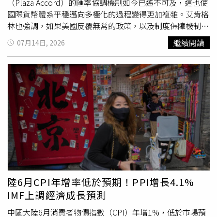
（Plaza Accord）的匯率協調機制如今已遙不可及，這也使
國際貨幣體系平穩邁向多極化的過程變得更加複雜。艾肯格
林也強調，如果美國反覆無常的政策，以及制度保障機制持
續削弱的情況再持續10年，市場對美元失去信心，並爆發突
繼續閱讀
07月14日, 2026
發性危機的機率將超過50%。據《南華早報》報導，艾肯格
林於1996年出版的著作《資本全球化：一部國際貨幣體系
史》至今仍被視為國際貨幣體系歷史研究中最具權威性的著
作。他10日在1場北京學術組織「政府與市場經濟學國際學
會」（SAGE），及清華大學「中國經濟實踐與思想研究
院」（ACCEPT）共同舉辦的線上演講中表示：「我不認為
像1985年《廣場協議》那樣的安排……能夠在21世紀重
現。」據悉，《廣場協議》在歷史上被廣泛視為國際貨幣協
調的重要里程碑，當年主要經濟體透過協調一致的匯率行
動，共同促使美元貶值。目前任教於美國加州大學柏克萊分
校（University of California, Berkeley）經濟學與政治學教
授的艾肯格林表示，他支持建立1個更加多極化的國際貨幣
陸6月CPI年增率低於預期！PPI增長4.1%
體系，使其「更符合」當今全球經濟已呈現多極化的本質。
IMF上調經濟成長預測
不過，他認為，這樣的轉型將比過去更難以協調。艾肯格林
解釋，各國中央銀行對於何謂適當政策抱持「截然不同的看
中國大陸6月消費者物價指數（CPI）年增1%，低於市場預