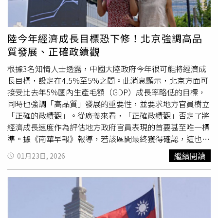
的民意授權，足以推進這項政策。然而，在執政的自由民主
出，目前市場漲勢難以單純以經濟強度加以合理化：「這並
黨內部，仍有人質疑減稅後的後續問題，尤其取消稅收不會
非真正由基本面所驅動。如果你觀察匯率如何變動、經濟表
遇到什麼民意阻力，但如果日後需要重新徵收，那將是1場
現如何……其實並沒有特別強勁的因素，足以支撐日股這波
陸今年經濟成長目標恐下修！北京強調高品
完全不同的政治挑戰。村上弘美指出：「黨內對高市提出質
漲勢。」日本政府於去年11月公布的數據顯示，日本經濟在
質發展、正確政績觀
疑的人都知道，如果出問題，責任會落在她頭上。這只是對
截至同年9月的3個月期間按季萎縮0.4%，為6個季度以來首
家庭的短期支援……我們也不清楚這將如何影響債券市場和
度出現負成長；按年率計算則萎縮1.8%。與此同時，根據
根據3名知情人士透露，中國大陸政府今年很可能將經濟成
日圓匯率。考慮到對國債的影響，目前並不清楚這是否真的
國際貨幣基金
（International Monetary Fund）數據，日本
長目標，設定在4.5%至5%之間。此消息顯示，北京方面可
能減輕民眾負擔。」東京明治大學政治學教授伊藤剛預計，
是全球負債最重的國家，2025年債務占國內生產毛額
接受比去年5%國內生產毛額（GDP）成長率略低的目標，
提議中的2年期減稅可能在2027年初生效，並恰好在參議院
（GDP）比率接近230%。而高市增加財政支出的政策路線
同時也強調「高品質」發展的重要性，並要求地方官員樹立
選舉前到期（參議院選舉必須於2028年底前舉行），「政
可能進一步推高債務，例如日本政府於去年11月批准1項超
「正確的政績觀」。從廣義來看，「正確政績觀」否定了將
府最擔心的是，到時國家財政可能會更糟，而這涉及債務增
過1,350億美元的財政刺激方案，便意味著需增加借款。
經濟成長速度作為評估地方政府官員表現的首要甚至唯一標
加、國防支出，以及對華盛頓的投資承諾。」伊藤擔憂，屆
Port Shelter的哈里斯表示，當前主導市場的是情緒、流動
準。據《南華早報》報導，若該區間最終獲得確認，這也將
時當需要恢復稅收，重新回到8%稅率可能已不足以滿足財
性與敘事力量，「我們在其他市場也看過類似情況。」他補
進一步顯示中國政策重心正轉向經濟再平衡與穩定，這2者
繼續閱讀
01月23日, 2026
政需求。目前，高市對越來越多的質疑聲浪充耳不聞，這種
充，日本並非特例，在全球對股票與人工智慧（AI）相關投
在新一輪「5年規劃」的第1年中向來備受重視，而這在
立場本身也帶來長期風險。分析人士指出，1位首相公開以
資的熱情帶動下，許多市場都創下紀錄。美國3大信用評等
2027年末召開的中國共產黨下一次全國代表大會前，更具
單一承諾作為競選焦點，若結果不如預期，她將幾乎無法靈
機構之一的「穆迪公司」（Moody’s）資深經濟學家安格
有特殊政治意義。今年的GDP成長目標預計將在3月初舉行
活調整政策。村上弘美評論：「她看起來非常固執，即使顧
里克（Stefan Angrick）也指出，人工智慧熱潮推升全球股
的全國人民代表大會年度會議上正式公布。該目標同時也是
問建議她不要這麼做，她仍堅持推進政策。顯然，她非常相
市，日本股市亦明顯受益。他在接受《CNBC》訪問時表
地方政府制定自身經濟計畫的重要依據，並且往往會在正式