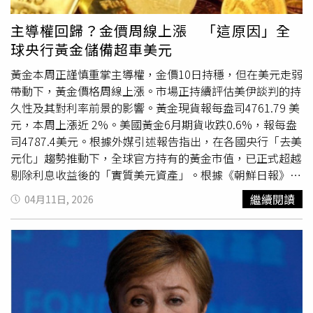
易不確定性的影響。中國第1季度固定資產投資整體同比增
長1.7%，高於萬得資訊預測的1.33%，也略高於前2個月的
主導權回歸？金價周線上漲 「這原因」全
1.8%增速。房地產投資去年對經濟構成重大拖累，今年前3
球央行黃金儲備超車美元
個月同比下降11.2%，較1至2月的11.1%跌幅略為惡化。中
國民間投資在第1季度則下降2.2%，此前1至2月下降
黃金本周正謹慎重掌主導權，金價10日持穩，但在美元走弱
2.6%。工業產出在上月同比增長5.7%，低於1至2月的
帶動下，黃金價格周線上漲。市場正持續評估美伊談判的持
6.3%。3月全國城鎮調查失業率為5.4%，高於2月的5.3%。
久性及其對利率前景的影響。黃金現貨報每盎司4761.79 美
按季環比計算，中國經濟在今年前3個月增長1.3%。報導補
元，本周上漲近 2%。美國黃金6月期貨收跌0.6%，報每盎
充，美以聯軍在2月28日談判期間偷襲伊朗，導致全球能源
司4787.4美元。根據外媒引述報告指出，在各國央行「去美
與大宗商品價格飆升，即使7日開始出現為期2週的臨時停火
元化」趨勢推動下，全球官方持有的黃金市值，已正式超越
也無濟於事。全球能源最關鍵海上咽喉要道之一「荷姆茲海
剔除利息收益後的「實質美元資產」。根據《朝鮮日報》引
峽」（Strait of Hormuz）的交通目前也幾乎停滯。雖然中
述彭博宏觀策略師Simon White指出，
國際貨幣基金
繼續閱讀
04月11日, 2026
國今年前2個月的強勁出口表現，在一定程度上抵銷了第1季
（IMF）公布全球央行持有總規模達7.5兆美元的資產中，包
度的外部壓力，但上月出口增長已明顯放緩。
國際貨幣基金
含了數十年來美債所產生的利息，屬於「估值膨脹」；反觀
組織（IMF）14日將中國2026年經濟增長預測從1月的4.5%
黃金本身不生息，兩者直接對比並不公平。剔除利息後反映
下調至4.4%，理由是國內活動疲弱以及伊朗戰爭的外溢效
央行「主動購買」的美元資產規模僅約4兆美元。隨金價近
應。IMF亦補充，大宗商品成本上升與通膨預期，將對世界
年大幅攀升，全球央行持有的3萬6520噸黃金，總市值已衝
各國產生衝擊，因此該金融機構也下調全球GDP的增長預
上5.5兆至5.6兆美元。另外，美國政府債務持續攀升，赤字
測，以及美國與歐元區等主要經濟體的展望。
規模擴大，市場擔心美元購買力將長期縮水。Simon White