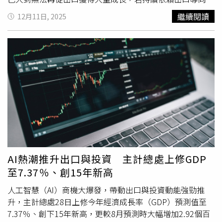
GDP約為13,800美元。
成長，不僅存在風險，也可能進一步加劇全球貿易緊張。」
繼續閱讀
12月11日, 2025
她強調，中國必須加快推動已延續數十年的轉型，從出口導
向轉向內需驅動，這不僅「對中國有利，也對全球經濟有
利」，並指出此舉能避免其他國家採取措施「壓抑中國出
口」。她的表態正值中美貿易緊張升溫之際，而歐洲及墨西
哥等國對中國輸出的汽車與其他商品規模亦愈發警惕。中國
截至11月的年度貿易順差已創下逾1兆美元的新高。儘管如
此，中國的消費力道自疫情後依然疲弱，部分原因來自持續
低迷的房地產市場打擊家庭信心。喬治艾娃表示，IMF估算
中國未來3年需投入約占GDP 5％的資金來「果斷」解決房
地產問題，而這可透過更嚴謹的財政與產業政策管理來達
成。她補充，決策者應更積極推動已預售住宅的完工，也應
更果斷地讓「沒有生存能力」的中國房企退出市場，「我們
AI熱潮推升出口與投資 主計總處上修GDP
稱它們為殭屍企業。嗯，讓殭屍離場吧。」喬治艾娃指出，
至7.37％、創15年新高
IMF分析顯示，提高社會支出特別是農村地區，可以在中期
內將中國消費提升至相當於GDP 3％。她同時提到，中國仍
人工智慧（AI）商機大爆發，帶動出口與投資動能強勁推
需制定具體政策措施，但也必須讓市場力量扮演更重要角
升，主計總處28日上修今年經濟成長率（GDP）預測值至
色，尤其是科技發展與人民幣（RMB）方面，「我們希望看
7.37％、創下15年新高，更較8月預測時大幅增加2.92個百