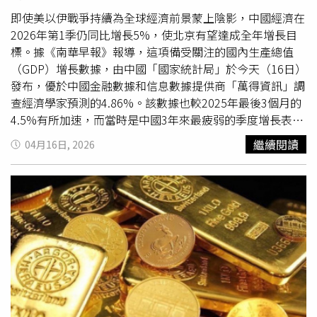
的重要領域，許多學者預測，中國可能在10年內超越美國，
史新高。王倩指出，這股趨勢來自多項因素，包括全球貨幣
成為全球最大經濟體。隨著美以聯軍對伊朗發起的戰爭進入
即使美以伊戰爭持續為全球經濟前景蒙上陰影，中國經濟在
政策分歧背景下，人民幣融資相較歐元與美元債券具備成本
第8週，全球能源運輸要道荷姆茲海峽的持續封鎖，正加劇
2026年第1季仍同比增長5%，使北京有望達成全年增長目
優勢；人民幣作為融資貨幣的用途，已超越貿易結算；在地
船舶與全球供應鏈面臨的混亂與不確定性，而美伊脆弱的臨
標。據《南華早報》報導，這項備受關注的國內生產總值
緣政治不確定性升高之際，市場對中國資產避險價值的需求
時停火協議也即將在22日到期。雖然伊朗17日曾宣布允許
（GDP）增長數據，由中國「國家統計局」於今天（16日）
也與日俱增。王倩補充：「主權熊貓債券在某種程度上可被
非軍用船隻通過該海峽，但在隔天又重新封鎖航運，並指控
發布，優於中國金融數據和信息數據提供商「萬得資訊」調
視為2國經濟與金融合作深度的晴雨表。在當前地緣政治環
美國從事「海盜行為。」伊朗半官方的《塔斯尼姆通訊社》
查經濟學家預測的4.86%。該數據也較2025年最後3個月的
境下，這類本幣融資安排也往往反映出更高程度的互信。」
（Tasnim News Agency）援引美國對伊朗港口的海軍封
4.5%有所加速，而當時是中國3年來最疲弱的季度增長表
另根據《南華早報》的統計數據，包括匈牙利、波蘭、埃
鎖，以及「談判中的過度要求」，作為拒絕進一步談判的理
現。國家統計局副局長毛盛勇表示，第1季度經濟開局穩
繼續閱讀
04月16日, 2026
及、哈薩克、菲律賓與阿拉伯聯合大公國等位於「一帶一路
由。目前包括「
國際貨幣基金
組織」（IMF）與「世界銀
健，主要宏觀經濟指標改善，新動能持續積累，「然而，我
倡議」貿易路線上的國家，自2017年以來已透過主權熊貓
行」（WB）等主要國際組織，都已因荷姆茲海峽危機而下
們也應該意識到，外部環境正變得更加複雜與動盪，供給
債券發行，合計募集265億元人民幣。
調了全球經濟增長預測。在此期間，中國經濟展現出一定程
強、需求弱之間的不平衡仍然嚴重，經濟增長基礎尚未鞏
度的韌性，第1季度錄得5%的整體增長，部分得益於其能源
固。」國家統計局的數據顯示，3月零售銷售同比增長
多元化的努力。
1.7%，優於萬得資訊預測的1.6%。由於春節假期的影響，
今年前2個月的數據通常會合併統計，而3月份零售銷售額較
去年同期成長2.8%。北京已將今年全年經濟增長目標設定
為4.5%至5%，較近年「約5%」的單一目標有所調整。作
為全球第2大經濟體，中國仍面臨國內需求疲弱與房地產市
場持續下行的壓力，同時外部環境也受到地緣政治緊張與貿