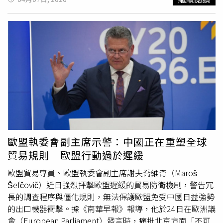
更加顯著。喬治艾娃補充，缺乏能源儲備的貧窮與脆弱國家
國「經濟學人智庫」（Economist Intelligence Unit）資深
將受到最嚴重打擊。許多國家幾乎沒有財政空間來協助民眾
經濟學家徐天辰表示，隨著替代性支付系統逐漸崛起，
應對因伊朗戰爭導致的價格上漲，這也進一步提高社會動盪
SWIFT將不再能準確反映實際的國際支付情況。他進一步指
的風險。她表示，部分國家已向IMF尋求資金援助，但未具
出，由於SWIFT無法追蹤未使用其訊息傳輸基礎設施的交
體說明哪些國家。據悉，IMF目前有85%的會員國為能源進
易，因此透過中國的「人民幣跨境支付系統」（Cross-
口國，而IMF可透過擴大既有貸款計畫來滿足需求。喬治艾
Border Interbank Payment System，CIPS）以及其他雙邊
娃同時強調，廣泛的能源補貼並非解方，並呼籲政策制定者
結算安排進行的支付，大多不在SWIFT的監測範圍內，所以
避免採取可能進一步加劇通膨壓力的政府支出措施。戰爭的
「人民幣在SWIFT統計中的占比上升或下降，或許已不再重
影響呈現不對稱性，對能源進口國衝擊最為嚴重，但即使是
要。」報導補充，在去年大陸金融領域最高層次年度盛會
能源出口國，例如卡達，也因伊朗對其生產設施的攻擊而受
「陸家嘴論壇」（Lujiazui Forum）上，中國央行「中國人
到影響。喬治艾娃指出，卡達預計需要3至5年時間，才能恢
民銀行」行長潘功勝指出，人民幣已經成為全球第3大支付
復17%的天然氣產量。總部設於法國巴黎的政府間國際組織
貨幣。相較之下，SWIFT每月公布的數據則顯示，人民幣在
歐盟執委會副主席示警：中國正在重塑全球
「國際能源署」（IEA）則表示，戰爭已導致72座能源設施
2025年全球支付占比中的排名僅介於第4至第6名之間。
貿易規則 歐盟行動過於遲緩
受損，其中1/3遭受重大破壞。她表示：「即使戰爭今天結
2025年2月的最新數據則指出，人民幣在全球支付金額中的
束，對全球其他地區仍將留下持續的負面影響。」在糧食安
占比為2.74%，排名第6。據悉，1種貨幣的國際地位通常透
歐盟貿易專員、歐盟執委會副主席謝夫喬維奇（Maroš
全方面，2月28日美國與以色列在談判期間偷襲伊朗後，伊
過多項指標衡量，包括全球支付占比、官方外匯儲備中的使
Šefčovič）近日強烈抨擊歐盟遲緩的貿易防衛機制，警告冗
朗實質封鎖了荷姆茲海峽，導致原油與液化天然氣價格大幅
用情況、國際債務市場中的角色、外匯交易量占比，以及在
長的調查程序與僵化規則，無法保護歐盟免受中國日益強勢
上升。國際布蘭特原油（Brent crude）基準價格於6日收於
大宗商品定價與結算中的地位。對此，總部位於英國倫敦的
的出口機器衝擊。據《南華早報》報導，他於24日在歐洲議
接近110美元，中東現貨價格則顯著高於該水平。對此，
跨國銀行集團「渣打銀行」（Standard Chartered）大中華
會（European Parliament）發言時，痛批北京方面「不可