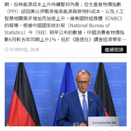
法」，而且其法定職責主要是追求物價穩定、充分就業等國
期，反映能源成本上升持續壓抑內需；但生產者物價指數
內政策目標，因此幾乎沒有空間推動大規模、類似《廣場協
（PPI）卻因美以伊戰爭推高能源與原物料成本，以及人工
議》式的國際政策協調。他也認為，愈來愈多因素正在侵蝕
智慧相關需求增加而加速上升。據美國財經媒體《CNBC》
市場對美元主導國際貨幣體系的信心，包括美國財政債務持
的報導，根據中國國家統計局（National Bureau of
續攀升、聯準會（Fed）的政策獨立性受到威脅、金融監管
Statistics）今（9日）稍早公布的數據，中國消費者物價指
鬆綁、關稅政策，以及美國與地緣政治盟友的關係遭到削弱
數6月較去年同期上升1%，低於《路透社》調查經濟學家預
等。艾肯格林更勾勒出未來可能出現的2種情境：第1種是美
期的1.1%增幅，也低於5月的1.2%升幅。扣除波動較大的
繼續閱讀
07月09日, 2026
元逐漸失去優勢，國際貨幣體系循序漸進轉向更加多極化的
食品與能源價格後，核心消費者物價指數（Core CPI）6月
局面；第2種則是在具有公信力的替代方案尚未成熟之前，
較去年同期上升1%，略低於5月的1.1%增幅。食品價格則
市場便突然失去對美元的信心，引發混亂。他進一步示警，
較去年同期下跌1.6%，跌幅較5月的1.7%有所收窄。與此
「我們現在了解到的是，第2種情境，也就是市場突然喪失
同時，中國生產者物價指數6月較去年同期大幅上升4.1%，
對美元信心的可能性……比幾年前我們想像的還要高。」艾
符合經濟學家的預期，並高於5月的3.9%升幅。中國工廠出
肯格林強調，如果美國總統川普（Donald Trump）及其後
廠價格在3月恢復成長，主要原因是西亞衝突導致投入成本
續繼任者，未來10年仍持續推行如今這種「反覆無常的政
上升，協助中國結束數十年來持續時間最長的一輪通貨緊縮
策」，那麼上述風險將升高至超過50%。近年來，隨著各界
壓力。除了戰爭造成供應中斷、推高大宗商品成本外，人工
愈來愈擔憂美國的經濟制裁、金融工具「武器化」
智慧（AI）運算需求快速增加，也推升科技設備與半導體價
（weaponisation），再加上美國財政前景的惡化，「去美
格，使批發價格進一步上升。然而，中國6月官方製造業採
元化」（de-dollarisation）的討論聲浪也愈來愈高，促使
購經理人指數（PMI）顯示，投入成本通膨已從5月的60.5
不少國家尋求增加替代性貨幣的使用，其中歐元與人民幣經
下降至54.2，創下6個月低點。同時，產出價格分項指數