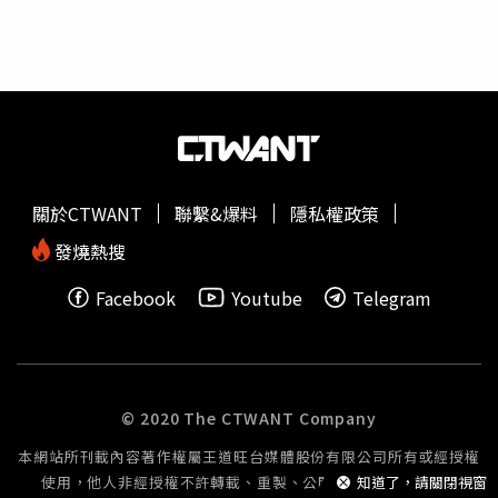
了戰爭與能源外，經濟合作亦是此次會談重點。奧班預言，
點。」在互相指責與制裁的循環中，北京近期對稀土實施嚴
美匈關係正邁向「黃金時代」，並藉機批評前總統拜登
格出口管制，衝擊從戰鬥機到智慧型手機等產業鏈。川普則
（Joe Biden）政府，以取悅川普。川普則公開支持奧班角
以報復措施威脅，對中國商品加徵高達100%的關稅。這一
逐2026年匈牙利大選，稱讚他在移民政策上的強硬立場：
舉措被視為華盛頓近月來最具侵略性的貿易手段，也進一步
「他在移民議題上沒有犯錯，他受到所有人的尊敬，我也非
加劇市場不安。澳洲礦業巨頭力拓與顧問公司埃森哲董事會
常尊敬他。」這種相互支持的政治默契並非首次。奧班長期
成員詹妮弗納森指出，關稅效應正在「以更隱蔽的方式滲透
仿效川普的「民族主義與反移民政策」，而川普則視奧班為
經濟」。她警告，關稅將推高企業成本並擾亂供應鏈，對全
歐洲保守派勢力的代表人物。值得注意的是，歐盟最高法院
球經濟構成長期挑戰。川普返美後，立即面對政府停擺長達
關於CTWANT
聯繫&爆料
隱私權政策
「歐洲法院」（European Court of Justice）去年才裁定，
30天、聯準會下修降息預期以及貧富差距擴大的挑戰。儘管
匈牙利因未依規修改邊境庇護與移民政策，必須支付2億歐
國際貨幣基金
組織上調美國經濟預期，預測2025與2026年
發燒熱搜
元罰金，並每日追加100萬歐元罰款，直到全面落實改革為
成長率分別為2%與2.1%，但低收入族群生活壓力卻日益沉
Facebook
Youtube
Telegram
止。奧班在會談中提及此事時強調，匈牙利會「自行處理與
重。通膨升至3%，政府停擺更威脅4200萬貧困人口的食品
歐盟的爭端。」
補助發放。分析指出，美國經濟韌性主要由富裕階層支撐。
根據穆迪數據，收入最高的10%人口貢獻了全美一半的消費
支出，「只要股市繼續創新高，富人就會讓經濟保持熱
度」。對習近平而言，這次會晤發生於中國經濟壓力劇增之
© 2020 The CTWANT Company
際。官方近期承認，國內面臨「大風巨浪」的挑戰。儘管北
本網站所刊載內容著作權屬王道旺台媒體股份有限公司所有或經授權
京推動「雙循環」戰略以強化內需，但出口仍是成長主力，
使用，他人非經授權不許轉載、重製、公開播送或公開傳輸。
知道了，請關閉視窗
第三季占GDP比重達6.2%，接近歷史高位。然而工業產出