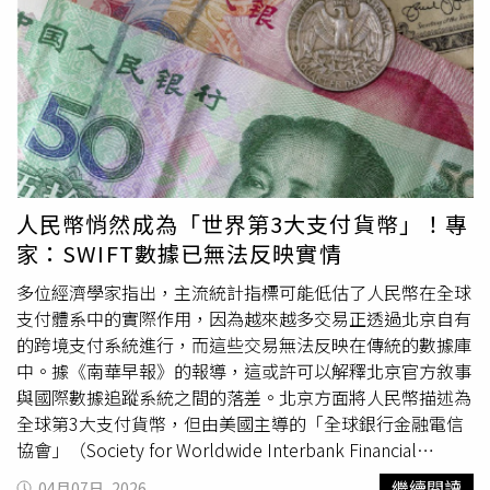
計將於4月14日發布《世界經濟展望》（World Economic
Outlook）報告，並提出一系列情境分析。該機構在3月30
日的部落格文章中已釋出可能下調預測的訊號，理由是伊朗
戰爭帶來的衝擊以及金融條件趨緊。喬治艾娃解釋，若無戰
爭影響，IMF原本預期2026年全球經濟成長率為3.3%，
2027年為3.2%，隨著各國經濟持續在新冠疫情後復甦，甚
至可能小幅上修，「但如今所有的道路都通往更高的價格與
更低的成長。」報導補充，喬治艾娃將於9日發表演說，為
春季會議預作說明。而美籍印度裔企業高管、WB總裁彭安
人民幣悄然成為「世界第3大支付貨幣」！專
傑（Ajay Banga）也將於7日在美國智庫「大西洋理事會」
家：SWIFT數據已無法反映實情
（Atlantic Council）的活動中發表看法。喬治艾娃表示：
「我們正處於1個高度不確定的世界。」並列舉了地緣政治
多位經濟學家指出，主流統計指標可能低估了人民幣在全球
緊張局勢、科技進步、氣候衝擊與人口結構變遷等因素，強
支付體系中的實際作用，因為越來越多交易正透過北京自有
調：「這一切意味著，在我們從這次衝擊中復原後，仍需對
的跨境支付系統進行，而這些交易無法反映在傳統的數據庫
下1次衝擊保持警覺。」她進一步分析，戰爭已使全球石油
中。據《南華早報》的報導，這或許可以解釋北京官方敘事
供應縮減13%，其影響透過石油與天然氣運輸擴散，進一步
與國際數據追蹤系統之間的落差。北京方面將人民幣描述為
波及氦氣與化肥等相關供應鏈。即使敵對行動迅速結束並帶
全球第3大支付貨幣，但由美國主導的「全球銀行金融電信
來相對快速的復甦，也將導致經濟成長預測「小幅」下修，
協會」（Society for Worldwide Interbank Financial
以及通膨升溫。若戰事延長，其對通膨與經濟增長的衝擊將
Telecommunication，SWIFT）的數據卻顯示不同結果。英
繼續閱讀
04月07日, 2026