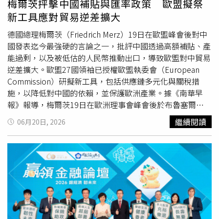
梅爾茨抨擊中國補貼與匯率政策 歐盟擬祭
常被視為可能挑戰美元主導地位的替代選項。雖然艾肯格林
（Output Price Sub-index）則從51.9降至48.2，成為今年
新工具應對貿易逆差擴大
認為，目前無論是歐元還是人民幣，都尚未準備好取代美元
首次出現收縮，顯示在戰爭期間大幅上漲的上游與下游工業
的國際地位，但他表示，歐洲與中國都有動機進一步提升各
價格開始回落。
國際貨幣基金
組織（IMF）8日預測，中國
德國總理梅爾茨（Friedrich Merz）19日在歐盟峰會後對中
自貨幣的國際角色。然而，他也指出，沒有人希望全球金融
經濟今年的表現將優於全球平均水準，並將中國經濟成長預
國發表迄今最強硬的言論之一，批評中國透過高額補貼、產
市場因為貨幣體系轉型失序而陷入動盪。他同時駁斥了北京
測從先前的4.4%上調至4.6%；同時也將全球經濟成長預測
能過剩，以及被低估的人民幣推動出口，導致歐盟對中貿易
可能透過大規模拋售美國國債作為施壓工具的說法，「中國
下調至疲弱的3%。據悉，中國政府今年設定的經濟成長目
逆差擴大。歐盟27國領袖已授權歐盟執委會（European
政府了解，如果真的這麼做，將可能顛覆全球金融體系」，
標為4.5%至5%。IMF指出，對中國經濟較為樂觀的原因，
Commission）研擬新工具，包括供應鏈多元化與關稅措
這樣的結果不僅會傷害美國，也會損害中國自身利益，「穩
在於中國強勁的高科技製造業與出口表現，以及政府提前推
施，以降低對中國的依賴，並保護歐洲產業。據《南華早
定……以及非常循序漸進的過渡轉型，符合所有人的利
動公共基礎建設投資。美國投資研究機構「艾維克合夥公
報》報導，梅爾茨19日在歐洲理事會峰會後於布魯塞爾
益。」
司」（Evercore ISI）的中國策略主管Neo Wang表示，越
（Brussels）發表談話時宣稱，中國貨幣被低估了30％，遠
繼續閱讀
06月20日, 2026
來越多中國投資人認為，中國經濟正呈現「雙速成長」模
高於
國際貨幣基金
組織（IMF）估計的約16％。此外，他還
式，也就是出口表現強勁，但消費與房地產市場疲弱，而這
指控中國正透過「高額補貼」向全球市場大量傾銷產品，
可能成為中國經濟長期存在的結構性特徵。Neo Wang補
「補貼造成的產能過剩」再加上「無法自由兌換的貨幣」，
充，由於家庭持續受到長期房地產低迷所造成的負面財富效
都是「不可接受的」。自去年出任總理以來，梅爾茨對北京
應影響，消費者信心仍然低迷。而出口與製造業帶動的經濟
發表過不少評論，但上述言論可說是其中最強硬的表態之
韌性，預計將進一步強化北京政府，不願推出大規模刺激政
一，直接觸及有關工業產能過剩辯論中的核心問題，顯示柏
策以提振疲弱消費需求的立場。對此，總部位於美國紐約的
林的對華立場可能出現重大轉向。在歐洲，人民幣兌歐元匯
全球性CEO諮詢與戰略顧問公司「Teneo」董事總經理魏爾
率被視為中國出口激增的重要原因之一，使中國商品對海外