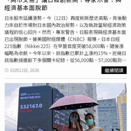
應以成果為導向。」儘管近月來布魯塞爾與北京之間的高層
並非僅有IMF。在高市重新任命的前1天，日媒《每日新
經濟基本面脫節
互動減少，但貿易與競爭調查卻明顯加速。1項預計在下週
聞》在社論也呼籲她「重新考慮」此計畫，並警告稱，取消
公布的《產業加速法案》（Industrial Accelerator Act）草
食品稅每年將使國庫流失約5兆日圓（約合新台幣1兆元）。
日本股市延續漲勢，今（12日）再度刷新歷史高點，背後動
案，將在包括電動車在內的戰略性產業公共採購中，設定最
《每日新聞》警告，日本的公共債務已高達國內生產總值
力來自於市場對日本國內政治局勢，以及執政當局經濟政策
高70%的本地含量要求，實質上形成對「購買歐洲產品」的
（GDP）的230%，為所有先進經濟體中最高。若再增加財
議程的信心回升。然而，專家警告，日股表現與經濟基本面
偏好。今年以來，歐盟已針對風力渦輪機產業、中國快時尚
政負擔可能削弱日本支付食品進口的能力，尤其日本對進口
已出現脫節。據美國財經媒體《CNBC》報導，日本日經
企業Shein，以及針對中國電信巨頭華為與中興通訊的法律
依賴度極高，因此反而可能引發本欲透過減稅避免的物價上
225指數（Nikkei 225）在早盤首度突破58,000點，隨後漲
措施展開調查。同時，德國熱泵製造商也對中國產業的快速
漲。社論補充：「為減輕家庭負擔而減稅只是暫時措施，可
幅略為收斂。今年以來，該指數已累計上漲約15%。近幾日
發展感到憂心，認為其成長背後有國家支持、規模經濟與積
能會加劇財政憂慮。這種做法與高市早苗本人主張的『負責
該指數接連創下多個關卡紀錄，從56,000點、57,000點到如
極出口戰略的推動。
任的前瞻性財政政策』相去甚遠。」即便是立場偏向高市的
今的58,000點。這波行情受到所謂的「高市交易」
繼續閱讀
02月12日, 2026
《讀賣新聞》，也在選前發出警告並提醒讀者，消費稅收入
（Takaichi trade）推動，起因於首相高市早苗在8日的眾議
支撐日本的養老金、醫療和老人照護制度，任何今天累積的
院選舉中取得壓倒性勝利。市場觀察人士表示，由於高市早
債務最終都將落到未來的世代身上。對於這些批評，高市似
苗在選後獲得強而有力的民意授權，政治樂觀情緒成為本輪
乎毫不動搖。東京天普大學東京校區政治學教授村上弘美指
漲勢的重要支柱。股票投資人對更高的政府支出、減稅措
出：「她現在不能回頭，因為這是她選前的主要政策之一，
施，以及更具主動性的經濟議程前景表示歡迎。不過，分析
也在選民中極受歡迎。高市決心展示她言出必行的形象，即
師警告，市場熱情可能已領先於日本政策如何籌措資金的清
使反對意見來自自己黨內的懷疑者，她也不會動搖。對她而
晰度；此外，日本目前的股市基礎顯得脆弱，容易受到匯率
言，這已經成為1個原則和自尊的問題。」高市在選舉中的
波動、全球衝擊，以及價格與基本面的脫鉤影響。投資管理
壓倒性勝利似乎更鞏固了她的信念，使她相信自己擁有明確
公司「Port Shelter」執行長哈里斯（Richard Harris）指