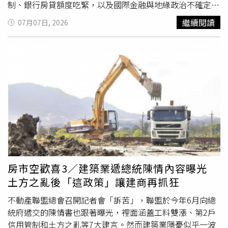
住需求，也有助延續房市相關產業動能。交屋潮顯示過去累
回200萬」？ 網傻眼：不合也得死撐青安3.0更划算！ 千萬
制、銀行房貸額度吃緊，以及國際金融與地緣政治不確定性
住新區點燃房市新熱點。
積的購屋需求正在逐步實現，對市場資金仍具有支撐效果。
房貸「6年省逾30萬」 舊戶免重辦也適用
升高的多重壓力下，建商已普遍放慢推案節奏。另一方面，
繼續閱讀
07月07日, 2026
Q5：目前市場對首購族有哪些有利條件？市場回歸理性
2021至2023年間的預售推案目前陸續完工，市場正式進入
後，首購族擁有更多看屋、比價與議價時間，不必像過去一
交屋與核貸的壓力測試期。2026年下半年台灣房市將出現
樣急著追價。只要收入穩定、信用條件良好，仍有機會取得
少見的「供給急縮、交屋湧現」雙重現象，整體市況由過去
房貸，並在市場盤整期間挑選更符合需求的產品。Q6：房
的快速擴張，轉入「去化優先、資金為王、個案表現」階
市降溫，對長期置產族反而是機會嗎？對重視長期持有的人
段，預估六都全年推案約6萬戶、總銷規模1.5兆元，呈現
而言，市場降溫有助降低追高風險，也能更從容評估區域發
「量縮、價穩」格局。北市、台中修正最劇烈根據統計，今
展與產品條件。具備產業聚落、交通建設、人口移入及成熟
年上半年的「建照推案量」與「土地交易量」皆呈現萎縮。
生活機能的區域，仍有機會展現較強的保值與成長潛力。
依據各建築開發公會會員申報開工及市調資料，2026年H1
Q7：現在房市還有哪些區域值得關注？市場已從全面普漲
六都總推案戶數僅約2.89萬戶、總銷8,354億元。觀察六都
轉向「選區不選市」。具備AI科技產業、重大交通建設、就
推案表現，台北市衰退幅度最大，上半年僅推出1,574戶，
業機會、人口紅利及完整生活機能的區域，通常擁有較穩定
較去年同期減少55.7%，總銷金額直接腰斬；台中市同樣出
的自住需求，也更有機會在市場盤整中率先回穩。Q8：整
現明顯修正，推案戶數由去年同期13,853戶降至6,746戶、
房市空歡喜3／建築業遞總統陳情內容曝光
體來看，房市目前最正向的訊號是什麼？最正向的訊號，是
年減39.4%，這兩區成為六都中量縮最明顯的區域。反觀台
土方之亂後「這政策」讓建商再抓狂
房市資金沒有全面撤離，首購、自住、換屋及交屋需求仍持
南與高雄，受科技產業投資、園區就業與人口移入支撐，推
續支撐市場。隨著短期炒作降溫，市場正從過熱走向健康，
案與總銷跌幅相對溫和。這顯示市況已從過去的齊漲齊跌，
不動產聯盟總會召開記者會「訴苦」，聯盟於今年6月向總
未來房價與交易也將更回歸區域基本面與真實需求。股市賺
轉為比拚區域產業、交通建設、生活機能與產品定位的「基
統府遞交的陳情書也跟著曝光，裡面涵蓋工料雙漲、第2戶
飽錢去哪？專家：「這波」恐回流房市股市賺飽錢去哪？專
本面競爭」。融資受限導致自備款大增另一個值得注意的現
信用管制和土方之亂等7大建言。然而建築業隱憂似乎一波