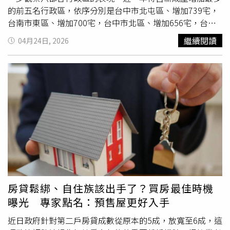
以僅 31.97% 的低公設比拉開市場差異，將極致坪效實質回
的前五名行政區，依序分別是台中市北屯區、增加739宅，
饋於室內私領域。更難得的是，低公設比並未妥協生活品
台南市東區、增加700宅，台中市北區、增加656宅，台中
質，該案依舊規劃了豐富多樣的頂級休閒設施。除了打造永
市梧棲區、增加595宅，桃園市八德區、增加586宅。光是
繼續閱讀
04月24日, 2026
和罕見的專屬私人花園泳池，針對未面河的戶別，建案也精
這五大行政區的合計增量就高達3,276宅、占全台新增待售
心佈局了百米尺度的綠化景觀軸線，讓綠意得以完美延伸至
新成屋的37%，顯見以上區域新建案的去化壓力已逐漸浮
日常起居。在擁擠的高密度城市紋理中，不僅兼顧了超高性
現。中信房屋研展室副理莊思敏指出，全台待售新成屋數量
價比與多元娛樂機能，更為住戶形塑出難得的舒適尺度與頂
攀升至歷史新高，主要可追溯至前幾年房市景氣熱絡時，建
級度假氛圍，成為吸引層峰客群果斷入主的關鍵亮點。與綠
商大量獵地推案所致，尤其以上待售新成屋增量最多的前五
寶石河濱公園為鄰 坐擁永和奢華的自然後花園鄰近7萬坪的
名行政區，憑藉重劃區建設與利多話題，更是成為各大建商
綠寶石河濱公園，擁有無價的遼闊綠意不僅是都市之肺，更
競相布局的必爭之地。如今，這些新建案陸續完工並進入交
宛如住戶專屬的大型自然後花園。無論是清晨在完善的水岸
屋階段，市場供給量也同步放大。然而，自113年下半年以
自行車道迎風騎行，傍晚漫步於綠堤欣賞新店溪畔的夕陽波
來，央行祭出史上最嚴的第七波房市信用管制政策，加上銀
光，或是週末帶著家人與毛小孩在寬闊的草皮與運動場域盡
行房貸放款趨嚴，使整體資金環境收緊，購屋民眾轉趨觀
情放電，都在高密度的雙北都會中，完美實現了「離塵不離
望。在供給量大幅增加、去化速度卻相對放緩的情況下，市
城」的頂級水岸生活藍圖。內外皆綠意、推窗即水岸的珍稀
場上的待售新成屋數量自然持續堆疊。北屯區為六都中待售
房貸鬆綁、自住族該出手了？買房最佳時機
條件，讓這裡不僅是一座保值地標，更是真正能讓身心靈皆
新成屋增加最多的行政區，對此，中信房屋北屯崇德加盟店
曝光 專家點名：預售屋更好入手
深呼吸的都會綠洲。「漢皇River Sky」企劃行銷-海悅國際
店長王曉婷指出，北屯區擁有捷運綠線、洲際棒球場、漢神
開發股份有限公司詳細資訊：https://go.hiyes.tw/8zhcxw
洲際購物中心、水湳經貿園區、台中巨蛋等重大建設利多，
近日政府針對第二戶房貸成數從原本的5成，放寬至6成，這