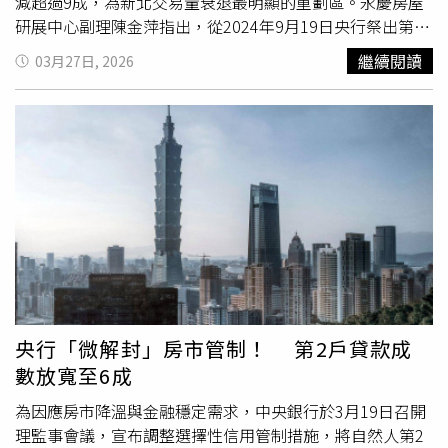
待。（圖／業者提供）我們想得比消費者更多更遠,更打出
門窗、Panasonic洗碗機、American Standard衛浴品牌等，
減超過9成，為新北交易量衰退最明顯的重劃區。永慶房屋
口號「不怕你來比，就怕你不比」。此次由在地深耕逾三十
為在地
換屋族
、首購族，提供實用機能且「可塑性」極強產
研展中心副理陳金萍指出，從2024年9月19日央行祭出第七
五年的松陽機構打造，從「心」出發，強調品質與格局細
品，滿足不同階段的居住可能。在城市發展持續推進、軌道
波選擇性信用管制後，成功扭轉民眾看漲房價的預期心理，
繼續閱讀
03月27日, 2026
節。並導入多項科技智能系統，並結合飯店式物業管理與五
建設逐步到位之下，提供一處能同時兼顧當下生活便利與未
市場氛圍轉趨保守觀望，投資買盤大幅減少，加上銀行房貸
星級全齡公設規劃，提升整體生活幸福感。在房市趨於理性
來成長潛力的居住選擇。桃園人的信義區－藝文特區G11站
緊縮持續下，預售屋買氣迅速降溫，交易量快速下修。其
的環境下，兼具「可負擔門檻」與「區域成長題材」的產品
串連起新世代焦點──藝文特區，新穎、摩登的建築街廓，
中，新北有7個重劃區交易量年減幅度皆逾7成，包括暫緩重
逐漸受到市場青睞。隨著AI產業與交通建設持續推進，土城
更讓此地有「桃園人的信義區」的美名，預計2029年即將
劃區、副都心重劃區、塭仔圳重劃區等。陳金萍表示，隨著
永寧目前生活機能與交通動線都為成熟,且還有各項開發建
進駐開幕的「京站廣場」也為市心版圖帶來更多人潮與錢
近年重劃區預售屋價格持續攀升，首購族與
換屋族
的購屋門
設陸續進行中，重點是此區為房價凹陷區，對於首購與
換屋
潮。而此區域更有約25間銀行分行，成為名符其實的核心金
檻快速提高，購屋負擔也明顯加重。再加上2025年延續
族
勢必前來參考的優質地段。官網https://fuli.songyang.tw/
融商圈。綠捷串聯桃園國際機場，世界第一站桃園機場是全
2024下半年以來的低迷市況，市場觀望氣氛濃厚，消費者
臉書https://www.facebook.com/profile.php?
國規模最大、航線最完善的國際樞紐，加上桃園機場第三航
多期待價格出現一定幅度修正後才願意進場，進一步使得這
id=61586622374042
廈已部分啟用，桃園作為台灣前進世界的第一站，不必進行
些重劃區在2025年的預售市場交易量出現明顯萎縮。土城
跨縣市移動，將生活動線延伸至國際。同時透過轉乘機捷，
暫緩重劃區的預售交易量從2024年615件迅速下滑至2025
可到達A18站，轉乘高鐵更快速通往其他城市。綠捷串聯台
年53件，年減幅達9成。陳金萍說明，暫緩重劃區位處土城
鐵桃園新站，接軌全台都心捷運G07桃園車站，新站計畫預
核心區，鄰近成熟商圈與捷運海山站，生活機能與交通條件
央行「微解封」房市管制！ 第2戶貸款成
計2032年完工，站體融入商場，車站除由台鐵、綠線、棕
完善，過去因房價相對親民，吸引不少新婚家庭與小資族購
數放寬至6成
線三鐵共構，未來桃園新站更能成為一條貫穿全台的交通主
屋，成為新北重劃區亮點。然而近年預售屋價格快速攀升，
幹。桃園新站示意圖。（圖／業者提供）陸昇G9湛接待中
購屋門檻提高，加上整體房市觀望氣氛濃厚，消費者購屋態
為因應房市降溫與金融穩定需求，中央銀行於3月19日召開
心：桃園市桃園區中正路463號預約專線：03-339-0777建
度轉趨保守，導致2025年交易量顯著萎縮。值得注意的
理監事會議，宣布調整選擇性信用管制措施，將自然人第2