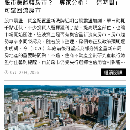
股市賺飽轉房市？ 專家分析：「這時間」
。
務並未停擺，市場仍存在首購、自住、換屋與新屋交屋等實
可望回流房市
際資金需求，只是貸款增幅已受到控制。台股資金需求升
溫 其他放款成長更快央行資料顯示，近期台股交投熱絡，
股市震盪 資金配置重新洗牌近期台股震盪加劇，單日動輒
帶動個人理財週轉金、企業營運資金及金融相關貸款增加，
千點起伏，不少投資人選擇獲利了結、提高現金部位，也讓
使銀行整體放款規模快速擴張。今年5月底，其他放款年增
市場開始關注，這波資金是否有機會重新流向房市。房市趨
率達12.41%，明顯高於不動產貸款的3.49%。換句話說，
勢專家李同榮認為，隨著股市整理、房價修正及政策預期逐
並非房貸金額縮水，而是其他放款跑得更快，才形成「不動
步明朗，今（2026）年底前後可望成為部分資金重新布局
產貸款集中度下降、貸款餘額仍增加」的統計結果。對購屋
房地產的重要時間點。不過，住商不動產企劃研究室執行總
人而言，這項數據也透露，銀行資金並未完全離開房市，而
監徐佳馨則提醒，目前房市仍受央行選擇性信用管制影響，
是授信結構更加多元，房貸市場則從過去快速擴張，逐步轉
資金回流速度恐怕仍得視政策走向而定。股市高檔震盪 房
繼續閱讀
07月27日, 2026
向審慎、穩健承作。信用管制有效降溫 短期炒作買盤退場
地產重回資金視野李同榮分析，台股歷經一波漲勢後，近期
大家房屋企劃研究室公關襄理賴志昶分析，央行近幾波信用
進入高檔震盪格局，短線操作難度提高，不少投資人開始調
管制，已有效抑制短期炒作風氣，讓過去跟風進場、高槓桿
整資產配置，提高現金比重，等待下一波布局機會。他認
操作或期待短期轉售獲利的買盤逐漸淡出，也使不動產貸款
為，股市波動升高後，不動產相對具備保值及長期持有特
集中度明顯下降。從市場結構來看，信用管制並非讓所有購
性，可望重新成為資金關注焦點。房價修正 自住買盤重新
屋需求消失，而是提高多屋族及投資型買方的資金門檻，使
評估進場此外，他指出，房市歷經信用管制與高利率環境影
資金與需求重新分流。短期投機需求降溫後，市場逐步回到
響，交易量已率先降溫，部分區域房價也逐步出現修正，讓
以首購、自住、換屋及長期持有需求為主的交易格局。張旭
先前因價格過高而暫緩購屋的首購族與
換屋族
，開始重新評