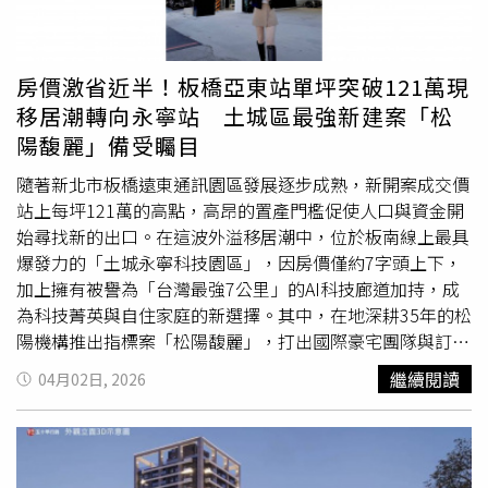
撐。專家與業者認為，現在自住需求主導市場，搭配誠意售
靈活性。事實上，央行於2014年起修訂對高價住宅的認定
價策略，正是
換屋族
與首購族布局的不二時機，建議有需求
標準，凡台北市總價7,000萬元、新北市6,000萬元、其他地
的民眾盡早評估自身財務，把握這波轉機。
區4,000萬元以上之住宅，凡「鑑價或買賣金額」碰觸門
房價激省近半！板橋亞東站單坪突破121萬現
檻，貸款額度便受到限制，原本可貸4成，2024年9月20日
移居潮轉向永寧站 土城區最強新建案「松
又再收緊剩3成，且無寬限期。然根據各大房仲與實價登錄
陽馥麗」備受矚目
統計，六都新成屋近5年平均漲幅超過 50%，但高價住宅認
定標準卻10多年未配合大環境調整，引來業者不滿。房仲全
隨著新北市板橋遠東通訊園區發展逐步成熟，新開案成交價
聯會理事長王瑞祺以台中豪宅門檻4,000萬元為例，有人2年
站上每坪121萬的高點，高昂的置產門檻促使人口與資金開
前購買時預售價3,800萬元，今年將交屋但房價增值已超過
始尋找新的出口。在這波外溢移居潮中，位於板南線上最具
豪宅門檻，貸款成數被迫限制最高3成，等同立即要面對7成
爆發力的「土城永寧科技園區」，因房價僅約7字頭上下，
的自備款、也就是2,660萬元才能交屋，讓購屋人頭痛不
加上擁有被譽為「台灣最強7公里」的AI科技廊道加持，成
已。大台中不動產公會理事長蕭成忠就說，現在只要超過3
為科技菁英與自住家庭的新選擇。其中，在地深耕35年的松
房，總價就會超過高價宅的門檻，所以3房、4房沒人要；台
陽機構推出指標案「松陽馥麗」，打出國際豪宅團隊與訂簽
中電梯別墅也幾乎都超過總價4,000萬元，但高額的自備
48萬起送全室裝潢，成為這波房市熱潮中的焦點。近期房市
繼續閱讀
04月02日, 2026
款，讓許多想三代同堂的家庭卻步，「央行不應該懲罰人口
在高房價與貸款政策雙重壓力下，不少首購族開始尋找「負
多的房型！」中南部不少新透天產品、電梯別墅也都觸及豪
擔得起、又具成長潛力」的住宅產品。位於新北市土城永寧
宅線，貸款最高只能3成，造成換屋民眾卻步。（圖／業者
核心生活圈的「松陽馥麗」，因主打低門檻入主與全室裝潢
提供）即將出任世界不動產聯合會總會會長的龍寶建設董事
方案，吸引許多自住族群與年輕家庭關注。不少民眾好奇，