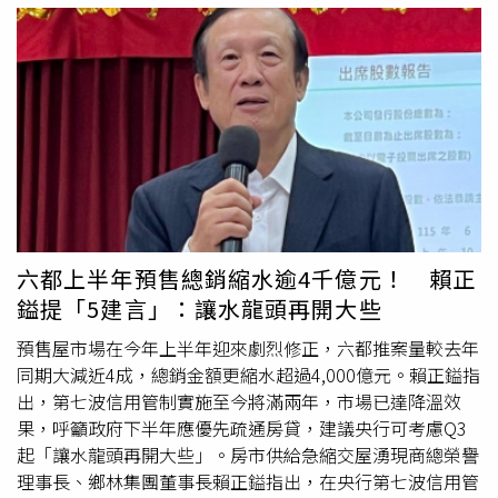
人口。而新北市過去雖為首購熱區，但在北市高房價推擠人
寬闊棟距與綠意視野，於南港兆元科技金廊的繁華轉角，預
述，是資金尚未全面離場，但放款增速已受到控制；市場也
口外移，以及重劃區新案價位的推波助瀾下，買盤也逐漸呈
留一片綠帶，形成「出繁華、入寧靜」的獨特生活。本案基
從投資需求主導，逐步回歸首購、自住、換屋及實際供需支
現老化與高收入化的現象。新竹看得到吃不到除了雙北之
地約456坪，規劃25至47坪、2至4房的產品，鎖定追求生活
撐的格局。對購屋人而言，與其追逐短期行情，更應聚焦自
外，大新竹地區的青安買盤占比也明顯偏低。數據顯示，新
質感的高科技、金融產業菁英與
換屋族
群。然而，「中國開
身財務能力與區域基本面，才能在分化市場中找到真正具有
竹市符合資格的買方僅有58.4%，為全台倒數第二低；新竹
發」野心不只於此，後續將於基地旁，陸續推出周邊其它都
長期價值的標的。FAQQ1：房貸集中度下降，對房市一定是
縣也僅有62.5%，位居倒數第三。賴志昶指出，新竹縣市青
更案，以打造整體性規劃的大規模住宅街廓－「北流靜巷-
利空嗎？不一定。房貸集中度下降，可能是銀行其他放款成
安買盤占比低，主因是區域主力購屋客群多為竹科客，年收
樹海新居境」，勢必徹底翻轉南港路巷弄的城市容貌。業者
長速度更快，並不代表房貸金額減少。同期不動產貸款餘額
入動輒超越200萬元大關，這意味著大新竹有相當高比例的
表示：不同於其他個案，「豐琙」基地位置正臨1,697坪新
仍由15.06兆元增加至15.25兆元，顯示銀行仍持續承作房
買方，對於青安3.0是看得到卻吃不到。中南部成最大贏家
陽綠地外，並與緊鄰「德杰羽森」、「擎天森林」等新建築
貸，房市資金並未全面退場。Q2：房貸餘額持續增加，透
相較於北部，符合青安資格的買方多集中在中南部與離島縣
為鄰，形成南港罕見的「新住宅聚落」。乾淨整齊巷廓、大
露什麼市場訊號？房貸餘額增加，反映首購、自住、換屋及
市，占比前五名依序為澎湖縣、金門縣、嘉義縣、彰化縣及
面積公園綠化、以及緊鄰北流的藝文氛圍，讓這裡更像是台
六都上半年預售總銷縮水逾4千億元！ 賴正
新案交屋需求仍持續存在。即使市場短期降溫，實際居住需
屏東縣，六都中的桃園與高雄也都有高達七成五以上的買盤
北市的新天母或是大直重劃區。「豐琙」基地正臨1,697坪
鎰提「5建言」：讓水龍頭再開大些
求仍形成基本支撐，顯示房市並非失去買盤，而是逐步回歸
受惠。住商不動產企劃研究室執行總監徐佳馨分析，青安
新陽綠地，擁有難得的寬闊棟距與綠意視野。（圖／業者提
穩健交易。Q3：央行信用管制對房市有哪些正面影響？信
3.0透過精準補貼，既排富又排老，能有效堵住高所得者藉
預售屋市場在今年上半年迎來劇烈修正，六都推案量較去年
供）從「豐琚」的職人精工，中國開發再以「豐琙」擴張聚
用管制有助短期炒作與高槓桿買盤退場，讓市場從追價搶
優惠貸款炒房。不過徐佳馨也提醒，民眾除評估自身年齡與
同期大減近4成，總銷金額更縮水超過4,000億元。賴正鎰指
落版圖。外界預估當「北流靜巷-樹海新居境」住宅街廓計
進，轉向重視區位、產品與價格。當投機需求降溫後，房市
年收入外，更應提前試算物件總價是否踩到青安3.0規定的
出，第七波信用管制實施至今將滿兩年，市場已達降溫效
劃完整開發後，屆時不僅會帶動周邊區域的巷弄翻新，更將
更能回歸首購、自住與實際供需，長期發展也會更加健康。
區域上限天花板，並因應目前的限貸氛圍多預留本金，以防
果，呼籲政府下半年應優先疏通房貸，建議央行可考慮Q3
形成南港具規模與品牌識別度的住宅街廓，為東區門戶寫下
Q4：2025年至2026年交屋潮，對房市有什麼支撐？大量預
因鑑價落差導致貸款成數不足。青安3.0設總價門檻 專家喊
起「讓水龍頭再開大些」。房市供給急縮交屋湧現商總榮譽
新住宅篇章。而即將登場的「豐琙」，以景觀首排住宅之
售案陸續完工交屋，將帶動房貸撥款、裝修、家具家電與入
「首購族免驚」：2縣市符合比例高青安3.0新制「離婚就追
理事長、鄉林集團董事長賴正鎰指出，在央行第七波信用管
姿，鎖定科技、金融新貴與在地
換屋族
群，預料將為南港純