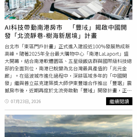
嵐指出，目前市場並非沒有買方，而是從過去追價、搶進的
估進場時機。若市場持續修正，加上政策預期不再持續加
熱絡狀態，逐漸轉向以自住需求為核心的理性交易。首購族
壓，將有助於提升購屋信心。房市走向分化 基本面決定勝
仍有成家需求，
換屋族
也有改善居住品質的實際需要，成為
負李同榮認為，未來房市不會全面反彈，而是進一步走向
現階段支撐市場的重要力量。近年最大交屋潮 撐住房貸餘
「強者恆強、弱者續弱」的分化格局。具備產業發展、人口
AI科技帶動南港房市 「豐琙」揭啟中國開
額續增針對不動產貸款餘額仍緩步上升，賴志昶分析，主因
移入、重大建設、交通便利及生活機能成熟等條件的區域，
發「北流靜巷-樹海新居境」計畫
之一是2020年正值房市多頭，當時大量預售建案進場銷
將較有機會吸引資金進駐；相對基本面較弱的區域，價格仍
售，若以平均約5年工期推估，完工交屋時間多集中於2025
可能面臨修正壓力。三大買盤 有望率先回流房市至於哪些
台北市「東區門戶計畫」正式進入建設近100%發展熟成新
年至2026年。他認為，2025年至2026年甚至可說是近年最
買盤可能率先回流市場？李同榮表示，主要包括三大族群，
高峰。隨著2025年全台最大購物中心「南港LaLaport」盛
大一波新案交屋潮。隨著預售屋陸續完工、買方辦理對保與
分別是因房價高漲而延後購屋、轉向股市投資的首購族；等
大開幕，結合南港軟體園區、五星級飯店群與國際級科技總
房貸撥款，相關貸款需求集中入帳，因此即使當前房市成交
待市場修正、暫緩換屋計畫的
換屋族
；以及在股市獲利了結
部的全面到位，南港已蛻變為北台灣最具產值的「兆元金
量降溫，不動產貸款餘額仍可能持續緩步增加。這也顯示，
後，重新進行股、房、債多元資產配置的高資產客群與法人
廊」。在這波城市進化過程中，深耕區域多年的「中國開
房貸餘額增加不完全來自當期新增買氣，部分其實是數年前
資金。徐佳馨：央行政策仍是最大變數不過，徐佳馨則持不
發」繼與普立茲克建築獎大師伊東豐雄合作推出「豐琚」震
預售交易延後反映的交屋與撥款需求。貸款餘額增加 不等
同角度觀察。她指出，過去台灣股市與房市確實具有一定連
撼房市後，近期再度於北流旁啟動「豐琙」開發計畫，正式
於房市全面回溫不過，兩位專家均提醒，不動產貸款餘額增
動性，但本波市場受到央行選擇性信用管制影響，即使已有
揭開該區以「北流靜巷-樹海新居境」的品牌聚落序幕。AI
繼續閱讀
07月23日, 2026
加，不宜直接等同於市場交易量全面回升，更不能據此解讀
不少高資產族群將部分資金由股市轉向房市，整體市場價量
產業磁吸力全面引爆南港蛻變有目共睹，目前已匯集全球AI
為銀行資金已全面回流房市。張旭嵐表示，房貸還款年期普
仍未因股市熱絡而明顯增溫，顯示政策仍是左右房市的重要
龍頭輝達（NVIDIA）、IBM、AMD、聯想等跨國企業接連進
遍較長，舊有貸款餘額消化速度有限，加上過去預售案陸續
因素。信用管制若鬆綁 成屋市場可望先反應徐佳馨分析，
駐，以科技核心之姿，吸引大量科技產業菁英就業。商業機
完工交屋，即使近期市場交易量下降，整體貸款餘額仍可能
後續市場能否出現更明顯的資金回流，關鍵仍在央行是否適
能成熟更是成熟，除了原有Citylink百貨，規模達4萬7000坪
增加。賴志昶指出，根據內政部統計，今年上半年建物買賣
度調整選擇性信用管制措施。若未來政策逐步鬆綁，在資金
的「南港 LaLaport」帶來300家精品與主題餐飲外，台北漢