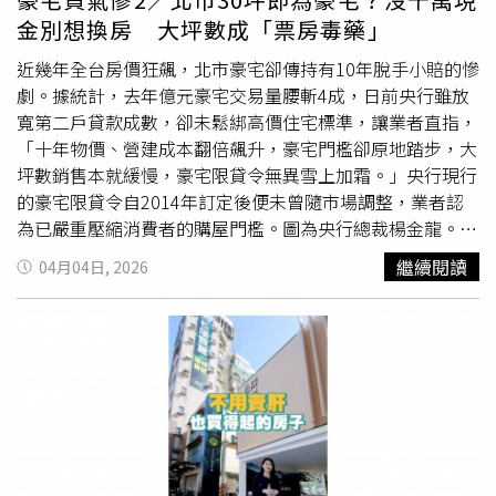
不佳小修，但不會出現大幅下跌，核心原因在於台灣土地價
金別想換房 大坪數成「票房毒藥」
格長期居高不下，通貨膨脹更推升原料、工資，萬物齊漲讓
造價持續攀升，建商沒理由要做賠本生意。富比士網路科技
近幾年全台房價狂飆，北市豪宅卻傳持有10年脫手小賠的慘
公司執行長陳高超也表示，過去建築業獲利維持15~20%，
劇。據統計，去年億元豪宅交易量腰斬4成，日前央行雖放
如今降至10%以下，建商只能咬牙撐住價格，不會輕易降價
寬第二戶貸款成數，卻未鬆綁高價住宅標準，讓業者直指，
拋售，成本問題讓價格難以下修，建商只會轉而以高規格裝
「十年物價、營建成本翻倍飆升，豪宅門檻卻原地踏步，大
潢或贈品維持售價競爭力。新聯陽代銷董事長王志祥也提到
坪數銷售本就緩慢，豪宅限貸令無異雪上加霜。」央行現行
若消費者有購屋需求，又遇上合適格局產品，就該果斷進
的豪宅限貸令自2014年訂定後便未曾隨市場調整，業者認
場，「等房價跌到底」可能永遠等不到那個點。王志祥也進
為已嚴重壓縮消費者的購屋門檻。圖為央行總裁楊金龍。
一步說明，若現金充裕、有馬上入住的需求，建議可選成
（圖／報系資料庫）根據實價登錄發現，近半年台北市億級
繼續閱讀
04月04日, 2026
屋；預售則適合分期付款，彈性更高。不過，優質成屋庫存
豪宅屢傳賠售交易，去年9月，捷運東門站附近的「璞園信
有限，以雙北來說，好地段、座向、格局早已在預售階段就
義」低樓層戶，以1.58億元轉售，與2013年入手時相比，
被搶光，其實買預售比較能確保拿到心儀產品，存錢負擔也
帳面虧損超過600萬元；今年1月，松江路的「華固松疆」
相對輕鬆。甲山林董事長祝文宇也表示，房地產不像股票、
低樓層戶以1.28億元成交，也比2014年買進時少了350萬
黃金或加密貨幣，一天內從未出現10%漲跌紀錄，其穩定性
元。台灣房屋趨勢中心執行長張旭嵐觀察，賠錢賣的豪宅交
在世界局勢混沌不明、低利率環境下，成為資產保值、抗通
易主要有「社區規模小」、「缺乏隱密性」、「中低樓層
膨的標的。甲山林也特別設置房地產理財中心，協助民眾掌
戶」3大共同點，不過確實因近年政府打房，對於高總價住
握正確購屋、財務、稅務等理財資訊。總結來看，政府鬆綁
宅祭出諸多限制，包括高總價宅貸款成數降為3成、法人購
房貸成數開啟買氣復甦，但房價仍有堅挺無跌勢的理由支
買住宅採許可制，都大幅限縮了高資產族購買豪宅的意願和