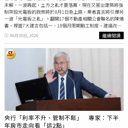
家：「這波」恐回流房市房貸占比降了！房貸餘額卻衝
象是，雖然台灣AI供應鏈投資、科技園區擴廠與股市資金動
未解、一波再起，土方之亂才要落幕，現在又冒出建築將強
15.25兆 專家揭房市真相
能，仍為整體經濟提供強力支撐，但房市受制於授信條件，
制架設光電板的政策將於8月1日急上路，業者直言將引爆另
未能同步反映資產市場熱度，形成「股房不同步」的現象。
一波「光電板之亂」。翻開17個不動產相關公會聯名的陳情
這說明房市成交減速並非單純需求消失，而是購屋人的融資
書，裡面7大建言包括一、18個月限期動工制度，建議改為
能力、建商的推案節奏與銀行的資金配置同時受到約束。賴
實質審查機制；二、建立跨部會土方分流與再利用機制；
繼續閱讀
06月30日, 2026
正鎰表示，部分買方因銀行今年以來的鑑價略趨保守且貸款
三、改善工料雙漲與缺工問題；四、資金配置結構已轉變，
成數下修，僅剩下六成左右，導致民眾在交屋前臨時須補足
第二戶信用管制宜適度檢討調整；五、改善金融鑑價與授信
一至兩成自備款。因此他建議，應該加速改善房貸排撥與審
限制；六、避免金融資源過度集中；七、維持建築產業穩定
核效率，避免換屋者的違約與資金調度風險。科技園區紅利
發展。不動產聯盟總會理事長黃啟倫表示，營建業經營環境
區仍具優勢賴正鎰談到，限貸環境已使建商從過去的積極搶
備受挑戰，已經有不少中小型建商看不到希望退出市場，營
地，改採「都更合建、危老重建、低總價、小坪數及自住型
建業停擺，相關周邊上下游包括代銷、建材、家具、家電、
產品」，並以遞延推案、邊建邊售、控制土地庫存等方式，
裝潢業等也都會受到影響。（圖／方萬民攝）領頭的不動產
來降低資金風險。然而，建照、土地交易與新推案同步下
聯盟總會理事長黃啟倫逐一解釋，現行規定要求建商購地後
滑，短期內已壓抑市場供給與相關產業就業。從下半年與明
18個月內動工，否則將面臨提高利率或收回貸款等壓力，然
年的長遠角度來看，某些地區仍有科技產業擴大開發議題的
進度往往受行政審查效率影響，並非業者單方面可控制，卻
人口紅利效益。例如台北的北士科周邊北投地區，以及台中
迫使業者於不合理時程內集中推案，造成部分區域短期供給
的中科周邊（如十三期、單元二、單元四及單元五），部分
失衡與市場去化壓力。建請中央將「限期動工」調整為「實
央行「利率不升、管制不鬆」 專家：下半
開發商仍鎖定這些地區推案，並針對科技族群的生活需求進
質開發進度認定」，凡已完成規劃設計並正式進入建照或審
年房市走向看「這2點」