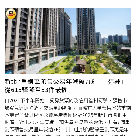
台北市豪宅門檻應該提升到1.2億元，台中市也要調整到
建築安全。設計團隊更是一時之選，包括審議級建築師周劍
活。隨捷運路網陸續到位，預計2034年全數完工，屆時捷
5,000萬元，至於新北市和其他縣市則維持6,000萬元和
平、橫掃國際設計大獎的空間設計師王正行、信義豪宅御用
運可觸及的範圍，都將成為民眾的生活場域。「陸昇G9
4,000萬元即可，「目前的豪宅門檻是10年前訂的，豪宅認
景觀大師蘇瑞泉、摩天樓結構權威劉勇男，以及曾操刀國父
湛」中正大道門牌價值，完熟生活圈「中正路」自古以來就
定標準應該也要與時俱進！」儘管政策門檻對一般
換屋族
造
紀念館與北京鳥巢燈光的袁宗南大師。這支全明星隊伍，將
是連接各地核心的重要角色，從桃園車站到百貨林立的站前
成壓力，但他認為，對頂端客而言，貸款並非首要考量，決
以國際級的視野與工法，為土城打造一座融合科技、人文與
商圈，百年累積的商業能量與完整機能，讓中正大道具備成
定出手的關鍵在於產品的「絕對稀缺性」與「精準定位」。
自然的永續地標。公設空間由德國紅點設計大獎設計大師所
熟且便利的生活環境，在捷運即將通車的條件下，既有生活
王志祥觀察，這群客戶追求的是「比現有住家更高規格」的
規劃「工一設計」。（圖／業者提供）面對建中北一女的搖
圈得以直接升級，讓中正路門牌的價值如虎添翼，遵循軌道
升級體驗，例如國際級的團隊，或是豪宅車道的坡道比需達
籃 萬坪森林森活養生除此之外，軟實力的其他生活機能更
經濟法則，未來捷運通車後，勢必迎接補漲紅利。陸昇G9
到1:10至1:12，車位寬度至少2.75米…等細節規畫；此外，
是吸引家庭客群的關鍵。「松陽馥麗」面對新北公立升學率
湛交通示意圖。（圖／業者提供）「陸昇G9湛」豪宅
比起單戶300坪的規劃，每戶約100坪、一次購入多戶的配
第一的「土城國中」及附設幼兒園，家門對面即是校門，加
DNA，陸昇建設&六大營造聯袂精築「陸昇G9湛」座落中正
置更能精準切中這類客戶的需求。總結來看北市豪宅市場，
上周邊預定3700坪的「You-niverse」青創基地，為孩子打
路黃金門牌，由知名建商陸昇建設與六大營造強強聯手投資
新北7重劃區預售交易年減破7成 「這裡」
建商對產品細節的掌握度與定位策略，才是能否在高端住宅
造了從基礎教育到創新實踐的完整成長路徑。「松陽馥麗」
興建、由五十甲廣告企劃銷售，一方面承接豐沛生活機能，
從615驟降至53件最慘
市場脫穎而出的關鍵。
周邊還有都會中難得的自然環境，環繞著天上山、向天山、
另一方面掌握桃園未來的交通軸線。同側步行捷運G09站僅
文筆山三大森林步道，萬坪綠意成為日常風景；住戶不必刻
約220米，兩站G07桃園車站轉乘台鐵，兩站G11藝文特區
自2024下半年開始，受房貸緊縮及信用管制衝擊，預售市
意養生，只要推開窗或下樓散步，森林芬多精就能為身心充
享受商業繁華，一線轉乘機捷或連接雙北。桃園全新移動模
場買氣迅速降溫，交易量縮明顯，而擁有大量預售屋的重劃
電，實現真正的「森活」品質。五率國際地產行銷副總吳雅
式，提前卡位捷運開通前絕佳起漲點。個案推出進化1+1到
區更是首當其衝。永慶房產集團統計2025年新北市各個重
斯表示「松陽馥麗」為目前土城區最強新建案，從地段條
3房的規劃，搭配國際級建材配備，如全棟全戶淨水再搭配
劃區，對比2024年同期，預售屋交易量的變化，共有7個重
件、建築團隊、建材規劃與付款方式都是遠遠超越消費者期
可調溫廚下飲水機；除了吸氣閥還搭配總存水彎、Showa鋁
劃區預售交易量年減逾7成，其中土城的暫緩重劃區更是年