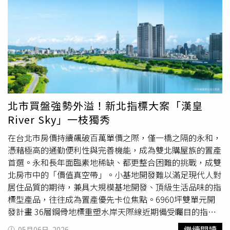
位於南京東路五段，距捷運南京三民站出口約50公尺，地段
優勢明顯。此次營造工程由華熊營造承攬，華熊營造董事長
新屋忠彥表示，將以打造地標建築的精神，為南京東路塑造
具代表性的城市門面。他也指出，華熊在台代表作包括新光
摩天大樓、台北101及陶朱隱園，具備豐富高樓與鋼構施工
經驗。在建築規劃方面，「睿泰曜」採SRC與SC鋼骨結構，
並結合CFT柱內灌漿工法，強化耐震性能。未來完工後，中
高樓層可望遠眺信義計畫區，與台北101形成景觀軸線。
「睿泰曜」基地面積約298坪，規劃地上21層建築，總戶數
北市買盤強勢外溢！新北指標大案「漢皇
121戶，產品為1至3房、21至51坪，預計今年9月動工、
River Sky」一枝獨秀
2030年上半年完工。根據實價登錄顯示，近一年平均單價
約每坪157.23萬元，最高成交單價達171.58萬元，創下南京
在台北市房價持續飆破百萬單價之際，僅一橋之隔的永和，
三民站周邊新高。負責銷售的聯碩地產專案經理何悅生表
憑藉極高的通勤便利性與完善機能，成為雙北購屋族的置產
示，該案自去年12月5日潛銷以來，銷售率已接近5成，購
首選。永和長年面臨素地稀缺、都更整合困難的挑戰，成雙
屋族群以松山在地客為主，並吸引大安、信義區
換屋族
，以
北房市中的「價值真空帶」。小基地開發難以滿足現代人對
及科技業、自營商與資產族群進場。何悅生分析，近一年台
居住品質的期待，兼具大規模基地開發、頂級生活品味的指
股大漲逾2萬點、漲幅接近倍增，帶動部分投資人獲利了
標型產品，往往成為置產優先卡位焦點。6960坪雙單元開
結，轉向具保值特性的房地產市場。相較股市波動，房產具
發計畫 36層鋼骨地標重塑水岸天際線近期備受矚目的指標
備較低風險與抗跌特性，加上政策環境趨於友善，帶動資金
公辦都更案-大陳地區睽違五年，迎來全新預售個案「漢皇
繼續閱讀
05月06日, 2026