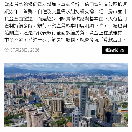
執行長張紘甡表示，近年不少民眾習慣先自行蒐集資訊，再
動產貸款餘額仍緩步增加。專家分析，信用管制有效壓抑短
決定是否安排賞屋，希望降低資訊不對稱帶來的不確定性，
期炒作，首購、自住及交屋需求則持續支撐市場，房市並非
因此團隊將查詢流程整合至 LINE，希望讓民眾利用熟悉的
資金全面撤退，而是逐步回歸實際供需與基本面。央行信用
通訊工具，就能快速取得公開房市資訊，而不必經過繁瑣的
管制持續發酵，銀行不動產貸款集中度明顯下降，市場也開
註冊程序。實價雷達推LINE查詢工具，民眾看房查實價登
始關注，這是否代表銀行全面緊縮房貸、資金正在撤離房
錄免留個資。（圖片提供／實價雷達）張紘甡指出，資訊透
市？不過，若進一步拆解央行數據，就會發現「貸款占比下
明已成為房市發展的重要方向，數位工具若能兼顧便利性與
降」與「貸款金額減少」其實是兩回事。截至2026年5月
繼續閱讀
07月28日, 2026
個人資料保護，有助於提升民眾自主查詢意願，也讓消費者
底，全體銀行不動產貸款集中度降至35.17%，較2024年6
在蒐集資訊階段能擁有更多主導權。他表示，平台設計以提
月底的37.61%下降2.44個百分點；但同期不動產貸款餘額
供公開資訊查詢工具為定位，不涉及仲介媒合服務，希望協
並未縮減，反而由2025年底的15.06兆元增加至15.25兆
助民眾建立更完整的房屋資訊參考。觀察近年消費者使用習
元，顯示銀行仍持續承作房貸，只是放款成長速度已逐步趨
慣，LINE已成為民眾最常使用的通訊工具之一，不少生活
緩。房貸占比降了 不代表銀行全面縮手台灣房屋趨勢中心
服務也逐漸整合至 LINE 平台，降低下載多個 App 的需求。
執行長張旭嵐表示，不動產貸款集中度是一項比率，分子與
市場人士認為，若房屋資訊查詢工具能結合民眾熟悉的使用
分母的變動，都會影響最終數字，因此集中度下降，不能直
介面，並兼顧個資保護與資訊透明，將有機會成為賞屋及購
接解讀為銀行全面緊縮房貸，或資金已大舉撤離房市。她舉
屋流程中的輔助工具之一。實價雷達表示，未來將持續依據
例，若銀行整體放款成長速度高於不動產貸款，作為分母的
政府公開資料更新查詢內容，協助使用者掌握房屋實價登錄
總放款增加幅度較大，即使不動產貸款仍持續成長，集中度
資訊及相關公開環境圖資，讓民眾在購屋前能取得更多公開
比率仍可能下降。從實際金額來看，不動產貸款餘額仍由
資訊作為參考。更多相關資訊可搜尋「實價雷達」官方網站
2025年底的15.06兆元增加至15.25兆元，反映銀行房貸業