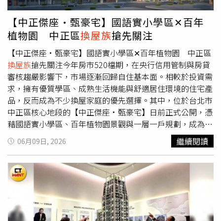
「這原因」集體逆向北漂了！輝達總部效應發威！ 北投房
加條件過多，導致中小建商面臨資金調度壓力，以及金融資
一線案場不乏來客量，但受到整體觀望氛圍、貸款限制，購
市交易暴增3成 科技買盤湧入北士科
源集中於集團建商及特定高熱度區域，中小型建商與地方建
屋民眾信心持續遞延，成交就自然撲空。因此，建請政府可
【中正傑座·甄豪宅】國語實小學區✕百年
設面臨融資排擠，也盼金管會與央行全面檢討現行授信制
考慮適度放寬部分限制，例如針對
換屋族
、年輕家庭、首購
植物園 中正區
換屋族
搶先關注
度。8月1日起，新建住宅屋頂強制要求架設光電板，不僅配
自住等需求，提供更彈性的貸款條件，讓真正有居住需求的
套不足急上路、還在房市最艱困時又增加營建成本，讓業者
人不被過度限制，讓房市回到溫和、穩健、健康發展的軌
【中正傑座·甄豪宅】國語實小學區✕百年植物園 中正區
相當反彈。（示意圖／CTWANT資料室）然而除了以上問題
道。高力國際不動產業主代表服務部董事黃舒衛則表示，此
換屋族
搶先關注今年房市520檔期，在央行信用管制與房貸
待解外，建築業還有新的隱憂，屋頂光電新制將於今年8月
次央行理監事會議象徵房市正式告別高度政策干預階段，整
審核趨嚴影響下，市場逐漸回歸自住基本面。相較於投資需
上路，未來新建建築面積超過1000平方米（約300坪）以
體市場結構將呈現「量穩價整、區域分化、長線資金提前布
求，擁有優質學區、成熟生活機能與舒適居住環境的住宅產
上，強制屋頂設置光電設備，引起建商不小反彈。台灣省不
局」並行的中期格局，房市定價權亦逐步回歸購買力面，提
品，反而成為不少換屋家庭的優先選擇。其中，位於台北市
動產開發公會理事長吳國寶即表示，若是光電板設在公共建
醒賣方認清目前的資金、供需環境，告別超漲泡影，盡早重
中正區核心地段的【中正傑座·甄豪宅】日前正式公開，憑
設、大型建築當然沒有問題，但是沒必要強制連一般住宅也
新定價，而買方也要掌握難得的議價機會。他同時也建議主
藉國語實小學區、百年植物園景觀與一層一戶規劃，成為近
要規範納入，一般建築面積不大，能設置的數量很少，產能
管機關務實檢討高價住宅總價天花板、換屋貸款需求，同時
期市場關注焦點。房市進入理性盤整，具備地段、品牌與產
繼續閱讀
06月09日, 2026
不高，效益有限，但卻因此破壞了台灣建築天際線，讓整個
配合都更、危老政策持續擴大、轉型，調整土建融成數，才
品力的核心蛋黃區新案，仍是高資產族群長期資產配置的首
社會都付出成本，是因小失大。而賠錢的生意沒人做，這項
是貼近市場需求、推進產業升級的關鍵。張旭嵐也進一步指
選。（圖／業者提供）中正區向來是台北市文教氣息最濃厚
政策所多出的營建成本，最終仍會由購屋人所吸收。吳國寶
出，下半年房市觀察重點，除了關注熱錢流向外，另一個就
的行政區之一，其中國語實驗國民小學更是許多家長心目中
表示，央行一直期待房價下修，但事實上營建成本層層堆
是通膨問題。近期我國的通膨率超過2%警戒線，若後續未
的明星學校。創校超過百年，長期維持額滿狀態，設籍條件
疊，房價根本沒有下修空間；再來，台灣有許多颱風災害，
能回落至2%以下，下半年升息的可能性將提高；由於當前
相對嚴格，周邊住宅市場也因此受到高度關注。從國語實小
未來維護光電板的成本和天災帶來的風險都要住戶來承擔，
房貸的利率水平已來到近17年新高，升息恐加深民眾的購屋
出發，串聯南門國中、建國中學與北一女中，形成完整十二
然而政策卻急躁上路，配套不足，勢必又將引發另一波「光
負擔，減損市場復甦力道，因此通膨高低牽動利率走勢，成
年優質學習路徑，成為許多家庭選擇定居中正區的重要原