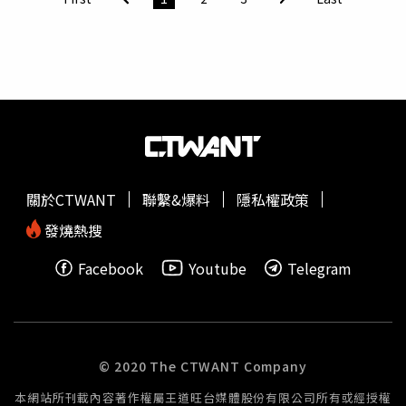
「璞園一隅」，以目前開價約140~145萬元展現極強的競爭
力。除了具備「成屋」看得到、摸得到的安心感，相較未來
新案更有顯著的「疊價利差」，成為追求高CP值與增值潛
力的自住精英族群首選。「璞園一隅」位於興雅國小靜巷第
一排，享受永久校園綠地棟距。 （圖／業者提供）拒絕
「蝸居小宅」 專為自住而鑄的3米4質感空間當市場因單價
過高而紛紛推擠「蝸居小宅」、犧牲格局尺度時，璞園建築
團隊堅持回歸居住本質。座落於基隆路一段35巷9號的「璞
園一隅」，規劃均質雙併44坪、47坪的正3房與3+1房。本
關於CTWANT
聯繫&爆料
隱私權政策
案產品力展現出對「隱於市」生活美學的實踐：校園永久棟
距：基地正對興雅國小，不僅擁抱永久棟距首排優勢，高層
發燒熱搜
戶別更可飽覽富邦A25、大巨蛋、台北101等地標景觀。極
Facebook
Youtube
Telegram
低密度純住：全案僅12戶純住家、一層僅2戶的規劃，配置
坡道平面車位，確保住戶素質與高度隱私。高標建築規格：
室內挑高3米4，並提供業界罕見的10年防水保固與7年設備
保固。輕裝修交屋：考量購屋者需求，交屋即附帶廚具設
備、衛浴設備、全室天花、空調與全熱交換器，縮短裝修期
© 2020 The CTWANT Company
並降低入住門檻。隱於市的靜巷住宅：與101保持「最完美
本網站所刊載內容著作權屬王道旺台媒體股份有限公司所有或經授權
的距離」「璞園一隅」受惠於信義兒福A1、A2基地與台泥