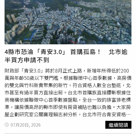
移轉棟數僅約12.4萬棟，創近10年同期新低，若下半年市場
回流帶動下，預期成屋市場將有機會率先反映，至於預售市
來大飯店、六福萬怡酒店等五星級飯店群的插旗，更讓南港
買氣未明顯回升，全年交易量恐面臨26萬棟保衛戰，顯示整
場仍須觀察整體信用環境與買方信心是否同步改善。房市能
具備與信義計畫區、大直重劃區三足鼎立的國際接待實力。
體房市景氣仍偏緩，部分區域甚至相對低迷。因此，目前較
否回溫 仍得看政策風向整體而言，兩位專家都認為，市場
中國開發鎖定南港推品牌街廓改造計畫「中國開發」其母公
精準的解讀應是，貸款餘額的微幅增加，主要受到新案交屋
資金確實已開始重新思考配置方向，但房市是否迎來新一波
司為「中國建經」，中國建經由土地銀行及兆豐銀行等公股
潮支撐，並不能視為房市已全面回溫，也不代表銀行資金已
買盤，除了股市表現與房價修正之外，政策環境仍是影響資
金融機構投資設立，以嚴謹的金融血統與強大都更整合能量
全面回籠房地產市場。房市回歸基本面 首購自住撐起市場
金流向的關鍵變數。未來市場走勢也將更加重視區域發展、
著稱；「中國開發」正是其100%持股的子公司，承襲同樣
整體而言，央行信用管制已逐步改變房市買盤結構，高槓
產品條件與基本面，而非全面普漲。股市賺飽錢去哪？專
穩健的財務體質與建築專業。面對南港蛻變吸引多家建商插
4縣市恐淪「青安3.0」 首購孤島！ 北市逾
桿、短線轉售及跟風投資需求降溫，但首購、自住、換屋與
家：「這波」恐回流房市
旗推案，「中國開發」更是將南港列為重點開發區塊。自
半買方申請不到
交屋需求仍持續存在，使房市資金沒有全面退場。對市場而
2024年推出的公辦都更案「豐琚」，特別邀請普立茲克建
言，投機買盤退場後，交易逐漸回歸區位、產品、價格與實
築獎得主伊東豊雄操刀設計，以日系有機建築語彙驚艷地產
財政部「青安3.0」將於8月正式上路，新增年所得低於200
際居住需求，也有助房市從全面追價，走向「選區、選產
界，樹立難以撼動的品牌口碑。此次推出由豪宅御用建築
萬與年齡50歲以下雙門檻。根據聯徵中心首季數據，高房價
品、看基本面」的新階段。對長期置產族而言，現階段雖非
師-呂建勳設計的「豐琙」，並同時宣布採取短、中、長程
的雙北與竹科新貴聚集的新竹，符合資格人數全台墊底，北
全面多頭行情，但市場降溫也提供更充裕的看屋、比價與議
市甚至有過半買方直接出局。台北市首購族直接腰斬根據住
開發策略，展現對南港區的長遠佈局決心。「中國開發」近
價空間。具備產業聚落、交通建設、人口移入及成熟生活機
商機構依據聯徵中心首季數據盤點，全台一致的排富排老標
期於北流旁啟動「豐琙」開發計畫，正式為「北流靜巷-樹
能的區域，仍有機會在市場盤整中展現較強支撐力。觀察房
準，讓房價高昂的縣市即使有房貸補貼也難以負擔。大家房
海新居境」的品牌聚落揭開序幕。（圖／業者提供）「豐
市 不能只看集中度一項數字專家提醒，判斷房市資金是否
屋企劃研究室公關襄理賴志昶分析，台北市符合青安資格的
琙」登場：1,697坪綠帶旁的純住綠洲中國開發選址於台北
回溫，不能只觀察不動產貸款集中度或貸款餘額，還應同步
購屋人僅剩48.4%，全台墊底。這顯示北市買方有超過五成
流行音樂中心旁純住宅新區，不同於南港車站周邊商業氣息
繼續閱讀
07月20日, 2026
檢視建物買賣移轉棟數、房貸核准金額、平均核貸成數、銀
不是年過半百的
換屋族
，就是年收破200萬元的金字塔頂端
的喧囂，「豐琙」基地正臨1,697坪新陽綠地，擁有難得的
行鑑價、房貸利率與新案交屋量。現階段房市較貼近的描