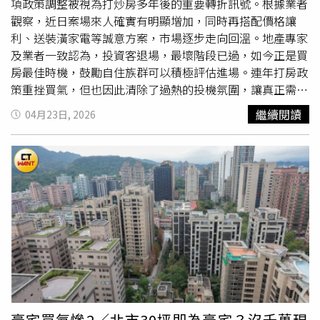
加上重劃區規劃完整，一直都是備受建商和購屋民眾關注的
項政策調整被視為打炒房多年後的重要轉折訊號。根據業者
房市熱區。雖然短期內受交屋潮與景氣環境影響，去化壓力
觀察，近日案場來人確實有明顯增加，同時再搭配價格讓
有所增加，但從長遠來看，北屯具備強勁的人口紅利與建設
利、送裝潢家電等誠意方案，市場逐步走向回溫。地產專家
題材支撐，整體發展前景仍然相當看好。針對當前市場環
及業者一致認為，投資客退場，最壞階段已過，如今正是買
境，莊思敏提醒，目前房市正值盤整階段，民眾的購屋決策
房最佳時機，鼓勵自住族群可以積極評估進場。連年打房政
應以實際居住需求為主要考量，避免因市場話題而衝動入
策重挫買氣，但也因此清除了過熱的投機氛圍，讓真正需要
市。同時，鑒於目前新建案房價仍落在歷史高檔，民眾進場
住房的家庭重拾信心。不過過去一年半，
換屋族
卻在限貸令
繼續閱讀
04月23日, 2026
前更要審慎評估自身的財務實力，切莫盲目追價或過度操作
第二戶貸款僅5成的包袱下，始終催不起剛性需求的買氣。
槓桿，以降低未來市場波動可能帶來的風險。對於首購族或
海沃創意行銷總經理林睿豪指出，這次第二戶放寬，是政府
換屋族
而言，中古屋亦是不錯的選擇。多數中古屋位於機能
第七波信用管制以來首次鬆綁動作，顯示官方態度轉向「鬆
成熟、抗跌性較佳的生活圈，再加上不少屋主取得成本相對
綁或持平」，不再進一步收緊。他強調，去年底市場「慘不
較低，議價空間更具彈性，購屋者也較有機會以合理價格入
忍睹」，來客稀少，但今年天氣回暖加上政策利多，賞屋人
手心儀物件。近一年六都待售新成屋增加最多的前五名行政
潮明顯回升，已有數個案場銷售表現優異。回顧過去一年
區（單位：宅）。（圖／中信房屋提供）還在等崩盤？ 買
半，不只國內房市政策影響，外部環境還有關稅、地緣政
氣全擠進「這幾區」 專家揭跳漲14.6%真相越等越貴！ 七
治、戰爭等國際局勢，民眾等房價下跌、觀望氣氛濃；然而
都最新購屋門檻曝 新竹晚5年「得多掏240萬」要等還是
實際上，房價就跟物價一樣，幾乎是「有去無回」。專家認
衝？ 全台新案開價「跌回兩年前」一表看房市新變化
為，預售屋付款輕鬆又能賺增值紅利，以目前政策逐步放寬
的態勢，3年後交屋時，貸款限制問題或許已恢復過往常
態。（示意圖／林榮芳攝）專家普遍認為，房價頂多因市場
豪宅買氣慘2／北市30坪即為豪宅？沒千萬現