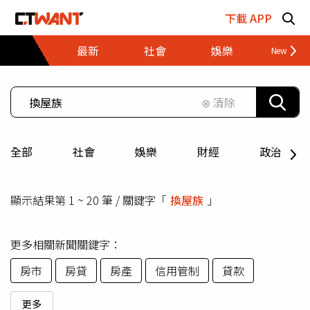
跳至主要內容區塊
下載 APP
最新
社會
娛樂
財經
⊗ 清除
全部
社會
娛樂
財經
政治
顯示結果第 1 ~ 20 筆 / 關鍵字「
換屋族
」
更多相關新聞關鍵字：
房市
房貸
房產
信用管制
貸款
更多