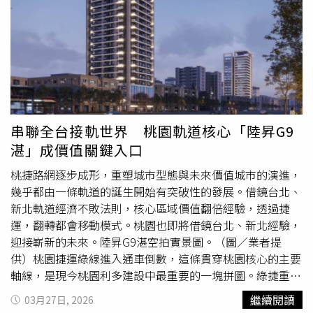
長張麗莉即是血淋淋案例，她告訴CTWANT記者，龍寶在台
在新北市是否真的存在「不用賣肝也能買得起」的房子？隨
中近期交屋的案子，有近半戶數總價都超過台中豪宅貸款門
著市場討論度升高，「松陽馥麗」因一支開箱影片宣傳造成
檻，4年前買賣條件可貸款55%，現在降為3成，導致近3成
房市討論焦點。相較於多數新建案動輒需百萬元以上簽約
的客戶面臨自備款不足。王瑞祺表示，這種案例在都會地區
金，「松陽馥麗」透過低門檻入主與裝潢配套，有效降低購
很普遍，在此情況下，即使央行第二戶貸款略為鬆綁，仍難
屋初期壓力。房市觀察人士指出，對首購族而言，資金門檻
以解決高總價產品的資金斷鍊問題，進而增加買賣雙方違約
與交屋後裝修成本往往是兩大負擔，此類整合型方案可望提
與交易糾紛的風險。再回頭看看台北市，目前新建案平均單
升進場意願。產品規劃上，該案主打2至3房純住宅設計，一
價普遍站上120萬元，凡權狀50坪、室內30餘坪的新房，加
層五戶搭配雙電梯，鎖定小家庭與自住客群。格局配置以實
串聯全台接軌世界 桃園軌道核心「陸昇G9
上車位總價即可能突破7,000萬元門檻。室內空間30坪即被
用與機能為導向，兼顧客廳、臥室與收納空間，回應現代家
湛」成價值關鍵入口
認定為豪宅，讓不少業者形容「政策導致市場畸形」。代銷
庭的生活需求。基地位於永寧站生活圈，步行可達捷運，同
公會全聯會理事長戴嘉聖表示，有許多換屋需求的客戶，自
時享有成熟商圈與學區資源，具備穩定居住需求基礎。交通
桃捷路網逐步成形，重塑城市型態與未來價值城市的演進，
備款不夠，為了避免觸碰豪宅門檻，建商只能總價除上房價
發展上，除既有板南線外，未來尚有三鶯線與萬大線銜接，
幾乎都由一條軌道的誕生開始有突破性的發展。借鏡台北、
來決定坪數。（圖／林榮芳攝）不動產代銷公會全聯會理事
現有北二高與65快速道路，提升區域連結性。交通便利性是
新北軌道經濟不敗法則，核心區域價值翻倍經驗，透過捷
長戴嘉聖就感嘆，這幾年全台房價都往上跑，政府對於豪宅
購屋的首要考量，捷運路網逐步到位，其中永寧轉運站更可
運，翻轉都會移動模式。桃園也即將借鏡台北、新北經驗，
的認定金額卻一直沒動，早已和市場嚴重脫節，現在購買大
直達桃園機場，更具備強大的保值與增值潛力。國際大師團
迎接嶄新的未來。陸昇G9湛空拍實景圖。（圖／業者提
坪數產品必須先自備現金幾千萬元起跳，一般
換屋族
根本拿
隊聯手打造為了匹配這塊珍稀土地，「松陽馥麗」在建築規
供）桃園捷運綠線進入通車倒數，這條貫穿桃園核心的主要
不出這麼多現金，導致總價破豪宅線的產品都成了「票房毒
劃上展現了極高規格的誠意。松陽機構走過35年，特別延請
軸線，是現今桃園利多建設中最重要的一塊拼圖。綠捷重要
藥」，也逼得建商坪數只能越蓋越小。根據各地方平均成交
擁有70年歷史、曾參與東京羽田機場與北陸新幹線工程的
的熱點，包含G11藝文特區，G07桃園車站等重要核心，縫
繼續閱讀
03月27日, 2026
單價對應豪宅應有的百坪標準，新聯陽董事長王志祥建議，
「日本國土開發（JDC）」負責營造，以日系究極精工確保
合因距離產生的機能差異，讓不同區域之間可快速共享生