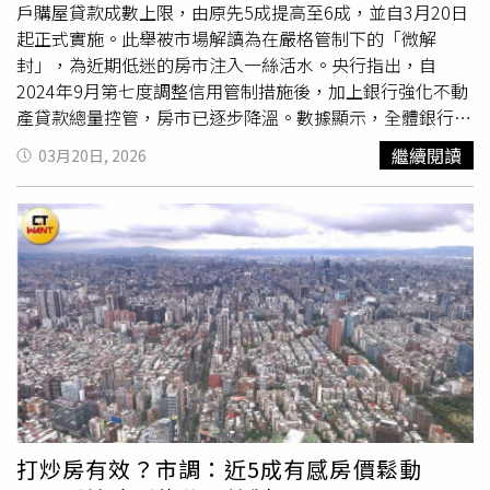
案網址：https://urbanluxury.hct.tw/
是，新莊3個重劃區中就有2個重劃區預售交易量年減幅超過
戶購屋貸款成數上限，由原先5成提高至6成，並自3月20日
7成。陳金萍分析，新莊的副都心與塭仔圳重劃區，具備大
起正式實施。此舉被市場解讀為在嚴格管制下的「微解
面積整體開發、都市規劃完善，以及捷運建設與產業進駐等
封」，為近期低迷的房市注入一絲活水。央行指出，自
多項優勢，未來發展潛力備受看好，且房價相較鄰近的板
2024年9月第七度調整信用管制措施後，加上銀行強化不動
橋、三重具親民優勢，吸引不少新婚與首購族關注，但
產貸款總量控管，房市已逐步降溫。數據顯示，全體銀行不
2025年當地預售交易量仍出現明顯量縮，主要還是受整體
動產貸款占總放款比率，已由2024年6月的37.6%高點，回
繼續閱讀
03月20日, 2026
房市氛圍影響，購屋族群出手意願降低，導致買氣不佳、交
落至2026年2月的36.0%；不動產貸款年增率亦由9.4%降至
易量明顯下滑。
3.7%，顯示資金過度集中房市的情況已有改善。此外，房
價漲勢趨緩、交易量降溫，投機炒作情形也明顯減少。在此
背景下，央行考量部分民眾申請第2戶貸款主要為自住或家
庭需求，決定適度放寬限制，減輕
換屋族
資金壓力，同時兼
顧市場穩定。房市專家指出，雖僅放寬1成，但對需同時負
擔舊屋與新屋的族群而言，自備款壓力可望顯著降低，有助
打破近期買賣雙方僵局。央行第七波信用管制微調重點。
（圖／央行提供）央行鬆綁救房市 2026年迎久違甘霖住商
不動產企劃研究室執行總監徐佳馨認為，此次理監事會議釋
出善意，針對第二戶限貸令微調，為
換屋族
群解套，堪稱市
場久違的小驚喜，算回應市場的殷殷期盼。徐佳馨補充，央
打炒房有效？市調：近5成有感房價鬆動
行本次跌破眼鏡，針對
換屋族
的成數放寬，從五成放到六