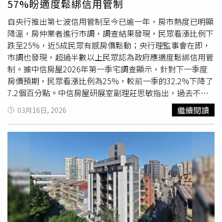
57%盼適度鬆綁信用管制
成，除回應民意外，也是擔心不動產流動性受到影響，進而
產生系統性風險，雖然只有一成，但對產業信心有相當幫
自央行推出第七波信用管制至今已逾一年，房市熱度已明顯
助，也算回應市場的殷殷期盼。政策微調符期待 買賣僵局
降溫，房仲業者進行市調，調查結果發現，民眾看漲比例下
浮現轉機大家房屋企劃研究室公關襄理賴志昶認為，如今央
跌至25%，近5成民眾有感房價鬆動；央行理監事會在即，
行針對
換屋族
群最在意的第2戶房貸成數，由5成放寬至6
市調也發現，超過半數以上民眾認為政府應適度鬆綁信用管
成，不僅符合各界對於「微調」的期待，也讓原本陷入僵局
制。據中信房屋2026年第一季宅調查顯示，針對下一季度
的買賣雙方有轉圜餘地；此外，成數調升有助於大幅減輕
換
房價預期，民眾看漲比例為25%，較前一季的32.2%下降了
屋族
的自備款壓力，預計能帶動部分觀望的剛性買氣回流，
7.2個百分點。中信房屋研展室副理莊思敏指出，過去不少
讓2025年低迷的房市交易量，在2026年總算迎來久違的甘
民眾對房價抱持「只漲不跌」的迷思，但隨著信用管制與銀
繼續閱讀
03月16日, 2026
霖。產業迎洗牌總體檢 買方可望撿「甜甜價」賴志昶建
行房貸緊縮等政策持續發酵，市場投機氛圍已逐漸消散，購
議，雖然央行略微鬆綁，但房市整體仍處於空頭盤整期，這
屋民眾的態度也變得更加理性。過去一年市場上頻繁出現
段時間依然是對第一線業者的「總體檢」。觀望氣氛雖稍有
「房市轉冷、房價下跌」等資訊，但民眾是否真的有感？調
緩解，但現金流較為緊縮的中小型業者，仍需留意斷鏈危
查結果顯示，有47.5%、接近半數的民眾表示已經感受到房
機，未來大者恆大情況將持續加劇；另一方面，隨著貸款成
價出現鬆動，或議價空間增加；有30%的民眾認為價格變化
數微幅放寬，部分面臨房屋持有成本漸高的成屋屋主心態已
不大；11.5%表示完全沒有感覺；還有11%的受訪者因近期
調整，中古市場議價空間依然存在。對購屋人而言，此波市
未實際看屋，所以暫時沒有明確看法。對此，莊思敏表示，
場盤整仍是難得一遇的時機，建議有換屋需求的民眾，可秉
由於市場轉向買方主導，部分急於回籠資金的屋主開始放軟
持「廣看屋、勤議價、勇下手」的原則，善用放寬的貸款成
身段，願意釋出更大的價格彈性，這也不少讓觀望已久的自