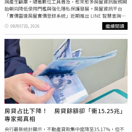
詢產生顧慮。隨著數位工具普及，愈來愈多房屋資訊服務開
始朝向降低使用門檻與強化隱私保護發展。房屋資訊平台
「實價雷達房屋實價登錄系統」近期推出 LINE 智慧查詢服
務，使用者加入官方 LINE 後，無須另外下載 App，也不需
繼續閱讀
08月07日, 2026
註冊會員或填寫手機號碼，即可透過定位或輸入地址查詢周
邊房屋實價登錄資訊，希望讓民眾在看屋過程中，能以較低
負擔的方式取得公開資訊。根據平台說明，民眾外出看屋
時，只要透過 LINE 官方帳號傳送目前位置或輸入地址，系
統便會依據政府公開的實價登錄資料，提供附近成交資訊與
行情參考，協助使用者快速了解周邊價格概況。平台表示，
所有查詢資料皆以政府公開資料庫更新內容為依據，實際資
訊仍應以政府最新公告資料為準。實價雷達推LINE查詢工
具，民眾看房查實價登錄免留個資。（圖片提供／實價雷
達）除了成交行情外，近年不少購屋族也開始重視住宅周邊
環境資訊，例如土壤液化、淹水潛勢及活動斷層等公開圖
資。平台進一步整合相關政府公開資料，讓民眾在查詢地址
房貸占比下降！ 房貸餘額卻「衝15.25兆」
時，也能同步了解周邊環境資訊，作為購屋評估時的參考依
專家揭真相
據。相關內容皆引用政府公開圖資，不代表對房屋安全性作
出保證，仍建議消費者搭配專業評估與現場勘查。實價雷達
央行最新統計顯示，不動產貸款集中度降至35.17%，但不