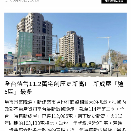
回流房市。
River Sky」，相較永和過往新案多為百坪至數百坪的小基地
開發，該案以大基地整體開發、百米水岸景觀等優勢，重新
梳理城市街廓，不僅翻轉既有老舊市容，更以36層SRC鋼骨
地標建築群，重塑區域天際線，成為少數具備「城市再造規
模」的代表性鉅作。北市買盤強勢外溢！新北指標大案「漢
皇River Sky」一枝獨秀。（圖片提供／漢皇）在地與置產買
盤雙重支撐 首期開出紅盤市場觀察指出，永和長年累積穩
定且強勁的在地買盤，隨著政策面逐步鬆綁第二屋貸款條
件，資產型買盤回流跡象明顯，加上捷運頂溪站既有優勢，
以及未來萬大線串聯，形成雙捷運生活圈，讓區域具備高度
自住支撐力。尤其在台北市人口持續外溢的趨勢下，「一橋
之隔」的通勤便利性，使永和成為兼具生活機能與價格優勢
全台待售11.2萬宅創歷史新高! 新成屋「這
的首選區域。該案因地點、生活機能、交通便利與永和稀有
5區」最多
大基地開發，讓該案短時間銷售亮眼，反映市場熱度。在近
期房市回溫的氛圍中，展現出強大的市場吸力，獲得北市外
房市景氣降溫，新建案市場也在面臨相當大的挑戰。根據內
溢買盤與永和在地
換屋族
高度認同，成為近期強勢開出紅盤
政部不動產資訊平台最新數據顯示，截至114年第二季，全
的指標建案。北市買盤強勢外溢！新北指標大案「漢皇
台「待售新成屋」已達112,086宅，創下歷史新高，與113
River Sky」一枝獨秀。（圖片提供／漢皇）永和罕見私人泳
年同期的103,130宅相比，短短一年就激增近9千宅。若進
池 百米綠化景觀花園在產品規劃層面，「漢皇River Sky」
一步觀察六都各行政區的表現，近一年待售新成屋增加最多