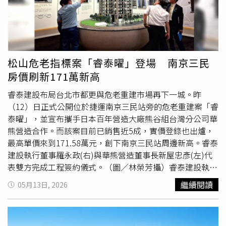
電板之亂」。
為下半年房市的重要變數。
因。【中正傑座·甄豪宅】座落中正區核心，擁國語實小等
12年完整名校路徑，更有未來萬大線交通優勢，奠定地段稀
缺價值。（圖／業者提供）除了教育優勢外，中正區同時擁
有完善交通與生活機能。區內匯聚總統府、行政院等重要機
關，台北車站更是全台唯一多鐵共構交通樞紐。未來隨捷運
松山危老指標案「睿泰曜」登場 南京三民
萬大線逐步到位，將進一步提升區域便利性與發展潛力。本
房價刷新171萬新高
案與擁有百年歷史的台北植物園為鄰，8.2公頃綠意景觀宛
如自家庭院。園區內匯集超過兩千種植物，四季景色各具特
睿泰建設布局台北市都更與危老重建市場再下一城。昨
色，住戶可享受晨間散步、午後休憩與親子活動等自然生活
（12）日正式公開位於捷運南京三民站旁的危老重建案「睿
體驗。在繁華市中心坐擁珍貴綠意，也讓【中正傑座·甄豪
泰曜」，並宣布攜手日本百年營造大廠熊谷組台灣分公司華
宅】成為中正區少見兼具都會機能與生態環境的住宅產品。
熊營造合作。而該案目前已銷售近5成，實價登錄也出爐，
全案採一層一鄰規劃，創造更單純的居住環境與隱私空間。
最高單價來到171.58萬元，創下南京三民站周邊新高。睿泰
同時導入全邸訂製服務，從格局配置、動線設計到建材選
建設執行董事羅永政(右)與華熊營造董事長新屋忠彥(左)代
配，皆可依據居住者需求量身打造，跳脫傳統標準化住宅框
表雙方完成工程簽約儀式。（圖／林榮芳攝）睿泰建設執行
架。市場人士指出，在房市逐步回歸自住需求的階段，能同
董事羅永政表示，「睿泰曜」整合歷時逾10年，開發過程不
繼續閱讀
05月13日, 2026
時兼顧教育資源、生活品質與長期居住價值的產品愈發受到
易，對於打造區域指標性危老重建案深具信心。他指出，公
青睞。【中正傑座·甄豪宅】結合學區、綠景與客製化規劃
司將持續深耕台北市精華區，未來在信義、中正及大直等地
優勢，為台北市中正區換屋與自住市場增添新選擇。
將陸續推出新案，總開發量體上看百億元。「睿泰曜」基地