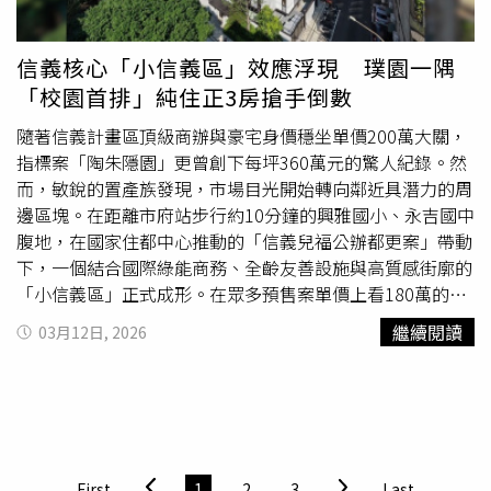
數，在此時入手理想好宅。329檔期推了個寂寞 北台灣推案
住族群，開始重新評估進場時機。央行第一季理監事會議召
量創15年新低新青安2.0要來了？ 財政部曝考量3面向軌道
開在即，針對未來政策方向，調查顯示有57%的民眾認為政
經濟發威！三鶯線通車倒數 「這2區」房價飆
府應適度鬆綁信用管制。莊思敏表示，自央行重錘打炒房以
信義核心「小信義區」效應浮現 璞園一隅
來，短期炒作現象確實大幅減少，購屋需求已回歸以自住為
「校園首排」純住正3房搶手倒數
主，顯見相關政策已發揮一定效果，建議政府後續可適度鬆
綁管制措施，避免誤傷真正有剛性需求的自住族和
換屋族
，
隨著信義計畫區頂級商辦與豪宅身價穩坐單價200萬大關，
緩解購屋民眾的資金壓力。此外，房地產涉及眾多上下游產
指標案「陶朱隱園」更曾創下每坪360萬元的驚人紀錄。然
業，適度鬆綁也能防止市場交易停擺，促進產業穩健發展。
而，敏銳的置產族發現，市場目光開始轉向鄰近具潛力的周
邊區塊。在距離市府站步行約10分鐘的興雅國小、永吉國中
腹地，在國家住都中心推動的「信義兒福公辦都更案」帶動
下，一個結合國際綠能商務、全齡友善設施與高質感街廓的
「小信義區」正式成形。在眾多預售案單價上看180萬的趨
勢下，北市質感建商璞園建築團隊於此區推出的全新落成案
繼續閱讀
03月12日, 2026
「璞園一隅」，憑藉成屋優勢與稀缺的純住格局，成為市場
關注焦點。區域疊價效應強勁 「璞園一隅」成屋優勢更顯
親民「小信義區」近期推案熱絡，兩年前登場的指標案「吉
祥如藝」成交價攀升至150萬元，而「國美榕遇」更創造出
150~164萬元的成交行情。對比區域內未來新案單價預估將
挑戰180萬元大關，位於核心地段、正對興雅國小第一排的
First
1
2
3
Last