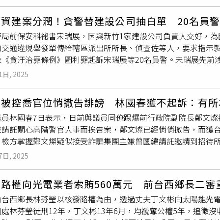
015年權勢性侵自己所指導的女博士生。由於唐姓教授有寫日記
教授日記內容，找到1名曾遭他侵害的學生作證，依強制性交、猥
投資建案分潤！貪警替建設公司抽白單 20名員
藉故要求女學生到研究室後，對學生伸出鹹豬手性騷；此外還在
警局前保安科祕書宋瑞展，因與新竹1家建設公司負責人交好，為
部等部位，被害人在社群網站爆料，事件因此曝光，估計20人受
的交通違規舉發單傳給轄區派出所所長、偵查佐等人，要求指示製
狼師事件，高科大18日法表公開回應表示，近日召開性平會，經
依《貪汙治罪條例》圖利罪起訴宋瑞展等20名員警。宋瑞展先前
教師法》、《性別平等教育法》等多項法規，性平會決議解聘且
移審新竹地院目前羈押審理中。檢察官在起訴書中指出，宋瑞展
姓講師涉及性騷事件後，校方循校安系統通報並成立調查小組進行
1日, 2025
查隊長等刑事偵查單位主管，竟為圖投資建案分潤個人私利，主
師，將續送三級教評會審議定案。高科大還強調，校方針對性平
所有人或駕駛人，更連帶影響資深警官及基層警員均共涉罪責，
講習，加強校內性平意識宣導。
燦被控喬官位悄撤告誹謗 林國春獲不起訴：有所
，宋因與某建設公司交好，得知建商負責人、經理、員工及友人
議員林國春7日表示，日前與議員同僚踢爆前行政院副院長鄭文燦接
給時任北門派出所李姓所長、竹市警一分局張姓偵查佐、文華派
緯請託關心高階警官人事而挨告案，鄭文燦已經悄悄撤告，而獲
佐再轉傳給北門所呂姓巡佐並告知上情。李姓與吳姓所長、張姓偵
，檢方掌握鄭文燦疑似接受詐騙集團主嫌曾國緯請託邀請到招待
屬關係，共指示15名製單員警抽白單，未把車輛違規照片及違規
當時已經遭到許多地方地檢署通緝，根本是個通緝犯，因此與同
認為聽取宋指示的所長、偵查佐及巡佐等4人從警多年，將關說請
7日, 2025
告發鄭文燦涉嫌「窩藏人犯」。鄭文燦對此曾強調自己根本不認
15名基層員警是受學長請託，礙於同仁情誼或囿於警界「抽白單
法律行動，警政署當時也表示報導純屬子虛烏有，甚至驚動調查
路權向光電業者索賄560萬元 前台西鄉長二審
有出入，清查更不曾有人員對外揭露案情。事後鄭文燦不僅對林
台西鄉長林芬瑩以核發路權為由，透過丈夫丁文彬向太陽能光電業
在臉書與Youtube等社群平台中指控自己的桃園市議員舒翠玲
處林芬瑩徒刑12年，丁文彬13年6月，均褫奪公權5年，追徵沒
。然而2024年夏天鄭文燦被控
收賄案
爆發而遭羈押多時，儘管之