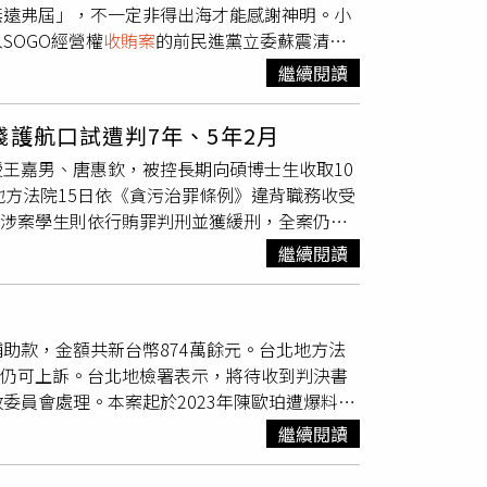
無遠弗屆」，不一定非得出海才能感謝神明。小
SOGO經營權
收賄案
的前民進黨立委蘇震清，
兒子助選，已違反強制處分，曾被二審法官叫回
繼續閱讀
叫做李晟瑞，在萬福禪寺靈骨塔詐欺案中騙走14
理中，合議庭審酌被告犯罪嫌疑重大，有相當理由
護航口試遭判7年、5年2月
進行，從2025年4月14日裁定自4月15日
王嘉男、唐惠欽，被控長期向碩博士生收取10
想在今年6月12日到15日、19日到22日期
地方法院15日依《貪污治罪條例》違背職務收受
，他認為這是個人宗教信仰，攸關他的「心理安
名涉案學生則依行賄罪判刑並獲緩刑，全案仍可
序的進行，他願意具保以暫時解除「禁海令」。
紀錄發現異常訊息，進一步追查後揭露高科大工
潛逃並無必然關係，因此仍有限制出海的必要，
繼續閱讀
年起，涉嫌替多名碩博士在職專班學生安排論文代
高；況且「神明無所不在」，李晟瑞可誠心祝
其中一名鄭姓博士生更是高雄岡山地區知名傳產企
不可替代性，所以駁回聲請。
成論文撰寫，並協助取得學位資格。檢調2024
助款，金額共新台幣874萬餘元。台北地方法
到案後均坦承犯行，分別以10萬元及20萬元
案仍可上訴。台北地檢署表示，將待收到判決書
手代筆論文外，還協助學生順利通過口試與學位
委員會處理。本案起於2023年陳歐珀遭爆料，
2年，並追繳沒收65萬7168元犯罪所得；唐
任選戰。隨後再遭檢舉於立委任內長期收賄，案
奪公權2年，並沒收10萬元不法所得。判決也指
繼續閱讀
宗與許仁圖，實際薪資卻由聯興國際物流公司前董
閱讀完整英文文獻，卻仍順利取得學位；另有論
支出，至2023年累計金額達新台幣413萬餘
同失守。涉案的鄭姓博士生及5名碩士在職專