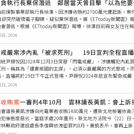
最貪執行長棄保潛逃 鄰居當天曾目擊「以為他要
方認定，陳歐珀於收受利益期間，利用立委職權推動對相關業者
，共6人均被依對公務員違背職務行為交付賄賂罪判刑。其中鄭男遭
前煉製事業部執行長徐漢，因涉嫌收賄約2700萬元遭起訴，案
低港區土地租金，以及納入疫情紓困方案等。此外，在基隆港橋
刑2年，並須向公庫支付3萬至5萬元不等款項，同時接受法治教
日卻突然破壞電子腳鐐，疑似棄保潛逃。據《ETtoday新聞雲
分推動《商港法》修法，涉及業者利益。另在租賃業者部分，檢方
成行政調查，後續將依最終判決結果辦理解聘等相關程序。校方
會潛逃。根據《ETtoday新聞雲》報導，徐漢目前與女友住
暫緩執行裁罰規定，相關業者其後透過洪文宗交付現金新台幣50
任何違反學術倫理行為均秉持「毋枉毋縱」原則處理，未來也將
常和鄰居互動，但見到面時會打招呼。鄰居表示，徐漢昨日上午9
不違背職務收賄、利用職務機會詐取財物及洗錢等罪起訴陳歐珀，
及學術公信力。本案被視為國內首宗因「賣學位」而遭法院以貪
0日, 2026
漢常常會到屏東的廟拜拜，所以當時鄰居以為他只是要去拜拜，
院審理後，判處其應執行16年徒刑，褫奪公權6年。同案被告徐慧
對在職專班論文品質及學位審查制度的關注。
收賄案
件時，都會抱怨因為自己在中油「升官升太快」，甚至有
，褫奪公權3年；洪文宗因過世，公訴不受理。全案仍可上訴，後
悅戒嚴案涉內亂「被求死刑」 19日宣判全程直
的。檢警表示，徐漢最後一次報到是在18日晚間，隔天上午從住
統尹錫悅因2024年12月3日突發「閃電戒嚴」，涉嫌觸犯內
而是轉搭區間車南下至屏東潮州，再轉搭計程車前往萬巒，直到
死刑，稱其為「違憲叛國的主謀」，必須以最嚴厲的方式懲戒。而
後失聯。科技監控中心發出通知後，檢警迅速於昨天下午2時許核
，直播將於19日下午正式登場。尹錫悅2024年底宣布緊急戒
，全力防止徐漢出境，目前全案仍在追查中。據了解，全案預定於
本月19日下午3時（台灣時間19日下午2時）舉行，法院決定
5年6月才以500萬元交保，並被限制出境、出海、定期報到，
1日, 2026
播。根據《韓聯社》報導，首爾中央地方法院刑事合議第25庭1
兒子海外婚禮為由為由申請解除限制，但遭法院駁回。徐漢目前
據法院決定，宣判當天將由法院自有設備拍攝庭內畫面，並即時
電
收賄案
一審判4年10月 雲林議長黃凱：會上訴
，轉播過程可能出現部分延遲。尹錫悅上月16日才因涉嫌妨礙高
議會議長黃凱涉嫌向光電業者收賄1480萬元，遭新北地檢署依
5年，當時宣判過程亦曾進行直播。報導調查指出，南韓歷來亦有
犯後態度惡劣，當庭求處20年重刑，新北地方法院今（22）日
因「閨蜜干政」案宣判過程獲准直播，同年7月國家情報院特別活
雲林縣政府建設處長李俊興依洩密罪判8月。黃凱表示，會再上訴
對外直播。此次為戒嚴相關案件中，第五次進行宣判轉播。除尹錫
件攤在陽光下。黃凱今日發出聲明稿表示，針對法院所做出的一
內亂重要任務從事」案，以及28日尹錫悅夫人金建希涉統一教
收