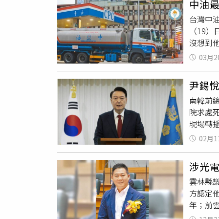
中油
元。檢
班學生
台灣中油
案、降
刑、緩
（19）
主席身
法》完
沒想到他
交通部
值，對
雖然不
方去年依
育品質
03月2
因為徐
台北地
發外界
聊提起
月徒刑
尹錫
被冤枉
南韓前總
高鐵，
院求處
子腳鐐
現場轉播
境查驗
宣判將於
到202
02月1
公開轉
以參加
請。依
涉光
術因素
雲林縣
有期徒刑
方認定他
朴槿惠
年；前
也均曾
整個事
洙涉「