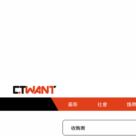
社會首頁
娛樂首頁
財經首頁
政
:::
最新
社會
娛
時事
即時
熱線
:::
直擊
大條
人物
調查
專題
３Ｃ