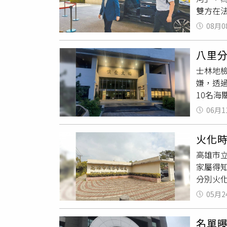
雙方在法
圖擴張
錄錄音。
08月0
序，會
文燦得
八里
去年8月
士林地
事官還
嫌，透
主同意
10名海
到，辯
以及另
當清楚
06月1
課員則
檢」，
員涉刑
火化
則有1
高雄市
負責人
家屬得
助、交
分別火
之行為
《三立
高額徵
05月2
口，需
以順利
真正燒
順利通關
名單