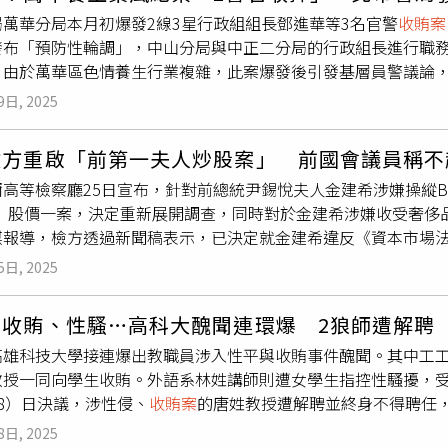
關行部分，楊男等人涉嫌非法取得並利用個人資料，虛報進口人
局萬華分局本月初爆發2線3星行政組組長鄧進華等3名官警
收賄案
程中，邱、范及顏等3名公務員，不僅從頭到尾矢口否認犯行，且
發布「預防性輪調」，中山分局與中正二分局的行政組長進行職
示懲戒。至於李、賴、蘇、江、郝、張及張等7名公務員，在偵查
。由於萬華區色情養生行業複雜，此案爆發後引發基層員警議論
審理中仍能維持坦承態度，檢方將請法院審酌其犯後態度、所得
讓市警局高層承受巨大壓力，更傳出牽涉
收賄案
的警務員吳嘉葳
份，楊男為集團負責人、周女為主管職、吳男、連男為現場協助
9日, 2025
波調動遭連帶處分。市警局發布第六序列主管的調整名單，新人事
申報人，架空我國海關查緝執法，檢方同樣建請法院從重量刑，
投分局保防組組長，將調任市警局行政科股長。楊健良：原任萬
檢方重啟「前第一夫人炒股案」 前國會議員稱不
育銘：原任警局行政科股長，將調任萬華分局保防組組長。張義
高等檢察廳25日宣布，針對前總統尹錫悅夫人金建希涉嫌操縱BM
謝紹哲：原任中山分局行政組組長，將調任中正第二分局行政組
rs）股價一案，決定重新展開調查，同時對於金建希涉嫌收受奢
分局行政組組長。
媒報導，檢方透過新聞稿表示，已決定就金建希違反《資本市場
事部門直接負責。檢方指出，做出重新調查的決定，是因為與此
5日, 2025
法院判決確定，因此有必要對涉案人員進行進一步釐清。回顧此
，之後對其在操縱股價及收受賄賂兩案中皆作出不起訴的處分，
、收賄、性騷…高科大醜聞連環爆 2狼師遭解聘
於去年10月提起上訴，要求上級檢察機關重新審查不起訴決定。
高雄科技大學接連爆出教職員涉入性平與收賄事件醜聞。其中工
質疑檢方是否縱容了擁有最高權力的當權者。據了解，該案焦點
教授一同向學生收賄。外語系林姓講師則遭女學生指控性騷擾，受
DS投資證券）曾被共犯權五洙等人用於47起操縱交易與1起收盤
8）日決議，涉性侵、
收賄案
的唐姓教授遭解聘並終身不得聘任
帳戶交易紀錄，尚難以認定金建希參與共謀。與此同時，針對同
務；後續送三級教評會審議。2024年下半，檢方偵辦高科大唐
廳則決定駁回上訴，維持首爾中央地檢當初作出的不起訴處分。
8日, 2025