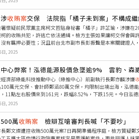
2日, 2025
而，對於判決內容，他內心感到遺憾與不平，認為仍有諸多事實
部長李祥敏涉內亂重要任務從事等罪名的一審宣判，預定12日進
終秉持對雲林、對鄉親負責的態度從事公共事務，問心無愧、沒
併對7名軍警高層人員作出一審判決，包括前國防部長金容鉉、前
哲涉
收賄案
交保 法院指「橘子未到案」不構成繼
考量，並非外界所曲解。黃凱說，目前本案仍屬司法程序的一個
警察廳長金奉植等人。此前，特別檢察官趙恩錫率領的專案小組
署懷疑前民眾黨主席柯文哲貼身祕書「橘子」許芷瑜，涉嫌在20
依法提起上訴，透過更完整的審理程序，爭取還原事實真相，捍
重要任務從事」的前國防部長金容鉉，檢方求處無期徒刑；對前情
是柯的收賄共犯，許逃亡依法通緝。檢方主張如果讓柯交保會與
續為雲林縣政監督把關、為鄉親服務，不讓任何個人事件影響議
刑20年，對前首爾警察廳長金奉植求刑15年。根據檢方指控，
，沒有羈押必要性；況且前台北市副市長彭振聲是本案關鍵證人
持他的鄉親與朋友，他會以更沉穩的態度，面對司法、面對挑戰
類似國家緊急狀態徵兆的情況下，違憲違法宣布緊急戒嚴，意圖
就沒有羈押必要，裁定讓柯交保。要不要繼續羈押柯文哲？日前
到，他會再上訴，對於判4年10月，這是一審，希望法律能把整
嚴部隊與警方封鎖國會，阻止國會表決解除戒嚴；並企圖逮捕與
6日, 2025
，曾在垃圾桶找到撕碎便條紙，經拼湊發現紙條上寫「晶華、or
整個社會都知道，目前還未定讞，會與律師討論提上訴，此事應
民主黨代表）、前國民力量黨代表韓東勳，以及中央選舉管理委
柯文哲交保會有串證可能，應該繼續羈押。不過，合議庭認為，
過程皆依行政院文書處理手冊辦理，針對一審判刑結果，會依法
推中心弊案！泓德能源股價急墜逾9% 雲豹、森
相關證人證述及對話紀錄在卷，且她經檢察官通緝中，能否緝獲
查經濟部綠能科技推動中心（綠推中心）前副執行長鄭亦麟涉嫌
，難認符合比例原則。此外，北院9月2日以證人身分傳訊已認罪
100萬元交保、會計師鄭涵80萬交保，均限制出境出海，泓德能
說是圖利，檢察官是法律專家，所以「我就認罪了！」他也承認
5%，11點左右股價來到161元，跌幅8.52%，下跌15元。今日泓
也不確定是不是當時市長柯文哲所寫，但柯曾批示「公務員不坐
（6869）、森崴能源（6806）同步走弱。泓德能源25日晚
振聲是重要證人，彭作證結束後，就本案重罪部分與柯文哲為滅
6日, 2025
，但強調營運與財務均正常，事件對公司無重大影響，並承諾全
重要原因與理由。
大主權基金-挪威政府全球養老金基金（GPFG）大幅加碼投資。
500萬
收賄案
檢辯互嗆審判長喊「不要吵」
位。根據公開資料，該基金自2024年首次投資泓德能源約1.6億
市長鄭文燦遭控收賄500萬元案7日再開準備程序庭，檢方質疑
7倍，躍升為前十大股東之一，也是今年投資台灣能源產業的最大
為工五擴大區申請行政院專案核定是要護航案件，更批辯護人抹
營收達33.56億元，年增55.67%；歸屬母公司淨利1.82億元