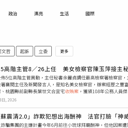
寵物
政治
漂亮
生活
國際
運勢
運動
梅酒
柯文哲
起訴
立委
更多
5高階主管8／26上任 美女檢察官陳玉萍接主
公佈5位高階主管異動，主任秘書余麗貞調任最高檢察署檢察官，
檢署襄閱主任及新聞發言人，是知名美女檢察官，辦案經歷之豐
案、桃園縣前副縣長葉世文合宜宅
收賄案
，獲頒108年公務人員
欽調任高檢署主任，並借調法醫研究所所長。檢察司副司長簡美
8日, 2026
司長。法務部表示，行政院已核定職務異動令，預計今年8月26日
蘇震清2.0」詐欺犯想出海酬神 法官打臉「神
位詐騙集團的主嫌計畫今年6月前往小琉球拜廟酬神，但他因案遭