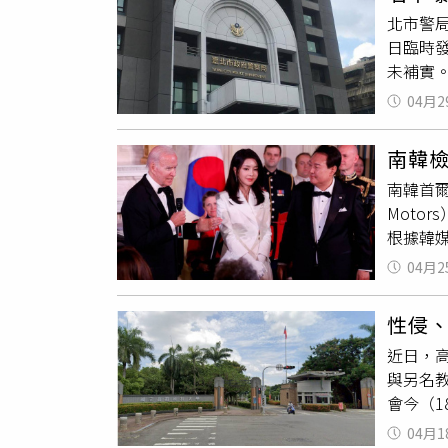
者。報
北市警
偵查過
日臨時
刑，以
未補實
實，在
偵辦，
業者部
04月2
也在此
貨品、
原任北
南韓
長。謝
南韓首爾
股長。
Moto
任中山
根據韓
察廳刑
04月2
由最高
場調查
性侵
黃熙錫
近日，
恥」，
與另名
資產、
會今（1
示僅憑
教師職
等檢察
04月1