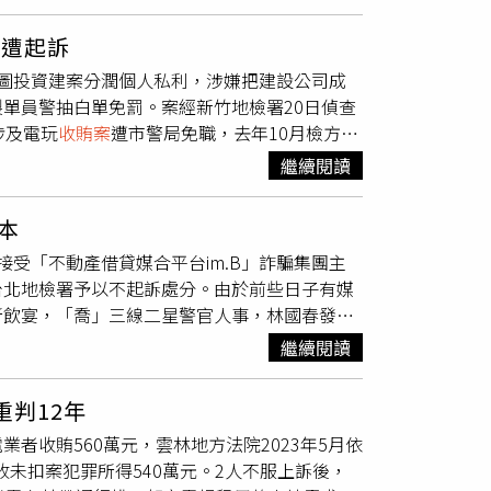
的習慣，將自己蹂躪學生的行為全寫在日記中，檢
褻等罪起訴。外語系林姓講師則遭多名女學生
警遭起訴
學校廣場等公共場所，對女學生搭肩及撫摸背、
圖投資建案分潤個人私利，涉嫌把建設公司成
害，最終以利用權勢猥褻等罪遭檢方起訴。針對
單員警抽白單免罰。案經新竹地檢署20日偵查
調查認定唐姓教授所為情節重大，涉權勢猥褻，
涉及電玩
收賄案
遭市警局免職，去年10月檢方起
終身不得聘用，免經教評會審議。此外，在學生
曾任新竹市警局少年隊副隊長、刑大副大隊長、
調查。經調查後決議解聘林男，且3年不得聘
繼續閱讀
動討好在地知名建商，協助建商「抽白單」而圖
案均嚴肅以待，勿枉勿縱。校方會將持續宣傳以
嚴重敗壞官箴，警譽受損，請法院從重量刑。起
本
開車常因違規停車遭員警開單舉發，竟涉嫌把舉
受「不動產借貸媒合平台im.B」詐騙集團主
出所吳姓所長，要求指示製單員警抽掉白單，張
台北地檢署予以不起訴處分。由於前些日子有媒
查佐及呂姓巡佐等4人，憑藉與製單員警的長
所飲宴，「喬」三線二星警官人事，林國春發現
資料上傳線上系統開出罰單，使車主免繳罰款。
黨時任議員廖先翔、洪佳君、林金結等人赴台北
託不當觀念傳遞新進員警，建請法院量處適當
繼續閱讀
識曾國緯，還說報導為無中生有的抹黑，並揚言
」陋習文化，建請從輕量刑。
局罕見對外發聲強調，雖有調查，但結果與媒體
重判12年
國春、廖先翔、洪佳君、林金結等人提告，進一
者收賄560萬元，雲林地方法院2023年5月依
、時任國民黨員凌濤、林家興等一共7人提告加重
收未扣案犯罪所得540萬元。2人不服上訴後，
後以新台幣2,800萬元交保，對外仍轉趨低