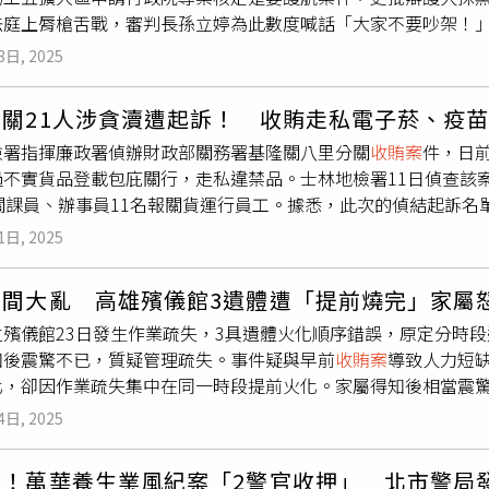
庭上脣槍舌戰，審判長孫立婷為此數度喊話「大家不要吵架！」桃
與營運效能提升。
檢方說，2017年9月14日廖俊松送錢到市長官邸，市府開始
8日, 2025
中鄭文燦用「大人跟小孩、小孩抱著球過河」形容，是試圖用重
知遭監聽，才於2018年8月退錢，檢質疑，「計畫到一半就不算
分關21人涉貪瀆遭起訴！ 收賄走私電子菸、疫
26日完成，2場會議記錄錄音則分在8月24、25日由檢事官完
檢署指揮廉政署偵辦財政部關務署基隆關八里分關
收賄案
件，日
早，且短短時間就完成起訴書，並不合理。鄭文燦則說，勘驗會
過不實貨品登載包庇關行，走私違禁品。士林地檢署11日偵查該
書才能自辦市地重劃，完全沒有幫忙廖俊松解套同意書的門檻；
關課員、辦事員11名報關貨運行員工。據悉，此次的偵結起訴名
方曾稱鄭文燦被奸人所害、入人於罪等說法，是對檢察官人身攻
外10課員。而負責海運快遞貨物的通關業務更是有人員被指控涉
，辯方指鹿為馬。律師錢建榮對此回應，奸人非稱檢察官，不知
1日, 2025
是涉犯貪汙治罪條例不違背職務收受賄賂罪、顏姓辦事員則另涉
陳在法庭指自己是勇敢挺身的牧羊犬，才會有勇敢的羊群出現，
法洩漏國防以外秘密罪；郝姓課員另涉公務員假借職務上機會侵
時間大亂 高雄殯儀館3遺體遭「提前燒完」家屬
1名人員遭起訴，其中有東風鑫航空貨運承攬有限公司、利方國際
立殯儀館23日發生作業疏失，3具遺體火化順序錯誤，原定分時
周女，以及利方9名員工共11人。除涉嫌行使業務登載不實準文
知後震驚不已，質疑管理疏失。事件疑與早前
收賄案
導致人力短
付收賄。而楊男、周女部分則是涉及非法蒐集個人資料罪，將另
化，卻因作業疏失集中在同一時段提前火化。家屬得知後相當震
交付賄賂罪。檢方調查，整起案件可追溯至2020，有多名海關
新聞網》報導，此次火化烏龍事件疑與3月爆出的
收賄案
有關。當
稅以及違禁品，卻在海關貨物預報系統中登載錯誤的貨品名稱，
4日, 2025
臨時調派其他科室人員支援火葬場作業。殯葬處對此事件作出澄
通過海關。而檢方也查出3名公務員收取利益換取放行，江姓辦事員
錯遺體，而是火化順序出現錯誤。殯葬處長稍後對外說明詳細情
的對價，郝姓課員則收受3690元電池、49元手套及316元襪
曝！萬華養生業風紀案「2警官收押」 北市警局