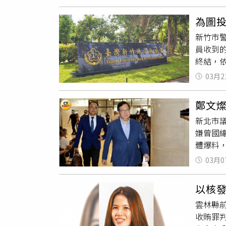
曾在2
調依據
為圖
指控，
新竹市
臀、腰
員收到
此2名
終結，
依據《
訴後，
指控林
03月2
分局偵
任為教
利汽車
及辦理
鄭文
訴指出
新北市
發單傳
嫌曾國
姓偵查
體爆料
官與部
曾國緯
檢察官
03月0
地檢署
之刑；
將採取
以核發
報導多
雲林縣前
步也針對
收賄罪判
誹謗等罪