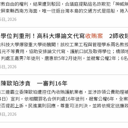
宗教自由的權利，結果遭到駁回，合議庭提點這名詐欺犯「神威
於屏東縣西南方海面，唯一往返台灣本島的交通方式是搭船，捲入
案纏身遭限制出海，但他在2023年4度去小琉球選民服務以及為
5日, 2026
並告知往後每次去都必須得到法院同意。「蘇震清2.0」事件主角
，2022年台北地院判刑24年，他不服上訴，目前仍在高院審
賣學位判重刑！高科大爆論文代寫
收賄案
2師收錢
亡之虞，也有必要限制出境、出海，確保日後審判、執行程序可順利
雄科技大學爆發重大學術醜聞！該校工業工程與管理學系兩名教授
境、出海8月，並於去年12月8日延長限制出境、出海8月。李晟瑞
2萬元不等費用，協助安排論文代寫、護航口試及取得學位；橋頭
家人一同前往屏東縣琉球鄉的三隆宮、池隆宮、真武堂酬神還願
，判處王嘉男7年徒刑、唐惠欽5年2月徒刑，並褫奪公權2年；6
請法院衡量他積極配合審理與遵期到庭，並無逃匿或遲延訴訟程
檢調透露，本案是在偵辦其他案件時，意外從扣押手機中的對話
出，縱使李晟瑞之前都如期出庭，這跟他搭船出海後會不會趁機
6日, 2026
部疑似存在「學位交易」模式；檢方調查發現，王嘉男自2019
一審判刑超過20年，基於人性趨吉避凶，他逃亡藏匿的可能性極
協助通過學位審查，向學生收取10萬元至32萬餘元不等費用；
其他方式表達對神明的敬意與謝意，尚無出境、出海的急迫性及
陳歐珀涉貪 一審判16年
。此外，唐惠欽則被查出向蔡姓碩士生收取10萬元，親自協助完
前三連霸立委陳歐珀遭控任內收賄護航業者，並涉詐領公費助理補
發動搜索，查扣相關證據後將兩人依違背職務收賄罪起訴。兩名教授
14日）宣判，依相關罪名合併判處16年徒刑，褫奪公權6年，全
傳。法院審理認定，王嘉男涉犯多項違背職務收賄罪，除媒合寫
是否提起上訴。民進黨則回應，尊重司法判決，並將依規定送廉政
罪所得累計超過65萬元，因此判處應執行有期徒刑7年、褫奪公權
m.B吸金案主嫌提供辦公室與座車等資源，當時他宣布退出立委連
收受10萬元報酬協助學生完成論文，判處有期徒刑5年2月、褫
4日, 2026
步擴大。檢方調查指出，陳歐珀自2016年起聘任特別顧問洪文
分學生對論文研究內容幾乎毫無掌握，甚至無法說明研究主題或
正代為支付，每月約新台幣5萬元，並透過旗下公司以顧問費名義
疑似透過中英文轉譯後重複套用於不同學生，顯示學術審查機制形