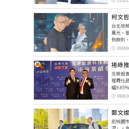
12月2
果。然
政安全
以來始
還將一
柯文
利益的
前首爾
台北地檢
論，將
「內亂
萬元，
位，持
志浩求
例原則
心、支
事變或
問完，
問時提
動員戒
09月0
公處所時
下，讓
任共同
逃亡，
關案件
捲綠
節，有
北檢追
必要性
理周仕昌
檢察官
幅9.6
意思，
雲豹能源
為，彭
08月2
與搜索
交保的
得全球最
鄭文燦
場指標地
前桃園
近4.
河」，
長，合併