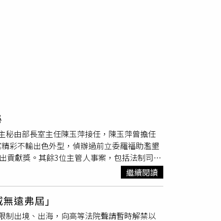
秘
主秘由部長室主任陳玉萍接任，陳玉萍曾擔任
富精彩不輸出色外型，偵辦過前立委羅福助濫墾
傑出貢獻獎。其餘3位主管人事案，包括法制司司
慧調任法制司司長，法務部參事謝志明調任法律
繼續閱讀
到任。
威無遠弗屆」
限制出境、出海，向高等法院聲請暫時解禁以