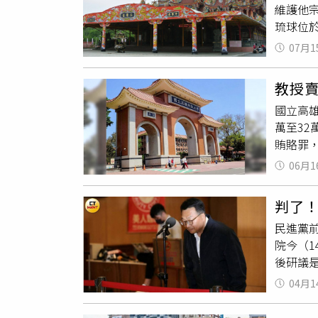
維護他
琉球位
也因弊
07月1
來開庭
人血汗錢
教授
足認有逃
國立高
起限制出
萬至3
間，與
賄賂罪
全」，
上訴。
高院指
06月1
管系內
何況他
筆，並
禱，以
判了！
業負責人
民進黨
年7月
院今（
交保候
後研議
審查，犯
涉及i
惠欽則因
04月1
件進一
出，部
事長洪英
文內容