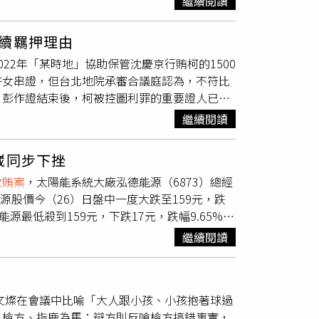
繼續閱讀
與法律觀點，尚待進一步釐清。黃凱指出，一路
行直播。本月19日的宣判庭審中，除尹錫悅外，
有任何不法意圖。相關作為，皆出於職責與公共
國軍情報司令官盧相源、前警察廳長趙志浩、
續羈押理由
階段，並非最終定讞。他已與律師團隊充分討
已對尹錫悅求處法定最高刑「死刑」。對於被控
22年「某時地」協助保管沈慶京行賄柯的1500
衛清白。在司法程序未確定前，他仍會堅守崗
報司令官盧相源求刑30年。另對前警察廳長趙
許女串證，但台北地院承審合議庭認為，不符比
會運作與公共利益。黃凱指出，感謝一路以來關
尹錫悅涉嫌與前國防部長等人共謀，在並無戰時、
，彭作證結束後，柯被控圖利罪的重要證人已詰
，也對自己的人格與責任負責。黃凱接受記者訪
擾亂憲政秩序並引發暴動。此外，尹錫悅還被控
公訴檢察官陳思荔在法庭上表示，去年搜索柯辦
個事釐清清楚，藉由上訴把整個事件攤在陽光
拘禁時任國會議長禹元植、現任總統李在明（時
繼續閱讀
ange出國」，許芷瑜負責為柯保管賄款，至今
該也不會影響到明年的選舉。李俊興則指出，相
員會相關人員。
證人許芷瑜未到案部分，她參與處理財務的情
提出上訴。
崴同步下挫
尚未可知，以許芷瑜未到案就認定還有羈押柯的
收賄案
，太陽能系統大廠泓德能源（6873）總經
的彭振聲，彭說他認為京華城案合法但因為偵訊
源股價今（26）日盤中一度大跌至159元，跌
看過檢方提出的「黃色便利貼」但不知道是什麼
德能源最低殺到159元，下跌17元，跌幅9.65%，
牢原則」，意思是不要做違法行為。合議庭認
間已先發布重訊公告，承認檢調人員進入公司調查
證、串供可能性已大幅降低，這也成為讓柯文哲
繼續閱讀
力配合偵辦。值得注意的是，泓德能源今日才獲
GPFG管理資產規模高達1.9兆美元，具國際市
元後，2025年進一步擴增至7.5億元，規模成長
鄭文燦在會議中比喻「大人跟小孩、小孩抱著球過
筆布局。基本面方面，泓德能源上半年營運持續成
黑檢方、指鹿為馬；辯方則反嗆檢方搞錯事實，
，每股盈餘1.31元，營收、獲利齊揚，反映事業版