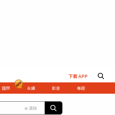
下載 APP
國際
永續
影音
專題
⊗ 清除