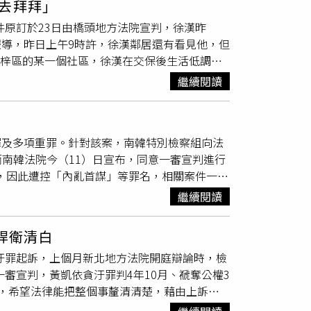
去拜拜」
有利的政策，包括撤銷高雄洲際碼頭公開招募
判7月徒刑、緩刑3年，其餘5人各判6月徒
件原訂於23日由橋頭地方法院宣判，徐漢昨
式起重機遭撞事件後，他也以立法院交通委員會
育及保護管束。此外，高科大表示，已依《教師
》報導，昨日上午9時許，徐漢鄰居還有看見他，但
指出，陳歐珀於2018年協助召開協調會，促使
強調，學術倫理與研究誠信是大學教育核心價
在楠梓區的某一個社區，徐漢在交保後生活低調，
萬元行賄，並以協會捐款名義掩飾資金流向。檢
持續強化學術倫理教育與研究誠信機制，維護教
時許外出時，還曾對鄰居說「要保重身體」，
並對其求刑24年2月及罰金新台幣500萬元。
污罪判刑的教授案件，不僅重創校譽，也再次引
繼續閱讀
就沒有多留意。鄰居透露，徐漢交保後，偶爾閒
諭則因涉詐領助理費及侵占等罪，遭判處4年6
可能當上董事長，才被人忌妒陷害，表示自己是
續發展備受關注。
播
處外出後，他先出現在左營高鐵站，但並未搭乘
亂罪及多項重罪。針對該案，南韓特別檢察組向法
中午他在萬巒鄉公所附近下車，並用剪刀剪斷電
南韓法院今（11）日宣布，同意一審宣判進行
發拘票並展開追緝，同時通報海巡單位加強邊
嚴，因此遭控「內亂首謀」等罪名，相關案件一審
23日宣判，徐漢曾被羈押禁見長達一年多，直
全程電視直播。這將是尹錫悅第二次宣判過程對外
同時配戴電子腳鐐監控，但徐漢始終否認犯行，還曾
繼續閱讀
1日表示，已批准電視台提出的宣判庭審直播申
下落不明。（圖／報系資料照）
提供給各家媒體播放。不過法院也指出，基於技
捍衛清白
級公職人員犯罪調查處（公搜處）逮捕，被判處
貪汙罪起訴，上個月新北地方法院開庭辯論時，檢
前總統宣判公開轉播的先例，包含2018年4月
一審宣判，黃凱依貪汙罪判4年10月、褫奪公權3
動費案，以及10月李明博涉貪與賄賂案宣判，
，希望法律能把整個事釐清清楚，藉由上訴把
悅涉妨礙逮捕案外，上月21日前國務總理韓悳
審判決，他尊重司法制度，也尊重法院的審理結
賄案
的一審宣判，也都曾公開轉播。此外，前行