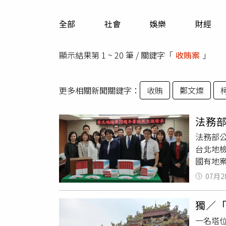
人物
汽車
全部
社會
娛樂
財經
專欄
房產新勢力
顯示結果第 1 ~ 20 筆 / 關鍵字「
收賄案
」
更多相關新聞關鍵字：
收賄
鄭文燦
法務部
法務部
台北地
國有地
長張介
07月2
事務司
獨／「
一名塔