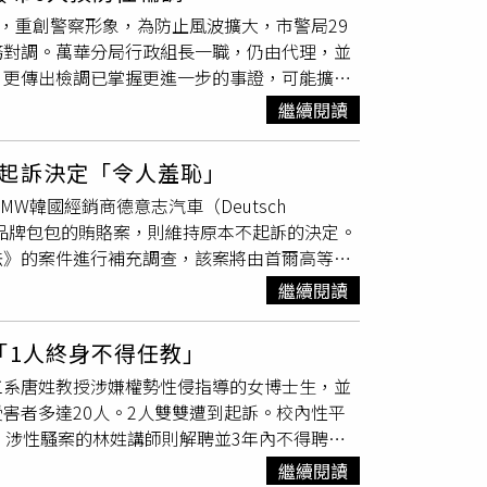
及貨品名稱，大量走私電子菸等物品。其中，在
，重創警察形象，為防止風波擴大，市警局29
態度相當惡劣，檢方也因此請求法院從重量
務對調。萬華分局行政組長一職，仍由代理，並
過程中，皆坦承犯行並協助檢方可以釐清事
，更傳出檢調已掌握更進一步的事證，可能擴大
利益及繳回犯罪所得等情況，量處適當刑度。而
浮報超勤，時任中山分局行政組組長並未察覺，
查驗主管，透過報關業務之漏洞，長期夾帶不實
繼續閱讀
命令預計於5月2日統一辦理離到職。游志文：
以儆效尤。
華分局保防組組長，將調任北投分局保防組組
起訴決定「令人羞恥」
和：原任景局行政科股長，將調任中警局行政科
W韓國經銷商德意志汽車（Deutsch
組長。蔡仁華：原任中正第二行政組組長，將調
侈品牌包包的賄賂案，則維持原本不起訴的決定。
法》的案件進行補充調查，該案將由首爾高等檢
案相關的德意志汽車前會長權五洙等人的案件已
繼續閱讀
案，首爾中央地方檢察廳去年曾對金建希進行現
引發社會爭議。對此，前國會議員崔康旭與律師
「1人終身不得任教」
崔康旭當時更直言，不起訴決定「令人羞恥且無
工系唐姓教授涉嫌權勢性侵指導的女博士生，並
之一是金建希名下的三個證券帳戶（大信、未來
害者多達20人。2人雙雙遭到起訴。校內性平
價干預行為。雖然先前檢方承認這一事實，但表
，涉性騷案的林姓講師則解聘並3年內不得聘任
樣由崔康旭等人提起的奢侈品牌包包
收賄案
，高
姓、王姓教授收賄賣學位案時，意外查出唐姓教授
繼續閱讀