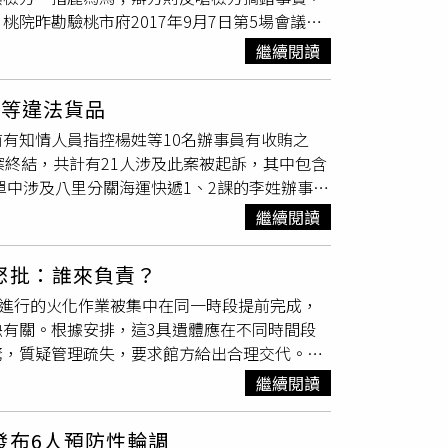
院昨勘驗桃市府2017年9月7日第5場會議記
「國家重大建設申請同意辦理都市計畫變更」的程
繼續閱讀
大建設夾帶對地主較有利的市地重劃過關。而鄭
犯罪嗎？」辯方則說，根據勘驗筆錄，起訴書在
苗等違法貨品
成勘驗，但承辦檢察官陳嘉義複勘卻是23日，比檢
前有知情人員指控楊姓等10名辦事員有收賄之
議記錄錄音發現，他多次強調要百分之百取得地
案終結，共計有21人涉及此案被起訴，其中包含
大人、小孩說法，也是檢方擴大解釋。檢方提
單中涉及八里分關海運快遞1、2課的李姓辦事員
擊，甚至還說檢方捏造對話內容，但監聽譯文相
及登載不實準公文書罪。另，江姓辦事員、郝姓
檢方為何對號入座？有媒體曾稱陳嘉義是「惡
繼續閱讀
侵占職務上持有之非公用私有財物罪。范姓另課
為此已把個人榮辱置身事外。
占離本人所持有之物罪。另外，涉及此案的業者
怒批：誰來負責？
有限公司的實際負責人楊男，以及利方公司名義
段進行的火化作業被集中在同一時段提前完成，
書外，更同時涉犯個人資料保護法、教唆以及協
缺有關。根據安排，這3具遺體應在不同時間段
涉貪汙治罪條例非公務員對於公務員不違背職務
驚，質疑管理疏失，要求館方給出合理交代。據
公務員與東風鑫集團成員勾結，明知其進口貨物為
時有10多人被辭退，造成殯儀館出現人力缺
讓違法貨物如電子菸、動物疫苗、辣條食品等可
繼續閱讀
清，表示是「號碼拿錯，不是燒錯遺體」，並非
曾向江姓利方員工索取1200元補光燈棒作為
形。目前民政局已在深入了解中。
子等物品，范則洩漏海關註檢條件等秘密事項予業
發布6人預防性輪調