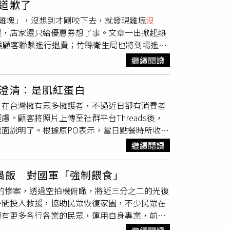
道歉了
講，比蟑螂還要恐怖的，懂得就知道了」。店
雞塊」，沒想到才剛咬下去，就發現雞塊
沒
蝸牛附著屬正常現象，這次事件是員工挑菜時未
是，店家還只給優惠券想了事。文章一出掀起熱
消費者致歉並提供免單處理，並表示僅地瓜葉較
與顧客聯繫進行退費；竹縣衛生局也將到場進行
示，已派員前往現場稽查，檢視待烹煮的地瓜葉
，可以看見雞塊中間部分是生雞肉的粉色，而他也
消費者反映，後續將加強食材前處理流程，要求
繼續閱讀
，咬第2塊吐出來，現在撥開其他2塊，都生
點中出現肉眼可辨識的異物或蟲體，已違反食品
回應「感覺不是很嚴重的事」，並承諾會寄優惠
衛生管理法》處新台幣三萬元以上罰鍰。
澄清：是肌紅蛋白
吃你現在應該有一陣子花不完的錢了」、「這是
燈」，在台灣擁有眾多擁護者，不過近日卻有消費者
」、「這很嚴重欸，給券了事，你這直接通報衛生
。顧客將照片上傳至社群平台Threads後，
「整批沒測溫」、「前員工告訴你，麥當勞雞塊
面說明了。根據原PO表示，當日點餐時所收到
候人太多的時候，就會有人偷懶不用測溫針，感
。另有網友上傳其他顧客點的沾麵照片，表示餐
，麥當勞今回應，因作業疏失，產品炸製時間未
繼續閱讀
」、「像生肉不敢吃」、「你的豬生到在吃你的
即表達誠摯的歉意。同時嚴正要求餐廳，務必遵
一律都會說『這是肌紅蛋白，請安心食用』」、
管理及人員訓練，避免類似情事再次發生。針對
鍋飯 對國軍「強制餵食」
粉紅，不是這種狀態啦」、「這肉生到都可以爬
次與顧客聯繫，希望補製產品及贈送貴賓券，但
蹤的慘案，透過空拍機俯瞰，將近三分之二的光復
肉品，呈現粉紅色是正常現象，認為「這個其實
說，將先依照民眾提供的相關資訊進行查核，後
時間投入救援，協助民眾恢復家園，不少民眾在
得這家是舒肥肉，都很嫩」、「舒肥的肉啊！而
全或環境管理相關缺失，將依違規事實及適用法
還有更多各行各業的民眾，運用自身專業，前往
中心溫度控制，完全符合食品安全規範，粉紅色
大批新鮮蔬果與必需的日常生活用品後，從雲林
，但前者浸泡在熱湯中會持續加熱，因此顏色較