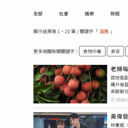
人物
汽車
全部
社會
娛樂
財經
專欄
房產新勢力
顯示結果第 1 ~ 20 筆 / 關鍵字「
沒熟
」
更多相關新聞關鍵字：
食物中毒
食安
老婦
荔枝香
飆升後
高敏敏
迷送醫
05月3
控制不
就醫。
黃偉
就好；
林葦妮（
空腹吃