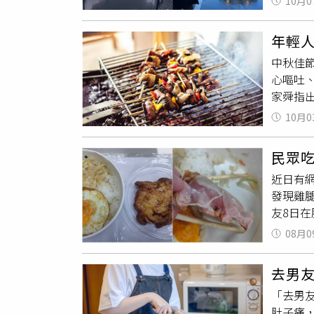
10月0
出發，
白；後
示，當
≠更安
年輕
後，就
映，現
中秋佳
食，只
兌換券
心嘔吐
區供餐
家舜指
少，只
醫的案
發現米
10月0
診。因
他們也
腹瀉更
麼，2
民眾
進沒烤
家園完
近日有
天後才
準備下
發現雞
因為天
制餵食
友8日
珊珊也
了不起
我說吃
強調，
家園清
08月0
片，雞
食材取
風玻璃
家，是
筍、櫛
高，門
去男
咕叫」
高，建
在後頭
「去男
了吧，
含糖量
幅提升
肚子痛
婆搶便