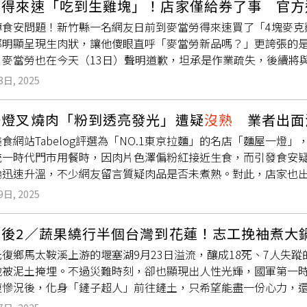
勞得來速「吃到生雞塊」！店家僅給券了事 官方
過5則，還有吃到小蟲蚊子、蜘蛛、塑膠片」、「蝸牛就某方面來
傳食安問題！新竹縣一名網友日前到麥當勞得來速買了「4塊麥克
時則強調，平時向供應商要求提供未施灑農藥的蔬菜，因此偶有
部明顯呈現生肉狀，讓他傻眼直呼「麥當勞新品嗎？」更誇張的
除，導致蝸牛在燙煮過程中不慎掉入飯中。業者坦承疏失，已向
，麥當勞也在今天（13日）聲明道歉，坦承是作業疏失，後續將
現此類狀況，未來將持續強化內部管理。對此，高雄市衛生局表
。這名網友在Threads曬出麥當勞「4塊麥克雞塊」餐的照片
現場未發現蟲體或其他可見異物。業者向稽查人員說明，已接獲
3日, 2025
吐槽「麥當勞新品嗎？長這麼大第一次吃到生雞塊」、「吞了1塊
仔細檢查，並採取少量多批次方式清洗蔬菜。衛生局指出，若餐
原PO指出，他是在得來速購買餐點，後來他向店家反映，對方僅
關規定，已要求業者限期改善，若屆期未改善，將依《食品安全
一燈叉燒肉「粉到透亮發光」遭疑
沒熟
業者出面
次兌換使用。貼文曝光後，不少網友紛紛在底下留言，「去美國
食網站Tabelog評選為「NO.1東京拉麵」的名店「麵屋一
事，如果你打麥當勞080，是客訴080中最高等級的食安問題
一時代門市用餐時，因肉片色澤偏粉紅接近生食，而引發食安疑慮
「原來雞塊是生肉炸出來的，我以為只是回油鍋再加熱而已」、
論迅速升溫，不少網友留言質疑肉品是否未煮熟。對此，店家也出
的，標準SOP會拿測溫針測溫度再裝進盤子裝進保溫箱，但有時
裡，叉燒肉片顏色偏粉，看起來「像剛宰的肉」，因此不敢食用
記按計時器結果起鍋還沒測溫，導致出來這麼生的雞塊」。對此
9日, 2025
肉片熟度差異明顯；也有人打趣稱「看起來像市場現切的梅花豬
致，對於顧客拿到不符炸製標準產品，餐廳主管接獲反映後，立
、「自從『肌紅蛋白』這四個字開始流行後，只要是
沒熟
，老闆
作業程序，並於出餐前確實檢視產品品質；後續將持續加強餐廳
災後2／蔬果繞行半個台灣到花蓮！志工挽袖煮大
的是生肉的狀態啦！舒肥還是會讓蛋白變質（熟）但維持很嫩很
惠券了事」的行為，業者表示，餐廳主管除立即表達歉意，也多
復鄉馬太鞍溪上游的堰塞湖9月23日溢流，釀成18死、7人失
個兩聲了」。但也有聲音指出，該品牌一向以低溫烹調手法製作
顧客聯繫上；後續會持續與顧客聯繫進行退費。新竹縣衛生局則
地被泥土掩埋。不過災難時刻，卻也顯現出人性光輝，國軍第一
，
沒熟
的不是長這樣」、「看官網圖片也都是粉紅色」、「我記
食品製程、保存期限及環境衛生等項目全面稽查，若查獲食品安
復慘況後，化身「鏟子超人」前往鏟土，只希望能盡一份心力，
夠好才能這樣做」。對此，麵屋一燈出面回應，澄清肉品皆經過
辦理；如屬可改善事項，將輔導業者立即改善。
償協助，一時之間光復鄉更是人滿為患。劦豐蔬果托運行在募集
表未熟。店家進一步說明，拉麵與沾麵使用的肉片雖為同種食材