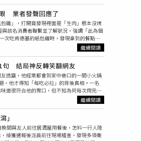
醫。
住！下次別再碰廚房。」此文曝光後，網友紛紛
你是故意的，但是我沒有證據」、「感覺是編故
眼 業者發聲回應了
紙包雞」，打開竟發現裡面是「生肉」根本沒烤
經與該名消費者聯繫並了解狀況，強調「此為個
她第一次吃肯德基的紙包雞時，發現拿到的餐點竟
裡面是沒烤過的生肉，還好咬下去之前有看一
繼續閱讀
裡面是「生肉」根本沒烤過。（圖／翻攝自
本沒烤過，讓她忍不住無奈嘆，「難怪來的時候是
1句 結局神反轉笑翻網友
紙上的2大塊雞肉雖被灑滿辛香料，但雞肉卻是
網友透露，他經常都會到家中巷口的一間小火鍋
烹煮。貼文曝光後，網友紛紛留言驚呼，「生到
題，他才得知「每吃必拉」的背後真相。一名
生到牠已經在下明天要做蛋塔的雞蛋了」、「才
然味道很符合他的胃口，但不知為何每次用完餐
議，打電話至店內反映，「應該是給錯了，打電
道吃完一定會狂拉，但他日前又忍不住跑去火鍋
炸雞兌換券。」
繼續閱讀
摸地小聲問道「吃我家東西，回去是不是總拉肚
句「你每次東西都沒煮熟就著急吃了，能不拉
下瀉」
中不久，便著急撈起吃下肚。逗趣貼文曝光後，
日晚間與友人前往居酒屋用餐後，怎料一行人陸
很愛了」、「沒煮熟吃起來不會很奇怪嗎」、
示，接獲通報後派員前往現場稽查，發現多項衛
道也是
沒熟
？」另外，也有人分享類似經歷，