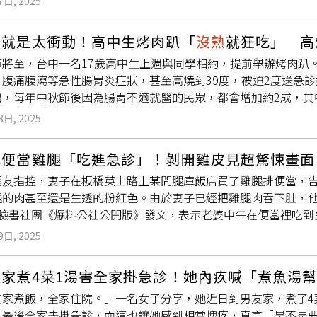
7日, 2025
繞行半個台灣，開著10台大貨車與2輛3噸重的冷凍車前往光復
者因僅佐餐呈盤，未經高溫湯汁長時間加熱，顏色則偏粉。業者
時是因為聽到災民和志工都只有便當可以吃，「大家都沒有熱食
全」，肉品色澤為肌紅蛋白含量與pH值自然變化所致，並非生肉
人就是太衝動！高中生烤肉趴「
沒熟
就狂吃」 高
開車下來煮飯了」。儘管大家都不是專業，甚至有不少器具是到
場服務人員會即時協助確認，並提供更換服務。為表達對顧客的
節將至，台中一名17歲高中生上週與同學相約，提前舉辦烤肉趴
為讓災民與志工能吃上一口熱騰騰的飯。（圖／翻攝自劦豐蔬果托
」作為回饋措施，盼化解疑慮，也再次強調食品處理過程皆依循
、腹痛腹瀉等急性腸胃炎症狀，甚至高燒到39度，被迫2度送急
，主要負責午餐和晚餐，第一次煮大鍋飯難掩緊張，儘管已準備
出，每年中秋節後因為腸胃不適就醫的民眾，都會增加約2成，其
好到處向附近居民商借，所幸最終順利完成煮飯任務。他也笑著
例。如上述高中生患者，便是在烤肉趴當晚睡到一半就出現噁心
沒熟
，為了不要浪費食物，他們緊急更改方案，將米全部煮成皮
3日, 2025
為症狀輕微，醫師開立止瀉消炎藥後就讓高中生回家休息，誰知
將方向改向熱炒熱食，如炒米粉、湯麵等簡單，卻熱呼呼暖胃的
變成狂拉猛瀉，嚇得家人帶他再度回到醫院急診。檢查後發現，
天下來至少供應3000名志工與災民熱食，「我們也沒算，就是一
吃便當雞腿「吃進急診」！剝開雞皮見超驚悚畫
熟的肉或海鮮造成急性腸胃炎，幸好及時就醫，經住院打點滴補充
成初步清理後，從家裡拉出長長的水管，為路過的每輛車洗去髒
網友指控，妻子在板橋英士路上某間腿庫飯店買了雞腿排便當，
緩解出院。莊家舜提醒，明天起就是一連3天的中秋連假，呼籲大
午茶，下午茶種類從水煮玉米、西瓜到炸雞排通通都有，只要有
腿的肉甚至還是生透的粉紅色。由於妻子已經把雞腿肉吞下肚，
氣炎熱，所以建議烤好、煮熟的食材要盡快吃完，避免食物因高
」的命運，「吃飽才有力氣挖土啊」。黃盟宗透露，3天下來真的
在臉書社團《爆料公社公開版》發文，表示老婆中午在便當裡吃到
指出，烤肉時常見的香腸，熱狗、培根等食材常含有亞硝酸鹽與
，台灣真的很團結。」。讓人暖心的是，除了從各地湧入的志工
起來軟軟的、怪怪的」，扒掉雞皮才發現肉還是生的，自己只好
選擇食材與烹調方式若能掌握關鍵原則，就能兼顧節慶氣氛與健
理後，也在各自的地方出力。有居民在家門口拉起長長的水管，
9日, 2025
腿的皮確實煎到金黃，然而雞腿排的部分卻呈現淡粉紅色，顯然
代加工肉；同時也要避免油脂過高的五花肉，雞皮，改選瘦肉或
與車身初步清理，他說，「真的很謝謝你們」。而在災情最為嚴
板橋英士路上的「車站腿庫飯」。文章曝光後，許多網友紛紛留
瓜、菇類等富含膳食纖維與植化素，食用可提升抗氧化力並增加
外是乾硬的泥沙土堆，得先花上不小力氣鬆土，讓後續人接手鏟
友家煮4菜1湯害全家掛急診！她內疚喊「煮魚湯
、「哇塞！看到就沒胃口」、「這是過油刷3下嗎？」、「雞肉刺
議改用蔥、薑、蒜或黑胡椒等天然辛香料提味，或將醬料稀釋後
，由於多數屋內無法直接被太陽照射，裡面的泥沙仍未乾燥，屋
友家煮飯，全家住院。」一名女子分享，她近日到男友家，煮了4
怎麼還賣給客人？眼睛都沒有看的？」、「好扯肉完全是生的！
過高的汽水或酒精，改選無糖茶飲或氣泡水，清爽解膩又不會對
，所幸人多力量大，3、40人輪流清理，在累了就換人上去的情
，最後全家去掛急診，而這也讓她感到相當愧疚，直言「是不是
當裡的飯吃了，她是怎麼吞的下去？跟店家聯繫了嗎？這絕對要索