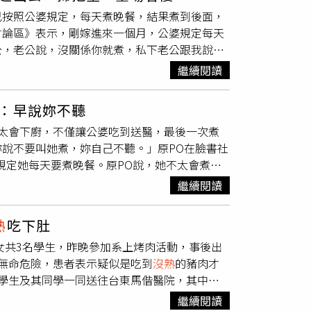
煎包竟然全數燒焦，整個鍋底變成了厚厚一層焦
接受，下次會考慮是否再購買此品項。
己按照公婆規定，每天煮晚餐，結果煮到後面，
壓力倍增，只能不斷道歉，並且緊急清理鍋底。
討論區》表示，剛嫁進來一個月，公婆規定每天
等待的顧客，高捷臨危不亂，發揮幽默本色，笑
公，老公說，沒關係你就煮，私下老公跟我說，
大家，也為攤主們爭取了一點時間。在一片緊張
老公煮晚餐給她吃，每次想賢慧一下煮個飯，不
宇威則趁機調查民眾對口味的偏好，詢問大家喜
繼續閱讀
公婆吃了我煮的飯會送去醫院，蝦為什麼要放冰
包順利出爐後，顧客們一咬下竟然發現內餡還帶
，婆婆說還要，我清楚看到我老公翻了白眼，最
進行檢討會，仔細回顧當天的失誤。蔡昌憲坦承
：早說妳不聽
天煮晚餐像ㄆㄨㄣ一樣給我跟你爸，還害我們送
店家購買，這次是第一次實際參與製作麵糰，讓
太會下廚，不僅讓公婆吃到送醫，最後一次煮
我們搬出去住。」貼文一出引起討論，網友紛紛
沒熟
的食物端給客人，這次真的算是學到了一
說不要叫她煮，妳自己不聽。」原PO在臉書社
故意的，但是我沒有證據」、「我也有燒過廚
的體會。禾浩辰覺得自己這次有點小慌張，現場
規定她每天要煮晚餐。原PO說，她不太會煮。
越來越上手，而胡宇威要求比較多，禾浩辰坦言
就不會要妳煮了。」原PO表示，之前跟老公同
2》在每週六晚間10點於三立台灣台首播，華
繼續閱讀
不要碰廚房，「想想有人願意吃我煮的飯真的很
西亞八度空間頻道則是每週六晚上9點播出。新
我煮的飯會送去醫院。」醫生稱，這是食物中
3/22起每週六晚上8點播出，另中華電信MOD、
熟
吃下肚
問「肉跟蝦也放廚房？有放冰箱嗎？」原PO不
女共3名學生，昨晚參加系上烤肉活動，事後出
經過這次經驗，婆婆還要她繼續煮。原PO指
無命危險，患者表示疑似是吃到
沒熟
的豬肉才
。」婆婆跟老公說，媳婦每天煮的晚餐像ㄆㄨㄣ
學生及其同學一同送往台東馬偕醫院，其中一
掃把星。老公回婆婆說，「早跟妳說不要叫她
的豬肉，當下覺得味道怪怪，接下來就開始上
一直很希望有個父母親可以孝順，雖然飯煮不好
繼續閱讀