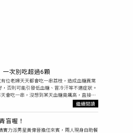
：一次別吃超過6顆
就有位老婦天天都會吃一串荔枝，造成血糖異常
就好，否則可能引發低血糖、冒冷汗等不適症狀。
每天會吃一串，沒想到某天血糖竟飆高，直接昏
泌過多，讓血液中的葡萄糖含量大量下降，血糖
繼續閱讀
應立刻補充糖水或果汁救急，無法改善則應盡速
下，但建議一次吃5至6顆為限，一天吃1至2次
青盲喔！
」的低血糖症狀。高敏敏提到，首先是「不要
集邀請實力派男星黃偉晉擔任來賓，兩人現身自助餐
含量大量下降，如血糖控制不佳者，容易會有低