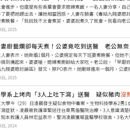
然而，當攤主們開始製作煎包時，又因為火候掌控不當，第一鍋
血紅素的關係才會噴血，不是烤雞
沒熟
，原PO表示自己還是無法
社會進步，但還是有些長輩會要求媳婦煮飯。一名人妻分享，自
巴，讓所有人當場傻眼。民眾已經在攤位前排隊等待，攤主們的
不了要把她趕出去，讓她相當困惑。人妻在臉書《毒姑九賤婆媳
表示自己做煎包累到懷疑人生。（圖／三立提供）為了安撫現場
要煮晚餐，「我說我不太會煮菜，婆婆說煮久了就會。我看向老
眾說：「我們有想法、有創意，請給我們機會！」這番話逗笑了
他們就不會要妳煮了。」人妻透露，之前跟老公一起住時，都是
，苗可麗展開道歉行列，親自向每位等待的顧客表達歉意。而胡
9日, 2025
熟
就是焦掉，老公也多次警告不要碰廚房，「我也不知道為什麼
味還是淡口味，希望能夠更貼近當地消費者的需求。最終，當煎
天買的都很新鮮。」人妻說，「老公有問婆婆還要不要我繼續煮
，直呼「CP值超高！」結束一天的擺攤後，眾人決定邊泡溫泉邊
人妻廚藝爛卻每天煮！公婆竟吃到送醫 老公無奈
煮飯忘了關火廚房燒起來，我看到婆婆崩潰跟老公說，妳老婆每
麵皮製作不熟悉，過去在經營水餃品牌時，麵皮都是直接向合作
位人妻表示，她新婚1個月，公婆規定每天下班要煮晚餐，但她不
我們每天都在吃胃藥，現在還把廚房燒了，掃把星，婆婆火大叫
到每一個步驟的學問。禾浩辰則感嘆：「做餐飲最忌諱的就是讓
房搞到燒起來，婆婆嗆，媳婦煮廚餘給大家吃。老公說，「早跟妳
這真的是故意的」、「當傻媳婦也是一個方法」、「我覺得你是
經歷過這場擺攤危機，大家對於夜市小吃的細節與技術有了更深
姑九賤婆媳討論區》發文，原PO表示，她剛嫁進來一個月，公婆
還是繼續煮15年了，還好廚房還在」、「這是策略，高招」。
又要包餡，大家都累到懷疑人生，但很快就要調整好心態，還好
，煮久了就會。老公指出，沒關係就煮，並私下說，「一星期他們
壓力會大一些，但慢慢的知道彼此的想法就不會了。《我們這一攤
6日, 2025
老公煮晚餐，每次她想煮，不是
沒熟
就是焦掉，被老公多次警告
於隔週六起晚上8點播出，三立都會台每週日晚上6點播出，馬來
可是我真的很努力也很認真在煮了，我也不知道為什麼公婆吃了
ngTel劇樂酷每週六晚上10點播出、新加坡SingTel e樂台則是
大學系上烤肉「3人上吐下瀉」送醫 疑似豬肉
沒
PO說，不可能，她都一大早市場買菜跟肉，放廚房當天煮。老公
Video 影劇館+及 Netflix 則於每週六晚上10點上架。
東大學今（29）日凌晨發生疑似食物中毒案。生物科技學系2男1
為什麼要放冰箱，當天買的都很新鮮。後來我才知道要放冰箱。」
下瀉症狀，凌晨被救護車緊送往台東馬偕醫院治療，3人意識清楚
我清楚看到我老公翻了白眼，最後一次煮飯忘了關火廚房燒起來
。知本救護人員林宏益表示，警消凌晨獲報直驅學校宿舍，3名大
），害他們送醫院，每天都在吃胃藥，現在還把廚房燒了，真是
較為蒼白，3人精神穩定、意識清楚。患者表示，疑似是吃到未熟
自己不聽。」婆婆怒嗆，「搬出去住。」原PO說，「我沒有爸媽
9日, 2024