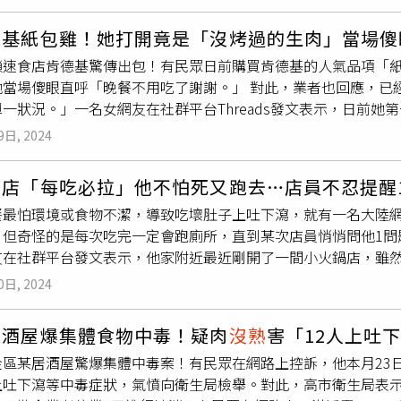
，稍作休息後狀況仍未緩解，學長姐才呼叫救護車，將3人緊急送
給公婆一樣也沒少。」老公說，「至少可以回去過兩人世界。記
你很故意」、「本日最中肯」、「這是在寫笑話吧」、「我覺得
德基紙包雞！她打開竟是「沒烤過的生肉」當場傻
當傻媳婦也是一個方法」。
鎖速食店肯德基驚傳出包！有民眾日前購買肯德基的人氣品項「
他當場傻眼直呼「晚餐不用吃了謝謝。」 對此，業者也回應，已
一狀況。」一名女網友在社群平台Threads發文表示，日前
肉，慶幸自己還好還沒吃，「是本來就要自己烤嗎？還是怎樣？
9日, 2024
一名女網友日前購買肯德基的人氣品項「紙包雞」，打開竟發現
ads）原PO透露，她仔細一看才驚覺，雞肉不是沒烤熟，而是根
愛店「每吃必拉」他不怕死又跑去…店員不忍提醒
的狀態⋯晚餐不用吃了謝謝。」從原PO曬出的照片中可見，錫箔
餐最怕環境或食物不潔，導致吃壞肚子上吐下瀉，就有一名大陸
色，連雞皮都是淡黃色，也未見烘烤過後滲出的油花，明顯未經
，但奇怪的是每次吃完一定會跑廁所，直到某次店員悄悄問他1問
會聽到雞在叫」、「像是下秒就要起飛了」、「這隻雞有夠生，
友在社群平台發文表示，他家附近最近剛開了一間小火鍋店，雖
，每次收到都是燙的⋯⋯怎麼包裝的人會搞混。」另外也有人建
開始鬧肚子，「我吃一次拉一次，屢試不爽。」原PO透露，明知
店裡，他們會幫你處理」、「之前拿到
沒熟
的雞腿，店家有送我
0日, 2024
，沒想到當他吃得正開心時，一名店員突然走到他面前，偷偷摸
原PO當下大吃一驚，立刻反問對方怎麼會知道，這時店員才吐一
居酒屋爆集體食物中毒！疑肉
沒熟
害「12人上吐
原來並非是火鍋店食材不新鮮而是他太心急，才剛把食材放入鍋
金區某居酒屋驚爆集體中毒案！有民眾在網路上控訴，他本月23
友熱議，「每次拉肚子都要再去吃哈哈哈哈哈哈，看得出來真的
上吐下瀉等中毒症狀，氣憤向衛生局檢舉。對此，高市衛生局表
是有多喜歡啊」、「這麼說來，每次吃完火鍋後都要拉肚子，難