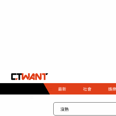
社會首頁
娛樂首頁
財經首頁
政
:::
最新
社會
娛
時事
即時
熱線
:::
直擊
大條
人物
調查
專題
３Ｃ