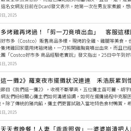
部分含有大量致癌物質，應立即丟棄不食。建議先將厚片食材切
主看著終於看到地板的屋子，輕輕擁抱志工哽咽說，「謝謝你們
這名女網友日前在Dcard發文表示，她第一次在男友家煮飯，想給
費用而已，「不想再增生事端。」據了解，生食雞肉具有很高的
若能搭配芭樂、奇異果、柚子等富含維生素C的水果，更能中和自
潰堤後，光復鄉成為重災區，滿目瘡痍，但隨之而來的除了滿地
驟進行，結果吃完飯後，男友跟男友家人開始肚子痛，集體去掛
致病菌，進而引發食物中毒。這些細菌在雞隻體內可能存在，且
職，利用自身專業，協助災民重建家園，是那一點一點，微小卻
2日, 2025
給他們補身體？」原PO也補充，她這次做了煎鮭魚、滑蛋豆腐、
。充分加熱是殺滅這些細菌的唯一方法，生食雞肉可能導致腹瀉、
。
已經沒事了，「男友爸爸跟男友說下次去餐廳吃也不錯……真的
（Guillain-Barre syndrome），導致患者手足或顏面神經的
市多烤雞再烤過！「剪一刀竟噴出血」 客服這樣
許多網友紛紛留言打趣，「都烙賽掛急診了還要煮魚湯？妳是多
好市多（Costco）販售商品多樣，現烤的全雞、雞腿等美食
服他的胃，妳甚至征服全家，狠角色」、「這招不錯，方便教一
一隻烤雞回家還用烤箱烤過，一刀剪開雞胸竟噴出血來，而且已
上得了靈堂」、「煮的不錯，下次別煮了」、「想分手可以和平
團「Costco好市多 商品經驗老實說」發文指出，25日中午
。也有不少人指出，原PO男友一家食物中毒，可能是食物
沒熟
，
之前還加入香料增加風味，用上火180度、下火150度放進烤
但如果不新鮮會有問題，因為那是半熟蛋」、「蛤蜊有新鮮嗎，
1日, 2025
，讓她不解PO文詢問網友，自己到底是哪個步驟出錯了。原PO
耳如果泡發時間過長，或是一次泡發太多，很容易產生大量米酵
驗，之後如果有買烤雞一定都會再烤過，再烤一次的時候還會再
幾天吃了白木耳，也是食物中毒，真的放太久」、「看菜單，木
們這一攤2》羅東夜市擺攤狀況連連 禾浩辰累到
相當無奈，並PO出照片佐證。對於烤雞噴血，原PO還在疑惑是
來太粗跟蛤蜊湯有沙而已，我嚴重懷疑你有以後不想煮飯的嫌疑
境節目《我們這一攤2》，收視不斷攀高，五位攤主苗可麗、胡宇
來就是熟食不是嗎？如果我沒有再烤一次，裡面究竟會有多生？到
，網友們紛紛關心攤主們如何溝通協調，如何在擺攤過程中克服
服，對方表示下次遇到這個狀況，把烤雞拿回賣場請賣場人員確
包。除了傳統的豬肉餡，攤主們更嘗試融入當地特色食材鴨賞，
co好市多 商品經驗老實說臉書）對此，網友們紛紛表示，「上火18
始，就接連發生意想不到的狀況。禾浩辰（右）坦言胡宇威（左
、「我覺得好市多近期大火烤是過猶不及」、「直接跟衛生局檢
1日, 2025
這次的特別來賓高捷剛到現場，就碰上了第一個大危機「麵糰沒
，回家用電鍋蒸一下就好，外加一點米酒胡椒，蒸出來就很美味肉
導致麵糰無法順利延展。眼看攤車即將開張，蔡昌憲趕緊求救，
箱烤熟」、「那怎麼外面賣的烤雞都沒有這麼血？還是只有好市
逼天天煮晚餐！人妻「乖乖照做」⋯婆婆崩潰把人