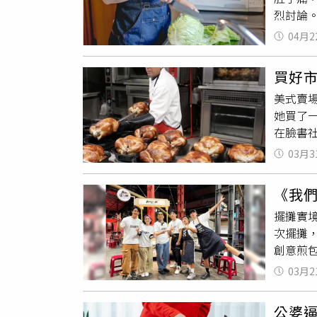
因焦黑
淨，屋
烈討論。
號醫療
時間。
堰塞湖
片的步
桿菌等
各司其
04月2
個魚湯
能含有
了生機
家人都
巴利綜合症
買好
光後，
美式賣場
要先征
她買了
廚房，
在臉書社
力少」
下午要吃
豆腐，
03月3
出血水
「黑木
上次經
老公前
《我
的狀況
菜吃起
擺攤實
「這本
次擺攤
致電客
創意煎
Cost
才剛開
熟吧」
03月2
提供）
+血水
步驟，
再用烤
公婆