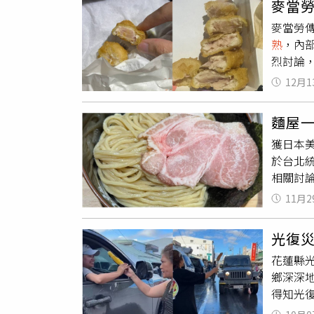
麥當
蝸牛超
麥當勞
家受訪
熟
，內
完全清
烈討論
容易出
全面稽查
食材，
12月1
在文中
員工更
的」。
安全相
麵屋
券供下
獲日本美
很嚴重的
於台北統
局」、
相關討
都是生
的拉麵
覺是忘
11月2
點中的
完全所
麵了」
守標準
光復
「這真
「寄優
花蓮縣光
起來叫
均未與
鄉深深
有熟了
續將就
得知光
且品質
規條文
災區無
並不代