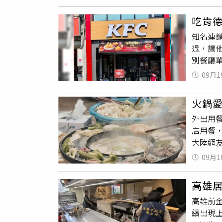
吐下瀉
可是該
留言「
吃肯
事，但
知名連
過，讓
別餐廳單
是生雞
09月1
眼。」
Thre
火鍋
完全涼
外出用
呈現粉
店用餐
打開還
大陸網
剛吃完
後就會
話回去
09月1
店用餐
子？」
高雄
嘛？」
高雄前
引起網
續出現
「到底