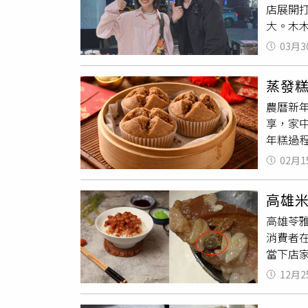
店展開
血糖、
大。木
量，避
下內場
異常。
03月3
嗎？」
的鉀，
菜蓋肉
蒸發
目安插
農曆新年
笨。打
享，家
分享在
年糕過
「可能
糕一放
02月1
糕不裂
跑進廚
高雄
開馬上
高雄苓
我自己
消費者在
關於相
當下店
喪事未
也提到
滑光亮
12月2
文曝光
以免影
牛、蒜
裂痕稱