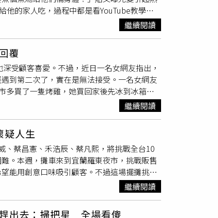
成小塊或預先煮熟，再放上烤肉架就能縮短加熱
，沒有你們我們真的不知道該怎麼辦」。馬太鞍
他的家人吃，過程中都是看YouTube教學影
食安風險，主要來自於可能感染沙門氏菌和曲狀
由基，守護健康。
泥砂，還有來四面八方的各式各樣救援，所有人
急診，「雖然我沒事但心裡好愧疚，是不是要煮
不易透過外觀判斷，即使是經過冷藏的雞肉也可
溫暖耀眼的光輝，讓深埋在泥土裡的光復重新有
繼續閱讀
涼拌木耳、炒高麗菜和蛤蠣湯，目前男友跟男友
嘔吐、發燒等症狀，嚴重時甚至可能引發格林-
很抱歉，我會繼續精進自己的廚藝的」。貼文曝
麻痺。
回覆
不想他們出來呀？」、「俗話說要征服一個男人
，也深受顧客喜愛。不過，近日一名女網友指出，
下食譜嘛，我叫女兒學起來」、「果真是下得了
經遇到第二次了，實在是無法接受。一名女網友
一點欸」、「將來千萬別煮年夜飯，過年醫院人
到好市多買了一隻烤雞，她買回家後先冰到冰箱，
或是木耳泡發太久造成的，「有可能是這個滑蛋
箱烤過，沒想到晚餐食用時一刀剪開雞胸，竟然噴
我之前吃到不新鮮的蛤蜊半夜直接掛急診」、
繼續閱讀
還說，遇到冒血的雞已不是第一次，正是因為有
菌酸，這是一種能引起食物中毒的毒素」、「我
加一些香料增加風味，沒想到還是讓她遇到同樣
耳＞蛋＞鮭魚機率比較高，其他有煮熟還好頂多
懷疑人生
否家中烤箱壞了、或是溫度不夠，卻突然頓悟
」。
威、蔡昌憲、禾浩辰、蔡凡熙，將挑戰全台10
底是我運氣不好，還是什麼原因？」事後原PO
困難。本週，攤車來到宜蘭羅東夜市，挑戰販售
認和處理。女網友買到冒血的烤雞。（圖／
希望能用創意口味吸引顧客。不過這場擺攤挑戰
0度下火150度烤1.5小時，就算全生雞也會被烤
）要求比較多，一開始壓力有點大。（圖／三立
舉啦！白肉一定要熟食」、「買過一次，肉
沒熟
繼續閱讀
發酵」！由於攤主們在製作過程中忽略了醒麵的
不會太乾」、「曾經買過2次
沒熟
的烤雞，隔天
最後在眾人合力下才成功化解這場「麵糰危
多的雞，才是雞啊。」另外，有網友提到可能是
趕出去：掃把星 全場看傻