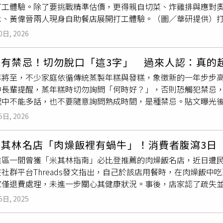
打工體驗。除了要挑戰精準估價，更得親自切菜、炸雞排與應對
沒力、冒冷汗等狀況；其次是「不要一次吃過量的荔枝」，尤其
木、黃偉晉兩人現身自助餐店展開打工體驗。（圖／華研提供）
免血糖波動、血脂肪飆高；最後是「不要吃
沒熟
的荔枝」，容易
炸雞排任務，不料正式上場卻手忙腳亂，端出的雞腿排竟「
沒熟
高敏敏也補充，只要正確吃荔枝，還是能補充營養，包括有助於修
0日, 2026
黃偉晉則搞笑回應：「我很快就被淘汰啦！」隨後換位挑戰外場
以及能提升新陳代謝力的有機酸如檸檬酸及精氨酸、色氨酸等胺
，更激動飆出台語：「你當作我們是青盲（失明）喔！」直率反
糕有禁忌！切勿脫口「這3字」 過來人認：真的
的奧客，守住打工薪水；但進入內場後卻陷入熱油恐懼，不斷驚
將至，不少家庭依循傳統蒸製年糕與發糕，象徵新的一年步步高升
工結束後，兩人分享工作心得。黃偉晉說：「我即便今天都已經
中長輩提醒，蒸年糕時切勿詢問「何時好？」，否則恐觸犯禁忌，
外場，只要人潮一來，她就會開始緊張，「因為像我這樣數學不
程中不能多話，也不要隨意詢問熟成時間，是種禁忌。貼文曝光
讓妳有點虧錢，我補。」最後，請老闆娘選出今天表現可以錄取
進去，蓋子一蓋，阿嬤就會說不要靠近」、「阿嬤都偷偷做，不
5日, 2026
、甜粿
沒熟
」、「發糕超邪門，做的時候不能亂講話」、「我家
房問什麼時候好就會被趕出去說不能亂講話」。還有過來人分享
米其林名店「肉燥飯裡有蝸牛」！消費者腹瀉3日
大喊『啊？怎麼沒有發』，結果大人一個巴掌就過來了，根本沒
雅區一間曾獲「米其林指南」必比登推薦的肉燥飯名店，近日遭
做要給阿嬤拜拜的，自己不確定能不能做好就講了一句『會不會
社群平台Threads發文指出，自己於該店用餐時，在肉燥飯
關習俗，國史館台灣文獻館指出，漢人過農曆新年時多會準備年
家僅退費處理，未進一步關心其健康狀況。事後，店家認了疏失
滿一年，則不宜自行蒸製年糕，通常由親友贈送，以示避諱。民
，類似情況並非首次發生，過往就曾聽聞其他顧客在該店餐點中
，象徵來年順遂。部分地區在灶上擺放鹽巴與艾草，寓意去邪避
5日, 2025
後引發網友熱議與批評，「剛剛去看評論，除了你肉燥飯裡有蝸
響糕點「發」的狀況。此外，民俗資料指出，發糕頂端裂開如花
泥白肉豬肉片
沒熟
、手指插在湯裡」、「吃到蝸牛很嚴重欸」、「這
為「笑」，裂得越開，被認為象徵來年收穫越豐。