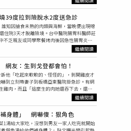
繼續閱讀
鄉支援。儘管都不是專業廚師，負責人黃盟宗表
也於社群平台發文補充「粉色≠
沒熟
」、「白色
可以吃，便當吃到怕了，募集完大家的愛心蔬果
，呼籲消費者不需過度擔心，若有疑慮可隨時反
燒39度拉到險脫水2度送急診
了才發現有短缺，劦豐蔬果托運現場煮起千人熱
理解與重視，麵屋一燈表示，將主動提供「肉品
。誰知因搶食未熟的肉類與海鮮，當晚便出現噁
運臉書）黃盟宗說，他們一行11人多在光復市
相關安全規定。
診還住院3天才脫離險境。台中醫院腸胃科醫師莊
不少器具，但實際就定位後才發現仍有器具缺
中不乏親友或同學聚餐烤肉後因急性腸胃炎就
說，第一次煮這麼多飯，火候掌控不好，煮完才
嘔吐、輕微拉肚子症狀，爸媽立即帶到醫院掛急
蛋瘦肉粥，順利化解危機。察覺問題後，第二天
繼續閱讀
回家後症狀不僅未改善，還開始發起高燒，輕微
食物，菜單也沒有特定，就是看有什麼食物煮什
高中生的腸道發炎腫脹合併積水，研判是因為吃
直煮一直煮，煮到東西沒了為止。」。有災民在
面 網友：生到戈登都會怕！
水分，並使用抗生素跟整腸止瀉藥物，住院3
汙。（圖／林冠吟攝）除了正餐外，他們也特別
告訴他「吃起來軟軟的、怪怪的」，剝開雞皮才
家烤肉聚餐務必要煮熟、烤熟再食用。此外，
人經過不管是志工還是災民，幾乎都難逃「被強
他嚇到立刻帶妻子到板橋亞東醫院掛急診。有網
溫變質，食用後造成腸胃炎。天成醫院營養師楊
很累，但過程很開心，「台灣的年輕人真的很
生雞肉，而且「這麼生的肉她還吞下去，還跟
磷酸鹽等添加物，經高溫烹調易產生致癌物。她
們，光復鄉的居民儘管也是受災戶，在初步完成
帶老婆去醫院急診。而根據這名網友提供的照
康。楊珊珊建議，多以雞肉、魚類、豆腐等天然
對著每台經過的車輛灑水，幫它們將滿是灰的擋
繼續閱讀
完全沒有煎熟。該名網友還透露，販賣便當的店
海鮮；此外，烤肉時別忘記攝取蔬菜，像是筊白
重的佛祖街中，不少民宅都遭土石掩埋一層樓
言，「套句戈登的話：這雞生到我都能聽到它咕
飽足感。至於調味上，市售烤肉醬普遍含鈉量
土，開闢出一條通道後供人進入。只是難過的還
幫補身體」 網嚇傻：狠角色
身，讚」、「切的時候店家就應該該發現
沒熟
再使用，以減少鹽分攝取。聚餐飲品也應當避免
內被各種讓人動彈不得的泥漿覆蓋，清理難度大
菜1湯給大家吃，沒想到男友一家人吃完就開始
」還有網友指出：「這雞肉生到都站起來跟你老
身體造成負擔。烹調上，則要避免將食材烤焦，
況下，一個下午就可以將一棟住宅初步清理乾
要煮個魚湯給他們補身體？」貼文曝光變引起熱
賠的！」原PO網友則回應，僅跟店家索要了掛