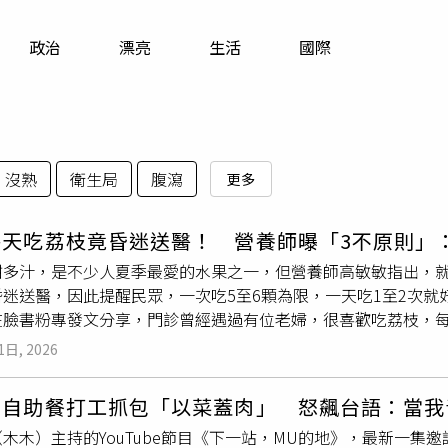
寵物
政治
漂亮
生活
國際
運勢
運動
梅酒
沒熟
衛生局
腹瀉
更多
每天吃荔枝竟昏迷送醫！ 營養師曝「3不原則」
甜多汁，是不少人夏季最愛的水果之一，但營養師高敏敏指出，
昏迷送醫，因此提醒民眾，一次吃5至6顆為限，一天吃1至2次
在臉書粉專發文分享，門診曾經遇過有位老婦，很喜歡吃荔枝，
。高敏敏說明，荔枝屬於高GI水果，如空腹食用會刺激胰島素分
1日, 2026
佳者極易出現沒力、冒冷汗與突發性低血糖，若出現不適症狀，
高敏敏指出，夏天盛產荔枝，小小一顆常讓人忍不住一顆接一顆吃
晉自助餐打工抓包「以菜蓋肉」 怒飆台語：當我
除此之外，吃荔枝也要注意「3不」，否則可能引發俗稱「荔枝病
木木）主持的YouTube節目《下一站，MU的地》，最新一
荔枝」，空腹食用荔枝會刺激胰島素分泌過多，使血中的葡萄糖