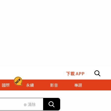
下載 APP
國際
永續
影音
專題
⊗ 清除