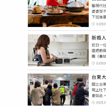
機」。
骨髓中
雖現代
黑的鍋
婆婆受
禾浩辰
下班後
著對民
一星期
氣氛中
03月0
是菜
沒
歡鹹口
箱？當
有湯汁
新婚
後一次
自己對
近日一
醫院，
他感受
還把廚
留言「
課。」
團《毒
房，但
要擀麵
婆婆回
一開始
03月0
住，都
視主頻
感動，
加坡Si
台東
毒。原
Hami 
國立台
解，「
現上吐
出，「
會如此
（廚餘
人臉色
煮，妳
09月2