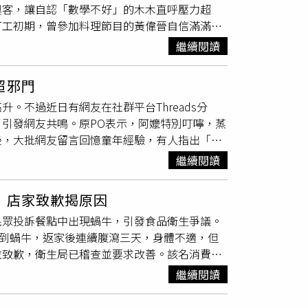
奧客，讓自認「數學不好」的木木直呼壓力超
糖尿病、高血脂、控制醣份的人，更要注意份
打工初期，曾參加料理節目的黃偉晉自信滿滿接
影響醣值新生、抑制葡萄糖代謝路徑、造成血糖
」，遭工作人員吐槽：「你不是做料理節目的
復組織和保護細胞的維生素C、舒緩緊張焦慮
繼續閱讀
時，黃偉晉展現超強氣勢，當場抓包客人企圖以
基酸。
應笑翻全場。反觀擔任外場的木木，成功識破節
超邪門
聲尖叫直呼「好燙」，自嘲不能讓觀眾覺得自己
。不過近日有網友在社群平台Threads分
穿吊嘎了，在內場還是熱到滿頭大汗。」木木則
引發網友共鳴。原PO表示，阿嬤特別叮嚀，蒸
好的，怎麼算都錯！」她也自責地跟老闆娘說：
後，大批網友留言回憶童年經驗，有人指出「發
的人，老闆娘毫不猶豫選擇了黃偉晉。
讓小孩看到」、「以前蒸年糕真的不能話多，發
繼續閱讀
連蘿蔔糕也不能問！阿嬤做蘿蔔糕的時候，如果
親身經驗，「發糕説沒裂比較好聽，小時候一掀
 店家致歉揭原因
有反應時間」、「這是真的不能亂講話，有一次
民眾投訴餐點中出現蝸牛，引發食品衛生爭議。
沒熟
啊』？最後拜拜完要吃，真的發現
沒熟
」。
中吃到蝸牛，返家後連續腹瀉三天，身體不適，但
糕祭祖與拜神明，寓意「年年高升」。若家中有
並致歉，衛生局已稽查並要求改善。該名消費者
間也流傳，蒸年糕忌諱久蒸不熟，若成品表面平
發現蝸牛，諷刺蝸牛彷彿成了「常客」，相關貼
煞，並提醒孩童勿在廚房嬉鬧或說不吉利的話，
繼續閱讀
牛，有其他人說肉燥飯吃到蜘蛛、青菜裡有蝸
綻放，被視為發財、發達的象徵。客家族群亦將
家的google負評也太多人吃到異物了吧……