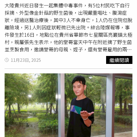
同志酒吧放鬆心情，那裡的人們得知她離婚後，不但沒有同
大陸貴州近日發生一起集體中毒事件，有5位村民吃下自行
情，反而熱情給予祝福與鼓勵，「他們告訴我：『如果你已
採摘、外型像金針菇的野生菌後，出現嚴重嘔吐、腹瀉症
經決定要快樂，那你就一定會快樂。』那句話在當下給了我
狀，經過送醫治療後，其中3人不幸身亡，1人仍在住院但脫
很大的勇氣。」這則貼文讓不少粉絲動容，紛紛留言支持並
離險境，另1人則因症狀輕微已先出院。綜合陸媒報導，事
祝福她未來能夠重新展開新的人生旅程。瑞姬婚後經常分享
件發生於16日，地點位在貴州省畢節市七星關區亮巖鎮太極
幸福生活，豈料在2025年底無預警宣布離婚。（圖／翻攝
村，親屬張先生表示，他的堂哥當天中午在附近摘了野生菌
自X，@mizuki32k，下同）
並烹製食用，邀請堂哥的母親、姪子，還有堂哥雇用的兩名
工人一起吃，食用後並沒任何異常，於是晚餐又吃了一次，
繼續閱讀
11月23日, 2025
沒想到當天深夜，幾人開始嘔吐、拉肚子，隔天也未見改
善，才趕緊送醫。張先生說到，堂哥出現上吐下瀉、
肚子
痛
、發熱等症狀，中毒後3天不治身亡，堂哥的母親也在隔
日逝世，其中一名工人則是在5天後死亡，目前姪子已脫離
險境，另一名工人因食用的量不多，症狀輕微，已先出院。
報導指出，專家依照親屬提供的照片推斷，幾人誤食用的野
生菌，應該是「條蓋盔孢傘菌」（又稱紋緣盔孢傘），含有
強烈毒性成分「鵝膏毒肽」，中毒後會出現上吐下瀉，甚至
可能引發急性肝腎衰竭。