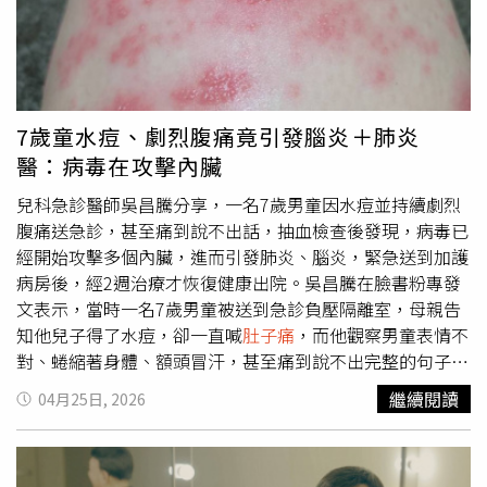
薩殺手」。（圖／翻攝當事人社群）下次小孩遭霸凌，可以
聘請你站在我身旁嗎？甚至有人搭配手勢，是八百萬就會放
人媽？眼睛大大的比鬼王鍾馗更鍾馗，何先生也配合去跟門
神合照，相當歡樂，走在路上還被認出他就是披薩殺
手。"披薩大叔"何孟家：「有時候因為我工作，表情會很嚴
7歲童水痘、劇烈腹痛竟引發腦炎＋肺炎
肅，跟小孩子一起玩，有時候歡笑也是會，只是說因為，有
醫：病毒在攻擊內臟
時候過度認真的時候，眼神就會皺起來。」40歲的何孟家從
事裝潢，和太太都是屏東北漂桃園的排灣族青年，幸福四口
兒科急診醫師吳昌騰分享，一名7歲男童因水痘並持續劇烈
之家，因為自己濃眉大、加上不笑，表情立刻轉為凶狠，沒
腹痛送急診，甚至痛到說不出話，抽血檢查後發現，病毒已
想到、意外爆紅，更讓他憶起年輕往事。桃園一名何姓男
經開始攻擊多個內臟，進而引發肺炎、腦炎，緊急送到加護
子，陪兒子做披薩，手不慎沾到配料，驚訝表情被老婆拍下
病房後，經2週治療才恢復健康出院。吳昌騰在臉書粉專發
po網，由於太過凶神惡煞，遭網友笑稱他是「披薩殺
文表示，當時一名7歲男童被送到急診負壓隔離室，母親告
手」。（圖／民視新聞）桃園一名何姓男子，陪兒子做披
知他兒子得了水痘，卻一直喊
肚子痛
，而他觀察男童表情不
薩，手不慎沾到配料，驚訝表情被老婆拍下po網，由於太
對、蜷縮著身體、額頭冒汗，甚至痛到說不出完整的句子，
過凶神惡煞，遭網友笑稱他是「披薩殺手」。（圖／翻攝當
只能施打止痛針才能緩解。吳昌騰說明，水痘常見症狀是發
繼續閱讀
04月25日, 2026
事人社群）"披薩大叔"何孟家：「因為我高中走在路上，就
燒、紅疹、搔癢，幾天後若沒有併發症就會好，但這名男童
被警察攔檢，就直接上手銬，我也不知道為什麼上手銬，沒
卻出現異常疼痛的狀況，經過抽血檢驗，發現男童肝指數飆
有他們就誤會解釋清楚，因為我到派出所了，就直接解開我
到異常高，胰臟酵素也高，研判不是單純的水痘，而是「瀰