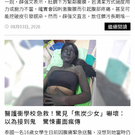
一說，薛強文表示，肚臍下方緊鄰腹膜，若清潔方式過度用
力或施力不當，確實會因刺激腹膜而引起腹部疼痛，甚至可
能挖破皮引發感染。然而，薛強文直言，放任髒污長期堆積
同樣危險，曾有一名20多歲女子，從出生以來從未清理過肚
繼續閱讀
08月03日, 2026
臍，就診時肚臍發臭、嚴重紅腫發炎，甚至出現高燒、異味
與化膿等嚴重症狀。薛強文建議，可以採取溫和且安全的
「油泡法」，在肚臍凹陷處滴入幾滴橄欖油或一般的食用沙
拉油，靜置四至五分鐘，讓油脂充分軟化積聚的角質與頑固
污垢，再使用乾淨的棉花棒輕柔地將表面髒污拭去。薛強文
強調，日常肚臍清潔維持大約每月一次的頻率即可，過程中
不需要刻意挖得很深，切記能清多少是多少，不可使用手
指、指甲或尖銳物品強行深入摳挖，以免傷及皮膚或刺激腹
膜，尤其是糖尿病患者或免疫力較低的人群，一旦細菌侵入
演变成腹膜炎，更可能危及生命。
醫護衝學校急救！驚見「焦炭少女」嚇壞：
以為接到鬼 驚悚畫面瘋傳
泰國一名16歲女學生日前因腹痛緊急送醫，沒想到她當時仍