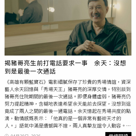
說應該，可能是因為晚上比較黑，然後我就走在路上，人家
漫性水痘感染」，代表病毒已經進入血液，開始攻擊內臟。
就會怕怕的。」強調自己不是壞人、只是皮膚比較黑，看起
吳昌騰進一步追問男童病史，得知男童因氣喘發作，吃下醫
來比較兇，但樂天的何先生，更希望自己被叫成披薩大叔比
師開的類固醇。吳昌騰解釋，雖然類固醇不是壞藥，也救過
較親民，下次看到本人，可千萬別被這眼神給嚇壞！家人
無數氣喘孩子，但在水痘潛伏期，類固醇會關掉免疫系統的
vs."披薩大叔"何孟家：「爸爸殺了幾個披薩？呃...一百個，
防火牆，讓病毒不再被限制，並開始蔓延，使得肝臟、胰
披薩爸爸，披薩爸爸。」
臟、肺臟都發炎，而水痘引起間質性肺炎、甚至是腦炎，也
讓孩子被送進了加護病房，所幸經過2週治療，男童便脫離
險境健康出院。吳昌騰指出，男童母親透露，孩子曾打過1
劑水痘疫苗，但疫苗的免疫力會隨時間下降，幾年後當病毒
揭豬哥亮生前打電話要求一事 余天：沒想
再次來襲，身體可能只剩下一點點記憶，這就是所謂的「突
到是最後一次通話
破性感染」，而醫學上已經很清楚，要接種2劑疫苗，才是
真正的保護。吳昌騰也提醒，水痘不只是紅疹，更是一個會
《高雄有顆藍寶石》電影細膩保存了珍貴的秀場情誼，資深
找破口的病毒，當免疫力下降、判斷延誤，或以為「沒關
藝人余天回憶與「秀場天王」豬哥亮的深厚交情，特別談到
係」時就會進來。如果發現「水痘合併腹痛」就是危險警
豬哥亮住院期間的最後一次通話。即便身體虛弱，豬哥亮仍
訊，並非腸胃炎，而是內臟感染；若是「類固醇＋水痘」，
努力提起精神，含糊地表達希望余天能前去探望，沒想到這
是高風險組合，一定要讓醫師知道；水痘疫苗請打滿2劑，
竟成了兩人之間的最後一通電話。余天憶起在秀場共度的點
才有完整保護力。
滴，動情感慨表示：「他真的是一個非常有藝術天才的
人。」語氣中滿是遺憾與不捨，兩人真摯友誼令人動容。
《高雄有顆藍寶石》在有限的史料與影像中，團隊歷時兩年
繼續閱讀
04月20日, 2026