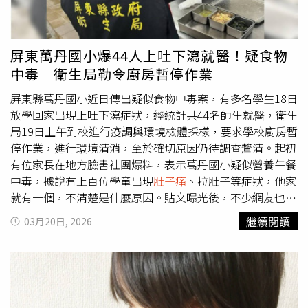
美妝概念店，主打保養品與化妝品，品牌種類相對更豐富。
此外，若招牌上多出「HOME」字樣，代表該門市亦販售家
居用品；若為粉紅色且標示「HOME」，則為結合美妝與家
屏東萬丹國小爆44人上吐下瀉就醫！疑食物
居的複合型門市。至於制服顏色差異，官方則表示並無特別
中毒 衛生局勒令廚房暫停作業
意義，僅提供不同款式供員工自由選擇。 在 Instagram 查
看這則貼文 從 Instagram 分享的貼文
屏東縣萬丹國小近日傳出疑似食物中毒案，有多名學生18日
放學回家出現上吐下瀉症狀，經統計共44名師生就醫，衛生
局19日上午到校進行疫調與環境檢體採樣，要求學校廚房暫
停作業，進行環境清消，至於確切原因仍待調查釐清。起初
有位家長在地方臉書社團爆料，表示萬丹國小疑似營養午餐
中毒，據說有上百位學童出現
肚子痛
、拉肚子等症狀，他家
就有一個，不清楚是什麼原因。貼文曝光後，不少網友也紛
紛在底下留言「我家也中，半夜也是吐」、「我們家今天早
繼續閱讀
03月20日, 2026
上嘔吐」、「我孫女半夜長庚掛急診，吐到不行」、「班上
只有9位上學，就連老師也未到校」。對此，屏東縣衛生局
19日回應，在接獲通報後，立即啟動疑似食品中毒調查，派
員前往辦理行政調查，進行疫調與環境檢體採樣，並依據
《食品安全衛生管理法》第41條規定，命學校廚房暫停作