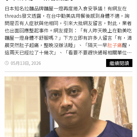
者不安與困擾，深感抱歉，後續將持續配合相關檢驗與調查
程序，同時以更高標準檢視各項管理細節，進一步改善營運
日本知名拉麵品牌麵屋一燈再度捲入食安爭議！有網友在
流程與衛生管理。麵屋一燈發布聲明致歉。（圖／翻攝
threads發文透露，在台中勤美店用餐後感到身體不適，詢
Threads／麵屋一燈）
問是否有人症狀與他相同，引來大批網友留言，對此，業者
也出面回應整起事件。網友提到：「有人昨天晚上在勤美吃
麵屋一燈身體不舒服嗎？」下方立即有許多人留言「有，清
晨突然肚子超痛，整晚沒辦法睡」、「隔天一早
肚子痛
醒，
這兩天已經拉了十幾次」、「看要不要趕快通報相關單位
了」。而麵屋一燈官方帳號稍早發出聲明回應，「已接獲單
繼續閱讀
05月13日, 2026
店顧客反映用餐後身體不適情況，對此公司高度重視，並已
立即啟動相關確認與內部調查作業。」目前除同步檢視相關
作業流程外，也將全力配合衛生主管機關後續調查，並主動
關懷顧客身體狀況。此外，根據《ETtoday新聞雲》報導，
台中市食品藥物安全處則表示接獲民眾通報，食安處已啟動
食品中毒調查，並派員前往進行稽查與採檢，結果預計約2
週出爐，如檢出病原菌，將依食安法處新台幣6萬元以上、2
億元以下罰鍰。據了解，這並非麵屋一燈第一次食安出包，
早在今年3月桃園華泰分店就爆出民眾前往用餐後，出現嘔
吐、噁心等情形，當時衛生局公布稽查結果，發現該店冷藏