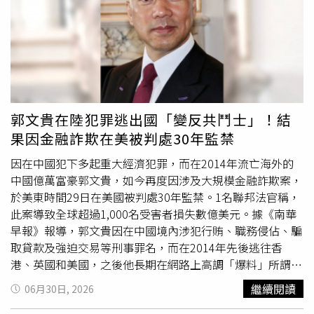
的「九大罪狀」：給藥未標明藥名和頻次、不同服用時間的
藥物沒分開包、沒注意醫師改藥單而給錯藥水、收疫苗到冰
箱沒關好門、未記錄冰箱溫度導致疫苗有毀損風險、告知病
患家屬吃藥可配牛奶。最離譜的行為發生在一名來診所裝避
孕器的女患者身上，她裝完後頭暈
肚子痛
，暫時留在所內休
息，等醫師開消炎止痛藥給她吃，李姓藥師拿藥過去時，告
知要留觀2個小時，剛好護理師經過覺得怪怪的，看了藥單
郭文貴在陸犯罪逃出國「變反共鬥士」！結
才驚覺，這不是止痛藥而是RU486。原來當天有另一位女病
果因金融詐欺在美被判處30年監禁
患真的需要RU486，人在診所一樓大廳等，李姓藥師卻把
RU486拿到二樓給剛裝完避孕器的患者，護理師立刻提醒李
因在中國犯下多起重大經濟犯罪，而在2014年流亡海外的
姓藥師確認一下、弄錯人了，患者才免於吃錯藥。診所其他
中國億萬富豪郭文貴，如今再度因涉及大規模金融詐欺案，
藥師與護理師為本案出庭，證稱藥師國考合格後還要接受2
於美東時間29日在美國被判處30年監禁。1名聯邦法官稱，
年實務訓練，因此具有獨當一面的專業；「三讀（取藥、發
此案導致全球超過1,000名受害者損失數億美元。據《南華
藥及歸藥）五對（病人對、藥物對、劑量對、途徑對、時間
早報》報導，郭文貴因在中國境內涉犯行賄、職務侵佔、騙
對）」是藥師本質，診所不必再教如何給藥包藥，基本上也
取貸款及強迫交易等刑事罪名，而在2014年先後逃往香
不需要醫師來管理監督藥師。診所護理長告訴法官，針對李
港、英國和美國，之後他長期在網路上高調「爆料」所謂的
姓藥師執行業務有困難曾4度面談，她還是繼續出狀況，連
中共高層醜聞，並將自己形塑成反共民主鬥士，逼得中國政
繼續閱讀
06月30日, 2026
診所醫師都察覺她難以勝任工作。法官指出，給藥爭議涉及
府在2017年透過國際刑警組織（ICPO-INTERPOL）對其發