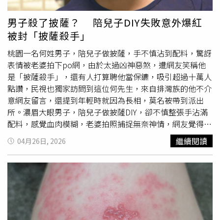
庫地面不潔、部分食材未離地存放，要求業者限期改善。
男子殺了披薩？ 陪兒子DIY失敗意外爆紅
被封「披薩殺手」
桃園一名何姓男子，陪兒子做披薩，手不慎沾到配料，驚訝
表情被老婆拍下po網，由於太過凶神惡煞，遭網友笑稱他
是「披薩殺手」，還有人打算聘他當保鑣，吸引超過十萬人
點讚，民視也獨家訪問到這位何先生，來自排灣族的他不介
意網友留言，還提到年輕時就因為長相，莫名被帶到派出
所。濃眉大眼男子，陪兒子做披薩DIY，卻不慎整張手沾滿
配料，感覺血肉模糊，老婆拍照捕捉無奈神情，網友覺得超
好笑，留言說你像是要把披薩殺了，是剛殺了一個披薩嗎？
繼續閱讀
04月26日, 2026
還kuso說殺了披薩不能殺我喔。"披薩大叔"何孟家：「要
壓披薩，結果我先把佐料放上去了，（壓完再放）對是壓完
再放，（披薩還能吃嗎）我吃了呵呵。」親子日常意外爆
紅，吸引超過10萬人按讚，海量留言讓人笑到
肚子痛
，說為
何看到照片直發冷汗？能理解跟你在一起的安全感。桃園一
名何姓男子，陪兒子做披薩，手不慎沾到配料，驚訝表情被
老婆拍下po網，由於太過凶神惡煞，遭網友笑稱他是「披