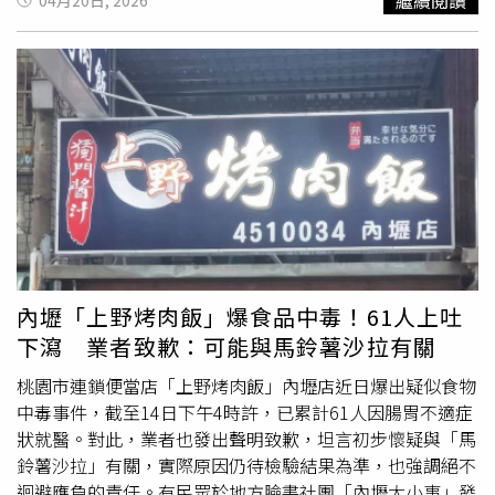
半，逐步拼湊出藍寶石大歌廳的發展軌跡，亦進一步探討
「藍寶石大歌廳」的沒落原因，金曲歌王阿吉仔先是語出驚
人：「我敢講，你敢報嗎？」隨後坦言，除了錄影帶普及分
散觀眾外，秀場藝人酬勞持續攀升，也讓經營成本壓力大
增，最終導致歌廳逐漸入不敷出、走向式微。曾經風靡全
台、帶動周邊商圈繁榮的歌廳文化，隨著人潮流失也難掩衰
退，在地店家感嘆：「差很多，現在能撐下去的，多半只剩
過去累積的老主顧。」導演楊力州紀錄「藍寶石大歌廳」的
興衰也有感而發：「紀錄片有時候就是這樣，你找到了一個
人，就找到了一段歷史的入口。」他表示，希望這部作品能
成為一扇窗口，讓年輕觀眾得以看見，在電視綜藝與網路娛
樂興起之前，台灣曾存在一段充滿爆發力與即時魅力的表演
內壢「上野烤肉飯」爆食品中毒！61人上吐
文化。導演楊力州認為：「這部片是一種記憶的召喚，他們
下瀉 業者致歉：可能與馬鈴薯沙拉有關
會想起年輕時去看秀、笑到
肚子痛
的那些夜晚。」他不改幽
默本色，笑言希望觀眾能透過電影，「和豬哥亮、林沖一起
桃園市連鎖便當店「上野烤肉飯」內壢店近日爆出疑似食物
回到那個狂野的八十年代，狠狠的幹譙一次！」林沖兒子林
中毒事件，截至14日下午4時許，已累計61人因腸胃不適症
凱文與聲色Sounds Good主理人林珮如，昨（19日）包場
狀就醫。對此，業者也發出聲明致歉，坦言初步懷疑與「馬
《高雄有顆藍寶石》，號召親友一同進戲院觀影。映後分享
鈴薯沙拉」有關，實際原因仍待檢驗結果為準，也強調絕不
時，林凱文笑說：「這場沒有特別幫爸爸留座位，因為他如
迴避應負的責任。有民眾於地方臉書社團「內壢大小事」發