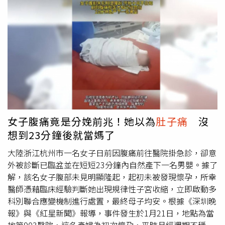
人B流……瑟瑟發抖」。對於這波疫情變化，耳鼻喉科醫師
李典憲也在粉專發文表示，這兩天B型流感個案真的很多。
他提到，近年較少見到B型流感病例多於A型流感的情況，
但這一波門診觀察確實出現相似現象，甚至有家長反映，孩
子班上同時請假的人數已多達10多人，顯示感染情形相當明
顯。李典憲並指出，從近期門診觀察來看，感染B型流感的
小朋友，常見症狀以發燒、肌肉痠痛、全身倦怠無力、
肚子
痛
、噁心、反胃為主，至於喉嚨痛、咳嗽等上呼吸道症狀，
反而相對次要。相關症狀表現也讓部分家長在初期不易立即
聯想到流感，進一步提高照護上的警覺需求。此外，疾管署
女子腹痛竟是分娩前兆！她以為
肚子痛
沒
長羅一鈞先前也曾說明，B型流感症狀通常較A型流感輕微
想到23分鐘後就當媽了
一些，重症機率相對較低，但感染後除了高燒與倦怠之外，
也可能合併小腿痠痛及全身肌肉痠痛等情況。他也提醒，即
大陸浙江杭州市一名女子日前因腹痛前往醫院掛急診，卻意
使先前感染過A型流感，之後仍可能再感染B型流感，兩者
外被診斷已臨盆並在短短23分鐘內自然產下一名男嬰。據了
之間並沒有交叉保護力，民眾仍須特別留意。
解，該名女子腹部未見明顯隆起，起初未被發現懷孕，所幸
醫師憑藉臨床經驗判斷她出現規律性子宮收縮，立即啟動多
科別聯合應變機制進行處置，最終母子均安。根據《深圳晚
報》與《紅星新聞》報導，事件發生於1月21日，地點為當