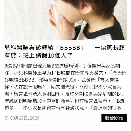
業，進行環境清消，且須確認衛生環境改善，通過複查後始
得恢復供餐，後續並依規定將相關事證移請屏東地檢署偵
辦。截至目前累計通報44人就醫，無人住院，也未再接獲醫
療院所新增通報，後續將持續監測師生健康狀況，並釐清詳
細原因。屏東縣衛生局派員到萬丹國小廚房進行檢體採樣。
（圖／屏東縣政府）萬丹國小19日晚間也在臉書粉專發文公
告，18日有安親班傳出學生腸胃不適的狀況，19日上午統
兒科醫曬看診戰績「BBBBB」 一票家長超
計供餐999人，其中共9個班級44位師生出現腸胃不適症
有感：班上請假10個人了
狀，19日上午衛生所及衛生局已經來採取檢體，各班已完成
消毒，要求學生用餐前務必用肥皂洗手，或食物不可以共食
近期兒科門診出現大量B型流感病例，引發醫界與家長關
或分享，目前學校與衛生局及衛生所積極處理中。
注。小兒科醫師王韋力17日晚間在粉絲專頁發文，「今天門
診戰績BBBBB」形容近期門診狀況，並發問「有人看得
懂，我在說什麼嗎？」貼文曝光後，立刻引起不少家長共
鳴，留言區也湧入多則回報，反映近期校園與家庭間的B型
流感病例明顯增加。中醫師賴韋圳也在留言區表示，「B流
超多！」不少家長則留言分享身邊狀況，「最近真的很多
B」、「兒子班上已經請假十個了！都是BBBBB」、「今天
繼續閱讀
03月18日, 2026
兒子的班級也是通報了B和A」、「孩子月初也才剛B結束，
燒很大還會伴隨嘔吐……」、「我兒下課回家，也說班上有