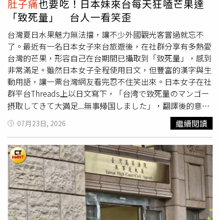
肚子痛
也要吃！日本妹來台每天狂嗑芒果達
裝扮瞬間吸引眾人目光，甚至讓不少人誤以為真的撞見「女
「致死量」 台人一看笑歪
鬼」，醫院內一度掀起騷動。事後，這名女學生也親自在貼
文留言，自嘲表示「沒想到自己會在這個時候
肚子痛
，更沒
台灣夏日水果魅力無法擋，讓不少外國觀光客嘗過就忘不
想到是在這種情況下被送醫。」消息曝光後，許多網友紛紛
了。最近有一名日本女子來台旅遊後，在社群分享有多熱愛
留言「看到真的會嚇一跳」、「救護人員辛苦了」、「幸好
台灣的芒果，形容自己在台期間已攝取到「致死量」，感到
是白天，要是晚上真的會以為鬧鬼」。隨後，救援隊再度更
非常滿足。雖然日本女子全程使用日文，但豐富的漢字與生
新影片，只見女學生已完成治療，手提藥袋、面帶笑容準備
動用語，讓一票台灣網友看完忍不住笑出來。日本女子在社
返家，並寫下「她平安了，領完藥回家囉」。
群平台Threads上以日文寫下，「台湾で致死量のマンゴー
摂取してきて大満足...無事帰国しました」，翻譯後的意思
是「我在台灣吃了過量的芒果，感覺非常滿足……我已經安
繼續閱讀
07月23日, 2026
全到家了。」從日本女子的敘述，可以知道她來台旅遊期間
吃了非常多的芒果。貼文曝光後，吸引許多台灣網友留言，
日本女子也在底下留言補充，此行獲得台灣朋友熱情款待，
不僅送了許多芒果，還貼心幫忙削好，讓她每天深夜都忍不
住多吃幾口；她也坦言雖然因為吃太多，幾乎天天吃到
肚子
痛
，但依然覺得非常幸福。甚至被詢問「機票錢有沒有吃回
本」時，日本女子秒回答「Yes」，可見她對台灣芒果有多
熱愛。除了品嚐新鮮芒果，該名日本女子也分享去吃芒果冰