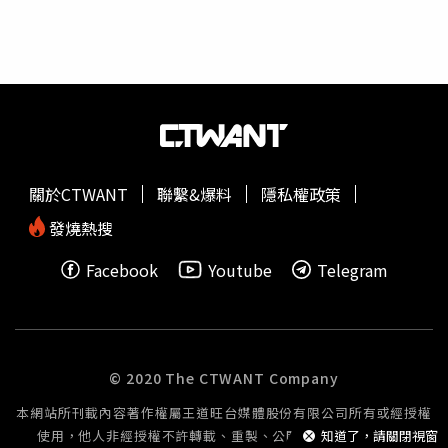
「寫劇本的房仲媽祖」，負責安排橋段；睦媄則是結合現代
媒體的「YouTuber 媽祖」。此外，神將千里眼與順風耳則
由新生代演員王品澔、黃登楷詮釋。飾演千里眼的王品澔自
信地說：「自己的視力非常好！」導演透露，劇中的千里眼
是一個非常嚴肅的神將，甚至自己發明一個App來尋找媽
祖。飾演順風耳的黃登楷表示，為了演好順風耳，他還特別
把耳朵練起來，讓耳朵可以一直動，並在現場示範。導演補
充，這對神將兄弟是最有趣的，他們只要穿神將的衣服就會
關於CTWANT
聯繫&爆料
隱私權政策
隱身，平凡人看不到，而兩位神將在劇中也會有感情戲。王
品澔、黃登楷詮釋神將千里眼與順風耳。（圖／民視）王中
發燒熱搜
平女兒韓菲不僅為獻唱主題曲，更是首次參與戲劇演出。她
Facebook
Youtube
Telegram
第一次以演員的身分出演非常緊張，劇中飾演被霸凌的女
生，但會使出神力救援其他人，角色是很愛突然出現的。她
透露爸爸王中平沒有給她演出的壓力，反而在音樂上會給比
較多建議。
© 2020 The CTWANT Company
本網站所刊載內容著作權屬王道旺台媒體股份有限公司所有或經授權
使用，他人非經授權不許轉載、重製、公開播送或公開傳輸。
知道了，請關閉視窗