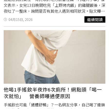
果出現，一定會是在台上！」一席話引起現場觀眾會心一
文表示，女兒13日晚間吃完「上野烤肉飯」的雞腿飯後，深
笑。主辦方亦特別製作林沖的扇子與一比一大的人形立牌，
夜吐了一整床，詢問是否有其他人遇到相同狀況。貼文曝光
彷彿讓這位昔日舞台巨星以另一種形式重返戲院，令許多觀
後，不少網友也紛紛在底下留言，「有，趕快去掛急診，急
繼續閱讀
04月15日, 2026
眾直呼既感動又充滿時代記憶。林沖兒子林凱文與聲色
診已經好幾位都是」、「我大女兒也是
肚子痛
到臉色慘白，
Sounds Good主理人林珮如，發起共同包場號召親友一同
五花肉飯全部吐出來了」、「我家有2位，凌晨有去部桃掛
進戲院觀影。（圖／高雄流行音樂中心）
急診」、「我也是昨晚在省桃掛急診，晚餐吃上野的香酥雞
腿飯」。桃園市衛生局指出，截至14日中午，接獲醫院通報
有38人食用「上野烤肉飯-內壢店」餐點後，出現上吐下瀉
症狀，疑似是食物中毒；統計至下午4時30分止，就醫人數
攀升到61人。衛生局已第一時間啟動食品中毒調查機制，並
派員前往稽查，查核重點包括食品製備流程、環境衛生、人
員管理及食材保存，同時針對高風險食材及環境檢體進行採
樣送驗，以釐清確切原因，目前也已依法勒令業者暫停營
業，避免風險擴大。衛生局提到，檢驗時程約需3至5週，也
提醒民眾，若曾在4月13日前往該店家消費，並出現腸胃不
他喝1手搖飲半夜炸6次廁所！網點頭「喝一
適等疑似症狀，應盡速就醫並主動告知飲食史，以利醫療院
次就怕」 營養師曝通便原因
所通報，或撥打0937-466695通報衛生局。如有消費爭議，
可撥打1950消費者服務中心尋求協助。對此，業者也在臉
手搖飲也可能「通體舒暢」？一名網友分享，自己喝了連鎖