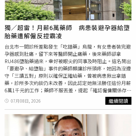
的照片。有趣的是，一些看不懂日文的台灣網友僅憑貼文中
的「致死量」、「大滿足」等漢字，就精準猜出對方是在表
達「吃了超多芒果」的意思，笑說「看到致死量嚇一跳，但
現在還能發文，應該是吃超多芒果的意思」；另外，也有不
獨／超雷！月薪6萬藥師 病患裝避孕器給墮
少人指出，這種「狂吃特定水果」的心情完全可以理解，就
胎藥遭解僱反控霸凌
像台灣人去日本玩，也會狂吃當地的草莓或哈密瓜一樣。但
有台灣網友貼心提醒，芒果雖然美味，但吃過量可能會讓皮
台北市一間診所差點發生「吃錯藥」烏龍，有女患者裝完避
膚變黃。
孕器感到肚痛，留下來等醫師開止痛藥，後來藥師卻拿
RU486墮胎藥過來，幸好被眼尖的同事及時阻止。這名鬧出
「要避孕、給墮胎」事件的藥師頗讓診所頭疼，她因為沒遵
守「三讀五對」原則以確保正確給藥，曾被病患揪出拿錯
藥，診所多次約談仍未改善，因此認定她無法勝任這份月薪
6萬1千元的工作；藥師不服丟差，提起「確認僱傭關係存
在」訴訟，台北地院判她敗訴，上訴高等法院仍駁回，一、
繼續閱讀
07月08日, 2026
二審都認為解雇合理。本案原告李姓藥師主張，解僱前她在
這間診所工作1年2個月，診所放任主管和資深護理師聯手霸
凌，並以不適任為由資遣她，但她自認足以勝任藥師；她對
於診所聲稱的給藥疏失都未再犯，診所炒她魷魚之前沒先進
行輔導，因此是違法單方終止勞動契約。診所列出李姓藥師