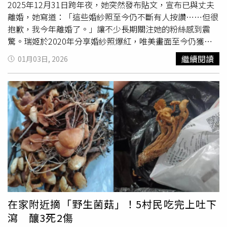
知識、規律進行身體檢查，是每位女性應有的基本自我照護
2025年12月31日跨年夜，她突然發布貼文，宣布已與丈夫
行為。
離婚，她寫道：「這些婚紗照至今仍不斷有人按讚……但很
抱歉，我今年離婚了。」讓不少長期關注她的粉絲感到震
驚。瑞姬於2020年分享婚紗照爆紅，唯美畫面至今仍獲網
友按讚。時隔五年，瑞姬在2025年12月31日深夜，於同一
繼續閱讀
01月03日, 2026
平台再次貼出婚紗照，但這次卻是為了宣布離婚消息。該篇
貼文曝光後引起網友廣泛關注，短時間內累計超過860萬次
瀏覽。她最初於2020年11月14日分享3張婚紗照，當時透露
她與丈夫是透過交友軟體認識，僅僅3天男方就求婚，兩人
交往9個月後正式步入婚姻。瑞姬於2020年分享婚紗照爆
紅，唯美畫面至今仍獲網友按讚。瑞姬當時形容那段關係充
滿歡笑與幸福，「每天都快樂到笑到
肚子痛
，我感覺自己就
像公主一樣。」2年後的同一天，也就是2022年11月14日，
瑞姬再次重貼這組婚紗照，感性表示這三張照片徹底改變了
她的人生，粉絲數從數千人暴增至近5萬人，「我會繼續努
力，讓我老公成為世界上最幸福的人。」她坦言，這段相識
近7年的關係曾經充滿愛，也得到過珍惜與幸福，「愛過7
在家附近摘「野生菌菇」！5村民吃完上吐下
年，也被愛了7年」，但最終發現彼此並不適合，經溝通後
瀉 釀3死2傷
決定和平分開。談到離婚後的心境，瑞姬透露自己經常前往