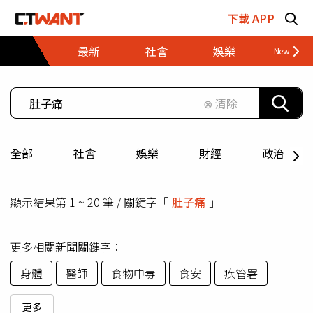
跳至主要內容區塊
下載 APP
最新
社會
娛樂
財經
⊗ 清除
全部
社會
娛樂
財經
政治
顯示結果第 1 ~ 20 筆 / 關鍵字「
肚子痛
」
更多相關新聞關鍵字：
身體
醫師
食物中毒
食安
疾管署
更多