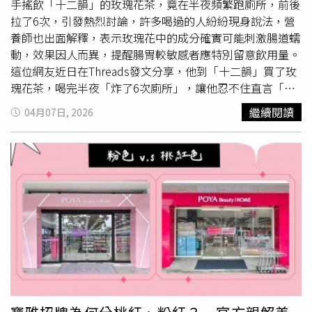
書發出聲明，向所有受影響的消費者致歉，表示已全面配合
手搖飲「十二韻」的玫瑰花茶，竟在半夜頻繁跑廁所，前後
衛生局進行調查，立即暫停營運與販售，目前也將相關樣本
拉了6次，引發熱烈討論，許多喝過的人紛紛現身說法，營
送交稽查單位進行分析，初步懷疑可能與4月13日「馬鈴薯
養師也出面解釋，表示玫瑰花中的成分確實可能刺激腸道蠕
沙拉」有關，但實際原因仍須以後續正式檢驗結果為準。業
動，效果因人而異，提醒腸胃較敏感者應特別留意飲用量。
者承諾，如最終確認確實為本店產品或作業流程疏失所致，
這位網友近日在Threads發文分享，他到「十二韻」買了玫
本店將負起全部責任，包含醫療費用及相關損失之賠償，並
瑰花茶，喝完半夜「炸了6次廁所」，讓他忍不住直言「是
進行全面改善，強化食品安全管理制度，接受總部複查與重
有加瀉藥在裡面嗎？」從原PO貼出的照片可以看到，飲料
繼續閱讀
04月07日, 2026
新訓練，杜絕類似情況再次發生。「上野烤肉飯」內壢店業
杯上貼著「玫瑰茶飲用前小叮嚀」的貼紙，告知消費者由於
者發文致歉。（圖／翻攝自業者臉書）
草本玫瑰易使腸到順暢，建議第一次先試喝300毫升，確認
無明顯體感反應再酌量增加，並提醒通常飲用後2至3小時會
有舒暢現象，孕婦及兒童不建議飲用。貼文曝光後，不少鄉
民紛紛在底下留言，「我上次也是拉到懷疑人生」、「這個
我試過，喝完隔天沒預約大腸鏡真的太可惜了」、「做健檢
時討厭喝那個藥水這個可以代替，目前為止我朋友用過都說
整晚在廁所」、「笑死這個貼紙越做越大張」、「大概半杯
就能上路了，往廁所的路」、「我只喝一次就怕，我稱屁眼
水箭龜」、「上國道前千萬不要喝，不要問我為什麼」。也
有人提到，「不，是天然的膳食纖維而且是超高含量，跑廁
所是你的宿便太多了！多喝就正常排便了！而且上過新聞也