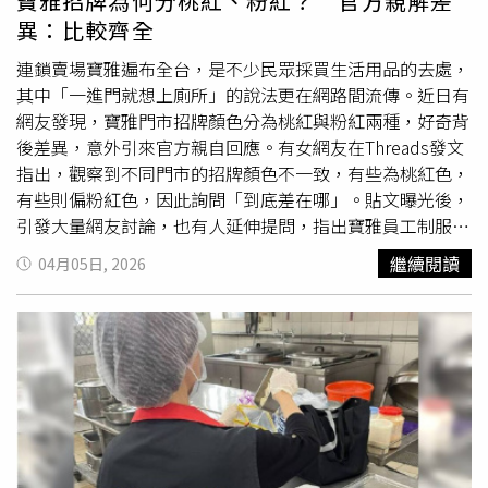
寶雅招牌為何分桃紅、粉紅？ 官方親解差
有符合衛生局檢驗哦」、「玫瑰茶真的超厲害，沒事不要
異：比較齊全
喝」、「玫瑰本來就有這個功效，只是效果因人而異」、
「腸胃不好的不建議，我喝了第一次
肚子痛
了一整天，我聽
連鎖賣場寶雅遍布全台，是不少民眾採買生活用品的去處，
我的腸胃蠕動了一天感覺要拉肚子一直跑廁所結果什麼都沒
其中「一進門就想上廁所」的說法更在網路間流傳。近日有
有，白痛了」、「嚴重便秘患者，喝了沒用」。營養師陳韋
網友發現，寶雅門市招牌顏色分為桃紅與粉紅兩種，好奇背
含也留言說明，玫瑰花含有大量單寧酸，會刺激腸胃黏膜，
後差異，意外引來官方親自回應。有女網友在Threads發文
加速腸道蠕動，對於腸道敏感者可能引發腹瀉，如果拉得很
指出，觀察到不同門市的招牌顏色不一致，有些為桃紅色，
嚴重，通常是本身腸道較敏感，因腸胃受到刺激造成的，建
有些則偏粉紅色，因此詢問「到底差在哪」。貼文曝光後，
議腸胃敏感者不要太常喝，平常可以多攝取膳食纖維、足夠
引發大量網友討論，也有人延伸提問，指出寶雅員工制服亦
水分、足量蛋白質、適量運動，有助於改善便秘。另外，
分深藍與桃紅色，是否也有區別。網友們紛紛表示，「原始
繼續閱讀
04月05日, 2026
「十二韻」業者也曾在臉書粉專發文指出，玫瑰茶是「天然
的桃紅色寶雅，進去比較容易
肚子痛
，美妝淡粉紅色寶雅，
草本茶」，使用100%原片玫瑰，為零咖啡因，不是西藥也
超亮白光眼睛很痛」、「淡粉色的POYA Beauty主要賣美妝
不是瀉藥，會因個人體質及囤積狀況有所不同，並非每個人
唷～ 裡面還有很多一般藥妝店買不到的隱眼品牌」、「除
只喝1次就會排空。
了美妝比較多，還有洗護產品也比較多，前幾天去逛有嚇
到，真的比一般的還更多選擇」、「化妝品品項多請選粉
色，要買生活用品選桃紅」。寶雅官方曾說明為何招牌顏色
不同。（圖／翻攝IG／＠poyabeauty）對此，寶雅官方帳
號曾說明，桃紅色招牌門市屬於一般生活用品店，商品涵蓋
日常用品、雜貨與零食等，品項較為多元；粉紅色招牌則為