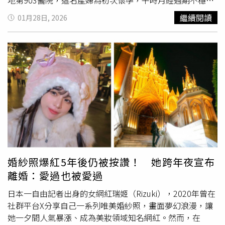
地第903醫院，這名產婦為初次懷孕，平時月經週期不穩定
且缺乏懷孕相關知識，整個孕期皆未察覺腹中已有胎兒。直
繼續閱讀
01月28日, 2026
至當日劇烈腹痛掛急診，才被診斷為「隱匿性懷孕」合併急
產，屬於相當罕見的案例。消息曝光後引發網路熱議，許多
網友對母子平安表示祝福，也有不少人驚呼「竟然有人生了
才知道懷孕」，甚至有留言稱羨未經歷孕吐、水腫等孕期不
適。不過，也有醫師強調，這類情況雖然罕見，但潛藏不少
風險，絕不可輕忽。醫學上所稱的「隱匿性懷孕」，是指女
性直到懷孕末期，甚至進入分娩階段才察覺懷孕的狀況，最
常見於體型較豐腴、月經不規則或對身體變化較不敏感的初
產婦。由於無法及早發現與管理，這類孕婦通常未接受產前
檢查，也未補充營養或調整生活習慣，恐導致胎兒面臨營養
不良、生長遲滯甚至發育異常的風險。此外，分娩時若胎兒
姿勢不利，或醫療人員未能即時介入，也可能導致胎盤排出
婚紗照爆紅5年後仍被按讚！ 她跨年夜宣布
困難、子宮出血過多，甚至增加剖腹產風險。醫界指出，儘
離婚：愛過也被愛過
管這類案例相對少見，女性仍應重視身體變化，若出現經期
異常、體重變化或腹部不適等情況，應儘速就醫進行婦產科
日本一自由記者出身的女網紅瑞姬（Rizuki），2020年曾在
檢查，以降低健康風險。該起案例雖最終結果良好，但專家
社群平台X分享自己一系列唯美婚紗照，畫面夢幻浪漫，讓
提醒，「隱性懷孕不是幸運，而是警訊」。建立正確的健康
她一夕間人氣暴漲、成為美妝領域知名網紅。然而，在