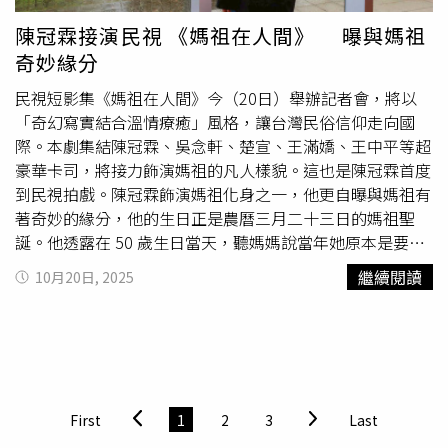
陳冠霖接演民視 《媽祖在人間》 曝與媽祖
奇妙緣分
民視短影集《媽祖在人間》今（20日）舉辦記者會，將以
「奇幻寫實結合溫情療癒」風格，讓台灣民俗信仰走向國
際。本劇集結陳冠霖、吳念軒、楚宣、王滿嬌、王中平等超
豪華卡司，將接力飾演媽祖的凡人樣貌。這也是陳冠霖首度
到民視拍戲。陳冠霖飾演媽祖化身之一，他更自曝與媽祖有
著奇妙的緣分，他的生日正是農曆三月二十三日的媽祖聖
誕。他透露在 50 歲生日當天，聽媽媽說當年她原本是要去
吃媽祖生日宴，結果
肚子痛
就生下了他。這份巧合讓陳冠霖
繼續閱讀
10月20日, 2025
對這次的演出更感使命感。他在劇中飾演的角色是旅社老
闆，很愛買地，被形容為像韓劇《鬼怪》裡的孔劉角色。他
更開心地表示，這是他第一次走進民視，就是為了媽祖拍
戲，讓他覺得深具意義。《媽祖在人間》主演群星光熠熠，
包括王滿嬌、陳冠霖、吳念軒、睦媄、楚宣、王中平等。
（圖／民視）劇中眾星將輪番飾演「媽祖化身」在凡間行善
First
1
2
3
Last
守護。王中平飾演沒有章法的「流浪漢」；吳念軒則化身