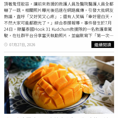
頂著鬼怪妝容，讓前來救援的救護人員及醫院醫護人員全都
嚇了一跳。相關照片曝光後迅速在網路瘋傳，引發大批網友
熱議，直呼「又好笑又心疼」；還有人笑稱「幸好是白天，
不然大家可能都跑光了。」綜合泰媒報導，事件發生於7月
24日，隸屬泰國Hook 31 Kudchum救援隊的一名救護車駕
駛，在社群平台分享當天執勤照片，並幽默寫下「第一次遇
到連救護人員都嚇到的病患，還以為自己是去接鬼到醫
繼續閱讀
07月27日, 2026
院。」貼文一出立刻吸引大量網友關注。據了解，救援隊當
天前往泰國益梭通府古春縣一所學校，接送一名因腹痛需要
就醫的16歲女學生。雖然她意識清楚，但救護人員仍立即進
行初步檢查與處置，隨後將其送往醫院接受進一步治療。泰
國一名16歲女學生日前因腹痛緊急送醫，沒想到她當時仍頂
著鬼怪妝容，讓前來救援的救護人員及醫院醫護人員全都嚇
了一跳。（圖／翻攝自臉書，泰國清邁象 Chiang Mai
Elephant ）然而，真正引發話題的並非病情，而是女學生當
時的造型。原來她正在參加學校舉辦的「泰語日」活動，並
於戲劇表演中飾演泰國民間傳說中的女鬼「Phi Ka」，臉上
畫著逼真的恐怖妝容。由於腹痛來得突然，她根本來不及卸
妝，就直接搭上救護車前往醫院。當女孩抵達急診時，特殊