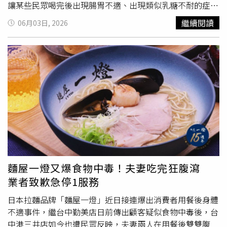
譯）也在庭審作證時感嘆，郭文貴的詐欺「摧毀了她的人生
讓某些民眾喝完後出現腸胃不適、出現類似乳糖不耐的症
以及家庭。」托雷斯痛批，郭文貴「對自己的行為毫無責任
狀。再來是「對乳清蛋白敏感」，乳清蛋白中的α-或β-乳球
繼續閱讀
06月03日, 2026
感，反而堅稱其行為並未造成任何損失，也未傷害任何
蛋白成分，有些人攝取後也會出現腹瀉或不舒服的情況。最
人」。此外，他還「呼籲支持者騷擾並恐嚇那些敢於公開批
後便是真正的「乳糖不耐症」，因乳糖酶不足，沒辦法好好
評他的人」。法官因此也命令沒收郭文貴8億8,900萬美元作
消化乳糖，容易產生腹痛、脹氣和拉肚子。《好食課》也表
為賠償。報導補充，在2023年因涉嫌詐騙超過10億美元被
示多喝牛奶「不一定」能訓練乳糖不耐，是因為乳糖酶無法
美國司法部逮捕起訴前，郭文貴曾與美國總統川普
靠後天訓練增加，但可以嘗試以下3種方法：1.選A2牛奶2.
（Donald Trump）第一任期的白宮首席策略長兼總統顧問
牛奶先加熱再喝3.從少量牛奶（約100毫升）或改選優酪乳
班農（Steve Bannon）關係密切，2人還曾在2020年共同發
開始嘗試《好食課》提醒，喝牛奶重點是找到適合自己的喝
起推翻中國政府的計畫。郭文貴被捕前甚至住在可俯瞰紐約
法，如在各方調整仍有持續不舒服的情況，則建議就醫檢查
市中央公園（Central Park）的豪華公寓，並曾加入川普位
評估原因。
於佛州的海湖莊園（Mar-a-Lago）高爾夫球俱樂部。
麵屋一燈又爆食物中毒！夫妻吃完狂腹瀉
業者致歉急停1服務
日本拉麵品牌「麵屋一燈」近日接連爆出消費者用餐後身體
不適事件，繼台中勤美店日前傳出顧客疑似食物中毒後，台
中港三井店如今也遭民眾反映，夫妻兩人在用餐後雙雙腹