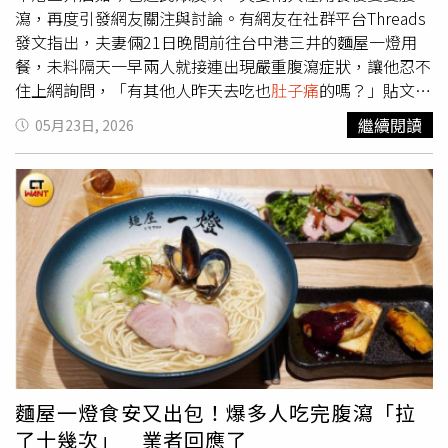
瀉，再度引發網友關注與討論。有網友在社群平台Threads
發文指出，夫妻倆21日晚間前往台中港三井的麵屋一燈用
餐，未料隔天一早兩人就接連出現嚴重腹瀉症狀，讓他忍不
住上網詢問，「有其他人昨天去吃也
肚子痛
的嗎？」貼文曝
光後，引來不少網友留言討論，有人提到日前台中勤美店才
繼續閱讀
05月23日, 2026
剛爆出疑似多人腹瀉事件，質疑業者為何仍持續營業。也有
網友直言，「前幾天已經很多人拉肚子了還敢去吃」、「最
近常看到有人吃完一燈身體不舒服」。針對消費者反映，麵
屋一燈第一時間先於貼文下方留言致歉，表示已同步啟動內
部調查，希望進一步了解當事人的用餐內容、身體狀況及聯
絡方式，後續將由專人協助處理。22日晚間，麵屋一燈再度
發布正式聲明，表示目前已主動配合主管機關進行調查與檢
驗，並同步展開全面自主檢視與改善作業。業者指出，經初
步檢查後，發現此次狀況與日前事件存在部分共通因素，目
前研判可能與現場保存環境、生飲水設備，或作業流程中出
現交叉污染風險有關。因此，麵屋一燈也宣布，近期全門市
將暫停提供生飲水服務。若消費者有飲水需求，可向現場服
麵屋一燈食安又出包！爆多人吃完腹瀉「拉
務人員索取瓶裝水。麵屋一燈表示，對於此次事件造成消費
了十幾次」 業者回應了