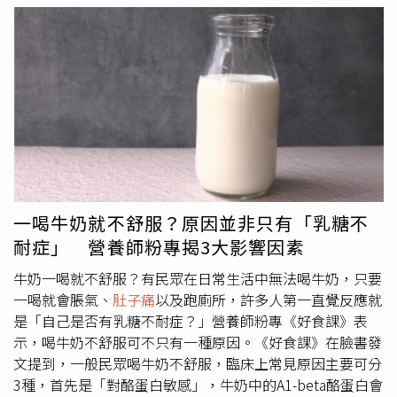
病人的用藥安全，絕非小事，李姓藥師調劑藥品卻沒落實三
布紅色通緝令。在曼哈頓（Manhattan）法庭內，美國紐約
讀五對，發生給錯藥的嚴重疏失，她初次犯錯後並未馬上遭
南區聯邦地區法院法官托雷斯（Analisa Torres）29日在宣
到解僱，診所持續溝通、指導，已盡到輔導的責任，李姓藥
判時稱，郭文貴「利用那些試圖為中國帶來民主的人」，透
師仍無改善，所以診所解僱並未違反最後手段性原則。本案
過詐取資金讓自己過上奢華的生活。郭文貴日前也在經歷為
可上訴最高法院。中華民國基層藥師協會理事長沈采穎表
期7週的審判後，於2024年5月被判12項罪名中有9項成立。
示，誤服RU486可能導致腹痛或出血，甚至是子宮穿孔，如
據悉，檢方先前要求郭文貴至少服刑30年，稱其在2018年
果那位裝避孕器的患者沒吃到消炎止痛藥而是RU486，疼痛
至2023年間的「詐欺行為」摧毀了數百人的人生，留下
感無法減輕，反而會越來越嚴重，但這個情況理應不會發
「在財務、情感與心理上都被徹底毀壞的受害者與家庭」，
生，因為一般藥師給藥都會再次確認病人的名字。
且其非法所得支撐了「極度奢華與放縱的生活方式，包括豪
宅、遊艇、賽車、設計師服飾與奢侈家具。」在宣判前，郭
文貴抗議自己在監獄中的待遇，稱他在29日上午被送往醫
一喝牛奶就不舒服？原因並非只有「乳糖不
院，並在前往法庭前多次嘔吐，同時否認檢方指控他裝病的
耐症」 營養師粉專揭3大影響因素
說法，「當我來到這裡時，我說：『我
肚子痛
，我需要上廁
所，我不舒服。』」隨後，郭文貴反覆用紙巾擦拭嘴巴。在
牛奶一喝就不舒服？有民眾在日常生活中無法喝牛奶，只要
過程中他僅短暫回應刑事案件，並為自己的動機辯護，當他
一喝就會脹氣、
肚子痛
以及跑廁所，許多人第一直覺反應就
提到中國共產黨時更怒喊：「我來美國的原因是要摧毀中國
是「自己是否有乳糖不耐症？」營養師粉專《好食課》表
共產黨。」而法官在量刑時，則宣讀了部分受害者的來信內
示，喝牛奶不舒服可不只有一種原因。《好食課》在臉書發
容，信中描述他們失去畢生積蓄，感到極度焦慮與羞愧，甚
文提到，一般民眾喝牛奶不舒服，臨床上常見原因主要可分
至因遭詐騙而被家人疏遠。受害者陳薇（Wei Chen，音
3種，首先是「對酪蛋白敏感」，牛奶中的A1-beta酪蛋白會