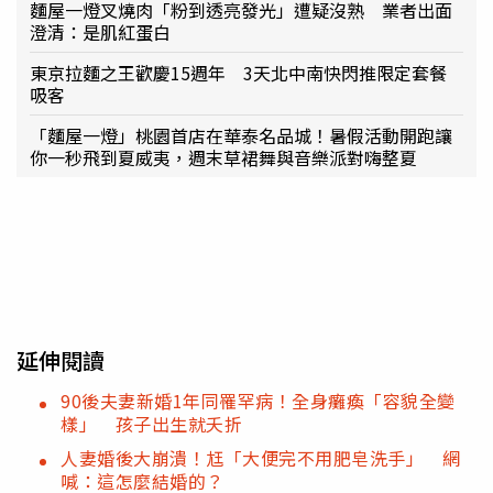
麵屋一燈叉燒肉「粉到透亮發光」遭疑沒熟 業者出面
澄清：是肌紅蛋白
東京拉麵之王歡慶15週年 3天北中南快閃推限定套餐
吸客
「麵屋一燈」桃園首店在華泰名品城！暑假活動開跑讓
你一秒飛到夏威夷，週末草裙舞與音樂派對嗨整夏
延伸閱讀
90後夫妻新婚1年同罹罕病！全身癱瘓「容貌全變
樣」 孩子出生就夭折
人妻婚後大崩潰！尪「大便完不用肥皂洗手」 網
喊：這怎麼結婚的？