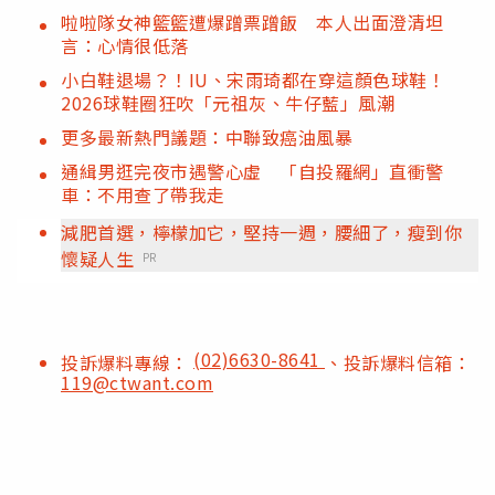
啦啦隊女神籃籃遭爆蹭票蹭飯 本人出面澄清坦
言：心情很低落
小白鞋退場？！IU、宋雨琦都在穿這顏色球鞋！
2026球鞋圈狂吹「元祖灰、牛仔藍」風潮
更多最新熱門議題：中聯致癌油風暴
通緝男逛完夜市遇警心虛 「自投羅網」直衝警
車：不用查了帶我走
減肥首選，檸檬加它，堅持一週，腰細了，瘦到你
懷疑人生
PR
(02)6630-8641
投訴爆料專線：
、投訴爆料信箱：
119@ctwant.com