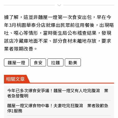
據了解，這並非麵屋一燈第一次食安出包，早在今
年3月桃園華泰分店就爆出民眾前往用餐後，出現嘔
吐、噁心等情形，當時衛生局公布稽查結果，發現
該店冷藏庫地面不潔、部分食材未離地存放，要求
業者限期改善。
麵屋一燈
食安
拉麵
勤美
相關文章
今年已多次爆食安爭議！麵屋一燈又有人吃完腹瀉 業
者急發聲明
麵屋一燈又爆食物中毒！夫妻吃完狂腹瀉 業者致歉急
停1服務