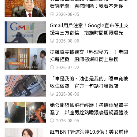
發錢老闆」震怒開除：我看不起你
2026-08-05
Gmail用戶注意！Google宣布停止支
援第三方寄信 措施時間期限曝光
2026-08-06
提離職竟被逼交「料理秘方」！老闆
扣薪拒發 廚師怒爆料衝上熱搜
2026-07-22
「車是我的、油也是我的」睡車竟被
收住宿費 官方一句話打臉飯店
2026-08-06
她公開恐怖飛行經歷！搭機睡醒褲子
濕了 鄰座男趁熟睡猥褻還疑留體液
2026-08-05
誆有BNT管道海撈10.6億！美女前律