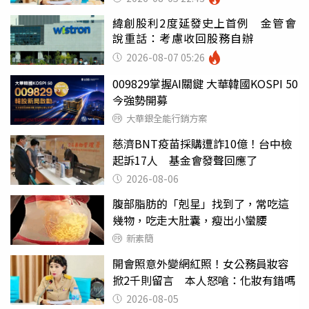
緯創股利2度延發史上首例 金管會
說重話：考慮收回股務自辦
2026-08-07 05:26
009829掌握AI關鍵 大華韓國KOSPI 50
今強勢開募
大華銀全能行銷方案
慈濟BNT疫苗採購遭詐10億！台中檢
起訴17人 基金會發聲回應了
2026-08-06
腹部脂肪的「剋星」找到了，常吃這
幾物，吃走大肚囊，瘦出小蠻腰
新素簡
開會照意外變網紅照！女公務員妝容
掀2千則留言 本人怒嗆：化妝有錯嗎
2026-08-05