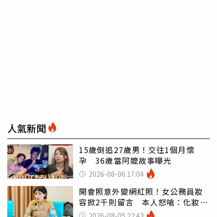
人氣新聞
15歲倒追27歲男！交往1個月懷
孕 36歲當阿嬤故事曝光
2026-08-06 17:04
開會照意外變網紅照！女公務員妝
容掀2千則留言 本人怒嗆：化妝有
錯嗎
2026-08-05 22:43