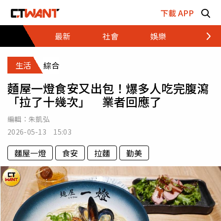
跳至主要內容區塊
下載 APP
最新
社會
娛樂
財經
生活
綜合
麵屋一燈食安又出包！爆多人吃完腹瀉
「拉了十幾次」 業者回應了
編輯：
朱凱弘
2026-05-13 15:03
麵屋一燈
食安
拉麵
勤美