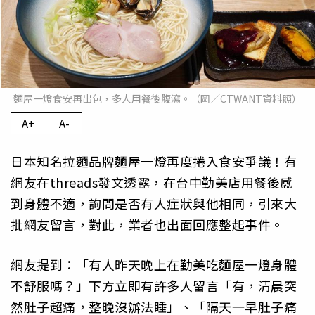
麵屋一燈食安再出包，多人用餐後腹瀉。（圖／CTWANT資料照）
A+
A-
日本知名拉麵品牌麵屋一燈再度捲入食安爭議！有
網友在threads發文透露，在台中勤美店用餐後感
到身體不適，詢問是否有人症狀與他相同，引來大
批網友留言，對此，業者也出面回應整起事件。
網友提到：「有人昨天晚上在勤美吃麵屋一燈身體
不舒服嗎？」下方立即有許多人留言「有，清晨突
然肚子超痛，整晚沒辦法睡」、「隔天一早肚子痛