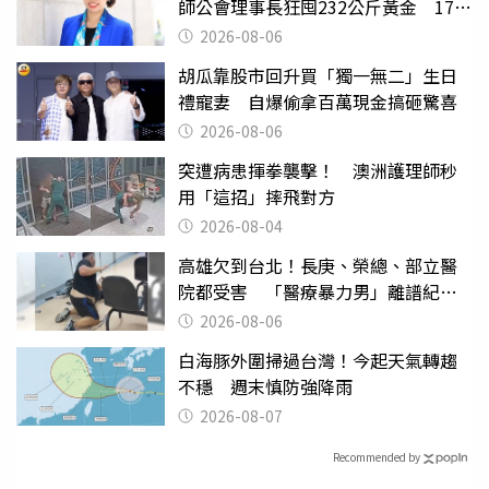
師公會理事長狂囤232公斤黃金 17人
遭起訴
2026-08-06
胡瓜靠股市回升買「獨一無二」生日
禮寵妻 自爆偷拿百萬現金搞砸驚喜
2026-08-06
突遭病患揮拳襲擊！ 澳洲護理師秒
用「這招」摔飛對方
2026-08-04
高雄欠到台北！長庚、榮總、部立醫
院都受害 「醫療暴力男」離譜紀錄
曝光
2026-08-06
白海豚外圍掃過台灣！今起天氣轉趨
不穩 週末慎防強降雨
2026-08-07
Recommended by