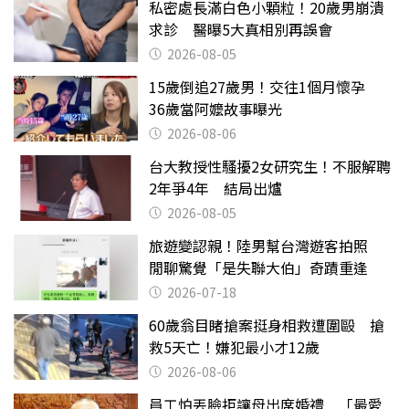
私密處長滿白色小顆粒！20歲男崩潰
求診 醫曝5大真相別再誤會
2026-08-05
15歲倒追27歲男！交往1個月懷孕
36歲當阿嬤故事曝光
2026-08-06
台大教授性騷擾2女研究生！不服解聘
2年爭4年 結局出爐
2026-08-05
旅遊變認親！陸男幫台灣遊客拍照
閒聊驚覺「是失聯大伯」奇蹟重逢
2026-07-18
60歲翁目睹搶案挺身相救遭圍毆 搶
救5天亡！嫌犯最小才12歲
2026-08-06
員工怕丟臉拒讓母出席婚禮 「最愛