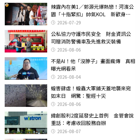
辣露內在美1／郭源元爆熱戀！河濱公
園「十指緊扣」帥氣KOL 新歡身份
曝光
2026-07-29
公私協力守護市民安全 財金資訊公
司贈消防警備車及先進救災裝備
2026-08-06
不是AI！他「沒脖子」畫面瘋傳 真相
曝光網看呆
2026-08-04
蝗害肆虐！蝗蟲大軍鋪天蓋地襲來宛
如末日 網驚：聖經十災
2026-08-06
緯創股利2度延發史上首例 金管會說
重話：考慮收回股務自辦
2026-08-07