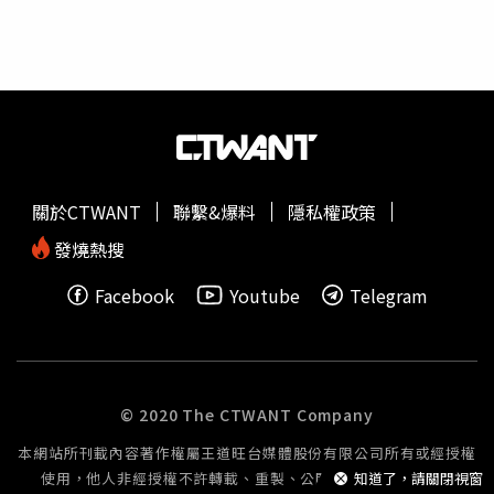
也編列預算協助企業導入人工智慧與數位工具，提高營運效
好大一份心力。而後在太保市長服務期間，3年就把市庫所
率，希望透過支持中小企業帶動整體產業升級，讓大企業、
有債務還光光，還陸續推動
育兒津貼
、學雜費補助、喪葬慰
小企業都能在良好環境中持續賺錢，創造臺灣經濟永續成
問金、防疫津貼等多項社會福利，並改善三處易淹水里別，
長。賴清德指出，政府也實施減稅，租屋單身者年所得低於
把太保市拚為人口穩定成長的鄉鎮市。嘉義縣議員黃榮利在
62萬6千元，四口之家家庭年收入164萬1千元以下，以及三
7月颱風災後幫助不少地方鄉親申請補助，逐步回復家園。
代同堂年所得在212萬4千元以下都不用繳綜合所得稅。這
（示意圖／CTWant攝影組）而在農會總幹事任內，黃榮利
幾年來政府透過減稅，提高家庭可支配所得等方式擴大對社
也推廣溫室栽培小番茄，如今在太保面積達至少200公頃並
會的投資，照顧民眾。談及社福政策，賴清德以「0-6歲國
成功行銷全國，太保「溫室一條街」更是名聞遐邇，也成為
關於CTWANT
聯繫&爆料
隱私權政策
家一起養」政策為例，說明家長自己帶0到6歲的小朋友，政
精緻農業「台灣隊」，縱使夏天颱風有些毀損，也在農會與
府每個月給予
育兒津貼
第一胎5,000元、第二胎6,000元、第
地方鄉親齊心協力下，逐步恢復生機。他強調，台灣政治人
發燒熱搜
三胎7,000元。0到2歲選擇公共化托育，政府補助第一胎每
物要不就會說、要不就會做，自己則是「或許加減會說，但
Facebook
Youtube
Telegram
個月7,000元、第二胎8,000元、第三胎9,000元。送托準公
絕對很會做！」嘉義縣如今因著台積電將進駐設廠，地方對
共服務的家庭，每月補助第一胎1萬3,000元、第二胎1萬
未來發展看好。（示意圖／CTWant攝影組）黃榮利重申，
4,000元、第三胎1萬5,000元。至於2到6歲幼兒就學補助，
像台積電等科技公司陸續進駐嘉義縣，自己提出「嘉義平衡
若就讀準公共化幼兒園，家長每月只要負擔3,000元；非營
工程」要展望未來，將從產業再造、青年回「嘉」、基礎建
利幼兒園每月負擔2,000元；公立幼兒園每月只需負擔1,000
設與農業升級四個面向出發，推動嘉義縣全面翻轉，甩開高
© 2020 The CTWANT Company
元，其他費用都由政府負擔。政府一年編列 1,100 億至
齡化窘境，要讓農工大縣進化成「科技嘉義」，善用每一分
本網站所刊載內容著作權屬王道旺台媒體股份有限公司所有或經授權
1,200 億的預算，幫助年輕夫婦減輕家庭負擔。賴清德同時
錢打造嘉義好日子。
使用，他人非經授權不許轉載、重製、公開播送或公開傳輸。
知道了，請關閉視窗
提到，政府推動高中職免學費，私立大專校院學生每年補助