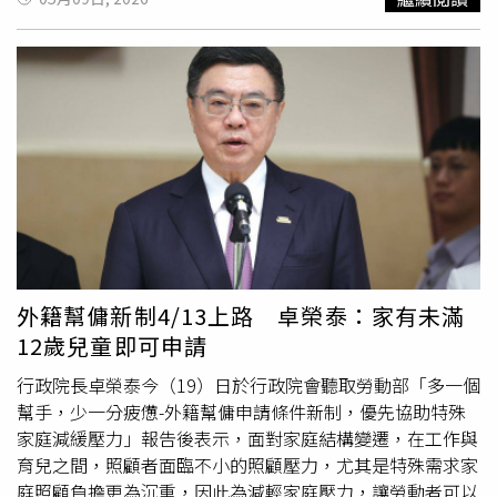
補助方面，賴瑞隆主張提高
育兒津貼
至每月新台幣7000元
至新台幣1萬元，多胎家庭再加碼，並規劃成立「高雄育兒
基金」，推出全國首創的孕婦專屬禮「幸福孕哺枕」。9日
他再加碼提出「每童60小時延托券」政策，表示未來將針對
全市公托及準公托孩童提供延托補助，每名孩童每年可獲60
小時延托服務，弱勢與特殊需求家庭則加碼至100小時，希
望讓家長在加班、就醫、臨時狀況或短暫休息需求時，能獲
得更有彈性的托育支持，減輕照顧壓力。國民黨立委柯志恩
則提出「育兒三箭」政策，從托育升級、津貼加碼與職場平
權三方向切入，盼打破育兒與工作的兩難，讓家長能兼顧家
庭與職場。柯志恩主打全台首創「喘息券」制度，整合托育
據點與保母資源，提供家長短時間托育支援，協助處理突發
外籍幫傭新制4/13上路 卓榮泰：家有未滿
狀況或獲得喘息空間。同時，她也規劃臨時托育據點倍增計
12歲兒童即可申請
畫，提升整體托育量能。在津貼部分，柯志恩提出「加一胎
多1萬」方案，搭配中央補助後，最高可領新台幣15萬元，
行政院長卓榮泰今（19）日於行政院會聽取勞動部「多一個
並推動「育嬰不扣薪」政策，由市府補足育嬰假期間的薪資
幫手，少一分疲憊-外籍幫傭申請條件新制，優先協助特殊
差額，降低家庭經濟負擔。她也主張推動企業彈性工時，讓
家庭減緩壓力」報告後表示，面對家庭結構變遷，在工作與
育兒員工每日可縮短1小時工時，並由市府補貼企業代班人
育兒之間，照顧者面臨不小的照顧壓力，尤其是特殊需求家
力成本，打造勞資雙贏環境。
庭照顧負擔更為沉重，因此為減輕家庭壓力，讓勞動者可以