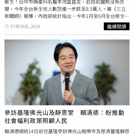
敢生！台中市婦產科名醫李茂盛直言，若目前趨勢沒有改
變，今年全台新生兒人數恐進一步跌至8.5萬人。據《三立
新聞網》報導，內政部統計指出，今年1月至6月全台新生兒
總數僅4萬6344人，較去年同期減少9031人，出生人口持續
繼續閱讀
07月30日, 2026
探底。對此，李茂盛表示，從過去臨床經驗來看，早期年輕
夫妻平均約在23歲左右結婚，而這個年齡也正值女性較容易
受孕的黃金階段。過去每逢龍年，由於傳統生肖觀念影響，
許多家庭希望生下「龍子、龍女」，出生率往往會明顯增
加，甚至曾出現龍年新生兒增加約30％的情況，醫院也必須
提前增加產房與病床數量，以因應生產潮。然而，隨著晚婚
成為台灣社會常態，過去龍年帶動出生率的現象如今已逐漸
消失。李茂盛指出，2020年後台灣新生兒數量開始明顯減
少，2024年雖然迎來龍年，但全年新生兒僅13萬4856人，
不僅沒有超越2023年虎年的13萬5571人，甚至略低於前一
年，顯示傳統生肖因素已難以扭轉少子化趨勢。李茂盛透
露，自己在門診中經常聽到年輕夫妻反映，即使政府推出各
參訪基隆佛光山及靜思堂 賴清德：盼推動
種生育補助與育兒政策，整體社會環境仍不足以讓他們安心
社會福利政策照顧人民
生育。許多人並非不想生，而是在現實壓力下不敢生。他分
析，台灣長期面臨高房價、薪資成長有限等問題，讓許多年
賴清德總統14日前往基隆參訪佛光山極樂寺及慈濟基隆靜思