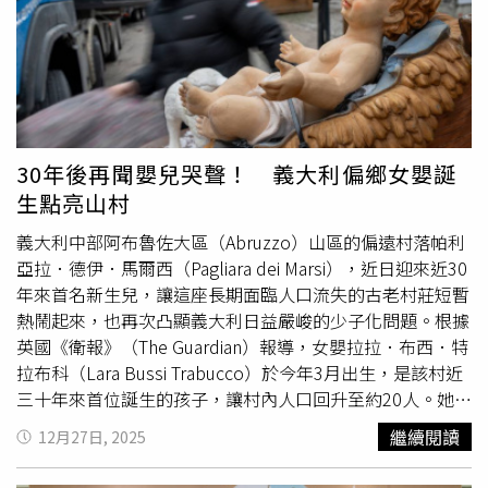
政，他採取開源節流策略，調整財務結構，成功在三年內清
償債務，並自第四年起陸續推動多項福利政策，包括
育兒津
貼
、防疫津貼、喪葬慰問金及學雜費補助等。在大型建設方
面，黃榮利列舉包括太保區公所新建大樓、藝文中心、日照
活動中心，以及興建橋梁改善交通，帶動地方整體發展。他
總結，無論是財政改善、基礎建設推動、社會福利擴充或都
市計畫落實，皆是其多年來具體而完整的施政成果。談及產
30年後再聞嬰兒哭聲！ 義大利偏鄉女嬰誕
業發展，黃榮利指出，台積電在嘉義科學園區興建先進封裝
生點亮山村
廠等相關建設與產業布局正逐步推動，各界多持正面看法；
但他也聽到基層不同聲音，部分鄉親反映「地方開始發展，
義大利中部阿布魯佐大區（Abruzzo）山區的偏遠村落帕利
但生活與薪資並未同步改善」。他坦言，產業進駐帶動房價
亞拉．德伊．馬爾西（Pagliara dei Marsi），近日迎來近30
上漲，若未妥善因應，反而可能加重在地居民負擔；因此決
年來首名新生兒，讓這座長期面臨人口流失的古老村莊短暫
定挺身承擔，盼能改善鄉親生活處境，也期待未來外出打拚
熱鬧起來，也再次凸顯義大利日益嚴峻的少子化問題。根據
的嘉義子弟能返鄉發展、學成留鄉，避免人口持續流失。
英國《衛報》（The Guardian）報導，女嬰拉拉．布西．特
拉布科（Lara Bussi Trabucco）於今年3月出生，是該村近
三十年來首位誕生的孩子，讓村內人口回升至約20人。她的
洗禮儀式在住家對面的教堂舉行，幾乎全體村民都到場參
繼續閱讀
12月27日, 2025
與。由於多年未有嬰兒出生，拉拉也成為當地最受矚目的存
在。拉拉的母親、42歲的音樂教師琴齊亞．特拉布科