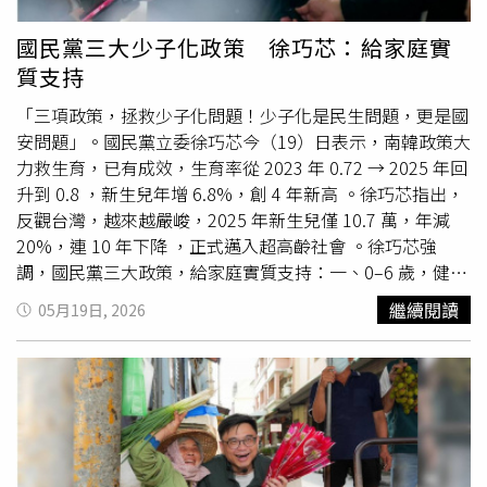
症下藥，透過更完整的育兒支持系統與友善環境，讓年輕人
敢婚、敢生，才有機會扭轉人口危機。
國民黨三大少子化政策 徐巧芯：給家庭實
質支持
「三項政策，拯救少子化問題！少子化是民生問題，更是國
安問題」。國民黨立委徐巧芯今（19）日表示，南韓政策大
力救生育，已有成效，生育率從 2023 年 0.72 → 2025 年回
升到 0.8 ，新生兒年增 6.8%，創 4 年新高 。徐巧芯指出，
反觀台灣，越來越嚴峻，2025 年新生兒僅 10.7 萬，年減
20%，連 10 年下降 ，正式邁入超高齡社會 。徐巧芯強
調，國民黨三大政策，給家庭實質支持：一、0–6 歲，健保
免費；二、0–6 歲，每半年托育補助 2 萬；三、0–15 歲，
繼續閱讀
05月19日, 2026
每月
育兒津貼
5000 元。最後，徐巧芯表示，「讓國家投資
下一代，讓爸媽能夠安心養孩子，年輕人敢生孩子」。