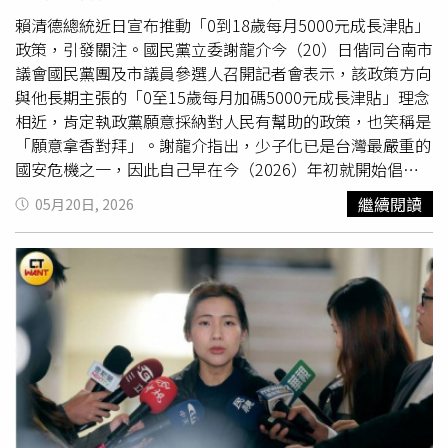
雙親都可申請2年育兒留職停薪，並可按日申請，增加彈性
賴清德總統近日宣布推動「0到18歲每月5000元成長津貼」
照顧孩子的空間。15. 彈性減工時不減薪：育兒減工時從0
政策，引發關注。國民黨立委謝龍介今（20）日偕同台南市
至3歲延長到12歲，勞工每日可減少1小時工時且不減薪，
議會國民黨團及市議員參選人召開記者會表示，該政策方向
由政府補助企業全額工資，鼓勵友善育兒制度。16. 企業職
與他長期主張的「0至15歲每月加碼5000元成長津貼」理念
代與職替補助：政府補助企業因婚假、陪產假、育兒假或減
相近，肯定執政黨願意採納對人民有幫助的政策，也笑稱是
工時所需短期代理，每人每日800元；200人以下企業聘長
「願意拿香對拜」。謝龍介指出，少子化已是台灣最嚴重的
期替代人力，每名補助2萬元。17. 育兒家庭減稅：個人免
國安危機之一，因此自己早在今（2026）年初就開始倡議
稅額與70歲以上扶養親屬免稅額調高；未成年子女免稅額提
中央應加碼育兒補助，近期也與台南市議會國民黨團共同提
繼續閱讀
05月20日, 2026
高至每名15.15萬元，扶養子女家庭可進一步減輕稅負。18.
出「0到15歲每月發放新台幣5000元成長津貼」政策，希望
婚育家庭居住減壓：婚育家庭自住房屋稅與地價稅調降，並
透過更實際的經濟支持，降低家庭育兒壓力，達到「媽媽少
擴大婚育宅、租金補貼加碼與包租代管修繕補助，育有0至6
辛苦，成長更幸福」的目標。不過，謝龍介也呼籲賴政府不
歲者可安心長住12年。
要只有政策宣示，應盡速公布具體施行期程，最好能在今年
內正式上路，讓年輕家庭盡快受惠。他認為，當前高物價、
育兒成本不斷攀升，許多年輕夫妻不是不想生，而是「不敢
生、養不起」，政府若能及早推動補助，對提升生育意願將
有實質幫助。此外，謝龍介也建議，除了每月成長津貼外，
政府應再進一步加碼0至6歲嬰幼兒健保費補助，減輕家長負
擔。他強調，少子化問題不分藍綠，朝野都應共同面對、對