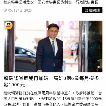
統府秘書長潘孟安、國安會秘書長吳釗燮、行政院秘書長張
惇涵等三位秘書長也將出席；與會部會首長包括內政部部長
繼續閱讀
05月27日, 2026
劉世芳、財政部部長莊翠雲、勞動部部長洪申翰、國發會主
委葉俊顯、金管會主委彭金隆，以及教育部次長張廖萬堅、
衛福部次長呂建德等。台灣人口對策新戰略—家庭支持篇，
完整18項措施如下：1.0至18歲成長津貼：0至18歲每人每
月領5,000元，0至6歲全額直接領，6至18歲由國家協助存
一半並投資，政府承擔風險，保底定存利率。2.弱勢兒少發
展帳戶：弱勢兒少每月可存500元、1,000元或1,250元，政
府採1比1相對提撥，讓存款加倍累積，協助孩子建立未來發
展基礎。3.擴大人工生殖補助：加碼人工生殖補助，未滿45
歲第1至3次補助13至15萬元；未滿40歲第4至6次每次補助
6萬元，支持不孕夫妻圓夢。4.生育保險補足至10萬元：不
論勞保、國保、農保、軍保或軍公教補助，每胎生育給付都
賴瑞隆喊育兒再加碼 高雄0到6歲每月擬多
補足至10萬元，降低生育初期負擔，讓每個孩子都被支持。
發1000元
5.0至2歲育兒與托育補助：0至2歲依胎次提高補助，在家帶
每月5,000至7,000元，公托7,000至9,000元，準公共托育
總統賴清德日前在就職兩周年談話中宣布，政府將推動「台
1.3萬至1.5萬元，減輕育兒壓力。6.2至6歲平價教保與
育兒
灣人口對策新戰略」，規劃發放0到18歲每月新台幣5000元
津貼
：公幼最多繳1,000元、非營利幼兒園2,000元、準公幼
成長津貼。對此，高雄市長參選人、民進黨立委賴瑞隆今