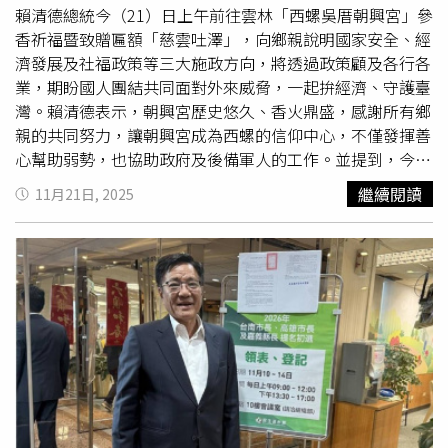
蹤，另登錄1項傳統工藝、1項民俗及1項保存技術。同時辨
江縣政府自104年率先在東引開辦公托中心，陸續於106
賴清德總統今（21）日上午前往雲林「西螺吳厝朝興宮」參
理藝文講座、工作坊、展演活動等2,105場，並補助各類藝
年、109年及110年開辦南竿公托中心、東西莒公托家園與
香祈福暨致贈匾額「慈雲吐澤」，向鄉親說明國家安全、經
文活動或創作396案共3,669萬元，並積極推動城市行銷，
北竿公托中心，「島島有公托」順利達標，讓年輕爸爸媽媽
濟發展及社福政策等三大施政方向，將透過政策顧及各行各
結合科技、文化與生活特色，三年來辦理賞花季、兒藝節、
可以安心就業。
業，期盼國人團結共同面對外來威脅，一起拚經濟、守護臺
國際動漫節、國際風箏節、玩啤派對、微光市集、竹風好市
灣。賴清德表示，朝興宮歷史悠久、香火鼎盛，感謝所有鄉
集、青草湖系列活動，行銷新竹「山（十八尖山）、湖（青
親的共同努力，讓朝興宮成為西螺的信仰中心，不僅發揮善
草湖）、海（南寮漁港）」城市特色，共計吸引1,072萬人
心幫助弱勢，也協助政府及後備軍人的工作。並提到，今年
次遊客，較上任前成長3.4%。此外，市府推出假日觀光巴
颱風對於臺灣造成嚴重災情，丹娜絲颱風造成雲林、嘉義及
繼續閱讀
11月21日, 2025
士，累計服務2.8萬人次；113年首辦新竹市購物節帶動54
臺南地區的損害；樺加沙颱風則造成花蓮馬太鞍溪堰塞湖溢
億元消費，114年第二屆更創下逾60億元消費佳績。竹市積
流，導致十多人失去寶貴性命，也影響到許多房屋及社區；
極推動藝文觀光活動，自113年起至今已獲得逾40座國際獎
近期鳳凰颱風也對宜蘭造成災情，期盼媽祖保佑臺灣國泰民
項肯定。在公共工程面，新竹市府推動關埔空橋建設、北門
安、風調雨順，雲林及各縣市四時無災、八節有慶。賴清德
市場及新竹漁港漁產品直銷中心改建、打造北台灣首座海洋
接著說明「國家安全」、「經濟發展」，及「社福政策」三
保育教育基地「香山濕地海洋保育教育中心」、棒球場改善
大施政方向。首先談到國家更安全，總統說，面對中國的威
等工程，並攜手中央開工2,503戶社會住宅，其中中雅安居
脅一定要增加國防力量，因此需要提高軍事預算，並對外進
與建功安居已開工，合計1,381戶。此外，市府啟動近35年
行軍事採購及支持國防產業；國防預算是國家安全的預算，
來規模最大的公辦市地重劃案「中油油庫市地重劃」，基地
也是產業發展的預算，世界上可以做到國防自主的國家只有
面積約11.4公頃，完工後將釋出約6.9公頃科技商務區土
美國、中國、日本、韓國、德國等，國防自主的國家首先產
地，並提供文教、社福、公園及道路等公共設施用地，成為
業要健全，臺灣具備此條件，因此不論目標是經濟進步或國