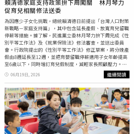
賴清德家庭支持政策拚下周闖關 林月琴力
舍，不僅是信仰中心，也是慈善、環保、社會關懷及社會服
促育兒相關修法送委
務的中心。針對證嚴上人、所有慈濟的師兄姐及志工對家
庭、社會及國家的重大貢獻，要特別表達誠摯感謝。賴清德
為因應少子女化挑戰，總統賴清德日前提出「台灣人口對策
提到，今年開始臺灣65歲以上長輩已超過全國人口20%，
新戰略－家庭支持篇」，其中包含延長產假、放寬育兒留職
一方面代表國家社會及醫療持續進步，人民更加長壽；另一
停薪等措施。據了解，民進黨立委林月琴力拚下周完成《性
方面則反映少子女化趨勢，導致長輩人口比例提高。面對人
別平等工作法》及《就業保險法》修法審查，並送出委員
口結構改變，政府除了要好好照顧長輩，也要運用國家的力
會。行政院提出的《性別平等工作法》修正草案，將分娩產
量，協助年輕家庭減輕負擔，讓年輕一代敢婚、願生、樂
假由8週延長至12週，並把育嬰留職停薪適用子女年齡提高
養。談及推動社會福利政策。賴清德說，第一，政府在全臺
至6歲以下，同時增訂育兒假制度，減輕家長照顧壓力。
各地都設有長照據點，靜思堂也是其中之一。馬英九前總統
《就業保險法》修正草案則規劃，雙親若均領滿6個月育兒
繼續閱讀
06月19日, 2026
卸任時，全臺長照據點僅720處，經過蔡英文前總統8年及
留職停薪津貼，可再額外請領3個月津貼，最長可領9個月。
他上任2年的持續推動，目前全臺長照據點已超過1萬5千
林月琴表示，朝野對支持家庭育兒方向大致具有共識，希望
處，長照服務人員也超過10萬人。長照服務不只照顧長輩的
透過法制完善，讓勞工不必在工作與育兒之間做選擇，同時
身體，也透過學習、運動、遊戲等活動維持身心健康，是健
兼顧企業運作及財政永續。
康促進的重要一環。此外，政府長照預算已提升至每年約1
千1百億元，將持續提供服務予有需要的長輩。第二，賴清
德表示，政府鼓勵生育，推動「0到6歲國家一起養」政策。
由家長自己帶的孩童，政府每月給予
育兒津貼
第一胎5,000