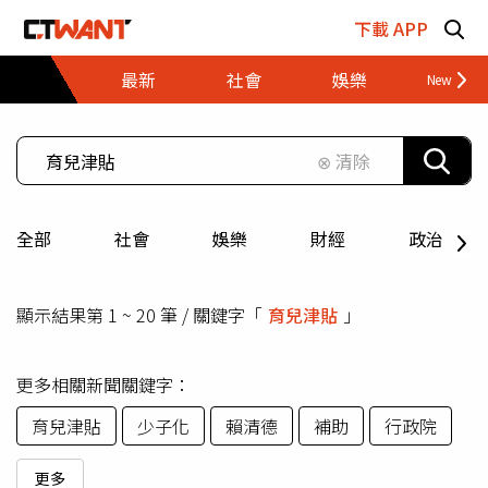
跳至主要內容區塊
下載 APP
最新
社會
娛樂
財經
⊗ 清除
全部
社會
娛樂
財經
政治
顯示結果第 1 ~ 20 筆 / 關鍵字「
育兒津貼
」
更多相關新聞關鍵字：
育兒津貼
少子化
賴清德
補助
行政院
更多