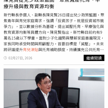
今年出生人口就會跌破10萬人，等於提前十年大崩盤。羅智
療升級與教育資源均衡
強接著表示，衛福部身為提振生育率最重要的部會，部長竟
然連行政院在2018年成立少子化辦公室都不知道。這個辦
新竹縣長參選人、副縣長陳見賢26日提出兒少政策藍圖，聚
公室主責推動搶救少子化，至今投入數千億元，可是部長連
焦青年與育兒家庭需求，強調「投資孩子，就是投資城市競
有這個辦公室都不知道，這是何其荒謬、何其諷刺？如果政
爭力」，並以數據分析為基礎，提出減壓托育、早療強化與
府如此漫不經心，投資源再多，也救不了出生率。國家的未
教育資源均衡等具體方向。陳見賢指出，新竹縣目前約有9
來，就在搖籃裡。當新生兒的哭聲愈來愈稀少，社會不只悄
萬名15歲以下學童。面對少子化趨勢與雙薪家庭普遍現況，
悄老去，國家更會走向消亡。羅智強表示，自己這幾年進入
家長同時承受時間與照顧壓力，首要目標是「減壓」。未來
立法院後，對托育、居住正義、房價、少子化等議題提出過
將研議提升
育兒津貼
與托育補助額度，持續擴充公共托育、
許多質詢。越深入關注，越感受到年輕世代面臨的壓力有多
公立幼兒園及準公共托育量能，減少家長排隊壓力，同時推
繼續閱讀
02月27日, 2026
沉重。對許多人來說，「要不要生孩子」已經不是人生規
動課後照顧延長補助，降低晚間接送與安置負擔。在早期療
劃，而是經濟與生活條件的艱難計算。每當少子化問題被提
育方面，陳見賢表示，0至6歲為兒童發展關鍵期，未來將提
出，就有人急著把責任推給政治攻防，說是「在野黨擋預
升早療篩檢密度與專業人力配置，縮短等候時間，並整合親
算」。但事實是，國民黨團曾提案讓
育兒津貼
預算先行動
職支持與兒少保護網絡，建立跨局處合作機制，使高風險家
支，卻是民進黨投票反對。羅智強說，更何況，民進黨已經
庭及早被發現、及早介入。教育政策則以縮短城鄉差距為主
執政將近十年，難道十年的政策成果，也能歸咎於一時的朝
軸，規劃將特色教育資源導入偏鄉學校，包括科技課程、藝
野對立嗎？自己始終相信，對於年輕父母與下一代，政府可
術教育與跨域實作課程，同時導入智慧輔助教學系統，透過
以做得更多，也應該做得更多。羅智強強調，少子化的成因
數據分析掌握學生學習狀況，協助補強學習落差。因應近年
確實複雜，涉及薪資結構、稅制設計、房價壓力、職場文
詐騙案件年輕化趨勢，也將加強校園網路安全與反詐騙教