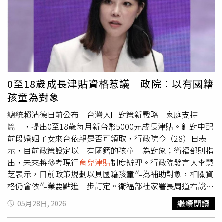
必須提早進工廠工作、無法繼續升學，或就讀高職夜間部，
劃中的「好孕補助」計畫，每位孕產婦可獲得1萬4,000元補
白天仍需上班。因此，他認為臺灣經濟發展好，未來應避免
助金，使用範圍涵蓋孕期及產後所需的治裝費、孕期營養
這樣的情形發生，在擔任總統之後即推動高中職全面免學
品、哺乳用品及嬰幼兒用品等支出，協助家庭因應迎接新生
費、私立大專校院學生學雜費補助，每年補助私立大專校院
命所增加的各項開銷。若結合現行「好孕專車」車資補助，
學生3萬5,000元，並另外提供經濟弱勢學生每年1萬5,000元
孕產家庭可獲得的整體補助金額最高可達2萬元，進一步減
到2萬元的補助。不論孩子出生在哪一個家庭，政府都有責
輕孕期及產後照顧負擔。高市長指出，市府參考雲林縣推動
任幫助任何想讀書的孩子有書可讀；孩子透過教育取得專業
提高生育獎勵措施的成功經驗，並綜合評估竹市人口發展需
0至18歲成長津貼資格惹議 政院：以有國籍
知識，改善個人生活，個人生活好，國家社會也會跟著好。
求及財政條件後，已於市府內部會議拍板定案，規劃於116
孩童為對象
最後，賴清德提到，針對國民年金及老農津貼，從今年7月
年度將生育津貼由現行每胎3萬元提高至每胎6萬元，期盼透
起，每人每月可以分別領取5千元及1萬元。並強調，人民是
過更具力道的經濟支持，降低家庭迎接新生命的負擔，鼓勵
總統賴清德日前公布「台灣人口對策新戰略－家庭支持
國家的主人，在經濟進步，稅收增加的情況下，政府會將增
市民安心生育。高市長強調，提高生育津貼與推動好孕補
篇」，提出0至18歲每月新台幣5000元成長津貼。針對中配
加的稅收用於照顧人民，期盼與國人繼續共同打拚。
助，是市府打造友善育兒環境的重要一環。近年市府持續推
前段婚姻子女來台依親是否可領取，行政院今（28）日表
動
育兒津貼
、托育補助、公共托育資源擴充及各項友善育兒
示，目前政策設定以「有國籍的孩童」為對象；衛福部則指
措施，從懷孕、產後到育兒階段提供全方位支持，協助年輕
出，未來將參考現行
育兒津貼
制度辦理。行政院發言人李慧
家庭降低養育壓力。高市長表示，感謝陳議員長期關心生育
芝表示，目前政策規劃以具國籍孩童作為補助對象，相關資
及育兒政策，未來市府將持續傾聽市民需求，滾動檢討各項
格仍會依作業要點進一步訂定。衛福部社家署長周道君說
人口及育兒政策，打造更宜居、更友善的生養環境，讓年輕
明，現行
育兒津貼
規定須在台灣設有戶籍或完成戶籍登記，
繼續閱讀
05月28日, 2026
世代願意留在新竹市發展、安心成家、生養下一代。同時，
因此中配前婚姻所生子女若要適用相關補助，也須依法取得
相關計畫將依程序辦理預算編列，也期盼獲得市議會及各界
台灣戶籍或相關身分資格。周道君指出，目前依《兩岸人民