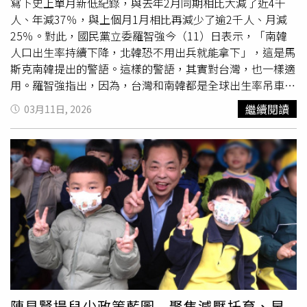
事服務與托育人力培訓及媒合機制，讓新制能順利於今
寫下史上單月新低紀錄，與去年2月同期相比大減了近4千
（115）年4月13日上路，協助更多國人兼顧家庭與工作。
人、年減37％，與上個月1月相比再減少了逾2千人、月減
卓榮泰補充說道，他曾於施政報告中強調，政府在生育、養
25％。對此，國民黨立委羅智強今（11）日表示，「南韓
育、教育的三個階段，都要給予年輕家庭及下一代更大的支
人口出生率持續下降，北韓恐不用出兵就能拿下」，這是馬
持。因此，「0-6歲國家一起養2.0」持續加大支持力道，從
斯克南韓提出的警語。這樣的警語，其實對台灣，也一樣適
發放
育兒津貼
與托育補助、架構公共化托育與助學體系、彈
用。羅智強指出，因為，台灣和南韓都是全球出生率吊車尾
性育嬰留停照顧政策，到強化企業托育機制等，以打造更完
的國家。韓國政府對這個問題高度警覺，從制度改革、育兒
繼續閱讀
03月11日, 2026
善的家庭支持體系。
補貼、職場環境到托育支持，推出一系列政策，結果2025
年，韓國出生人數達到25.4萬人，比前一年增加6.8%，創
下自2007年以來最大增幅。韓國的生育率也從2024年的
0.75回升到0.80，甚至比政府原先預期更早達到目標。雖
然，即便出生率改善了，南韓的情況仍十分危險。但至少，
止跌回升意謂著，努力有了成效，意謂著出現了一線曙光。
羅智強續指，「但台灣呢？我們的政府，有意識到出生率續
崩的結果，將會讓我們「自然亡國」嗎？」顯然沒有！
2025年台灣的新生兒只有10.7萬人。更令人震驚的是，
2024年還有13.4萬人，短短一年就減少了將近兩成。沒有
最少，只有更少。原本國發會預估，出生人口要到2035
年，才會降到10萬左右，但看到今年慘不忍睹的數字，可能
陳見賢提兒少政策藍圖 聚焦減壓托育、早