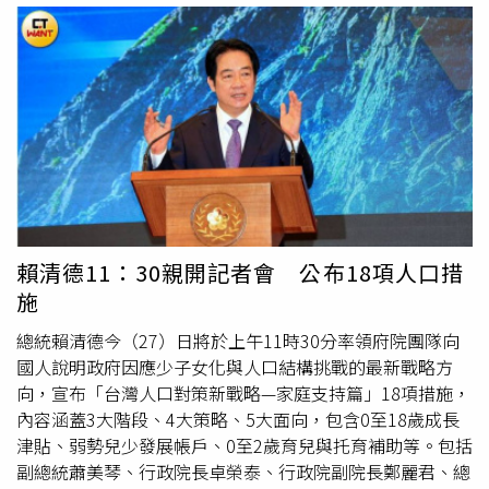
支持，共同為竹市人口永續發展及城市競爭力努力。
關係條例》及移民署相關規定，相關子女需經一定程序並取
得身分後，才可適用現行
育兒津貼
，未來成長津貼也將參考
相同經驗辦理。李慧芝補充，國籍與戶籍資格仍在研議中，
後續將依相關法規與作業規定訂定細節。
賴清德11：30親開記者會 公布18項人口措
施
總統賴清德今（27）日將於上午11時30分率領府院團隊向
國人說明政府因應少子女化與人口結構挑戰的最新戰略方
向，宣布「台灣人口對策新戰略—家庭支持篇」18項措施，
內容涵蓋3大階段、4大策略、5大面向，包含0至18歲成長
津貼、弱勢兒少發展帳戶、0至2歲育兒與托育補助等。包括
副總統蕭美琴、行政院長卓榮泰、行政院副院長鄭麗君、總