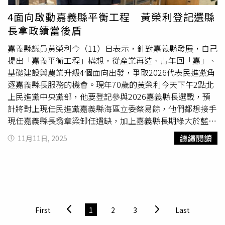
城市轉型的重要里程碑。
家安全，都應增加國防預算。此外，政府也希望打造「臺灣
4面向啟動嘉義縣平衡工程 黃榮利登記選縣
之盾」，堅定守護全國2,300萬人民的生命財產安全。談到
長拿政績當後盾
經濟發展，賴清德強調，經濟始終是國家最重要的基礎，政
府用最嚴謹的態度推動經濟發展。並提到，馬英九前總統任
嘉義縣議員黃榮利今（11）日表示，針對嘉義縣發展，自己
內經濟年平均成長率為2.8%，蔡英文前總統任內提升至
提出「嘉義平衡工程」構想，從產業再造、青年回「嘉」、
3.2%，股市加權指數由8千多點攀升至2萬3千多點。臺灣去
基礎建設與農業升級4個面向出發，爭取2026代表民進黨角
年經濟成長率達4.84%，今年第一季5.48%，第二季達近
逐嘉義縣長服務的機會。現年70歲的黃榮利今天下午2點北
8%，第三季維持在7.6%，顯示臺灣整體產業實力深厚，且
上民進黨中央黨部，他要登記參與2026嘉義縣長選戰，預
股市最高曾突破2萬8千點，國際社會都看好臺灣經濟發展。
計將對上現任民進黨嘉義縣海區立委蔡易餘，他們都想接手
在國民所得方面，臺灣人均所得已超越日本與韓國，平均達
現任嘉義縣長翁章梁卸任遺缺，加上嘉義縣長期綠大於藍、
38,000美元，預估臺灣在2030年前可望達到40,000美元。
綠營穩定執政，只要初選過了那麼大選並不難，這讓初選彼
繼續閱讀
11月11日, 2025
另外，臺灣外匯存底已突破6,000億美元，且目前臺灣的就
此競爭料將格外激烈。黃榮利登記後受訪回顧，自己從政之
業市場更是25年來最佳。賴清德說，儘管科技產業表現亮
路從里長開始，一路在嘉義縣太保市民代表會擔任副主席，
眼，中小企業和傳統產業仍面臨較多挑戰，因此政府特別推
後到太保市農會擔任理事長，進一步在太保市農會擔任13年
出多項協助措施。例如因應美國對等關稅帶來的衝擊，政府
總幹事，並轉競選太保市長，任滿後轉選縣議員至今，一路
提出930億元支持方案，協助中小企業度過難關，涵蓋金融
走來對嘉義縣長期發展需求有深刻體會。他進一步指出，年
支持、海外拓銷、產業升級、就業以及勞工照顧等諸多措
輕時為解決鹿草地區垃圾掩埋與焚燒問題，就曾帶隊前往鹿
First
1
2
3
Last
施，盼提升產業競爭力。並指出，除了特別預算，政府每年
草表達心聲，促成嘉義縣政府興建焚化爐，為環境改善盡了