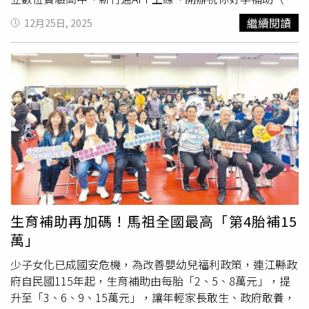
（Sulmona），當地安農齊亞塔醫院（Annunziata
卵、中醫助孕調理、婚後孕前健檢補助）及到宅坐月子服
繼續閱讀
12月25日, 2025
Hospital）產科病房近年也因出生人數下滑，面臨關閉危
務、擴大敬老愛心卡點數及使用範圍、推動弱勢長輩營養
機。婦產科醫師詹盧卡．迪．路易吉（Gianluca Di Luigi）
金、提升特教資源及聘用人力、設置智慧停車柱等，謹記市
指出，若產科關閉，孕婦需長途前往首府拉奎拉市
民託付，積極兌現。教育政策上，推動學區檢討、擴校增班
（L’Aquila）生產，在冬季惡劣天候下恐增加風險。義大
與校校均質化，持續投入校園軟硬體改善，全面盤點老舊校
利中部阿布魯佐大區山村帕利亞拉．德伊．馬爾西迎來近30
舍、運動場地與教學空間。除落實「班班有大屏、一師一載
年來首名新生兒。（圖／翻攝自X，@PLACEengage）
具、生生用平板」外，三年來共增改建15棟校舍、2棟活動
中心、12處校園運動場館或球場、8校操場，建置或改善28
校通學步道，補助市立高中增班14班、改善2校專業藝術教
育場地、3校特教班及多功能教室，並補助18校教學空間與
25校大型集會場所冷氣建置或改善，同時成立全國第二所數
位實驗高中。而交通部分，新竹市府已改善易肇事路口518
處、開闢7條新道路，完成17,403公尺實體人行道與4,341公
生育補助再加碼！馬祖全國最高「第4胎補15
尺標線型人行道，拓寬2處道路或橋梁，完成路平64萬平方
萬」
公尺、側溝改善11,985公尺、汰換路燈7,400盞，並建置
2,400席智慧停車柱、78處智慧公車站牌、236槍電動大小
少子女化已成國安危機，為改善嬰幼兒福利政策，連江縣政
客車充電樁。透過工程改善與智慧號誌調整，竹市每十萬人
府自民國115年起，生育補助由每胎「2、5、8萬元」，提
口交通事故發生率減少231件、降幅達11.1%，並新闢9處汽
升至「3、6、9、15萬元」，讓年輕家長敢生、政府敢養，