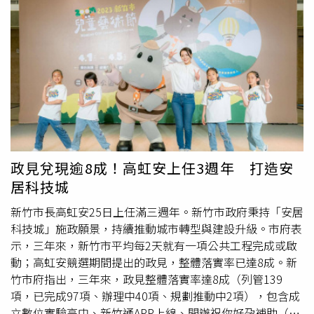
（Cinzia Trabucco）表示，許多原本不知道村莊存在的人，
因為孩子的出生專程前來探訪。她形容，女兒年僅9個月便
「小有名氣」。拉拉的誕生象徵希望，同時也反映義大利人
口結構惡化的現實。根據義大利國家統計局（Istat）數據，
義大利2024年新生兒人數降至36萬9944人，創下歷史新
低，生育率亦降至平均每名育齡女性僅生育1.18名子女，為
歐盟最低水準之一。統計資料顯示，2025年前7個月出生人
數仍持續下滑，其中阿布魯佐大區的情況尤為嚴重，較去年
同期減少10.2%。帕利亞拉．德伊．馬爾西雖僅為一個小村
莊，卻被視為義大利各地人口老化、學校關閉與公共資源緊
政見兌現逾8成！高虹安上任3週年 打造安
縮問題的縮影。當地市長朱塞皮娜．佩羅齊（Giuseppina
居科技城
Perozzi）指出，村莊多年來持續流失人口，且缺乏世代交
替，拉拉的出生對社區而言彌足珍貴。她也期盼，這個案例
新竹市長高虹安25日上任滿三週年。新竹市政府秉持「安居
能鼓勵更多年輕家庭回到鄉村定居。為因應被義大利總理喬
科技城」施政願景，持續推動城市轉型與建設升級。市府表
治亞．梅洛尼（Giorgia Meloni）形容為「人口寒冬」的少
示，三年來，新竹市平均每2天就有一項公共工程完成或啟
子化危機，政府自2025年起提供每名新生兒或領養兒童一
動；高虹安競選期間提出的政見，整體落實率已達8成。新
次性1000歐元補助，並發放每月約370歐元的
育兒津貼
。不
竹市府指出，三年來，政見整體落實率達8成（列管139
過，拉拉的父母坦言，真正的困境仍在於托育資源不足與工
項，已完成97項、辦理中40項、規劃推動中2項），包含成
作與照顧難以兼顧。距離村莊約一小時車程的蘇爾莫納市
立數位實驗高中、新竹通APP上線、開辦祝你好孕補助（凍