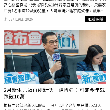
安心續留職場，勞動部將推動外籍家庭幫傭的新制，只要家
中有1名未滿12歲的兒童，即可申請外籍家庭幫傭，就業安
定費每月5,000元；弱勢、特殊需求及高需求家庭，將優先
繼續閱讀
03月19日, 2026
取得人力，且每月就業安定費降為2,000元，以強化家庭照
顧支持，希望讓有需求的家庭，能「多一個幫手，少一分疲
憊」。卓榮泰說明，勞動部與衛生福利部合作也採取三項配
套措施：首先，在「確保本國工作者權益」方面，將擴大育
兒指導員工作機會、強化托育與家事服務媒合、提供本國工
作者就業獎勵及專業技能訓練；其次，在「確保家務工作品
質」方面，幫傭工作定位為家務幫手，因此將提供基本知能
培訓及育兒指導員到宅指導服務技巧；第三，在「特殊需求
家庭優先照顧」方面，採行簡化行政審查作業，專案服務優
先協助及減收就業安定費等。卓榮泰強調，這次新的措施，
並非取代既有托育或照顧服務體系，而是在相關社會支持資
源之外，提供多一項家務協助的選擇，協助有需要的家庭可
2月新生兒數再創新低 羅智強：可能今年就
以「減輕家務負擔，安心續留職場」。為兼顧公平性，政府
跌破10萬
也同步採取弱勢需求、特殊需求優先的制度，請勞動部務必
妥善規劃相關審查及管理機制，並與衛福部持續強化本國家
根據內政部最新人口統計，今年2月全台新生兒僅6523人，