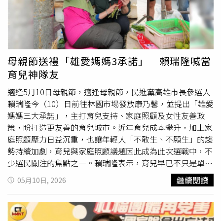
母親節送禮「雄愛媽媽3承諾」 賴瑞隆喊當
育兒神隊友
適逢5月10日母親節，適逢母親節，民進黨高雄市長參選人
賴瑞隆今（10）日前往林園市場發放康乃馨，並提出「雄愛
媽媽三大承諾」，主打育兒支持、家庭照顧及女性友善政
策，盼打造更友善的育兒城市。近年育兒成本攀升，加上家
庭照顧壓力日益沉重，也讓年輕人「不敢生、不願生」的趨
勢持續加劇，育兒與家庭照顧議題因此成為此次選戰中，不
少選民關注的焦點之一。賴瑞隆表示，育兒早已不只是單一
家庭的責任，而是整座城市都必須共同承擔的重要課題。賴
繼續閱讀
05月10日, 2026
瑞隆主張「雄愛媽媽三大承諾」中，第一，「育兒神隊
友」。他提及，未來將提高生育補助至每胎5萬元、加碼
育
兒津貼
，並推出全國首創的孕婦專屬禮「幸福孕哺枕」。此