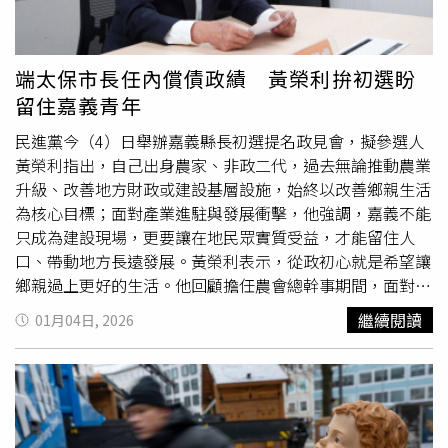
化、企業責任，甚至社會價值。但正因為問題如此巨大，政
育，結合警政與數位專業資源，提升學生防詐意識。此外，
府更不應該退在後面，而應該站在最前面。一個現代國家，
陳見賢提出建置「科技藝術學習雲」平台，整合藝文資源數
不能讓養育孩子變成家庭孤獨的負擔。「當一個社會不再相
位化，培養學生美感與創造力；針對弱勢學生，規劃「就近
端太保市長任內償債政績 黃榮利拚初選盼
信未來時，最先消失的，就是本該在搖籃裡出現的生命」。
升學扶助計畫」，提供課輔與升學銜接輔導，避免家庭經濟
留住嘉義青年
條件影響教育發展。陳見賢表示，新竹縣的發展不僅體現在
產業與科技實力，更關鍵在於下一代能否在安全、友善且具
民進黨今（4）日舉辦嘉義縣長初選提名政見會，擬參選人
支持系統的環境中成長。未來將透過完善托育、教育與家庭
黃榮利指出，自己出身農家、非政二代，過去無論推動農業
支持政策，營造讓青年安心成家、願意生養的環境。
升級、改善地方財政或建設基層設施，始終以改善鄉親生活
為核心目標；面對產業進駐與發展衝擊，他強調，嘉義不能
只成為建設現場，更要讓在地民眾實質受益，才能留住人
口、帶動地方長遠發展。黃榮利表示，從政初心就是希望讓
鄉親過上更好的生活。他回顧擔任農會總幹事期間，面對台
灣海島型氣候與頻繁颱風衝擊，農作物常遭重創，農民往往
繼續閱讀
01月04日, 2026
血本無歸；因此，他運用過去赴日學習的經驗，導入農業技
術，創造「溫室小番茄」奇蹟，成功打開市場、供不應求，
也吸引數百名青年返鄉至太保市從事農業。他指出，就任太
保市長時，太保市公所負債高達9,000萬元，占當年度預算
約三成，甚至連補助學童營養午餐都面臨困難。為改善財