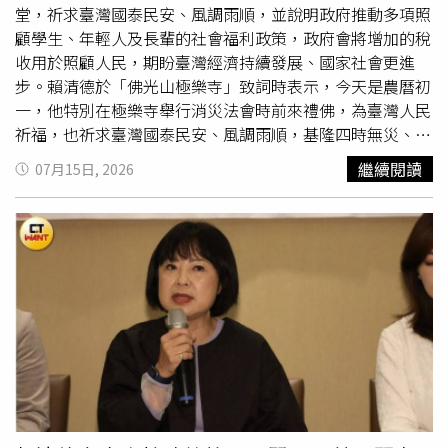
輕人即使想組成家庭，也難以負擔購屋、養育以及教育子女
堂，祈求臺灣國泰民安、風調雨順，並說明政府推動多項照
所需的龐大成本。在經濟條件尚未穩定時，生育往往被視為
顧學生、年輕人及長輩的社會福利政策，政府會將增加的稅
沉重負擔，因此不少人選擇延後生育。然而，當部分民眾到
收用於照顧人民，期盼臺灣經濟持續發展、國家社會更進
了中年、經濟能力較佳時，女性又可能面臨卵子數量與品質
步。賴清德於「佛光山極樂寺」致詞時表示，今天是農曆初
下降，以及長期工作與生活壓力影響，導致自然受孕機率降
一，他特別在極樂寺舉行消災法會時前來禮佛，為臺灣人民
低。部分夫妻因此必須尋求人工生殖技術協助，但相關療程
祈福，也祈求臺灣國泰民安、風調雨順，基隆四時無災、八
同樣需要投入大量時間與金錢，進一步增加生育成本，也讓
節有慶，大家都能闔家平安。賴清德指出，佛光山星雲大師
繼續閱讀
07月15日, 2026
少子化問題陷入惡性循環。李茂盛直言，如果政府無法從根
一生致力推動人間佛教，並在文化、教育、慈善及社會服務
本改善生育環境，今年新生兒人數恐跌至8.5萬人左右。出
等領域奉獻良多。極樂寺秉持星雲大師精神，不僅熱心公
生人口持續減少，不僅意味著未來勞動人口縮減，也代表年
益、護持佛法及宣揚佛教，也成為基隆市民不分年齡、男女
輕世代將承受更大的經濟與社會壓力。他提醒，少子化帶來
老幼都能前來禮佛、共修及參與公益的重要場所，將佛教精
的影響不只是人口數量下降，未來缺工問題也將更加嚴重，
神落實於日常生活，令人敬佩。賴清德提到，過去擔任臺南
從產業發展、社會福利到整體經濟結構，都可能面臨長期挑
市長期間經常前往佛光山南台別院禮佛祈福，並曾在一次全
戰。若無法改善年輕人的居住、薪資與育兒環境，台灣人口
國性活動時有幸面見星雲大師，當時星雲大師特別以「四
危機恐將持續加劇。
給」──「給人信心、給人歡喜、給人希望、給人方便」勉
勵他，若能做到「四給」，就會是一個好市長。賴清德提
到，他在萬里出生、長大，與基隆同屬一個生活圈，今日很
高興來到極樂寺祈福。隨後，賴清德前往「慈濟基隆靜思
堂」參訪時表示，慈濟在基隆、臺南及全臺各縣市都設有精