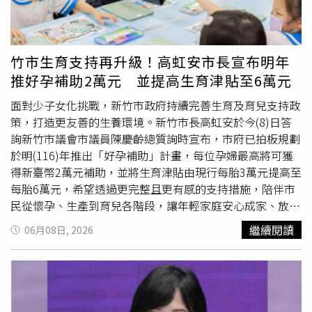
元、第二胎6,000元、第三胎7,000元。0到2歲選擇公共化托
育，政府補助第一胎每個月7,000元、第二胎8,000元、第三
胎9,000元；送托準公共服務的家庭，每月可獲得補助第一
胎1萬3,000元、第二胎1萬4,000元、第三胎1萬5,000元，
竹市生育支持再升級！高虹安市長宣布明年
鼓勵家長投入就業市場。至於2到6歲幼兒就學補助，公立幼
推好孕補助2萬元 並提高生育津貼至6萬元
兒園第一胎每月只需負擔1,000元；非營利幼兒園第一胎每
月負擔2,000元、第二胎1,000元；若就讀準公共化幼兒園，
面對少子女化挑戰，新竹市政府持續完善生育及育兒支持政
第一胎家長每月只要負擔3,000元、第二胎2,000元、第三胎
策，打造更友善的生養環境。新竹市長高虹安於今(8)日答
1,000元，其他費用都由政府負擔。政府每年編列約1,200億
詢新竹市議會市議員陳慶齡總質詢時宣布，市府已拍板規劃
元，幫助減輕年輕夫婦育兒負擔。第三，賴清德說，政府推
於明(116)年推出「好孕補助」計畫，每位孕婦最高將可獲
出「0到18歲成長津貼」。中央政府給予18歲以下每個孩子
得新臺幣2萬元補助，並將生育津貼由現行每胎3萬元提高至
每月5,000元，每年共可領6萬元、18年共可領108萬元。其
每胎6萬元，希望透過更完整且更有感的支持措施，陪伴市
中，在孩子0到6歲期間，每月的5,000元全數交由家長使
民從懷孕、生產到育兒各階段，讓年輕家庭安心成家、放心
用，並與「0到6歲國家一起養2.0」政策疊加實施。而在6到
育兒。高市長表示，少子女化是全國共同面臨的重要課題，
繼續閱讀
06月08日, 2026
18歲期間，每月津貼的一半由家長用來照顧孩子，另外
也是市府高度重視的施政方向。市府上任後推動「祝你好孕
2,500元由政府存入專戶，12年期間共計存入36萬元本金，
三部曲」、提高生育津貼、擴大托育服務量能及推動各項育
並至少保有二年期定存利率的利息保障，如果專戶操作有收
兒支持措施，獲得許多市民肯定。為進一步回應孕產家庭需
益，也能一併計入，待孩子年滿18歲即可領出。賴清德說，
求，市府已規劃推出「好孕補助」及提高生育津貼，希望從
他在萬里出生、長大，就學期間看見有同學家中發生變故，
孕期開始就提供更全面的照顧與支持。高市長說明，目前規