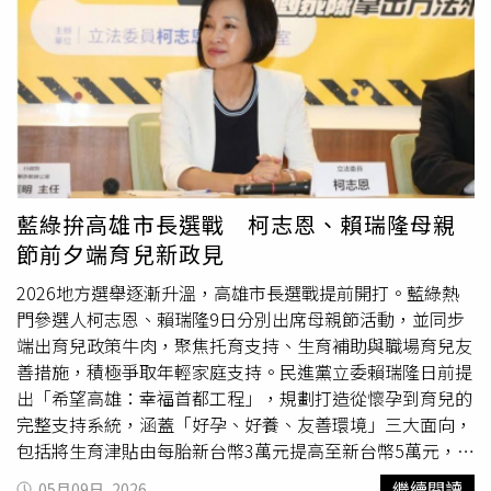
外，也將朝「一國小學區一公托」目標邁進，成立「高雄育
兒基金」，升級親子館、共融遊戲場與複合式小型兒童圖書
館，同時整合嬰幼兒健康發展及早療支持系統。第二，「媽
媽好靠山」。賴瑞隆表示，未來將擴大孕前健檢、孕產醫療
諮詢及心理健康支持服務，並推動產後到宅照顧與爸爸育兒
衛教。他也提出「每童60小時延托券」政策，針對全市公托
及準公托兒童，每年補助延托60小時；若為特殊需求孩子，
則提高至100小時，讓家長能更彈性安排托育時間，並結合
社區據點打造更完整照顧網絡。第三項則是「女力新未
藍綠拚高雄市長選戰 柯志恩、賴瑞隆母親
來」。賴瑞隆表示，將推動女性重返職場扶助、打造友善育
節前夕端育兒新政見
兒職場環境，並提供創業、職訓及數位技能支持，同時加強
對新住民女性的協助，擴大女性參與公共事務與城市治理的
2026地方選舉逐漸升溫，高雄市長選戰提前開打。藍綠熱
平台。賴瑞隆強調，媽媽總是把最好的留給孩子，高雄也應
門參選人柯志恩、賴瑞隆9日分別出席母親節活動，並同步
該把更多溫柔留給媽媽。他說，未來將持續推動更完整的育
端出育兒政策牛肉，聚焦托育支持、生育補助與職場育兒友
兒與照顧政策，延續陳其邁市府治理成果，攜手市民打造全
善措施，積極爭取年輕家庭支持。民進黨立委賴瑞隆日前提
台最有溫度、最幸福的城市。
出「希望高雄：幸福首都工程」，規劃打造從懷孕到育兒的
完整支持系統，涵蓋「好孕、好養、友善環境」三大面向，
包括將生育津貼由每胎新台幣3萬元提高至新台幣5萬元，擴
大孕婦醫療與心理支持，並推動企業友善生育認證。在育兒
繼續閱讀
05月09日, 2026