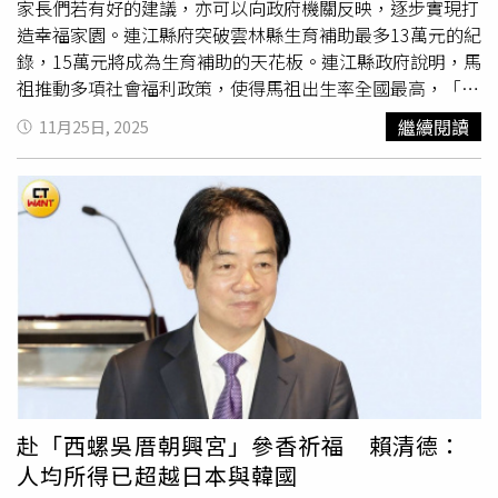
機車停車場，提升整體交通安全與便利性。在公共運輸方
家長們若有好的建議，亦可以向政府機關反映，逐步實現打
面，市府持續優化公車路線與班次，開通先導公車，累計搭
造幸福家園。連江縣府突破雲林縣生育補助最多13萬元的紀
乘人次已逾40萬；三年來新增54站Ubike站點、530輛
錄，15萬元將成為生育補助的天花板。連江縣政府說明，馬
Ubike、100輛Ubike電輔車及500輛共享機車，完善多元運
祖推動多項社會福利政策，使得馬祖出生率全國最高，「連
具環境。在社福政策面，推動全齡社福政策，包含祝你好孕
江縣婦女生產補助自治條例」獲議會通過，將生育補助從原
繼續閱讀
11月25日, 2025
補助與到宅坐月子服務、放寬好孕專車使用資格、生育津貼
有的「2、5、8萬元」，115年提高為「3、6、9、15萬
提高至每胎3萬元，以及托育補助大幅加碼（公共化提升至
元」，第4胎以上15萬元，在政府推動下，113年實現公托
7,500元、準公共化提升至14,500元）。市府並預計自115
零排隊，有助於降低家庭育兒壓力，提升生育信心。連江縣
年3月起，
育兒津貼
每月加碼1,000元，原有補助加上市府加
政府指出，連江縣人口總量少及老化指數高，但出生率相對
碼後，每月可領取6,000元至8,000元；同時規劃新增10處公
全台平均高，死亡率亦為全國最低之一；縣內人口持續正成
共托嬰中心及南區親子館，並佈建赤土崎多功能館、兒少家
長，出生率112年全國第一、113年全國第二，顯示因育兒
庭福利館及少年福利服務中心。在長者福利方面，市府擴大
政策與在地就學、就醫改善，使年輕家庭具有高度的生育意
敬老愛心卡用途並將點數提升至800點，提供農會、藥局代
願。從政府的少子女化對策方向來看，連江縣政府說，過去
買服務，增設共餐據點至91處，並開辦每月1,000元弱勢長
以發放
育兒津貼
為主，減輕父母育兒的經濟負擔，也就是從
者營養金；同時建置疫苗預約系統並推出自費疫苗補助，累
家長「需求端」的層面解決育嬰問題，現在則逐漸轉移到擴
計已有5,411人次受益。長照服務方面，已建置12處A級整
大公共托育服務數量，增加公共化及準公共化的托育名額，
合型服務中心、143處B級服務單位及55處C級據點。新竹市
從「供給端」解決托育問題。連江縣長王忠銘表示，連江縣
赴「西螺吳厝朝興宮」參香祈福 賴清德：
府也重視文化保存與創新並進，三年來啟動18案古蹟歷建修
112年是全國出生率最高的縣市，所有孩子都是家中寶貝，
人均所得已超越日本與韓國
繕工程、審議新增4處市定古蹟、1處歷史建築及6處列冊追
也是馬祖未來的希望。此外，為提升公共托育收托量能，連