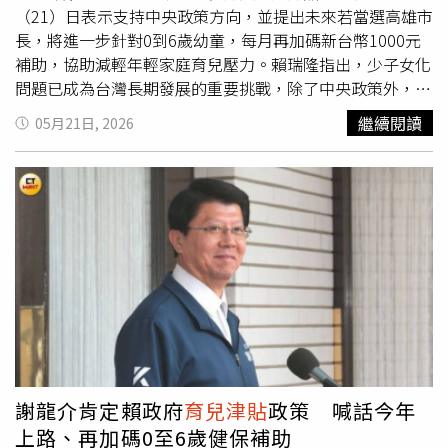
3,000元；自行照顧或私幼者，
育兒津貼
每月5,000至7,000
（21）日表示支持中央政策方向，並提出未來若當選高雄市
元。7.兒童醫療保健擴大：新生兒22項疾病篩檢全免費，兒
長，將進一步針對0到6歲幼童，每月再加碼新台幣1000元
童預防保健補助增加至9次，幼兒專責醫師從0至3歲擴大到
補助，協助減輕年輕家庭育兒壓力。賴瑞隆指出，少子女化
6歲，強化孩子健康照顧。8.擴大平價幼保量能：持續布建
問題已成為台灣長期發展的重要挑戰，除了中央政策外，地
公幼、準公幼、公托與準公托，並推動公部門、國營事業增
方政府也應積極投入資源，打造更友善的育兒環境。他認
繼續閱讀
05月21日, 2026
設托嬰中心及幼兒園，增加托育地點與可近性。9.企業托育
為，高雄近年在產業與城市發展上持續進步，更應同步把資
租稅優惠：企業提供托育服務支出可自營利事業所得額中加
源放在支持家庭與下一代身上。賴瑞隆表示，經過與學者專
倍減除至200％，並提供自辦托育、新建托兒設施與育兒補
家討論後，相關補助政策在財政上具備可行性，因此規劃針
貼相關獎勵。10.學貸利息再調降：減少青年學貸負擔，學
對學齡前兒童加碼補貼，希望在孩子成長最關鍵、家長負擔
貸利息再降1％，還款展延加1年，差額由政府負擔，讓孩子
最沉重的階段，提供更實際的支持，讓市府成為育兒家庭的
就學與畢業後還款壓力更低。11.青年安心就學三項支持：
重要後盾。除了
育兒津貼
外，賴瑞隆也提到，未來將持續推
持續推動高中職免學費、私立大專校院每學年最高補助3.5
動一系列兒童與家庭政策，包括提高生育補助、擴充公共托
萬元，以及大專校院住宿補貼每學期5,000至7,000元。12.
育資源、推動延托服務、增設共融遊戲場及小型兒童圖書空
婚假、產假、陪產假延長：婚假、產假與陪產假全面延長，
間，同時加強兒少早療與心理健康支持，建立更完整的家庭
增加日數的工資可向政府申請補貼，讓新人、孕產婦與配偶
照顧系統。賴瑞隆強調，希望未來高雄不只是產業城市，更
都有更充裕時間安排家庭照顧。13. 育兒留停6+3：雙親各
是一座讓年輕人願意成家、生養孩子的幸福城市，透過中央
領滿6個月育嬰留停津貼後，可各再多領3個月，合計最高
與地方合作，打造兼顧工作、育兒與生活品質的友善環境。
謝龍介肯定賴政府
育兒津貼
政策 喊話今年
18個月，並提高投保薪資上限，使津貼補助可超過4萬元。
上路、再加碼0至6歲健保補助
14. 育嬰假升級為育兒假：育嬰假從0至3歲擴大為0至6歲，