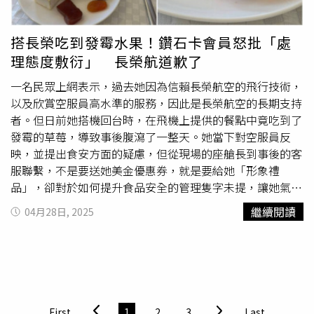
造成安全問題，但公司依然無意增加人手，反而努力壓縮人
航空企業事務部5月7日回應道「事發後機組聯繫機上醫療人
力缺口。發文者又上傳了3張飛航人員餐點的照片，指出包
員，並諮詢獨立醫療機構確保乘客安全。航班抵達後，有關
含麵包發霉、培根發臭等衛生狀況不佳的狀況，並批評道：
乘客及家人如常離開機艙，目前公司已啓動內部調查，並已
搭長榮吃到發霉水果！鑽石卡會員怒批「處
「即使我提出希望公司改進的意見，也沒有任何改變。管理
提出補償方案，會繼續向乘客及其家人提供適切的支援。」
理態度敷衍」 長榮航道歉了
層只顧著削減成本，為了提升利潤，完全不顧營業人員的處
國泰航空另一名工作人員也指出，公司已派專人處理，正與
境。」「真航空的飛航安全如今非常危險！」這名發文者表
該名乘客進行溝通，會盡力提供讓乘客滿意的補償方案。
一名民眾上網表示，過去她因為信賴長榮航空的飛行技術，
達了自己的擔憂：「我希望乘客們能盡量避免乘坐由疲勞、
以及欣賞空服員高水準的服務，因此是長榮航空的長期支持
困倦、飢餓甚至胃痛的飛行員執飛的真航空航班。我希望不
者。但日前她搭機回台時，在飛機上提供的餐點中竟吃到了
要發生事故，但我感覺事故很快就會發生。」對此，真航空
發霉的草莓，導致事後腹瀉了一整天。她當下對空服員反
向韓國財經媒體提出駁斥，表示公司雖然確實擁有31架飛
映，並提出食安方面的疑慮，但從現場的座艙長到事後的客
機，但是包含實習生在內，共有543名空服員、扣除實習生
服聯繫，不是要送她美金優惠券，就是要給她「形象禮
後還有435名正職空服員。此外，目前每架飛機配配了7名
品」，卻對於如何提升食品安全的管理隻字未提，讓她氣憤
正機師與7名副機師，但國土安全部建議的正副機師配置應
表示如果無法提升品質，就算送她免費機票也不會想搭。一
繼續閱讀
04月28日, 2025
該是各「6人」而非「8人」。真航空還宣稱「沒有在旺季削
名網友27日凌晨在臉書社團《爆料公社》發文，表示自己長
減副機師休假日數的打算」。至於機上餐點發霉一事，真航
期以來因為信任長榮航空的飛行技術，以及欣賞空服員高水
空則向韓國媒體指出：「目前公司並未接獲相關反應」、
準的服務，因此是長榮航空的長期支持者，一路從普通會員
「在與
飛機餐
供應商確認後，認為僅憑該照片無法斷定餐點
飛到成為長榮的鑽石卡會員。雖然長期以來，她都覺得長榮
是本公司所提供。」該公司還強調：「我們正在密切關注此
的
飛機餐
很難吃，也多次向該公司反饋，但只要不影響搭機
事。如果有必要，我們將繼續提供資料進行補充說明。」
的個人安全，她只要出國都會堅持搭乘長榮航空。然而，她
First
1
2
3
Last