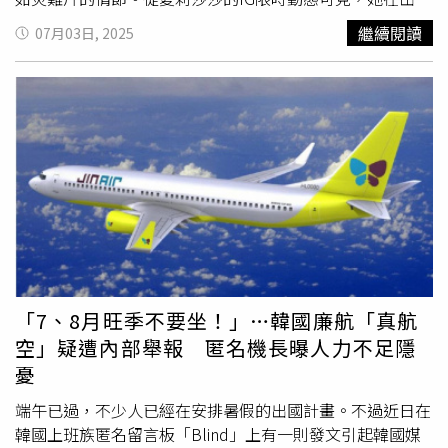
過陣子就會公開是為了什麼再到台灣，這次巡演後回韓國之
前特地曬出護照與機票，寫下「在台灣的大家要平平安安
繼續閱讀
07月03日, 2025
後就會繼續上中文課。隨後張東雨帶來首張迷你專輯
唷！我很愛你們」，希望粉絲也能平安渡過預言日。但她萬
《Bye》中的歌曲〈News〉與〈Gun〉，以迷人嗓音唱出深
萬沒想到，災難並不是地震，而是發生在飛行途中。未料接
情，同時大秀饒舌實力。張東雨向粉絲分享昨日接受媒體採
下來她竟表示，當一上飛機後就聞到異常濃烈的惡臭，原先
訪的趣事。（圖／網銀提供）緊接著全場迎來最高潮，張東
以為是空氣流通問題，沒想到味道竟是來自鄰座男乘客，
雨穿著個性颯爽的丹寧套裝演唱新歌〈Checkmate〉，他表
「像流浪漢一樣，不知道幾天沒洗澡，一直抓抓抓，我真的
示這只是暫定歌名，請大家投票，粉絲還創意融入中文改成
快瘋了」。更離譜的是，該男子不僅將雙腳擺上座椅霸佔中
「tick tack toe, 你的心給我」，讓張東雨驚呼太有創意，笑
間空間，還不停對空氣大聲咆哮，舉止詭異。這一連串行為
說：「還是正式發行後我就用這個版本來和大家見面？」他
讓愛莉莎莎嚇得趕緊向空服人員求救，所幸獲安排至經濟艙
接連翻唱 KISS OF LIFE 成員NATTY的〈Sugarcoat〉與台灣
唯一空位才暫時脫困。只不過這趟「飛行災難」尚未結束，
人氣樂團理想混蛋的抒情歌曲〈不是因為天氣晴朗才愛
愛莉莎莎吃完
飛機餐
、準備將椅背放倒休息時，後方乘客竟
你〉。演唱歌詞曖昧撩人的〈Something Between〉後，
直接將她的椅背推直。她忍不住對對方說：「這個椅子本來
粉絲們熱情呼喊安可，張東雨再度登場，帶來 INFINITE H
就是設計可以後躺的，這是長途飛機，現在是睡覺時間，我
「7、8月旺季不要坐！」…韓國廉航「真航
的人氣歌曲〈Special Girl〉，以及來自《Dream High》的
需要睡覺」，對方這才勉強作罷。愛莉莎莎無奈總結這趟旅
空」疑遭內部舉報 匿名機長曝人力不足隱
〈You〉作為壓軸，畫下完美句點。
程：「一趟飛機遇到一堆奇形怪狀」，不僅
飛機餐
被偷換，
憂
還接連遭遇奇異乘客，堪稱飛行版的災難求生記。網紅愛莉
莎莎飛美避7／5地震預言，卻在機上連環遇怪客驚呼快瘋
端午已過，不少人已經在安排暑假的出國計畫。不過近日在
了。（圖／翻攝自IG）
韓國上班族匿名留言板「Blind」上有一則發文引起韓國媒