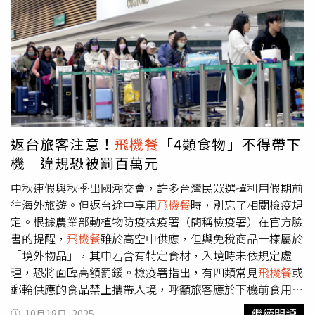
使用的豬肉均來自取得CAS或ISO22000認證的廠商，肉品
來源清楚可追溯；若使用的是台灣本地豬肉，則均附有農業
部動植物防疫檢疫署的屠宰衛生合格證明。華航強調，公司
對食品安全一向採取嚴謹規範，並提供多元餐點選項，旅客
可依個人需求選擇不同餐食。華膳空廚與長榮空廚是國內航
空餐供應主力，分別服務中華航空、長榮航空及星宇航空。
面對非洲豬瘟威脅，2家公司皆表示已全面落實防疫與食安
管理措施，並隨時準備配合政府政策與疫情變化，調整供餐
內容，兼顧旅客安全與用餐品質。
返台旅客注意！
飛機餐
「4類食物」不得帶下
機 違規恐被罰百萬元
中秋連假與秋季出國潮交會，許多台灣民眾選擇利用假期前
往海外旅遊。但返台途中享用
飛機餐
時，別忘了相關檢疫規
定。根據農業部動植物防疫檢疫署（簡稱檢疫署）在官方臉
書的提醒，
飛機餐
雖於高空中供應，但與免稅商品一樣屬於
「境外物品」，其中若含有特定食材，入境時未依規定處
理，恐將面臨高額罰鍰。檢疫署指出，有四類常見
飛機餐
或
郵輪供應的食品禁止攜帶入境，呼籲旅客應於下機前食用完
畢，或主動棄置於機場設置的農產品棄置箱。這四類食品分
繼續閱讀
10月18日, 2025