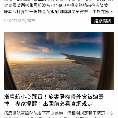
從泰國清邁搭乘馬航波音737-800客機商務艙前往吉隆坡，
原本只打算點一份蝶豆花飯配咖喱雞簡單嘗鮮。由於在飯店
已用過早餐，他並未打算在機上大快朵頤。然而，當乘務長
繼續閱讀
09月18日, 2025
逐一詢問乘客是否需要更多餐點時，他隨口表示：「可以嘗
一嘗，但不一定吃得完。」沒想到這句話立刻打開乘務長的
「熱情開關」。接下來，他不僅吃到娘惹亞參辣魚，還陸續
被端上參峇蝦椰漿飯、雞肉雲吞麵、印度餐、荷蘭醬焗蛋，
另外還附加兩個小蛋糕、一杯蜂蜜檸檬茶與半杯拉茶。讓他
驚訝的是，部分餐點甚至不在該航班的菜單上。事後才知
道，這些其實是從前一班吉隆坡飛清邁的航班餐點，意外全
被他「解鎖」。該網民還提到，馬航的麵包香氣濃郁，但他
實在吃不下，隨口詢問能否打包，結果竟收穫一整袋多達十
個的麵包。這段經歷被分享到臉書專頁「靠北奧客」後，引
起網友熱烈討論。有網友笑稱：「這根本是把短程飛行吃成
豪華自助餐！」也有人羨慕地說：「遇到這樣的乘務長，應
搭廉航小心踩雷！旅客登機帶外食被迫丟
該沒人會想拒絕吧。」一名乘客原本只打算簡單用餐，卻因
掉 專家提醒：出國前必看官網規定
乘務長過度熱情連續吃下六份主餐。（圖／翻攝自FB，馬
來西亞東方日報）
搭廉價航空雖然能省下不少票價，但相關規定若不清楚，很