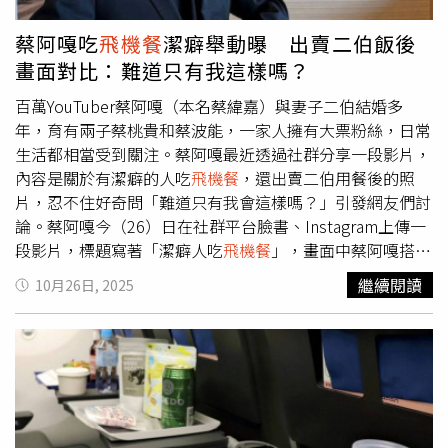
加掛鎖頭或使用過於醒目的款式，這些都容易讓行李箱更引
人注意，恐暗藏遭竊的風險。湯普森直言，最安全的行李應
蔡阿嘎吃
飛機餐
潔癖舉動曝 出賣二伯飯後
該低調不起眼，過於花俏反而像在昭告天下這個行李箱很值
畫面對比：難道只有我這樣嗎？
錢。至於家長帶孩子搭機，湯普森提醒飲食務必清淡且熟
悉，避免大量糖分在高空與亂流影響下造成不適；他回憶過
百萬YouTuber蔡阿嘎（本名蔡緯嘉）與妻子二伯結婚多
去經驗，曾親眼目睹孩童在飛行途中因吃太多甜食而劇烈嘔
年，育有兩子蔡桃貴和蔡波能，一家人擁有大票粉絲，日常
吐，場面失控。此外，若在機場廁所大排長龍，湯普森直言
生活都相當受到關注。蔡阿嘎最近透過社群分享一段影片，
多半是旅客位置選錯，他建議可以往登機門方向多走幾分
內容是關於有潔癖的人吃
飛機餐
，還出賣二伯用餐後的照
鐘，通常能找到較空的洗手間與座位區。除此之外，湯普森
片，忍不住好奇問「難道只有我會這樣嗎？」引發網友們討
習慣隨身攜帶空水瓶通過安檢後再裝水，並自備輕食，避免
論。蔡阿嘎今（26）日在社群平台臉書、Instagram上傳一
飛機餐
與飢餓時間錯開。湯普森也透露，預防機上娛樂系統
段影片，標題寫著「潔癖人吃
飛機餐
」，畫面中蔡阿嘎搭機
可能失靈，出發前旅客可以先下載影片或Podcast，但他也
時享用
飛機餐
，同時會順手把部分垃圾打結或捏扁，再放進
繼續閱讀
10月26日, 2025
說旅客不妨趁機放下螢幕，聽音樂或看看窗外，讓自己短暫
吃完食物的空盒裡面；當蔡阿嘎用完餐後，餐盒也同時整理
數位排毒。最後，湯普森強調，保持冷靜與禮貌往往是機場
好，他強調「就要這麼乾淨」。蔡阿嘎搭飛機潔癖舉動曝
最有效的「通關密碼」，無論是請求協助或搬運行李，一點
光，意外引發網友熱烈討論。（圖／翻攝自Instagram／
善意往往能換來更順利的旅程。湯普森總結，只要不與系統
yga0721）影片中蔡阿嘎也提到，「整齊乾淨，沒有疊餐
對抗，而是順勢而行，機場其實沒有那麼令人焦慮，甚至偶
碗，這樣空服員收走時，垃圾不會亂飛亂噴，是不是很
爾還能成為旅程中難得的放鬆時刻。
棒？」另外，蔡阿嘎還拍下二伯吃完
飛機餐
的照片做對比，
毫無求生欲地說，「大部分人吃完都這麼亂！」對於自己潔