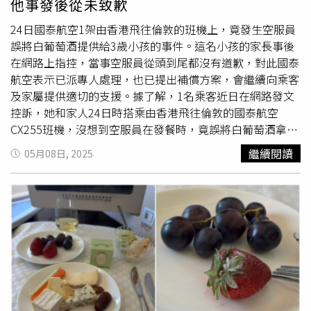
他事發後從未致歉
求航空公司每架飛機各自需要8名正機長與副機長輪替飛
行，但是對於擁有31架飛機的真航空來說，目前卻僅擁有
24日國泰航空1架由香港飛往倫敦的班機上，竟發生空服員
240名正機長以及185名副機長，不僅正機長人力出現少許
誤將白葡萄酒提供給3歲小孩的事件。這名小孩的家長事後
缺口，副機長的人力更是嚴重不足。這名發文者指出，造就
在網路上指控，當事空服員從頭到尾都沒有道歉，對此國泰
超過60名以上副機長人力缺口的原因，是飛航人員待遇的嚴
航空表示已派專人處理，也已提出補償方案，會繼續向乘客
重匱乏，真航空的飛行乘務員每個月只有9天的保障休假，
及家屬提供適切的支援。據了解，1名乘客近日在網路發文
不僅比其他公司少1天，而且在7月旺季的時候，副機長們的
控訴，她和家人24日時搭乘由香港飛往倫敦的國泰航空
休假日還會進一步縮減到8天。即便想著是旺季想多支撐一
CX255班機，沒想到空服員在發餐時，竟誤將白葡萄酒拿給
下，但是公司不顧人體生理時鐘的排班法，仍然會對飛航安
她的3歲小孩飲用。該名乘客指出，發餐時她幫小孩點了1份
繼續閱讀
05月08日, 2025
全造成威脅。發文者指出，真航空的管理層為了降低成本，
雞肉的餐點和水，沒想到過了一陣子之後，小孩反映「這杯
制定了「不顧後果的、高強度的日程安排」，「我們會連續
水好酸」，她接過去喝了1口發現杯子裡裝的竟是白葡萄
3天在凌晨4點起床，飛金浦－濟州－金浦－濟州，然後休息
酒，讓女子相當傻眼。該乘客強調她當下立即與空服員反
1天，如此反覆。有些在東南亞熬夜的飛行員，第二天凌晨3
映，對方只是看了一眼後將酒收走，換成水之後就離開，該
點起床，早上又要飛往日本。我們困得快要暈倒了，但為了
乘客控訴「向機上其他空服員反映，並堅持要找醫生，對方
乘客的安全，我們還是掐著大腿拼命飛行。」這名發文者又
才廣播找來1名女醫生，醫生看完後表示孩子不需要處
指出，除了以上的荒唐排班，還要面對遠低於通貨膨脹率的
理。」這名乘客也指出，因為擔心酒精對幼童有害，她每30
薪資漲幅，以及糟糕的酒店住宿品質、
飛機餐
品質等，都是
分鐘就必須察看小孩的狀況，讓她無法好好休息，而當事空
造成副機長們陸續出走的原因。而管理階層雖然知道這樣會
服員從頭到尾都沒有致歉。根據《南方都市報》報導，國泰