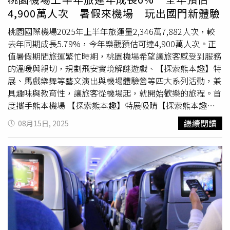
分航空公司像是樂桃航空，則允許旅客自帶部分食品或飲
4,900萬人次 暑假來機場 玩出國門新體驗
料。專家建議，廉航雖然便宜，但規定相對嚴格，旅客訂票
或準備登機前，最好先上航空公司官網確認，以免因規範不
桃園國際機場2025年上半年旅運量2,346萬7,882人次，較
清楚而造成不必要的困擾。對許多習慣在候機時買東西上機
去年同期成長5.79%，今年樂觀預估可達4,900萬人次。正
吃的旅客來說，「外食禁令」確實讓人不便，但航空公司強
值暑假期間旅運繁忙時期，桃園機場希望讓旅客感受到服務
調，相關規範除了維護機艙清潔、避免影響其他乘客，也能
的溫暖與親切，規劃飛安實境解謎遊戲、【探索熊本趣】特
確保飛行安全。對乘客而言，若真的擔心肚子餓，不妨事先
展、馬戲樂舞等藝文演出與機場體驗營等四大系列活動，兼
加購餐點，或準備能快速食用的簡單餐飲，以免重蹈「當場
具趣味與教育性，讓旅客從機場起，就開始歡樂的旅程。首
丟掉」的冤枉事。
度攜手熊本機場 【探索熊本趣】特展吸睛【探索熊本趣】
特展為桃園機場（TPE）與熊本機場（KMJ）自去(2024)年
繼續閱讀
08月15日, 2025
締結姊妹機場以來，首次合作舉辦的文化觀光交流活動，展
期至12月14日。現場展出原汁原味的熊本觀光主題及熊本
熊部長辦公室，掃描QR Code即可啟動AR體驗，協助部長
蓋公文，互動與萌感兼具；還有兩隻專為桃園機場打造的
3D熊本熊，等著粉絲來打卡。機場公司也邀請熊本縣知事
木村敬及熊本國際機場株式會社社長山川秀明，8月3日於第
二航廈舉辦熊本熊見面會，打造熊本熊與觀光署喔熊台日兩
隻吉祥物同場歷史畫面，讓國人不用去日本就可親睹熊本熊
風采。活動的周末，桃園機場第二航廈的北側五樓商場來客