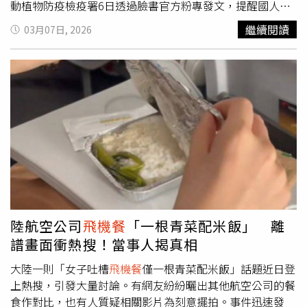
動植物防疫檢疫署6日透過臉書官方粉專發文，提醒國人到
日本東京為中華隊加油，回國也要記得「守護台灣」。防檢
繼續閱讀
03月07日, 2026
署列出國人常買的伴手禮中，包括加工乳製品如牛奶布丁、
生乳捲，以及水果乾類的柿餅，皆屬於可攜帶入境的項目。
至於國人最愛的日本泡麵，防檢署表示，原則上只要是「沖
泡即食」的泡麵、速食米粉、速食粥或泡飯，均屬於免施檢
疫範圍。但需注意，若生乳捲上裝飾有「生鮮水果」，或是
布丁涉及液體規範，仍需分別洽詢檢疫櫃檯或航空安檢人
員。然而，部分看似普通常見的食品其實是檢疫地雷，防檢
署指出，包含溏心蛋、溫泉蛋等未全熟的蛋製品，以及任何
生鮮水果（包含
飛機餐
附贈的水果），一律嚴禁攜帶入境。
此外，近期流行的雞皮零食、雞肉蛋白棒，以及內含肉類的
飯糰、三明治與麵包等，也都在禁帶之列。違者可依《動物
傳染病防治條例》處新台幣1萬元至100萬元罰鍰。防檢署
陸航空公司
飛機餐
「一根青菜配米飯」 離
呼籲，國人在享受旅程、熱烈應援之餘，回國入境前請務必
譜畫面衝熱搜！當事人揭真相
「再檢查一次」隨身行李與託運行李。若旅客對攜帶的食品
是否合規仍有疑慮，應主動前往機場的「動植物檢疫櫃檯」
大陸一則「女子吐槽
飛機餐
僅一根青菜配米飯」話題近日登
洽詢，若在入境前主動向檢疫人員申報，即使商品不符規
上熱搜，引發大量討論。有網友紛紛曬出其他航空公司的餐
定，也僅需配合銷毀或退運，不會遭到開罰。
食作對比，也有人質疑相關影片為刻意擺拍。事件迅速發