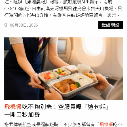
注。陸媒《瀟湘晨報》報導，航旅縱橫APP顯示，南航
CZ8403航班2日由武漢天河機場飛往烏魯木齊天山機場，飛
行時間約2小時40分鐘。有乘客在航班評論區留言，表示
「飛機上就兩個廁所，100多號人，你發西梅汁是什麼意
繼續閱讀
08月08日, 2026
思」，更直呼自己「差點丟大臉」。另有網友透露，南航部
分航班的
飛機餐
確實會提供西梅汁。對此，南航工作人員受
訪時表示，機上餐飲內容需以實際提供為準，並非每架航班
都會發放西梅汁，常見飲品還包括咖啡、果汁及豆奶。若乘
客不想飲用，也可以選擇其他飲料。為何同樣是西梅汁，有
人喝了後排便順暢，有人卻腹瀉不止，甚至有人完全沒有反
應？上海中醫藥大學附屬龍華醫院醫師卞慧指出，關鍵與個
人體質、飲用量及產品成分有關。她表示，西梅中的山梨糖
醇是發揮通便作用的重要成分。由於人體對山梨糖醇吸收有
限，進入大腸後會吸引水分進入腸道，使糞便變軟並刺激腸
道蠕動。健康成年人單次攝取約5克可能出現腹脹、腸鳴，
攝取10克以上則可能引發腹瀉。醫師建議，飲用西梅汁應適
飛機餐
吃不夠別急！空服員曝「這句話」
量，選擇無額外添加的產品，每日約150至200毫升，最好
一開口秒加餐
分次飲用，初次飲用者則可從50毫升開始觀察身體反應。此
外，腸躁症、慢性腸胃炎患者應避免大量飲用；糖尿病患者
搭乘傳統航空或長程航班時，不少旅客都曾有「
飛機餐
吃不