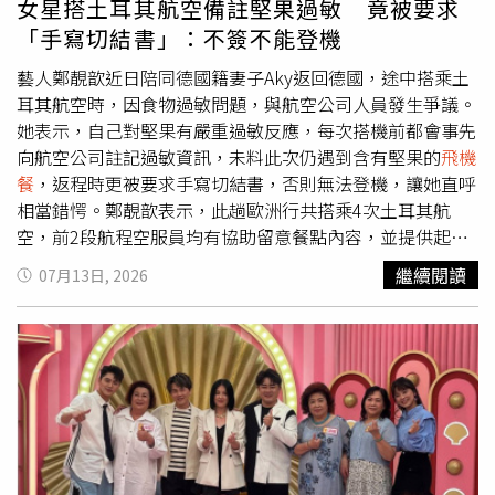
女星搭土耳其航空備註堅果過敏 竟被要求
最大價值。不過，如果當天餐點剛好全部發完，或剩餘數量
「手寫切結書」：不簽不能登機
不足，就只能婉拒乘客的要求。不少旅客也分享自己的「加
餐」經驗，有人原本只是詢問是否能另外付費購買一份
飛機
藝人鄭靚歆近日陪同德國籍妻子Aky返回德國，途中搭乘土
餐
，沒想到空服員直接送上3盒主餐；有人在經濟艙幸運吃
耳其航空時，因食物過敏問題，與航空公司人員發生爭議。
到剩餘的商務艙餐點；也有人因擔心抵達目的地前肚子餓，
她表示，自己對堅果有嚴重過敏反應，每次搭機前都會事先
詢問是否能多拿幾個餐包，結果一次獲得5個。還有人不到
向航空公司註記過敏資訊，未料此次仍遇到含有堅果的
飛機
幾分鐘就把
飛機餐
吃完，收餐時空服員主動關心是否還餓，
餐
，返程時更被要求手寫切結書，否則無法登機，讓她直呼
最後又送來第二份餐點；甚至有人只是詢問是否有剩餘堅
相當錯愕。鄭靚歆表示，此趟歐洲行共搭乘4次土耳其航
果，空服員乾脆請他打開背包，把整籃未發完的小包裝堅果
空，前2段航程空服員均有協助留意餐點內容，並提供起司
全部放進包包，讓不少網友笑稱，「有一種餓叫空服員怕你
及水果等替代餐點。不過，第3段航程時，提供給她的機上
繼續閱讀
07月13日, 2026
餓」、「有問真的有機會」。除了Threads討論外，過去
餐點仍含有堅果，讓她對航空公司的作業流程產生疑慮。因
Dcard也曾有前長榮航空空服員分享，
飛機餐
與餐包通常都
此，在返程登機前，她特地向值班經理再次說明自身過敏情
是依照旅客數量配置，若每位乘客都正常取餐，幾乎不會有
況。她指出，對方一開始表示無法保證所有餐點完全不含過
剩餘。不過，在紅眼航班、長程航班或部分短程航班，由於
敏原，她也理解航空公司立場，因此表示願意放棄機上餐，
有人睡覺、沒有食慾或自行準備餐點，送餐結束後仍可能留
自行食用事先準備的食物。然而，鄭靚歆表示，值班經理隨
下部分餐點，因此只要還有剩餘，多半都會提供給有需要的
後態度轉趨強硬，要求她必須現場親筆書寫切結書，內容須
旅客。前空服員也提到，即使
飛機餐
真的沒有剩下，若旅客
載明若在飛行途中因堅果過敏而發生任何狀況，責任皆由她
確實感到飢餓，機組人員通常仍會視情況提供米果、餅乾或
自行承擔，若拒絕簽署，將無法登機。她透過社群分享當時