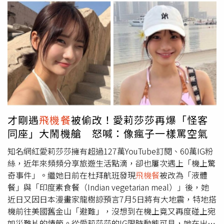
平台及實體活動擴大接觸各族群，讓機場成為兼具教育、文
視搭機頻率而定，對空服員來說選擇不吃可以理解；更有人
的問題都不是很沉重的問題，氣氛很好。」粉絲起鬨要張東
化與體驗的交流場域。機場公司將持續實踐永續治理，打造
打趣表示「如果我們知道日常飲食中加了什麼，可能什麼都
雨重現，張東雨立刻答應，粉絲幫他算起次數，張東雨做完
一個更具國際魅力與人文溫度的臺灣國門。
不會吃了」。
之後笑說：「我突然想到，我還有一場晚場演出呢！」張東
雨今在台北一連舉辦兩場個人FAN-CON，帶來多首動感歌
曲。（圖／網銀提供）在互動環節中，張東雨準備了專為台
灣場公開的獨家照片和影片，詳細記錄了前來台灣後的過
程，從搭飛機、飯店擺設到粉絲禮物都細心拍下，並透露昨
天晚上也到鼎泰豐享用了小籠包和各種美食。張東雨笑說：
「上午有吃了早餐才來，
飛機餐
和早餐都是，有時候發現會
和粉絲一起吃飯，路過的時候盡管來找我，我會抱抱你
才剛遇
飛機餐
被偷改！愛莉莎莎再爆「怪客
的。」撩人技巧滿分。照片中有不少經典台灣零嘴，台下粉
同座」大鬧機艙 怒喊：像瘋子一樣罵空氣
絲和張東雨說現在台灣正在流行「請給我吃一口」的迷因，
張東雨原以為這是食物被搶、生氣的意思，粉絲和他解釋這
知名網紅愛莉莎莎擁有超過127萬YouTube訂閱、60萬IG粉
是像朋友聊天，他才恍然大悟原來是指大家互相分享，要粉
絲，近年來頻頻分享旅遊生活點滴，卻也屢次遇上「機上驚
絲如果有覺得不錯的迷因都要多多發訊息和他更新。在粉絲
奇事件」。繼她日前在杜拜航班發現
飛機餐
被改為「液體
起鬨下，張東雨當場做起伏地挺身。（圖／網銀提供）
餐」與「印度素食餐（Indian vegetarian meal）」後，她
INFINITE出道屆滿15周年，團魂依然堅不可摧，張東雨曝
近日又因日本漫畫家龍樹諒預言7月5日將有大地震，特地搭
光接下來的行程：「我9月的時候其實要再來台灣！」並跳
機前往美國舊金山「避難」，沒想到在機上竟又再度碰上宛
了一小段舞蹈劇透，比著「噓」的手勢，要粉絲幫忙保密，
如災難片的情節。從愛莉莎莎的IG限時動態可見，她在出發