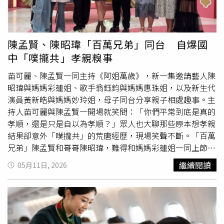
其他小點心協助充飢；另外，若有素食、宗教餐、兒童餐等
拍攝的影片指出，過去搭乘其他航空公司從未遇過類似要
特殊餐需求，最好在訂票後或起飛前先完成預訂，以免因餐
求，而且現場並非提供制式文件，而是要求她自行手寫內容
點數量有限，當天無法臨時供應。綜合空服員與旅客分享，
並簽名，令她與妻子感到相當不知所措。對此，Aky也當場
多數人認為飛機上想多吃一份餐點並非禁忌，關鍵在於是否
向值班經理詢問，要求旅客簽署切結書是否具有法律依據，
陳孟賢、陳昭瑋「百萬兄弟」同台 自爆國
掌握正確時機與態度。由於
飛機餐
配額有限，若人人都要求
以及相關規定是否明文載明，對方起初表示並非一定要簽，
中「噗攏共」孝親糗事
第二份，不僅可能影響其他乘客權益，也會增加空服員送餐
但隨後又改口表示，「如果不寫，你就不能登機」，並稱這
負擔，因此最好的方式仍是耐心等候全機配餐完成，再以禮
是其職責所在。當Aky再次追問法律依據時，對方則回應
苗可麗、陳孟賢一同主持《阿姐萬歲》，新一集邀請藝人陳
貌方式詢問「如果還有剩餐，可以再給我一份嗎？」若仍有
「這不重要」。鄭靚歆表示，值班經理雖曾出示一篇土耳其
昭瑋與媽媽彩蓮姐、歌手翁鈺鈞與媽媽惠珠姐，以及新生代
剩餘，通常都有機會如願加餐；若沒有，也應尊重空服員的
航空相關文章，但內容並未提及過敏旅客須手寫切結書才能
演員黃新皓與媽媽妙玲姐，母子同台分享親子相處趣事。主
安排。
登機。考量返程行程安排，最後仍依要求完成手寫並簽署文
持人苗可麗與陳孟賢一開場就笑問：「你們平常到底是真的
件，才順利搭機返國。她也藉由自身經驗提醒，有嚴重食物
孝順，還是只是自以為孝順？」眾人也大聊那些原本想孝親
過敏的旅客，即使已事先向航空公司備註過敏資訊，仍建議
結果卻意外「噗攏共」的荒唐經歷，現場笑聲不斷。「百萬
自行準備食物，並隨身攜帶抗過敏藥物，以降低飛行途中發
兄弟」陳孟賢和哥哥陳昭瑋，難得和媽媽彩蓮姐一同上節
生意外的風險。 在 Instagram 查看這則貼文 從 Instagram
目，陳昭瑋還與媽媽合唱〈霧〉，讓苗可麗聽完直呼：「兄
繼續閱讀
05月11日, 2026
分享的貼文
弟倆的好歌喉完全遺傳媽媽！」陳孟賢也自爆，國中時曾偷
偷網購紫色包包想送媽媽，結果竟是貨到付款，最後變成媽
媽自己付錢，「超糗，到現在都忘不了。」陳昭瑋則分享，
平時最常帶媽媽泡溫泉、出國旅行，沒想到有次好意幫媽媽
升等豪華經濟艙，卻意外鬧出大烏龍。他透露當時媽媽從新