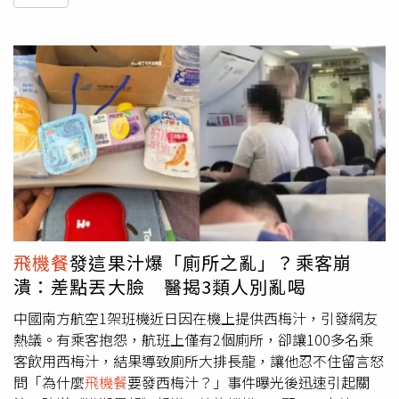
飛機餐
發這果汁爆「廁所之亂」？乘客崩
潰：差點丟大臉 醫揭3類人別亂喝
中國南方航空1架班機近日因在機上提供西梅汁，引發網友
熱議。有乘客抱怨，航班上僅有2個廁所，卻讓100多名乘
客飲用西梅汁，結果導致廁所大排長龍，讓他忍不住留言怒
問「為什麼
飛機餐
要發西梅汁？」事件曝光後迅速引起關