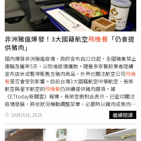
癖的行為，他不禁好奇問，「我不信難道只有我會這樣
嗎？」不少網友看完蔡阿嘎的影片都很驚訝，沒想到他與二
伯夫妻倆更有潔癖的是蔡阿嘎，「超優秀，真的千萬不要疊
餐盤」、「乾乾淨淨的讓空服員很好收拾」、「我也會，反
正在飛機上很無聊」、「抱歉美麗的空中姐姐們，我每次都
非洲豬瘟爆發！3大國籍航空
飛機餐
「仍會提
吃得髒髒兮兮」。
供豬肉」
國內爆發非洲豬瘟疫情，政府宣布自22日起，全國豬隻禁止
運輸及屠宰5天，以防堵疫情擴散。隨著多家餐飲業者陸續
宣布店休或暫停販售含豬肉商品，外界也關注航空公司
飛機
餐
是否會受到影響。目前台灣3大國籍航空中華航空、長榮
航空與星宇航空的
飛機餐
仍持續提供豬肉選項。據
《ETtoday新聞雲》報導，長榮空廚對此表示，已密切關注
疫情發展，將依狀況機動調整菜單，必要時以雞肉或魚肉等
其他肉類取代豬肉，確保餐食安全無虞。公司強調，其所有
繼續閱讀
10月25日, 2025
豬肉原料均經嚴格把關，進貨來源符合台灣CAS與HACCP食
品安全規範，並由供應商提供屠宰證明，確保食材安全且可
追溯。另一主要空廚供應商華膳空廚則指出，華航
飛機餐
所