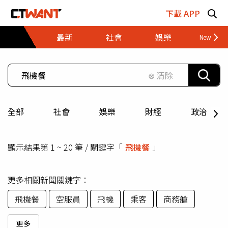
跳至主要內容區塊
下載 APP
最新
社會
娛樂
財經
⊗ 清除
全部
社會
娛樂
財經
政治
顯示結果第 1 ~ 20 筆 / 關鍵字「
飛機餐
」
更多相關新聞關鍵字：
飛機餐
空服員
飛機
乘客
商務艙
更多