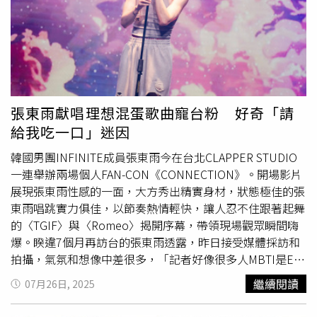
675人次，較去年同期增加6萬3,520人次，亦創新高紀錄，
分，如果你知道是什麼，你根本不會碰」。沙阿也分享個人
今年更將藝文表演擴大至出境及轉機管制區內。8月於第二
體驗，稱自己每次在飛機上用餐後，血糖都會迅速飆高並維
航廈中央區推出兩場精彩表演，分別為8月8日由「星合有限
持數小時，因此後來乾脆選擇搭機時禁食，認為不值得吃。
公司」演出富有現代劇場感的馬戲表演，8月22日則由「當
事實上，航空公司為了彌補高空環境下味覺減弱的問題，會
代樂坊」帶來融合古典與現代的樂舞表演，邀請旅客在通關
普遍增加鹽分與額外調味。《Prima》雜誌指出，高空低氣
候機的空檔，體驗臺灣多元文化與藝文氛圍。機場公司邀請
壓加上機艙乾燥，會影響鼻腔功能，讓人辨別味道的能力下
藝文團體於航廈空間表演音樂、舞蹈、戲劇及跨界藝術，獲
降。不過，研究發現「鮮味」在飛行中反而會更明顯，尤其
張東雨獻唱理想混蛋歌曲寵台粉 好奇「請
得旅客廣大迴響。（圖片提供／桃園機場）體驗營報名踴躍
是番茄、蘑菇、菠菜等食材，能顯著提升餐點風味。營養專
給我吃一口」迷因
航空教育持續加溫邁入第三年的「桃園機場體驗營」，於8
家對
飛機餐
的健康價值並不看好。荷蘭貝瑞（Holland and
月23日、30日及9月6日舉辦三梯次活動，除參訪星宇航空
Barrett）資深營養師伯奇（Ellie Birch）表示，多數
飛機餐
韓國男團INFINITE成員張東雨今在台北CLAPPER STUDIO
運籌中心外，也將深入長榮空廚了解
飛機餐
製作過程，並首
屬於高度加工食品，纖維含量低，糖、鹽與防腐劑含量則偏
一連舉辦兩場個人FAN-CON《CONNECTION》。開場影片
次帶領學員開箱即將啟用的第三航廈北登機廊廳，增加社會
高，長期食用可能引發消化問題。查特吉形容與客艙服務總
展現張東雨性感的一面，大方秀出精實身材，狀態極佳的張
對於重大工程建設的認同與支持。今年報名盛況更勝以往，
監的對話「相當有趣」，也讓他更加堅定拒吃
飛機餐
的決
東雨唱跳實力俱佳，以節奏熱情輕快，讓人忍不住跟著起舞
3,437人報名僅錄取84名，中籤率僅2.4%。錄取的幸運兒名
定；沙阿則附和，認為餐點中確實可能含有大量添加物。截
的〈TGIF〉與〈Romeo〉揭開序幕，帶領現場觀眾瞬間嗨
單已公告於桃園機場Facebook粉絲專頁。桃園機場體驗營
至目前，該影片在TikTok已累積32萬7,800次觀看，獲得超
爆。睽違7個月再訪台的張東雨透露，昨日接受媒體採訪和
行程豐富、報名熱絡，今年中籤率僅2.4%，圖為2024年學
過9,300個讚與近200則留言。留言區中，有人分享曾在航
拍攝，氣氛和想像中差很多，「記者好像很多人MBTI是E
員於空側了解地勤作業情形。（圖片提供／桃園機場）機場
空食品製造商工作，了解業界如何在實驗室調整食物風味以
耶？我說我有在運動，記者就躁動說要我做伏地挺身，我就
繼續閱讀
07月26日, 2025
公司將社會溝通視為重要的營運策略之一，攜手機場夥伴透
因應高空味覺變化；也有人稱自己每次在飛機上用餐後都會
第一次在訪問現場做給大家看了，中間攝影記者就跑到我前
過多元的管道強化營運訊息及飛安觀念等宣傳成效，以數位
脹氣，但平時不會。不過，也有網友認為，
飛機餐
的問題應
面拍攝，我心想，到底會被拍到什麼樣的畫面呢？記者提問