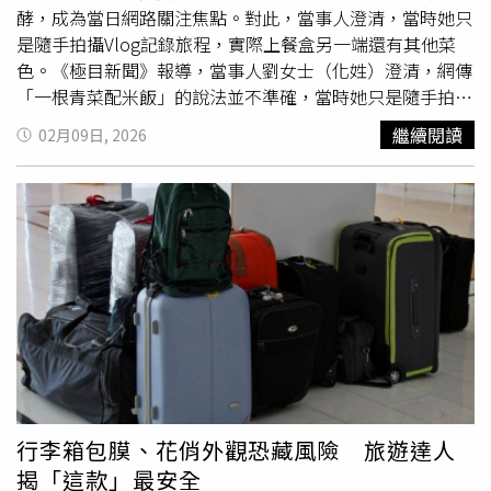
酵，成為當日網路關注焦點。對此，當事人澄清，當時她只
是隨手拍攝Vlog記錄旅程，實際上餐盒另一端還有其他菜
色。《極目新聞》報導，當事人劉女士（化姓）澄清，網傳
「一根青菜配米飯」的說法並不準確，當時她只是隨手拍攝
Vlog記錄旅程，上飛機後打算拍個「開餐盲盒」，沒想到打
繼續閱讀
02月09日, 2026
開餐盒時只看到一側少量配菜，誤以為整份餐點只有這些內
容，隨後才發現餐盒另一端還有菜色，實際上是正常配置的
飛機餐
，並非只有一根青菜。劉女進一步說明，自己當天是
前往香港旅遊，一登機就開始拍影片。由於該
飛機餐
的餐盒
掀開面積較大，餐點採雙頭擺放，與她過往遇到的形式不
同，才一度誤判內容已「見底」。直到看到其他乘客正常用
餐，她才意識到自己理解錯誤，因事後認為影片效果頗為有
趣，因此沒有刪除。隨後，劉女又發布另一段影片，畫面中
顯示航餐擺放完整、菜色正常，她本人也在留言區主動澄清
事實，為先前影片造成的誤解致歉。原影片細節顯示，該航
班餐食來自浙江長龍航空。對此，長龍航空客服回應，公關
部門已關注此事並進行核實。一般而言，機上餐食會採葷素
行李箱包膜、花俏外觀恐藏風險 旅遊達人
分開、雙端擺放方式，實際菜單依當日配置為準。當事人朋
揭「這款」最安全