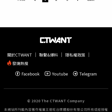
4月19日搭機返國時，竟然在商務艙提供的餐點中，發現了
變黑、長白毛的發霉草莓，且由於一顆草莓發霉，意味著周
圍的水果也都已經受到污染，而她的餐盤內有2顆草莓，另
外1顆草莓已在她沒注意的狀況下吃下肚，讓她深感不滿。
這名原PO表示，她當下就將這個問題與空服員感應，航班
上座艙長前來慰問時，給了她1張100美元的抵用券。21日
飛機抵台後，她正式向客服以電話投訴，24號接到客服回
電，表示要致贈「長榮形象商品」表達致意。這名原PO指
出，聽到客服的說法，她忍不住反問，「身為鑽石卡會員，
關於CTWANT
聯繫&爆料
隱私權政策
請問你們公司還有什麼形象商品是我沒有的？」之後拒絕了
形象商品，並要客服要求希望和管理階層聯繫，不過長榮方
發燒熱搜
面並未再聯繫她，僅寄來一封email告知會補發另一張100美
Facebook
Youtube
Telegram
元抵用券。她進一步解釋自己應對的原因：「這是食安問
題，不是小事一件，卻只用一個形象商品敷衍了事？更讓人
氣憤的是，長榮完全沒有提到後續如何改善措施，說一堆官
腔，也沒有任何管理層出面致意，只靠一封email就想要結
案，這就是長榮航空對食安問題的處理態度？」這名原PO
© 2020 The CTWANT Company
指控，自己下飛機後腹瀉了一整天，雖未到達需要就醫的程
本網站所刊載內容著作權屬王道旺台媒體股份有限公司所有或經授權
度，但事後回想起來仍氣憤難消，認為長榮身為全球排名第