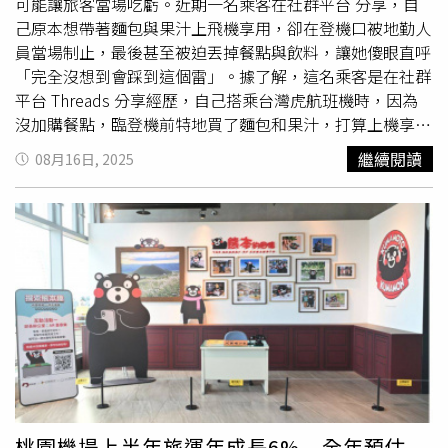
可能讓旅客當場吃虧。近期一名乘客在社群平台 分享，自
己原本想帶著麵包與果汁上飛機享用，卻在登機口被地勤人
員當場制止，最後甚至被迫丟掉餐點與飲料，讓她傻眼直呼
「完全沒想到會踩到這個雷」。據了解，這名乘客是在社群
平台 Threads 分享經歷，自己搭乘台灣虎航班機時，因為
沒加購餐點，臨登機前特地買了麵包和果汁，打算上機享
用，沒想到卻在登機口被地勤人員攔下，還被迫丟掉餐點與
繼續閱讀
08月16日, 2025
飲料，讓她相當傻眼，直呼「第一次才知道不能帶外食上
機！」這段經歷隨即引起網友熱烈討論，不少人也回憶起自
己「踩雷」的遭遇。有乘客說咖啡還沒喝一口就被沒收，也
有人表示事前明明問過地勤說可以帶，結果一上機立刻被空
服員制止。甚至還有人抱怨，虎航空服員巡場十分勤快，乘
客連想偷偷吃東西的空檔都沒有，最後只好一路餓到下飛
機。事實上，不只虎航，許多廉價航空都有類似規範，禁止
攜帶外食或飲料登機。根據台灣虎航官網公告，除了嬰兒奶
粉沖泡或必要服藥等人道需求，旅客不得自帶非本機販售的
餐飲上機；此外，機上也不提供冷、熱水服務，若有需求需
透過官網在航班起飛前48小時預購餐點。有內行旅客補充，
亞洲航空、酷航、捷星等廉航同樣明文禁止攜帶外食，但部
桃園機場上半年旅運年成長6% 全年預估