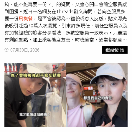
也須注意西梅汁可能造成血糖波動。腎功能不全者則因西梅
夠，能不能再要一份？」的疑問，又擔心開口會讓空服員感
含鉀量較高，過量攝取恐增加高血鉀風險。老人及兒童消化
到困擾。近日一名網友在Threads發文詢問，若向空服員多
能力較弱，也應控制飲用量。
要一份
飛機餐
，是否會被認為不禮貌或惹人反感，貼文曝光
後吸引超過70萬人次瀏覽，引來許多現任、前任空服員以及
有加餐經驗的旅客分享看法。多數空服員一致表示，只要還
有剩餘餐點，加上乘客態度友善、時機適當，通常都願意提
供。不少空服員指出，
飛機餐
數量雖然會依照旅客人數準
繼續閱讀
07月30日, 2026
備，但仍會視航班狀況準備少量備餐，只是在送餐開始時，
機組人員無法立即得知有多少乘客會放棄用餐，因此若一開
始就要求加餐，往往難以立刻答應。最理想的做法，是等全
機旅客都完成配餐後，再禮貌詢問是否還有剩餘餐點。多位
空服員也分享，提高成功率的說法是：「如果全部發完後還
有多的餐點，可以再給我一份嗎？」由於這樣既不會影響送
餐流程，也能讓空服員先確認是否仍有剩餐，因此比直接要
求再來一份，更容易獲得同意。不少人更直言，只要還有多
的餐點，「有多就會給」、「沒有人會因為這樣不高興」。
空服員表示，未發出的
飛機餐
通常無法留到下一趟航班使
用，多數都必須依照食品安全規定處理，因此若還有剩餘，
提供給仍有需求的旅客，不僅能避免浪費，也能讓餐點發揮