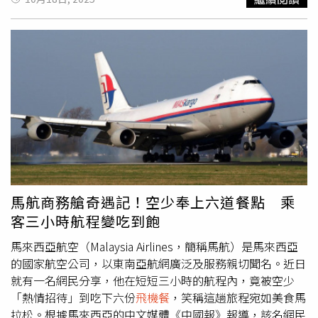
別為：一、含豬、雞、牛等禽畜肉類的餐點二、夾有肉類、
火腿、生菜的三明治或麵包三、生菜沙拉四、附餐水果，例
如香蕉與蘋果等依據《動物傳染病防治條例》第43條第8
款，違規攜帶上述物品入境者，最高可處新台幣100萬元罰
鍰。若從非洲豬瘟疫區國家或地區帶回含豬肉製品者，首次
違規即罰20萬元，再犯者將直接裁罰100萬元。農業部呼
籲，旅客入境台灣前務必了解並遵守檢疫相關規範，以免因
誤觸法令而受罰。除
飛機餐
外，中秋節期間常見的月餅類食
品也須特別留意。檢疫署特別提醒，無論是個人返國攜帶、
國外親友寄送，或經網路平台購買的月餅，只要內餡含有禽
畜肉類，皆禁止輸入台灣。例如「伍仁」、「金華」、「金
腿」、「雲腿」等口味月餅中，常含肉類成分，均屬高風險
馬航商務艙奇遇記！空少奉上六道餐點 乘
品項。混搭多種口味的禮盒亦須詳細確認成分標示，以免因
客三小時航程變吃到飽
未察覺違規成分而觸法。同時，若違法自國外輸入動植物產
品，最重可依相關法律，處以七年以下有期徒刑，並得併科
馬來西亞航空（Malaysia Airlines，簡稱馬航）是馬來西亞
新台幣300萬元以下罰金。農業部再次強調，防堵非洲豬瘟
的國家航空公司，以東南亞航網廣泛及服務親切聞名。近日
是全民責任，請民眾配合檢疫措施，共同守護台灣農業安
就有一名網民分享，他在短短三小時的航程內，竟被空少
全。
「熱情招待」到吃下六份
飛機餐
，笑稱這趟旅程宛如美食馬
拉松。根據馬來西亞的中文媒體《中國報》報導，該名網民