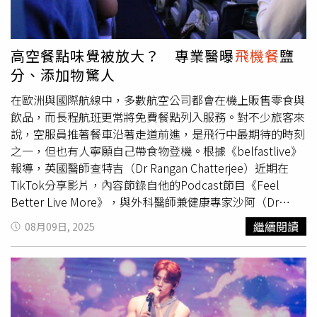
數成長28%，也帶動假日機場觀光與消費人潮。飛安解謎互
動遊戲 寓教於樂深植飛安意識自2023年起，機場公司透過
互動遊戲以寓教育樂方式宣導飛航安全，搭配暑期親子旅遊
高空餐點味覺被放大？ 專業醫曝
飛機餐
鹽
熱門期間，以實境尋寶的互動方式，帶民眾一關關解謎，提
分、添加物驚人
升飛安意識。去年參與人數為2萬6,798人，較前年成長3.7
倍，今年主題為《飛向雲端守護平安》，活動設於第二航廈
在歐洲與國際航線中，多數航空公司都會在機上販售零食與
出發大廳服務台後方，至8月31日全天候開放，迄今已
飲品，而長程航班更常將免費餐點列入服務。對不少旅客來
9,306人參與，顯示推廣成效顯著。遊戲以「行李安全規
說，空服員推著餐車沿著走道前進，是飛行中最期待的時刻
定」、「飛航禁限區說明」及「機場周邊強光使用規範」三
之一，但也有人寧願自己帶食物登機。根據《belfastlive》
大情境設計，以實境解謎提升旅客飛安意識，並邀請機場鄰
報導，英國醫師查特吉（Dr Rangan Chatterjee）近期在
近兩所國小74名師生共同參與，讓飛安觀念向下紮根，從小
TikTok分享影片，內容節錄自他的Podcast節目《Feel
深植心中。《飛向雲端守護平安》實境解謎遊戲至8月31日
Better Live More》，與外科醫師兼健康專家沙阿（Dr
全天候開放，機場公司邀請鄰近國小師生共同參與，讓飛安
Darshan Shah）討論
飛機餐
的「可怕真相」。查特吉因主持
繼續閱讀
08月09日, 2025
觀念向下紮根。（圖片提供／桃園機場）多元藝文活動 打
節目《Doctor in the House》及常駐《BBC Breakfast》受
造國門文化亮點延續去年大獲好評的文藝季，今年以「翱翔
到關注，同時也是《星期日泰晤士報》暢銷書《Make
天際，大Fun藝彩」為主題，邀請藝文團體於機場表演音
Change That Lasts》的作者。查特吉回憶，曾與一位客艙
樂、舞蹈、戲劇及跨界藝術，獲得廣大迴響。有鑑於今年旅
服務總監閒聊，對方直言自己從不吃
飛機餐
，而是自備食
運將突破歷史新高，1至6月桃園機場轉機旅客亦已達341萬
物，「因為那些必須加入
飛機餐
、讓人在高空覺得好吃的成