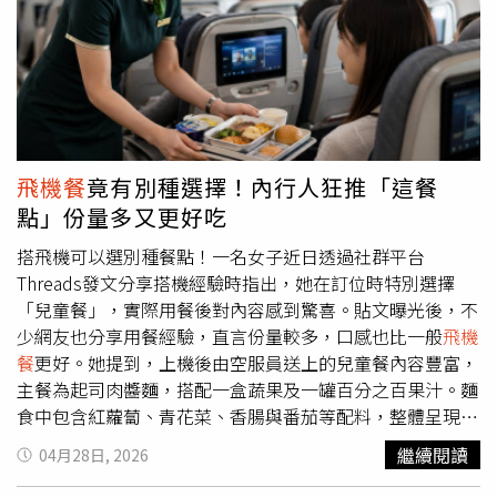
加坡返台，自己特地將經濟艙升等。陳昭瑋與媽媽合唱
〈霧〉。（圖／三立提供）原本以為媽媽能舒服享受
飛機
餐
，沒想到媽媽回國後竟抱怨：「那個升等不好，整趟四個
多小時沒吃到飯，餓死了！」原來空姐遞上菜單時，彩蓮姐
誤以為餐點要另外付費，連忙揮手說「不用不用」，最後整
趟飛機直接餓肚子，也讓陳昭瑋哭笑不得。彩蓮姐還忍不住
補充：「就是太少出國了啦，你們要多帶我出國。」談到最
飛機餐
竟有別種選擇！內行人狂推「這餐
感動的親子故事，陳昭瑋分享，高中時想補英文會話課，當
點」份量多又更好吃
時家裡經濟狀況並不好，但媽媽仍想盡辦法支持他。他回
憶，當時與媽媽約好在補習班碰面，最後出現的卻是媽媽朋
搭飛機可以選別種餐點！一名女子近日透過社群平台
友，她跟我說「你媽媽哪有這個錢，我先幫你付啦！」讓他
Threads發文分享搭機經驗時指出，她在訂位時特別選擇
至今難忘。後來陳昭瑋也爭氣靠英文比賽獲獎、拿獎學金，
「兒童餐」，實際用餐後對內容感到驚喜。貼文曝光後，不
甚至出國讀書期間仍持續幫忙負擔家中房貸，讓嬤嬤很欣
少網友也分享用餐經驗，直言份量較多，口感也比一般
飛機
慰。節目尾聲，苗可麗感性表示：「媽媽不是不要禮物，而
餐
更好。她提到，上機後由空服員送上的兒童餐內容豐富，
是不捨得孩子辛苦。那些嘴巴上的碎唸，其實都是愛。」陳
主餐為起司肉醬麵，搭配一盒蔬果及一罐百分之百果汁。麵
孟賢也笑說：「有時候孝順不用演大齣的，一句關心、一起
食中包含紅蘿蔔、青花菜、香腸與番茄等配料，整體呈現色
吃頓飯，比什麼都補啦！」為這場充滿笑聲與感動的母親節
彩鮮明，讓她直呼「今天看到
飛機餐
的兒童餐超喜歡的！超
繼續閱讀
04月28日, 2026
特輯畫下溫暖句點。
可愛！大家可以去訂。而且每次主題都會不一樣！」她也補
充說明，航空公司提供的兒童餐並未限制僅兒童可選，大人