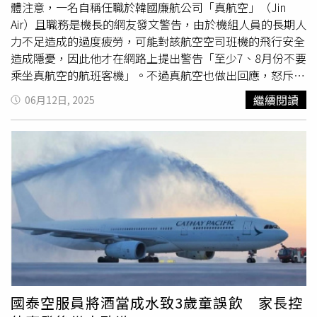
體注意，一名自稱任職於韓國廉航公司「真航空」（Jin
Air）且職務是機長的網友發文警告，由於機組人員的長期人
力不足造成的過度疲勞，可能對該航空空司班機的飛行安全
造成隱憂，因此他才在網路上提出警告「至少7、8月份不要
乘坐真航空的航班客機」。不過真航空也做出回應，怒斥這
則發文「毫無根據」，會採取積極措施來處理。據韓國財經
繼續閱讀
06月12日, 2025
媒體《美日經濟》、《EDAILY》等報導，近日在韓國上班
族匿名留言板「Blind」上，有一名自稱任職於真航空的波
音737機長提出內部警告，表示「至少7、8月份不要乘坐真
航空的航班客機」，引起廣大關注。這名發文者寫下：「我
會揭露公司的行為，並添加媒體標籤。」他還表示：「如果
大家能轉發此篇文章，我將不勝感激。」、「作為一名始終
將乘客安全放在首位的機長，我希望威脅乘客安全的公司能
夠有所改善。」韓媒還指出，雖然該留言板採匿名發言制，
但發文者帳號必須通過職場認證，而該證號資料確實顯示任
職於真航空，「因此無法排除是內部告發的可能性。」這則
在本月10日發文的文章指出，面臨即將到來的7、8月旅遊
旺季，真航空根本沒有足夠的飛行員來維持正常的航班運
國泰空服員將酒當成水致3歲童誤飲 家長控
作。根據發文者的說法，據韓國國土交通部公布的建議，要