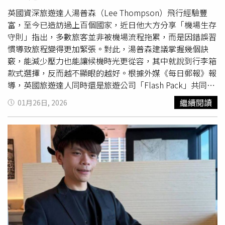
友的
飛機餐
，看起來十分正常。（圖／翻攝自微博）
英國資深旅遊達人湯普森（Lee Thompson）飛行經驗豐
富，至今已造訪過上百個國家，近日他大方分享「機場生存
守則」指出，多數旅客並非被機場流程拖累，而是因錯誤習
慣導致旅程變得更加緊張。對此，湯普森建議掌握幾個訣
竅，能減少壓力也能讓候機時光更從容，其中就說到行李箱
款式選擇，反而越不顯眼的越好。根據外媒《每日郵報》報
導，英國旅遊達人同時還是旅遊公司「Flash Pack」共同創
辦人的湯普森，最近歸納多項出國搭機心得訣竅。首先湯普
繼續閱讀
01月26日, 2026
森表示，許多人以為提早2個小時抵達機場最剛好，實際上
卻可能撞上安檢與報到尖峰時段，反而容易手忙腳亂；因此
他建議至少提前3個小時抵達，不僅能避開人潮，還能有餘
裕用餐、購物，讓身心重新調整。在安檢流程上，湯普森提
醒，真正的準備應該在排隊時就完成，而非站到輸送帶前才
翻找物品；湯普森建議旅客事先取出液體、皮帶並清空口
袋，可暫時放進外套或背包，節省時間。此外，選擇隊伍也
有訣竅，通常配置新型掃描設備的通道較快，而以單人旅客
為主的隊伍，流動速度也比家庭旅客快。對於行李安全方
面，湯普森不建議對行李箱過度「防護」，包括纏保鮮膜、