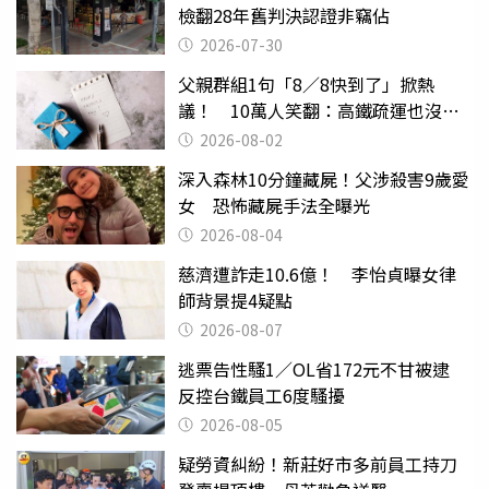
檢翻28年舊判決認證非竊佔
2026-07-30
父親群組1句「8／8快到了」掀熱
議！ 10萬人笑翻：高鐵疏運也沒列
父親節
2026-08-02
深入森林10分鐘藏屍！父涉殺害9歲愛
女 恐怖藏屍手法全曝光
2026-08-04
慈濟遭詐走10.6億！ 李怡貞曝女律
師背景提4疑點
2026-08-07
逃票告性騷1／OL省172元不甘被逮
反控台鐵員工6度騷擾
2026-08-05
疑勞資糾紛！新莊好市多前員工持刀