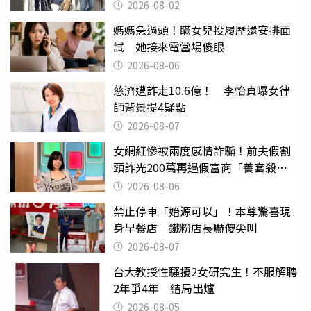
2026-08-02
媽媽急過頭！瞞女兒投履歷還安排面
試 她接來電當場傻眼
2026-08-06
慈濟遭詐走10.6億！ 李怡貞曝女律
師背景提4疑點
2026-08-07
女網紅慘被兩度感情詐騙！前夫假割
頸詐光200萬再遇假富商「養套殺
2000萬」
2026-08-06
禁止停車「始源可以」！本尊驚喜現
身早餐店 鐵粉店長嚇傻尖叫
2026-08-07
台大教授性騷擾2女研究生！不服解聘
2年爭4年 結局出爐
2026-08-05