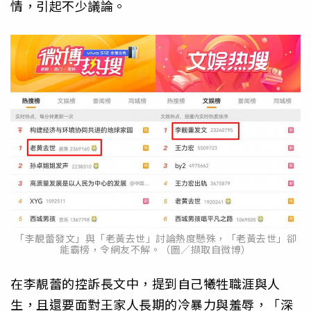
情，引起不少議論。
「李靚蕾發文」與「老黃去世」討論熱度懸殊，「老黃去世」卻
能霸榜，令網友不解。（圖／擷取自微博）
在李靚蕾的控訴長文中，提到自己犧牲職涯與人
生，且還要面對王家人長期的冷暴力與羞辱，「深