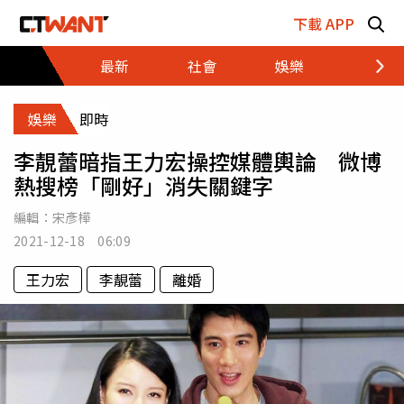
跳至主要內容區塊
下載 APP
最新
社會
娛樂
財經
娛樂
即時
李靚蕾暗指王力宏操控媒體輿論 微博
熱搜榜「剛好」消失關鍵字
編輯：
宋彥樺
2021-12-18 06:09
王力宏
李靚蕾
離婚