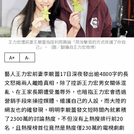
王力宏遭前妻王靚蕾指控利用輿論「用攻擊我的方式保護了你自
己」。（圖／翻攝自王力宏微博）
A+
A-
藝人王力宏前妻李靚蕾17日深夜發出逾4800字的長
文怒揭兩人離婚真相，除了控訴王力宏男女關係混
亂、在王家長期遭受羞辱外，也暗指王力宏會透過
營銷手段來操控媒體、維護自己的人設，而大陸的
網友也的確發現，明明李靚蕾發文短時間內就累積
了2300萬的討論熱度，不但沒有上熱搜排行前20
名，且熱搜榜首位竟然是熱度僅230萬的電視劇劇