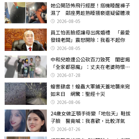
她公開恐怖飛行經歷！搭機睡醒褲子
濕了 鄰座男趁熟睡猥褻還疑留體液
2026-08-05
員工怕丟臉拒讓母出席婚禮 「最愛
發錢老闆」震怒開除：我看不起你
2026-08-05
中和兒媳遭公公砍百刀致死 閨密揭
「全家都惡魔」：丈夫在老婆時懷孕
摔東西
2026-07-28
蝗害肆虐！蝗蟲大軍鋪天蓋地襲來宛
如末日 網驚：聖經十災
2026-08-06
24歲女做正顎手術變「地包天」鞋拔
子臉 醫竟喊：我喜歡，比較洋氣
2026-07-26