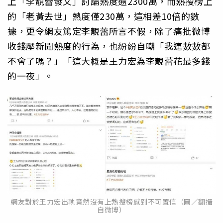
上「李靚蕾發文」討論熱度逾2300萬，而熱搜榜上
的「老黃去世」熱度僅230萬，這相差10倍的數
據，更令網友篤定李靚蕾所言不假，除了痛批微博
收錢壓新聞熱度的行為，也紛紛自嘲「我連數數都
不會了嗎？」「這大概是王力宏為李靚蕾花最多錢
的一夜」。
網友對於王力宏出軌竟然沒有上熱搜榜感到不可置信（圖／翻攝
自微博）