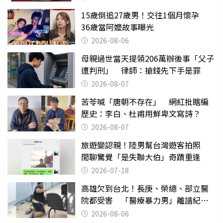
15歲倒追27歲男！交往1個月懷孕
36歲當阿嬤故事曝光
2026-08-06
母親過世當天提領206萬辦後事「父子
遭判刑」 律師：搶錢先下手是罪
2026-08-07
苦苓喊「唐朝不存在」 網紅批瞎編
歷史：李白、杜甫用鮮卑文寫詩？
2026-08-07
旅遊變認親！陸男幫台灣遊客拍照
閒聊驚覺「是失聯大伯」奇蹟重逢
2026-07-18
高雄欠到台北！長庚、榮總、部立醫
院都受害 「醫療暴力男」離譜紀錄
曝光
2026-08-06