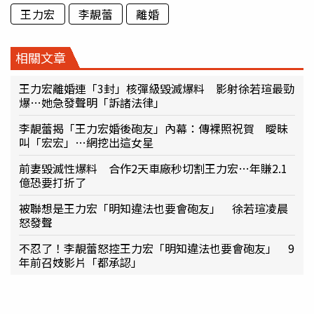
王力宏
李靚蕾
離婚
相關文章
王力宏離婚連「3封」核彈級毀滅爆料 影射徐若瑄最勁
爆…她急發聲明「訴諸法律」
李靚蕾揭「王力宏婚後砲友」內幕：傳裸照祝賀 曖昧
叫「宏宏」…網挖出這女星
前妻毀滅性爆料 合作2天車廠秒切割王力宏…年賺2.1
億恐要打折了
被聯想是王力宏「明知違法也要會砲友」 徐若瑄凌晨
怒發聲
不忍了！李靚蕾怒控王力宏「明知違法也要會砲友」 9
年前召妓影片「都承認」