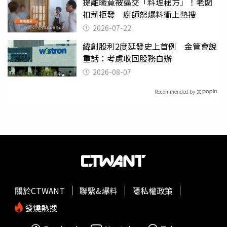
提離職竟被逼交「料理秘方」！老闆
扣薪拒發 廚師怒爆料衝上熱搜
2026-07-22
緯創股利2度延發史上首例 金管會說
重話：考慮收回股務自辦
2026-08-07
Recommended by
關於CTWANT
聯繫&爆料
隱私權政策
發燒熱搜