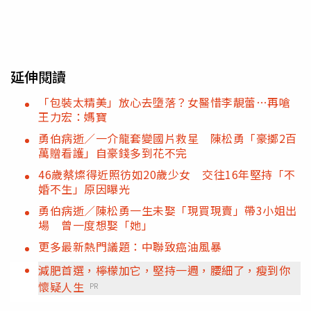
延伸閱讀
「包裝太精美」放心去墮落？女醫惜李靚蕾…再嗆
王力宏：媽寶
勇伯病逝／一介龍套變國片救星 陳松勇「豪擲2百
萬贈看護」自豪錢多到花不完
46歲蔡燦得近照彷如20歲少女 交往16年堅持「不
婚不生」原因曝光
勇伯病逝／陳松勇一生未娶「現買現賣」帶3小姐出
場 曾一度想娶「她」
更多最新熱門議題：中聯致癌油風暴
減肥首選，檸檬加它，堅持一週，腰細了，瘦到你
懷疑人生
PR