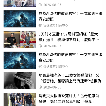
2026-08-07
成為AI時代的道德駭客！一次拿到三張
資安證照
恆逸教育訓練中心
3天前才直播！97萬料理網紅「肥大
叔」過世 粉絲憶不對勁：瘦得不合
理
2026-08-07
成為AI時代的道德駭客！一次拿到三張
資安證照
恆逸教育訓練中心
地表最強老爸！11歲女慘遭侵犯 父
「假冒她」騙噁狼上門後連轟2槍復仇
2026-08-05
陽明交大教授砍死妹夫！岳母追思首
發聲 揭11年經營真相駁「爭產」