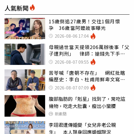
人氣新聞
15歲倒追27歲男！交往1個月懷
孕 36歲當阿嬤故事曝光
2026-08-06 17:04
母親過世當天提領206萬辦後事「父
子遭判刑」 律師：搶錢先下手是
罪
2026-08-07 09:55
苦苓喊「唐朝不存在」 網紅批瞎
編歷史：李白、杜甫用鮮卑文寫
詩？
2026-08-07 07:09
腹部脂肪的「剋星」找到了，常吃這
幾物，吃走大肚囊，瘦出小蠻腰
新素簡
李翊君遭傳婚變「女兒非老公親
生」 本人現身回應婚姻現況