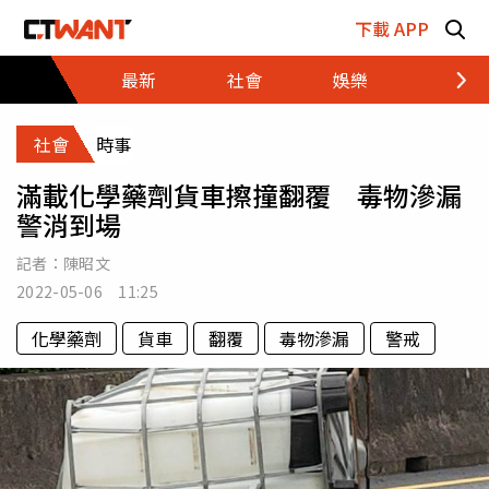
跳至主要內容區塊
下載 APP
最新
社會
娛樂
財經
社會
時事
滿載化學藥劑貨車擦撞翻覆 毒物滲漏
警消到場
記者：
陳昭文
2022-05-06 11:25
化學藥劑
貨車
翻覆
毒物滲漏
警戒