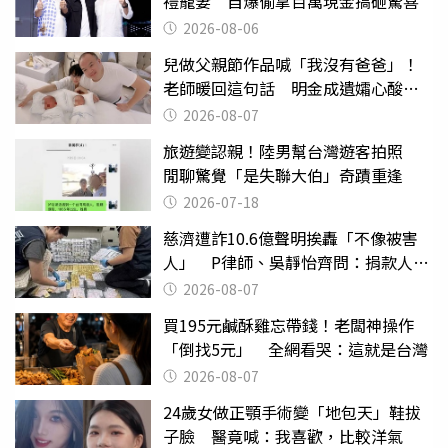
禮寵妻 自爆偷拿百萬現金搞砸驚喜
2026-08-06
兒做父親節作品喊「我沒有爸爸」！
老師暖回這句話 明金成遺孀心酸惹
淚
2026-08-07
旅遊變認親！陸男幫台灣遊客拍照
閒聊驚覺「是失聯大伯」奇蹟重逢
2026-07-18
慈濟遭詐10.6億聲明挨轟「不像被害
人」 P律師、吳靜怡齊問：捐款人有
權知道真相
2026-08-07
買195元鹹酥雞忘帶錢！老闆神操作
「倒找5元」 全網看哭：這就是台灣
2026-08-07
24歲女做正顎手術變「地包天」鞋拔
子臉 醫竟喊：我喜歡，比較洋氣