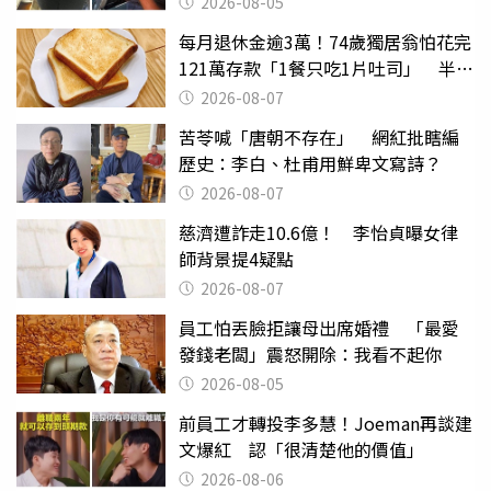
2026-08-05
每月退休金逾3萬！74歲獨居翁怕花完
121萬存款「1餐只吃1片吐司」 半年
後暴瘦嚇壞女兒
2026-08-07
苦苓喊「唐朝不存在」 網紅批瞎編
歷史：李白、杜甫用鮮卑文寫詩？
2026-08-07
慈濟遭詐走10.6億！ 李怡貞曝女律
師背景提4疑點
2026-08-07
員工怕丟臉拒讓母出席婚禮 「最愛
發錢老闆」震怒開除：我看不起你
2026-08-05
前員工才轉投李多慧！Joeman再談建
文爆紅 認「很清楚他的價值」
2026-08-06