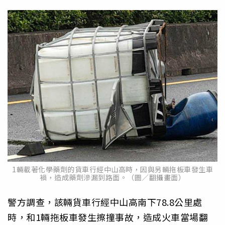
1輛載著化學藥劑的貨車行經中山高時，因與另輛拖板車發生車
禍，造成藥劑滲漏到路面。（圖／翻攝畫面）
警方調查，該輛貨車行經中山高南下78.8公里處
時，和1輛拖板車發生擦撞事故，造成火車當場翻