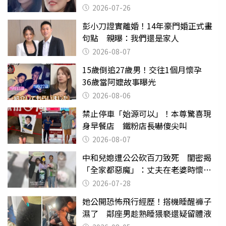
2026-07-26
彭小刀證實離婚！14年豪門婚正式畫
句點 親曝：我們還是家人
2026-08-07
15歲倒追27歲男！交往1個月懷孕
36歲當阿嬤故事曝光
2026-08-06
禁止停車「始源可以」！本尊驚喜現
身早餐店 鐵粉店長嚇傻尖叫
2026-08-07
中和兒媳遭公公砍百刀致死 閨密揭
「全家都惡魔」：丈夫在老婆時懷孕
摔東西
2026-07-28
她公開恐怖飛行經歷！搭機睡醒褲子
濕了 鄰座男趁熟睡猥褻還疑留體液