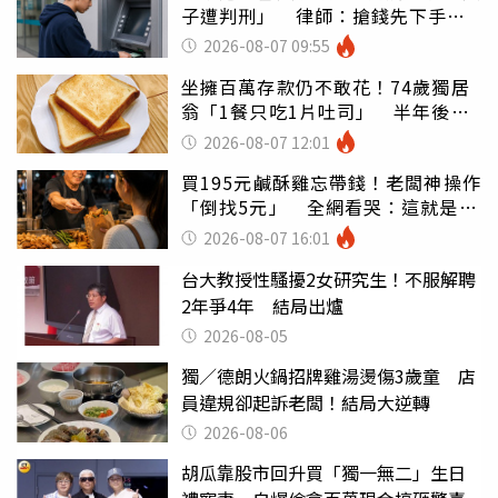
子遭判刑」 律師：搶錢先下手是
罪
2026-08-07 09:55
坐擁百萬存款仍不敢花！74歲獨居
翁「1餐只吃1片吐司」 半年後暴
瘦嚇壞女兒
2026-08-07 12:01
買195元鹹酥雞忘帶錢！老闆神操作
「倒找5元」 全網看哭：這就是台
灣
2026-08-07 16:01
台大教授性騷擾2女研究生！不服解聘
2年爭4年 結局出爐
2026-08-05
獨／德朗火鍋招牌雞湯燙傷3歲童 店
員違規卻起訴老闆！結局大逆轉
2026-08-06
胡瓜靠股市回升買「獨一無二」生日