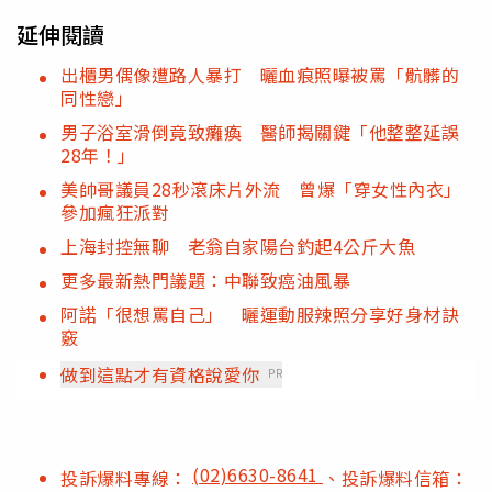
延伸閱讀
出櫃男偶像遭路人暴打 曬血痕照曝被罵「骯髒的
同性戀」
男子浴室滑倒竟致癱瘓 醫師揭關鍵「他整整延誤
28年！」
美帥哥議員28秒滾床片外流 曾爆「穿女性內衣」
參加瘋狂派對
上海封控無聊 老翁自家陽台釣起4公斤大魚
更多最新熱門議題：中聯致癌油風暴
阿諾「很想罵自己」 曬運動服辣照分享好身材訣
竅
做到這點才有資格說愛你
PR
(02)6630-8641
投訴爆料專線：
、投訴爆料信箱：