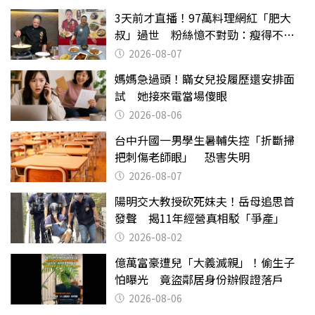
3天前才直播！97萬料理網紅「肥大
叔」過世 粉絲憶不對勁：瘦得不合
理
2026-08-07
媽媽急過頭！瞞女兒投履歷還安排面
試 她接來電當場傻眼
2026-08-06
台中升國一男學生暑輔失控「折斷掃
把刺傷老師眼」 恐害失明
2026-08-07
陽明交大教授砍死妹夫！岳母追思首
發聲 揭11年經營真相駁「爭產」
2026-08-02
億萬富豪遭兒「大義滅親」！偷生子
怕曝光 竟盜鄰居身份辦假證落戶
2026-08-06