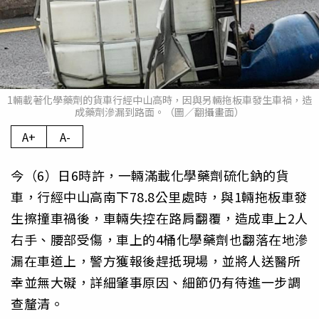
1輛載著化學藥劑的貨車行經中山高時，因與另輛拖板車發生車禍，造
成藥劑滲漏到路面。（圖／翻攝畫面）
A+
A-
今（6）日6時許，一輛滿載化學藥劑硫化鈉的貨
車，行經中山高南下78.8公里處時，與1輛拖板車發
生擦撞車禍後，車輛失控在路肩翻覆，造成車上2人
右手、腰部受傷，車上的4桶化學藥劑也翻落在地滲
漏在車道上，警方獲報後趕抵現場，並將人送醫所
幸並無大礙，詳細肇事原因、細節仍有待進一步調
查釐清。