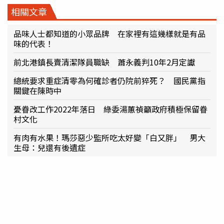
相關文章
品味人士都知道的小眾品牌 在家裡有這幾樣就是有品
味的代表！
前北港鎮長賣清潔隊員職缺 蕭永義判10年2月定讞
總統要求重症清零為何確診者仍院前猝死？ 國民黨指
關鍵在陳時中
憂眷改工作2022年落日 綠委湯蕙禎籲政府積極保留眷
村文化
有肉有水果！瑪莎惡少監所吃太好變「白又胖」 男大
生母：兒還有後遺症