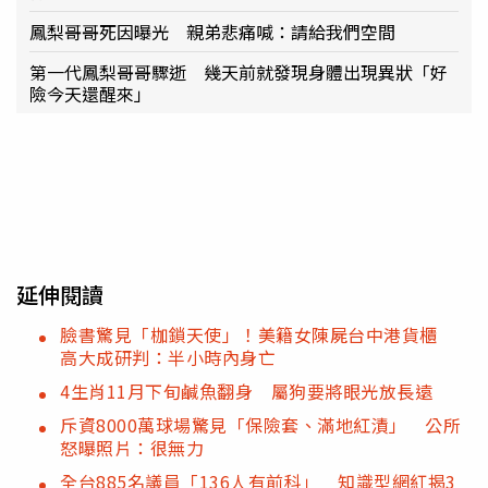
鳳梨哥哥死因曝光 親弟悲痛喊：請給我們空間
第一代鳳梨哥哥驟逝 幾天前就發現身體出現異狀「好
險今天還醒來」
延伸閱讀
臉書驚見「枷鎖天使」！美籍女陳屍台中港貨櫃
高大成研判：半小時內身亡
4生肖11月下旬鹹魚翻身 屬狗要將眼光放長遠
斥資8000萬球場驚見「保險套、滿地紅漬」 公所
怒曝照片：很無力
全台885名議員「136人有前科」 知識型網紅揭3