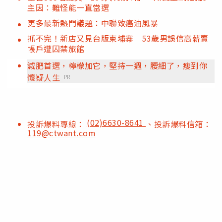
主因：難怪能一直當選
更多最新熱門議題：中聯致癌油風暴
抓不完！新店又見台版柬埔寨 53歲男誤信高薪賣
帳戶遭囚禁旅館
減肥首選，檸檬加它，堅持一週，腰細了，瘦到你
懷疑人生
PR
(02)6630-8641
投訴爆料專線：
、投訴爆料信箱：
119@ctwant.com