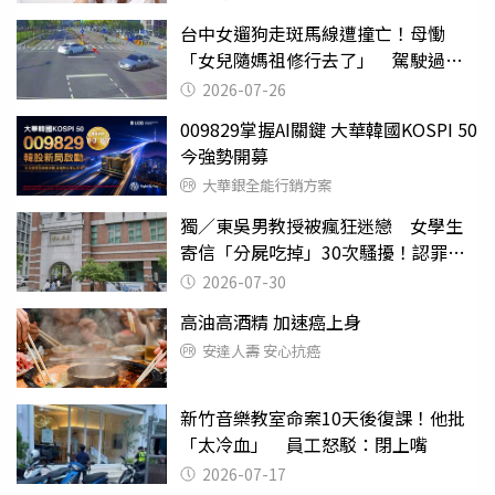
台中女遛狗走斑馬線遭撞亡！母慟
「女兒隨媽祖修行去了」 駕駛過失
致死判9月
2026-07-26
009829掌握AI關鍵 大華韓國KOSPI 50
今強勢開募
大華銀全能行銷方案
獨／東吳男教授被瘋狂迷戀 女學生
寄信「分屍吃掉」30次騷擾！認罪免
關
2026-07-30
高油高酒精 加速癌上身
安達人壽 安心抗癌
新竹音樂教室命案10天後復課！他批
「太冷血」 員工怒駁：閉上嘴
2026-07-17