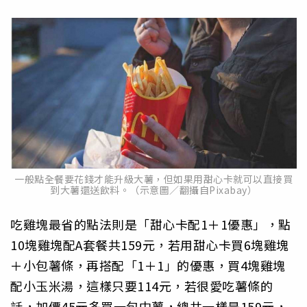
一般點全餐要花錢才能升級大薯，但如果用甜心卡就可以直接買
到大薯還送飲料。（示意圖／翻攝自Pixabay）
吃雞塊最省的點法則是「甜心卡配1＋1優惠」，點
10塊雞塊配A套餐共159元，若用甜心卡買6塊雞塊
＋小包薯條，再搭配「1＋1」的優惠，買4塊雞塊
配小玉米湯，這樣只要114元，若很愛吃薯條的
話，加價45元多買一包中薯，總共一樣是159元，