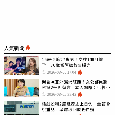
人氣新聞
15歲倒追27歲男！交往1個月懷
孕 36歲當阿嬤故事曝光
2026-08-06 17:04
開會照意外變網紅照！女公務員妝
容掀2千則留言 本人怒嗆：化妝有
錯嗎
2026-08-05 22:43
緯創股利2度延發史上首例 金管會
說重話：考慮收回股務自辦