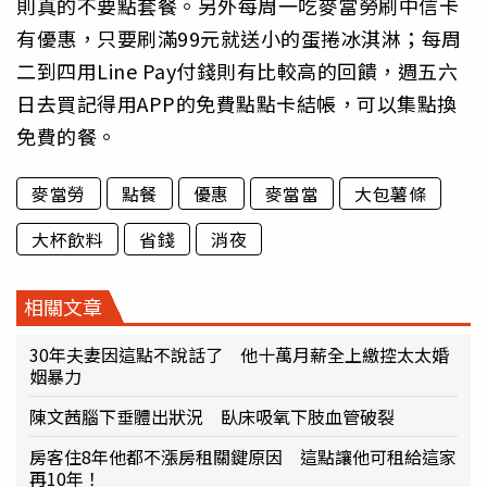
則真的不要點套餐。另外每周一吃麥當勞刷中信卡
有優惠，只要刷滿99元就送小的蛋捲冰淇淋；每周
二到四用Line Pay付錢則有比較高的回饋，週五六
日去買記得用APP的免費點點卡結帳，可以集點換
免費的餐。
麥當勞
點餐
優惠
麥當當
大包薯條
大杯飲料
省錢
消夜
相關文章
30年夫妻因這點不說話了 他十萬月薪全上繳控太太婚
姻暴力
陳文茜腦下垂體出狀況 臥床吸氧下肢血管破裂
房客住8年他都不漲房租關鍵原因 這點讓他可租給這家
再10年！