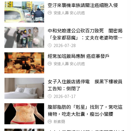
空汙來襲機車族請關注癌細胞入侵
安達人壽 安心抗癌
中和兒媳遭公公砍百刀致死 閨密揭
「全家都惡魔」：丈夫在老婆時懷孕
摔東西
2026-07-28
經常加班飯局應酬 癌症暴發戶
安達人壽 安心抗癌
女子入住飯店遇停電 摸黑下樓被員
工告知：倒閉了
2026-07-17
腹部脂肪的「剋星」找到了，常吃這
幾物，吃走大肚囊，瘦出小蠻腰
新素簡