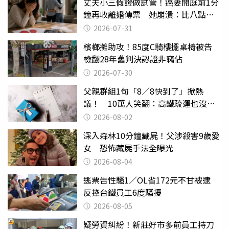
丈夫小三假證做試管！癌妻開庭前1分
鐘再收離婚傳票 她崩潰：比八點檔
還扯
2026-07-31
檳榔攤助攻！85度C騎樓擺桌椅被告
檢翻28年舊判決認證非竊佔
2026-07-30
父親群組1句「8／8快到了」掀熱
議！ 10萬人笑翻：高鐵疏運也沒列
父親節
2026-08-02
深入森林10分鐘藏屍！父涉殺害9歲愛
女 恐怖藏屍手法全曝光
2026-08-04
逃票告性騷1／OL省172元不甘被逮
反控台鐵員工6度騷擾
2026-08-05
疑勞資糾紛！新莊好市多前員工持刀