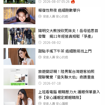
2026-08-07 05:26
報復性熬夜 癌細胞數攀升
安達人壽 安心抗癌
陽明交大教授砍死妹夫！岳母追思首
發聲 揭11年經營真相駁「爭產」
2026-08-02
甜點手搖下午茶 癌細胞易找上門
安達人壽 安心抗癌
旅遊變認親！陸男幫台灣遊客拍照
閒聊驚覺「是失聯大伯」奇蹟重逢
2026-07-18
上班看電腦 眼睛壓力大 護眼保單要入
手【安心護眼定期眼睛險】
安達人壽 安心護眼