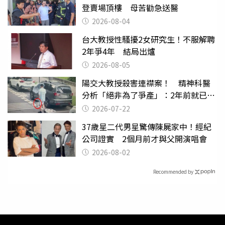
登賣場頂樓 母苦勸急送醫
2026-08-04
台大教授性騷擾2女研究生！不服解聘
2年爭4年 結局出爐
2026-08-05
陽交大教授殺害連襟案！ 精神科醫
分析「絕非為了爭產」：2年前就已言
行詭異
2026-07-22
37歲星二代男星驚傳陳屍家中！經紀
公司證實 2個月前才與父開演唱會
2026-08-02
Recommended by