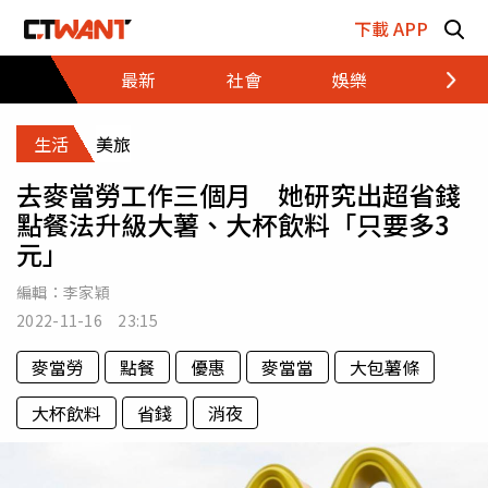
跳至主要內容區塊
下載 APP
最新
社會
娛樂
財經
生活
美旅
去麥當勞工作三個月 她研究出超省錢
點餐法升級大薯、大杯飲料「只要多3
元」
編輯：
李家穎
2022-11-16 23:15
麥當勞
點餐
優惠
麥當當
大包薯條
大杯飲料
省錢
消夜