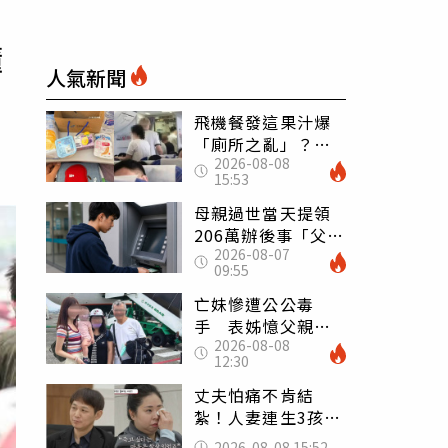
懂
人氣新聞
飛機餐發這果汁爆
「廁所之亂」？乘
2026-08-08
客崩潰：差點丟大
15:53
臉 醫揭3類人別亂
喝
母親過世當天提領
206萬辦後事「父子
2026-08-07
遭判刑」 律師：
09:55
搶錢先下手是罪
亡妹慘遭公公毒
手 表姊憶父親節
2026-08-08
前夕：小舅舅仍到
12:30
殯儀館陪她說話
丈夫怕痛不肯結
紮！人妻連生3孩
控遭家暴淚喊：真
2026-08-08 15:52