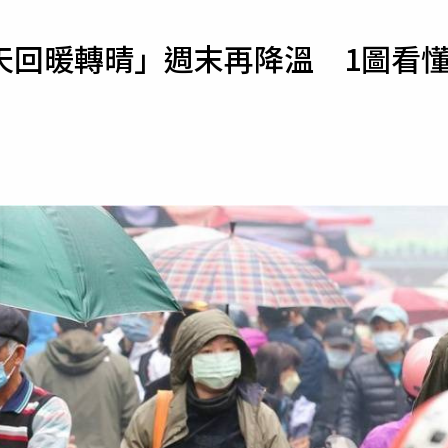
寵物
天回暖轉晴」週末再降溫 1圖看
運勢
運動
梅酒