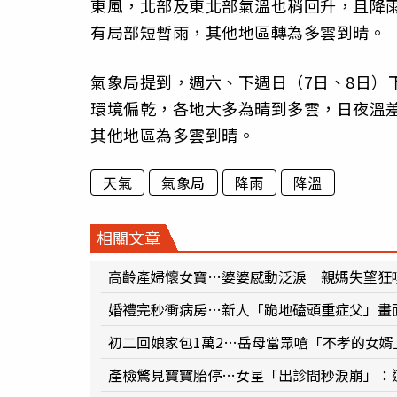
東風，北部及東北部氣溫也稍回升，且降
有局部短暫雨，其他地區轉為多雲到晴。
氣象局提到，週六、下週日（7日、8日）
環境偏乾，各地大多為晴到多雲，日夜溫差
其他地區為多雲到晴。
天氣
氣象局
降雨
降溫
相關文章
高齡產婦懷女寶…婆婆感動泛淚 親媽失望狂
婚禮完秒衝病房…新人「跪地磕頭重症父」畫
初二回娘家包1萬2…岳母當眾嗆「不孝的女
產檢驚見寶寶胎停…女星「出診間秒淚崩」：