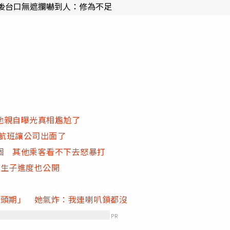
後台口無遮攔嚇到人：修為不足
他親自曝光真相尷尬了
瘓航班讓公司出面了
個 其他乘客看不下去怒暴打
、生子進度也公開
討頭期」 她氣炸：我連喇叭鎖都沒
PR