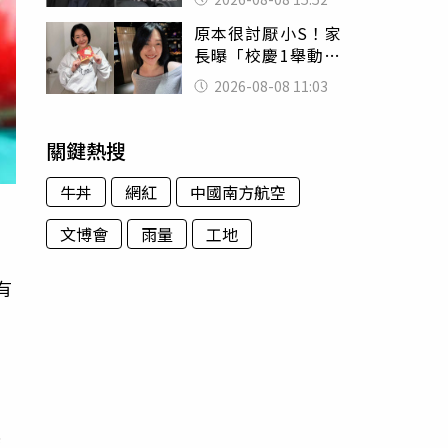
的好累
原本很討厭小S！家
長曝「校慶1舉動」
讓她徹底改觀 網
2026-08-08 11:03
友洗版認證
關鍵熱搜
牛丼
網紅
中國南方航空
文博會
雨量
工地
有
其