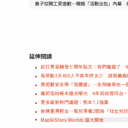
黃子佼開工突道歉…親揭「活動出包」內幕 
延伸閱讀
武打男星轉發七周年貼文：我們離婚了 
長榮勤3天400人不爽年終太少 請假癱
男拒繫安全帶「我腰痠」⋯全飛機等他一
蘿莉塔帥哥未婚夫曝光 6年前就曾同台
更多最新熱門議題：熊本7.1強震
爸媽重男輕女…幫兒準備2間房「找女兒
MapleStory Worlds 盛大開放