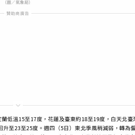
（圖／氣象局）
低溫15至17度，花蓮及臺東約18至19度，白天北臺
回升至23至25度。週四（5日）東北季風稍減弱，轉為