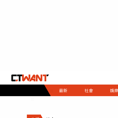
社會首頁
娛樂首頁
財經首頁
政
:::
最新
社會
娛
時事
即時
熱線
:::
直擊
大條
人物
調查
專題
３Ｃ