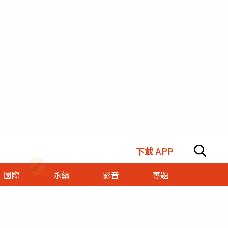
下載 APP
國際
永續
影音
專題