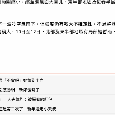
雨範圍縮小，縮至迎風面大臺北、東半部地區及恆春半
下一波冷空氣南下，但強度仍有較大不確定性，不過整
稍大。10日至12日，北部及東半部地區有局部短暫雨
嘆「不會吧」她氣到出血
面感動網 新郎發聲了
婿」 人夫氣炸：被逼著給紅包
這是第二次了 新年送走小天使