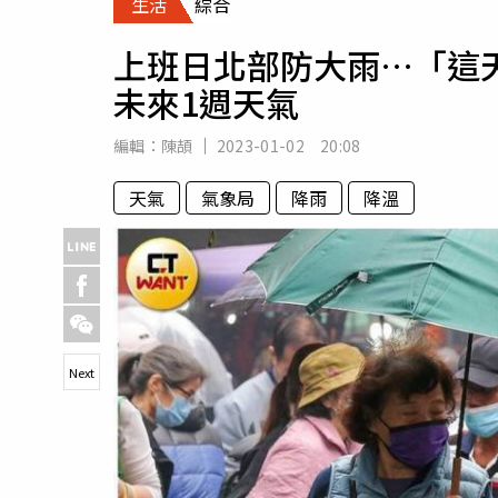
生活
綜合
人物
汽車
上班日北部防大雨…「這
專欄
未來1週天氣
房產新勢力
編輯：
陳頡
2023-01-02 20:08
天氣
氣象局
降雨
降溫
Next