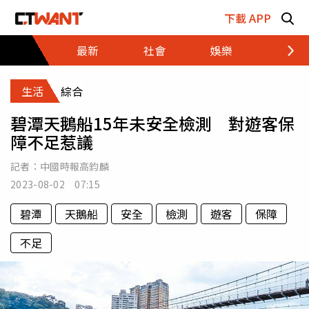
跳至主要內容區塊
下載 APP
最新
社會
娛樂
財經
生活
綜合
碧潭天鵝船15年未安全檢測 對遊客保
障不足惹議
記者：
中國時報高鈞麟
2023-08-02 07:15
碧潭
天鵝船
安全
檢測
遊客
保障
不足