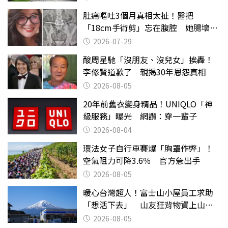
肚痛嘔吐3個月真相太扯！醫把
「18cm手術剪」忘在腹腔 她腸壞死
險喪命
2026-07-29
酸周星馳「沒朋友、沒兒女」挨轟！
李修賢道歉了 親揭30年恩怨真相
2026-08-05
20年前舊衣變身精品！UNIQLO「神
級服務」曝光 網讚：穿一輩子
2026-08-04
環法女子自行車賽爆「胸罩作弊」！
空氣阻力可降3.6％ 官方急出手
2026-08-05
暖心台灣超人！富士山小屋員工求助
「想活下去」 山友狂背物資上山：
台灣真的是寶島
2026-08-05