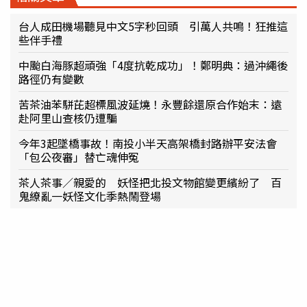
台人成田機場聽見中文5字秒回頭 引萬人共鳴！狂推這
些伴手禮
中颱白海豚超頑強「4度抗乾成功」！鄭明典：過沖繩後
路徑仍有變數
苦茶油苯駢芘超標風波延燒！永豐餘還原合作始末：遠
赴阿里山查核仍遭騙
今年3起墜橋事故！南投小半天高架橋封路辦平安法會
「包公夜審」替亡魂伸冤
茶人茶事／親愛的 妖怪把北投文物館變更繽紛了 百
鬼繚亂一妖怪文化季熱鬧登場