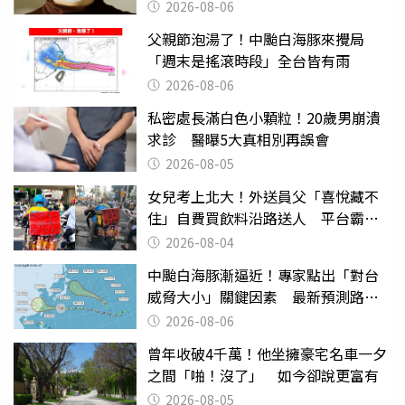
2026-08-06
父親節泡湯了！中颱白海豚來攪局
「週末是搖滾時段」全台皆有雨
2026-08-06
私密處長滿白色小顆粒！20歲男崩潰
求診 醫曝5大真相別再誤會
2026-08-05
女兒考上北大！外送員父「喜悅藏不
住」自費買飲料沿路送人 平台霸氣
幫付學費
2026-08-04
中颱白海豚漸逼近！專家點出「對台
威脅大小」關鍵因素 最新預測路徑
曝
2026-08-06
曾年收破4千萬！他坐擁豪宅名車一夕
之間「啪！沒了」 如今卻說更富有
2026-08-05