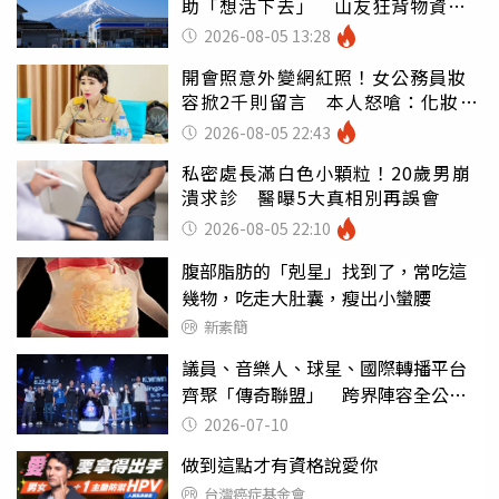
助「想活下去」 山友狂背物資上
山：台灣真的是寶島
2026-08-05 13:28
開會照意外變網紅照！女公務員妝
容掀2千則留言 本人怒嗆：化妝有
錯嗎
2026-08-05 22:43
私密處長滿白色小顆粒！20歲男崩
潰求診 醫曝5大真相別再誤會
2026-08-05 22:10
腹部脂肪的「剋星」找到了，常吃這
幾物，吃走大肚囊，瘦出小蠻腰
新素簡
議員、音樂人、球星、國際轉播平台
齊聚「傳奇聯盟」 跨界陣容全公
開 劍指亞洲新傳奇聯賽
2026-07-10
做到這點才有資格說愛你
台灣癌症基金會