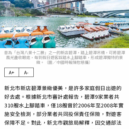
昔為「台灣八景十二勝」之一的新店碧潭，踏上碧潭吊橋，可將碧潭
風光盡收眼底，每到假日遊客踩踏水上腳踏車，形成碧潭獨特的景
緻。（圖／中國時報陳慰慈攝）
A+
A-
新北市新店碧潭景緻優美，是許多家庭假日出遊的
好去處。根據新北市審計處報告，碧潭9家業者共
310艘水上腳踏車，僅18艘曾於2006年至2008年實
施安全檢測，部分業者共同投保責任保險，對遊客
保障不足。對此，新北市觀旅局解釋，因交通部法