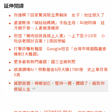
延伸閱讀
你誰啊？回家驚見陌生男躺床 女子：他住很久了
婆婆教孫「喊姑姑媽媽」手指生母：叫她阿姨 尪
冷眼不管…人妻崩潰痛哭
怒控「豬肉送貨員搞上人妻」…上下至少10次 小
吃店老闆討百萬！1原因慘輸
打擊詐騙有難度 Google坦言「台灣市場面臨審查
機制3大難題」
更多最新熱門議題：國三生被刺死
感謝讚嘆AI！勞動基金6月大賺1780億 史上單月第
3高
減肥首選，檸檬加它，堅持一週，腰細了，瘦到你
懷疑人生
PR
(02)6630-8641