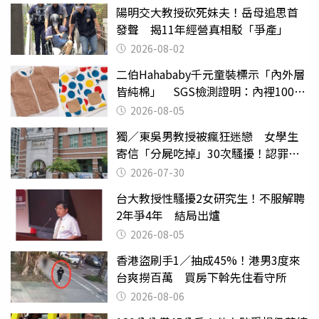
陽明交大教授砍死妹夫！岳母追思首
發聲 揭11年經營真相駁「爭產」
2026-08-02
二伯Hahababy千元童裝標示「內外層
皆純棉」 SGS檢測證明：內裡100%
聚酯纖維
2026-08-05
獨／東吳男教授被瘋狂迷戀 女學生
寄信「分屍吃掉」30次騷擾！認罪免
關
2026-07-30
台大教授性騷擾2女研究生！不服解聘
2年爭4年 結局出爐
2026-08-05
香港盜刷手1／抽成45%！港男3度來
台爽撈百萬 買房下斡先住看守所
2026-08-06