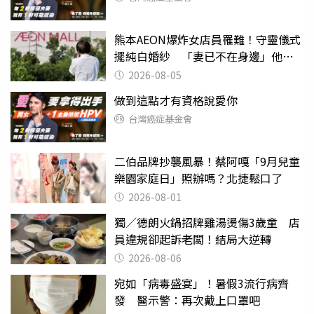
熊本AEON爆炸女店員罹難！守靈儀式
擺純白婚紗 「妻已不在身邊」他淚
喊：無法想像
2026-08-05
做到這點才有資格說愛你
台灣癌症基金會
二伯品牌抄襲風暴！蔡阿嘎「9月兒童
樂園家庭日」照辦嗎？北捷鬆口了
2026-08-01
獨／德朗火鍋招牌雞湯燙傷3歲童 店
員違規卻起訴老闆！結局大逆轉
2026-08-06
宛如「病毒盛宴」！暑假3流行病齊
發 醫示警：再次戴上口罩吧