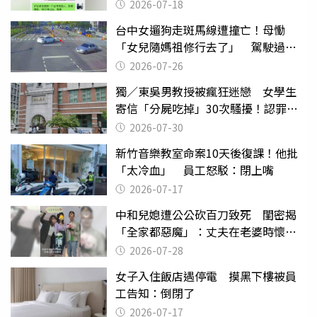
2026-07-18
台中女遛狗走斑馬線遭撞亡！母慟
「女兒隨媽祖修行去了」 駕駛過失
致死判9月
2026-07-26
獨／東吳男教授被瘋狂迷戀 女學生
寄信「分屍吃掉」30次騷擾！認罪免
關
2026-07-30
新竹音樂教室命案10天後復課！他批
「太冷血」 員工怒駁：閉上嘴
2026-07-17
中和兒媳遭公公砍百刀致死 閨密揭
「全家都惡魔」：丈夫在老婆時懷孕
摔東西
2026-07-28
女子入住飯店遇停電 摸黑下樓被員
工告知：倒閉了
2026-07-17