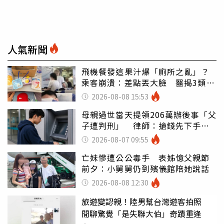
人氣新聞
飛機餐發這果汁爆「廁所之亂」？
乘客崩潰：差點丟大臉 醫揭3類人
別亂喝
2026-08-08 15:53
母親過世當天提領206萬辦後事「父
子遭判刑」 律師：搶錢先下手是
罪
2026-08-07 09:55
亡妹慘遭公公毒手 表姊憶父親節
前夕：小舅舅仍到殯儀館陪她說話
2026-08-08 12:30
旅遊變認親！陸男幫台灣遊客拍照
閒聊驚覺「是失聯大伯」奇蹟重逢