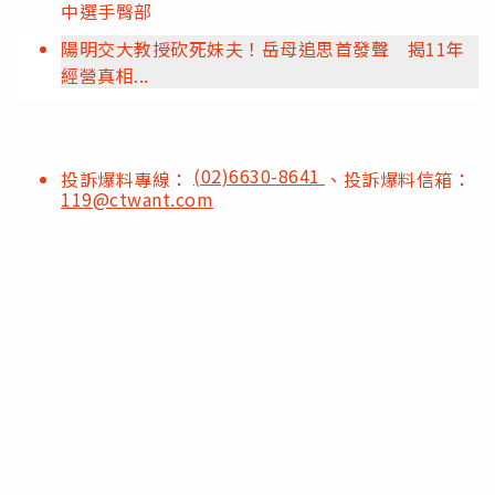
中選手臀部
陽明交大教授砍死妹夫！岳母追思首發聲 揭11年
經營真相...
(02)6630-8641
投訴爆料專線：
、投訴爆料信箱：
119@ctwant.com