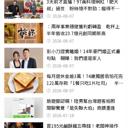
3天前才直播！97萬料理網紅「肥大
叔」過世 粉絲憶不對勁：瘦得不合
理
2026-08-07
：兩岸事業穩健獲利虧轉盈 乾杯上
半年營收23.7億元創同期新高
2026-08-07
彭小刀證實離婚！14年豪門婚正式畫
句點 親曝：我們還是家人
2026-08-07
每月退休金逾3萬！74歲獨居翁怕花完
121萬存款「1餐只吃1片吐司」 半年
後暴瘦嚇壞女兒
2026-08-07
旅遊變認親！陸男幫台灣遊客拍照
閒聊驚覺「是失聯大伯」奇蹟重逢
2026-07-18
買195元鹹酥雞忘帶錢！老闆神操作