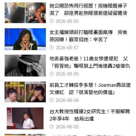
她公開恐怖飛行經歷！搭機睡醒褲子
濕了 鄰座男趁熟睡猥褻還疑留體液
2026-08-05
女主播鏡頭前打瞌睡畫面瘋傳 背後
原因曝！觀眾挺她：辛苦了
2026-08-07
地表最強老爸！11歲女慘遭侵犯 父
「假冒她」騙噁狼上門後連轟2槍復仇
2026-08-05
前員工才轉投李多慧！Joeman再談建
文爆紅 認「很清楚他的價值」
2026-08-06
台大教授性騷擾2女研究生！不服解聘
2年爭4年 結局出爐
2026-08-05