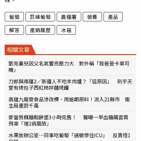
葡萄
巨峰葡萄
農糧署
營養
產品
解答
產銷履歷
冰箱
相關文章
劉克襄兒因父名氣響亮壓力大 對外稱「我爸是卡車司
機」
刀郎與南疆2／新疆人不吃羊肉爐？「這原因」 剁手天
堂有烤包子西紅柿拌麵烤饢
高雄九龍齋食品涉改標、用逾期原料！流入21縣市 衛
生局重罰千萬
麥當勞楓糖鬆餅堡3小時完售！ 醫曝一早血糖飆雲霄
飛車「增2病風險」
水果放辦公室…同事吃葡萄「過敏慘住ICU」 反責怪1