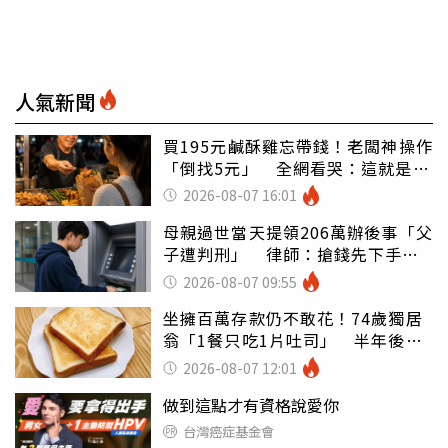
人氣新聞
買195元鹹酥雞忘帶錢！老闆神操作
「倒找5元」 全網看哭：這就是台
灣
2026-08-07 16:01
母親過世當天提領206萬辦後事「父
子遭判刑」 律師：搶錢先下手是
罪
2026-08-07 09:55
坐擁百萬存款仍不敢花！74歲獨居
翁「1餐只吃1片吐司」 半年後暴
瘦嚇壞女兒
2026-08-07 12:01
做到這點才有資格說愛你
台灣癌症基金會