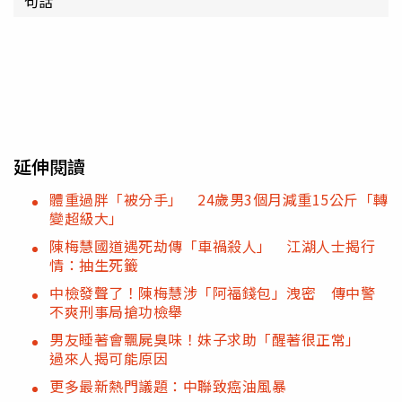
句話
延伸閱讀
體重過胖「被分手」 24歲男3個月減重15公斤「轉
變超級大」
陳梅慧國道遇死劫傳「車禍殺人」 江湖人士揭行
情：抽生死籤
中檢發聲了！陳梅慧涉「阿福錢包」洩密 傳中警
不爽刑事局搶功檢舉
男友睡著會飄屍臭味！妹子求助「醒著很正常」
過來人揭可能原因
更多最新熱門議題：中聯致癌油風暴