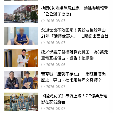
桃園8旬老婦陳屍住家 幼孫嚇壞報警
「公公殺了婆婆」
2026-08-07
父逝世也不敢回家！男殺友後躲深山
21年「活得像野人」 1關鍵出面自首
2026-08-07
獨／學霸牙醫槓離職女員工 為3萬元
筆電互控侵占、誣告！他慘勝
2026-08-06
苦苓喊「唐朝不存在」 網紅批瞎編
歷史：李白、杜甫用鮮卑文寫詩？
2026-08-07
《陽光女子》串流上線！7.7億票房電
影在家就能看
2026-08-07