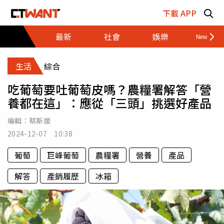
跳至主要內容區塊
下載 APP
最新
社會
娛樂
財經
生活
綜合
吃葡萄要吐葡萄皮嗎？農糧署解答「營
養都在這」：應從「三頭」挑選好產品
編輯：
蔡斯媛
2024-12-07 10:38
葡萄
巨峰葡萄
農糧署
營養
產品
解答
產銷履歷
冰箱