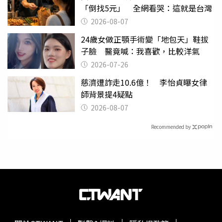
「倒找5元」 全網看哭：這就是台灣
2026-08-07
24歲女做正顎手術變「地包天」鞋拔
子臉 醫竟喊：我喜歡，比較洋氣
2026-07-26
慈濟遭詐走10.6億！ 李怡貞曝女律
師背景提4疑點
2026-08-07
Recommended by