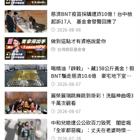
慈濟BNT疫苗採購遭詐10億！台中檢
起訴17人 基金會發聲回應了
2026-08-06
做到這點才有資格說愛你
台灣癌症基金會
喝精油「辟穀」、藏158公斤黃金！假
BNT騙走慈濟10.6億 豪宅地下室竟
挖出乾鮑金庫
2026-08-07
展榮展瑞跳舞跳到掛彩！洗腦神曲吸3
千萬次觀看
2026-08-07
中和兒媳遭公公砍百刀致死 閨密揭
「全家都惡魔」：丈夫在老婆時懷孕
摔東西
2026-07-28