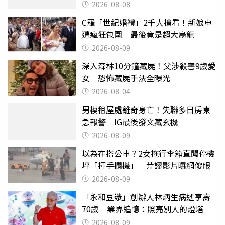
沒找到
2026-08-08
C羅「世紀婚禮」2千人搶看！新娘車
遭瘋狂包圍 最後竟是超大烏龍
2026-08-09
深入森林10分鐘藏屍！父涉殺害9歲愛
女 恐怖藏屍手法全曝光
2026-08-04
男模租屋處離奇身亡！失聯多日房東
急報警 IG最後發文藏玄機
2026-08-09
以為在搭公車？2女拖行李箱直闖停機
坪「揮手攔機」 荒謬影片曝網傻眼
2026-08-09
「永和豆漿」創辦人林炳生病逝享壽
70歲 業界追憶：照亮別人的燈塔
2026-08-09