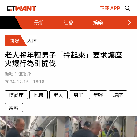
跳至主要內容區塊
下載 APP
最新
社會
娛樂
財經
國際
大陸
老人將年輕男子「拎起來」要求讓座
火爆行為引撻伐
編輯：
陳玫蓉
2024-12-16 18:18
博愛座
地鐵
老人
男子
年輕
讓座
乘客