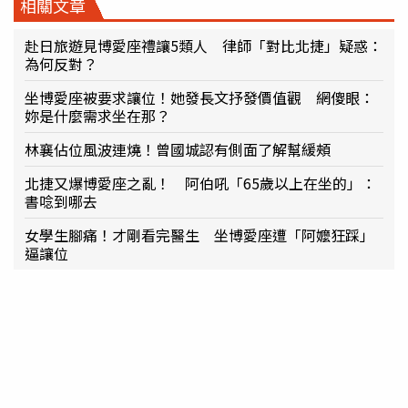
相關文章
赴日旅遊見博愛座禮讓5類人 律師「對比北捷」疑惑：
為何反對？
坐博愛座被要求讓位！她發長文抒發價值觀 網傻眼：
妳是什麼需求坐在那？
林襄佔位風波連燒！曾國城認有側面了解幫緩頰
北捷又爆博愛座之亂！ 阿伯吼「65歲以上在坐的」：
書唸到哪去
女學生腳痛！才剛看完醫生 坐博愛座遭「阿嬤狂踩」
逼讓位