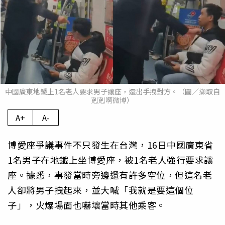
中國廣東地鐵上1名老人要求男子讓座，還出手拽對方。（圖／擷取自
剋剋啊微博）
A+
A-
博愛座爭議事件不只發生在台灣，16日中國廣東省
1名男子在地鐵上坐博愛座，被1名老人強行要求讓
座。據悉，事發當時旁邊還有許多空位，但這名老
人卻將男子拽起來，並大喊「我就是要這個位
子」，火爆場面也嚇壞當時其他乘客。