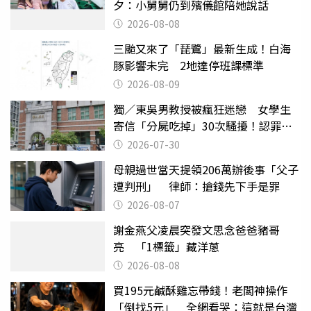
夕：小舅舅仍到殯儀館陪她說話
2026-08-08
三颱又來了「琵鷺」最新生成！白海
豚影響未完 2地達停班課標準
2026-08-09
獨／東吳男教授被瘋狂迷戀 女學生
寄信「分屍吃掉」30次騷擾！認罪免
關
2026-07-30
母親過世當天提領206萬辦後事「父子
遭判刑」 律師：搶錢先下手是罪
2026-08-07
謝金燕父凌晨突發文思念爸爸豬哥
亮 「1標籤」藏洋蔥
2026-08-08
買195元鹹酥雞忘帶錢！老闆神操作
「倒找5元」 全網看哭：這就是台灣