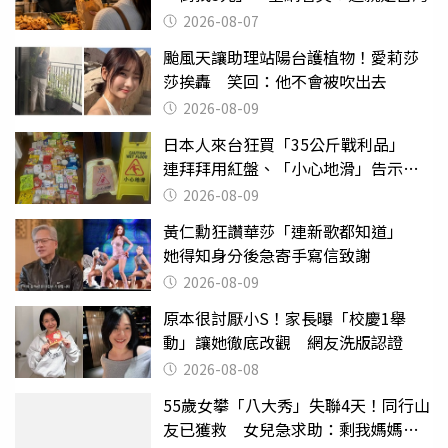
2026-08-07
颱風天讓助理站陽台護植物！愛莉莎
莎挨轟 笑回：他不會被吹出去
2026-08-09
日本人來台狂買「35公斤戰利品」
連拜拜用紅盤、「小心地滑」告示牌
也帶回家
2026-08-09
黃仁勳狂讚華莎「連新歌都知道」
她得知身分後急寄手寫信致謝
2026-08-09
原本很討厭小S！家長曝「校慶1舉
動」讓她徹底改觀 網友洗版認證
2026-08-08
55歲女攀「八大秀」失聯4天！同行山
友已獲救 女兒急求助：剩我媽媽還