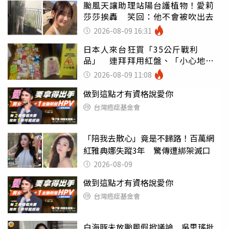
颱風天讓助理站陽台護植物！愛莉
莎莎挨轟 笑回：他不會被吹出去
2026-08-09 16:31
日本人來台狂買「35公斤戰利
品」 連拜拜用紅盤、「小心地
滑」告示牌也帶回家
2026-08-09 11:08
做到這點才有資格說愛你
台灣癌症基金會
「陪我去散心」竟是不歸路！百萬網
紅雅典娜失蹤3年 驚傳遭綁架滅口
2026-08-09
做到這點才有資格說愛你
台灣癌症基金會
白海豚未放颱風假掀議論 吳思瑤批