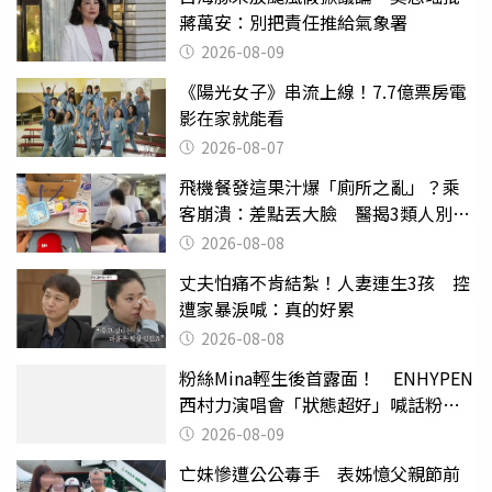
蔣萬安：別把責任推給氣象署
2026-08-09
《陽光女子》串流上線！7.7億票房電
影在家就能看
2026-08-07
飛機餐發這果汁爆「廁所之亂」？乘
客崩潰：差點丟大臉 醫揭3類人別亂
喝
2026-08-08
丈夫怕痛不肯結紮！人妻連生3孩 控
遭家暴淚喊：真的好累
2026-08-08
粉絲Mina輕生後首露面！ ENHYPEN
西村力演唱會「狀態超好」喊話粉
絲：我們心意相通
2026-08-09
亡妹慘遭公公毒手 表姊憶父親節前