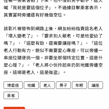
徑被一旁乘客拍了下來，他不僅對男子動手，還大
喊「我就是要這個位子」。不過據目擊乘客表示，
其實當時旁邊還有好幾個空位。
該影片被發佈到網路上後，網友紛紛指責這名老人
「壞人變老了」、「要求別人敬老，可是他愛幼了
嗎？」、「這麼有勁，還需要讓座嗎？」、「這位
老人行動有力，貌似不需要愛心專座，可以旁邊一
串座位隨便挑一個，非要坐那個特定位置，這是什
麼心理？」、「老人將小伙拎起來扔到地鐵旁邊空
座，這哪是老人，這是強盜」。
博愛座
地鐵
老人
男子
年輕
讓座
乘客