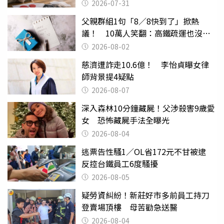
還扯
2026-07-31
父親群組1句「8／8快到了」掀熱
議！ 10萬人笑翻：高鐵疏運也沒列
父親節
2026-08-02
慈濟遭詐走10.6億！ 李怡貞曝女律
師背景提4疑點
2026-08-07
深入森林10分鐘藏屍！父涉殺害9歲愛
女 恐怖藏屍手法全曝光
2026-08-04
逃票告性騷1／OL省172元不甘被逮
反控台鐵員工6度騷擾
2026-08-05
疑勞資糾紛！新莊好市多前員工持刀
登賣場頂樓 母苦勸急送醫
2026-08-04