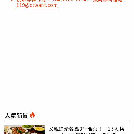
119@ctwant.com
人氣新聞
父親節聚餐點3千合菜！「15人擠