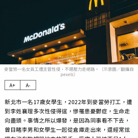
麥當勞一名女員工遭主管性侵，不堪壓力走絕路。（示意圖／翻攝自
pexels）
A+
A-
新北市一名17歲女學生，2022年到麥當勞打工，遭
到李姓襄理多次性侵得逞，慘罹患憂鬱症，生命走
向盡頭。事情之所以爆發，是因為同事看不下去，
曾目睹李男和女學生一起從倉庫走出來，還經常炫