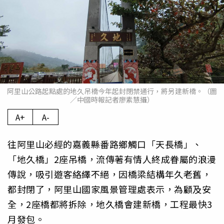
阿里山公路起點處的地久吊橋今年起封閉禁通行，將另建新橋。（圖
／中國時報記者廖素慧攝）
A+
A-
往阿里山必經的嘉義縣番路鄉觸口「天長橋」、
「地久橋」2座吊橋，流傳著有情人終成眷屬的浪漫
傳說，吸引遊客絡繹不絕，因橋梁結構年久老舊，
都封閉了，阿里山國家風景管理處表示，為顧及安
全，2座橋都將拆除，地久橋會建新橋，工程最快3
月發包。