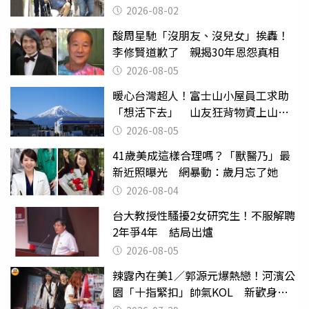
2026-08-02
酸周星馳「沒朋友、沒兒女」挨轟！
李修賢道歉了 親揭30年恩怨真相
2026-08-05
暖心台灣超人！富士山小屋員工求助
「想活下去」 山友狂背物資上山：
台灣真的是寶島
2026-08-05
41歲美成這樣合理嗎？「獸醫乃」最
新近照曝光 網暴動：歲月忘了她
2026-08-04
台大教授性騷擾2女研究生！不服解聘
2年爭4年 結局出爐
2026-08-05
辣露內在美1／郭源元爆熱戀！河濱公
園「十指緊扣」帥氣KOL 新歡身份
曝光