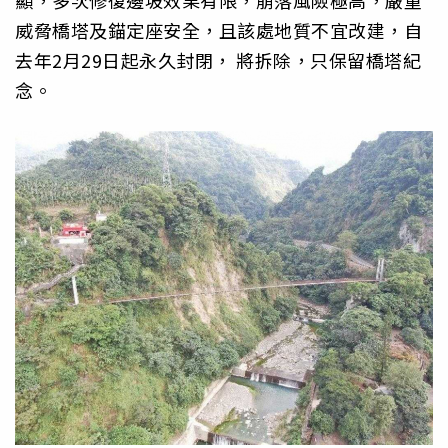
顯，多次修復邊坡效果有限，崩落風險極高，嚴重
威脅橋塔及錨定座安全，且該處地質不宜改建，自
去年2月29日起永久封閉， 將拆除，只保留橋塔紀
念。