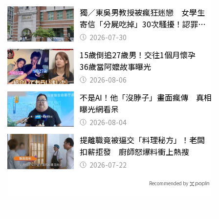
獨／東吳男教授被瘋狂迷戀 女學生
寄信「分屍吃掉」30次騷擾！認罪免
關
2026-07-30
15歲倒追27歲男！交往1個月懷孕
36歲當阿嬤故事曝光
2026-08-06
不是AI！他「沒脖子」畫面瘋傳 真相
曝光網看呆
2026-08-04
提離職竟被逼交「料理秘方」！老闆
扣薪拒發 廚師怒爆料衝上熱搜
2026-07-22
Recommended by