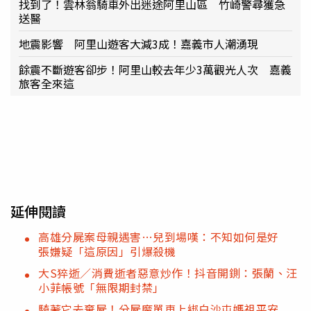
找到了！雲林翁騎車外出迷途阿里山區 竹崎警尋獲急
送醫
地震影響 阿里山遊客大減3成！嘉義市人潮湧現
餘震不斷遊客卻步！阿里山較去年少3萬觀光人次 嘉義
旅客全來這
延伸閱讀
高雄分屍案母親遇害…兒到場嘆：不知如何是好
張嫌疑「這原因」引爆殺機
大S猝逝／消費逝者惡意炒作！抖音開鍘：張蘭、汪
小菲帳號「無限期封禁」
騎著它去棄屍！分屍魔單車上綁白沙屯媽祖平安