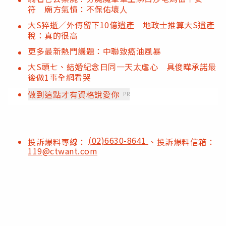
符 廟方氣憤：不保佑壞人
大S猝逝／外傳留下10億遺產 地政士推算大S遺產
稅：真的很高
更多最新熱門議題：中聯致癌油風暴
大S頭七、結婚紀念日同一天太虐心 具俊曄承諾最
後做1事全網看哭
做到這點才有資格說愛你
PR
(02)6630-8641
投訴爆料專線：
、投訴爆料信箱：
119@ctwant.com