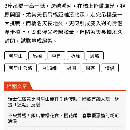
2座吊橋一高一低，跨越溪河，在橋上俯瞰風光，視
野開闊，尤其天長吊橋距離溪底深，走完吊橋是一
大挑戰，而橋名天長地久，更吸引成雙入對的情侶
漫步橋上，既浪漫又考驗膽量，但隨著天長橋永久
封閉，試膽量成絕響。
阿里山
吊橋
重建
拆除
邊坡
阿里山公路
台18線
封閉
遊客
情侶
相關文章
瑞士住宿竟比阿里山便宜？他傻眼：國旅有錢人玩 網
提「這點」反駁
不只賞櫻！飯店推櫻花宴、櫻花房 春季優惠搶訂粉紅
浪漫