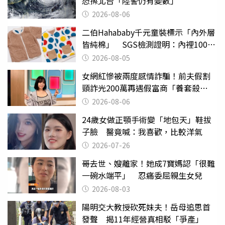
恐擦北台「陸警仍有變數」
2026-08-06
二伯Hahababy千元童裝標示「內外層
皆純棉」 SGS檢測證明：內裡100%
聚酯纖維
2026-08-05
女網紅慘被兩度感情詐騙！前夫假割
頸詐光200萬再遇假富商「養套殺
2000萬」
2026-08-06
24歲女做正顎手術變「地包天」鞋拔
子臉 醫竟喊：我喜歡，比較洋氣
2026-07-26
哥去世、嫂離家！她成7寶媽認「很難
一碗水端平」 忍痛委屈親生女兒
2026-08-03
陽明交大教授砍死妹夫！岳母追思首
發聲 揭11年經營真相駁「爭產」