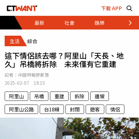
跳至主要內容區塊
下載 APP
最新
社會
娛樂
財經
生活
綜合
這下情侶該去哪？阿里山「天長、地
久」吊橋將拆除 未來僅有它重建
記者：
中國時報廖素慧
2025-02-07 19:15
阿里山
吊橋
重建
拆除
邊坡
阿里山公路
台18線
封閉
遊客
情侶