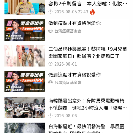
容掀2千則留言 本人怒嗆：化妝有
錯嗎
2026-08-05 22:43
做到這點才有資格說愛你
台灣癌症基金會
二伯品牌抄襲風暴！蔡阿嘎「9月兒童
樂園家庭日」照辦嗎？北捷鬆口了
2026-08-01
做到這點才有資格說愛你
台灣癌症基金會
南韓酷暑出意外！身障男乘電動輪椅
不慎翻覆 倒地2小時沒人理「曝曬
亡」
2026-08-06
白海豚逼近！最快明發海警 暴風圈