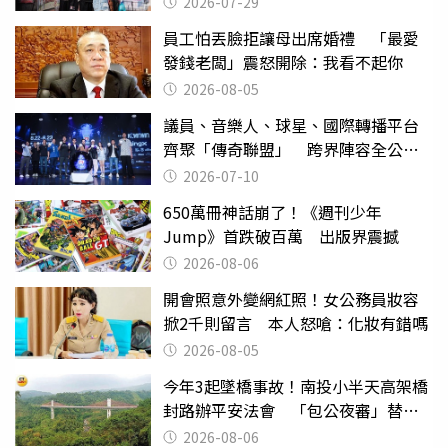
2026-07-29
員工怕丟臉拒讓母出席婚禮 「最愛
發錢老闆」震怒開除：我看不起你
2026-08-05
議員、音樂人、球星、國際轉播平台
齊聚「傳奇聯盟」 跨界陣容全公
開 劍指亞洲新傳奇聯賽
2026-07-10
650萬冊神話崩了！《週刊少年
Jump》首跌破百萬 出版界震撼
2026-08-06
開會照意外變網紅照！女公務員妝容
掀2千則留言 本人怒嗆：化妝有錯嗎
2026-08-05
今年3起墜橋事故！南投小半天高架橋
封路辦平安法會 「包公夜審」替亡
魂伸冤
2026-08-06