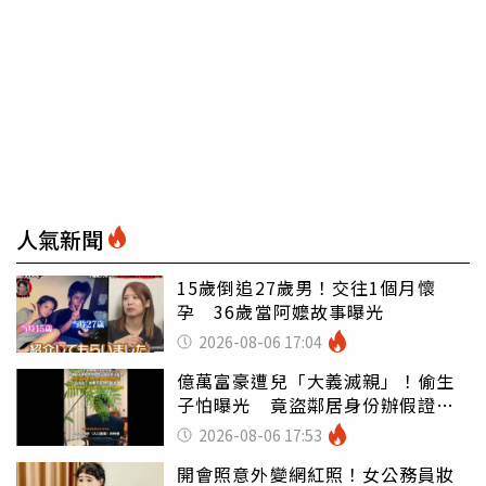
人氣新聞
15歲倒追27歲男！交往1個月懷
孕 36歲當阿嬤故事曝光
2026-08-06 17:04
億萬富豪遭兒「大義滅親」！偷生
子怕曝光 竟盜鄰居身份辦假證落
戶
2026-08-06 17:53
開會照意外變網紅照！女公務員妝