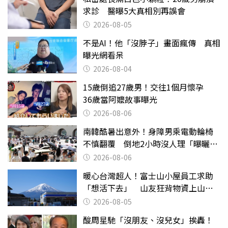
求診 醫曝5大真相別再誤會
2026-08-05
不是AI！他「沒脖子」畫面瘋傳 真相
曝光網看呆
2026-08-04
15歲倒追27歲男！交往1個月懷孕
36歲當阿嬤故事曝光
2026-08-06
南韓酷暑出意外！身障男乘電動輪椅
不慎翻覆 倒地2小時沒人理「曝曬
亡」
2026-08-06
暖心台灣超人！富士山小屋員工求助
「想活下去」 山友狂背物資上山：
台灣真的是寶島
2026-08-05
酸周星馳「沒朋友、沒兒女」挨轟！