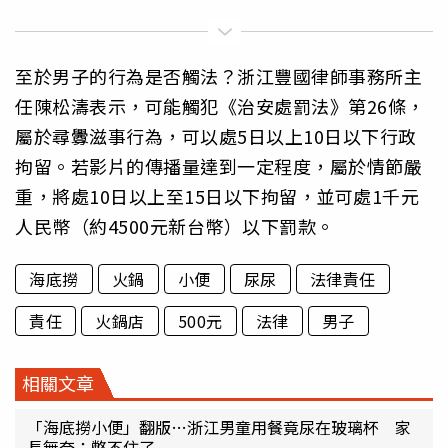
至於男子的行為是否觸法？浙江豐國律師事務所主
任陳松濤表示，可能觸犯《治安處罰法》第26條，
屬於尋釁滋事行為，可以處5日以上10日以下行政
拘留。若影片的傳播量達到一定程度，屬於情節嚴
重，將處10日以上至15日以下拘留，並可處1千元
人民幣（約4500元新台幣）以下罰款。
海底撈
火鍋
小便
尿尿
法律責任
責任
火鍋店
500元
法律
男子
相關文章
「海底撈小便」翻版…浙江男童用餐竟尿在玻璃杯 家
長無奈：憋不住了