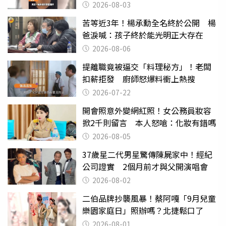
2026-08-03
苦等近3年！楊承勳全名終於公開 楊
爸淚喊：孩子終於能光明正大存在
2026-08-06
提離職竟被逼交「料理秘方」！老闆
扣薪拒發 廚師怒爆料衝上熱搜
2026-07-22
開會照意外變網紅照！女公務員妝容
掀2千則留言 本人怒嗆：化妝有錯嗎
2026-08-05
37歲星二代男星驚傳陳屍家中！經紀
公司證實 2個月前才與父開演唱會
2026-08-02
二伯品牌抄襲風暴！蔡阿嘎「9月兒童
樂園家庭日」照辦嗎？北捷鬆口了
2026-08-01