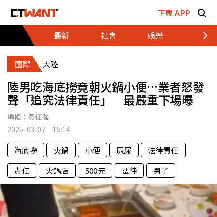
跳至主要內容區塊
下載 APP
最新
社會
娛樂
財經
國際
大陸
陸男吃海底撈竟朝火鍋小便…業者怒發
聲「追究法律責任」 最嚴重下場曝
編輯：
黃任強
2025-03-07 15:14
海底撈
火鍋
小便
尿尿
法律責任
責任
火鍋店
500元
法律
男子