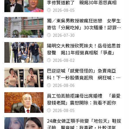
李修賢道歉了 親揭30年恩怨真相
2026-08-05
獨／東吳男教授被瘋狂迷戀 女學生
寄信「分屍吃掉」30次騷擾！認罪免
關
2026-07-30
陽明交大教授砍死妹夫！岳母追思首
發聲 揭11年經營真相駁「爭產」
2026-08-02
巴逆逆喊「感覺怪怪的」急賣南亞
科！下一秒股價竟起飛 網狂喊：大V
天龍
2026-08-06
員工怕丟臉拒讓母出席婚禮 「最愛
發錢老闆」震怒開除：我看不起你
2026-08-05
24歲女做正顎手術變「地包天」鞋拔
子臉 醫竟喊：我喜歡，比較洋氣