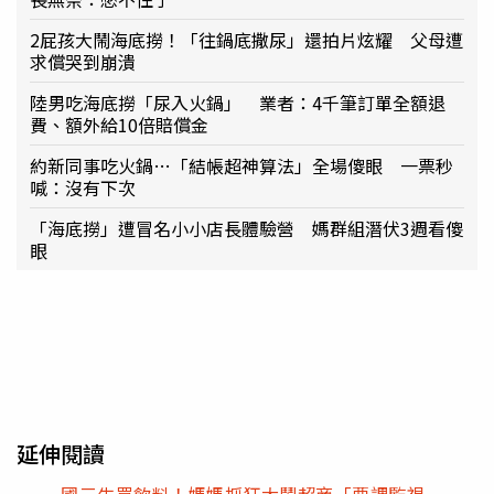
2屁孩大鬧海底撈！「往鍋底撒尿」還拍片炫耀 父母遭
求償哭到崩潰
陸男吃海底撈「尿入火鍋」 業者：4千筆訂單全額退
費、額外給10倍賠償金
約新同事吃火鍋…「結帳超神算法」全場傻眼 一票秒
喊：沒有下次
「海底撈」遭冒名小小店長體驗營 媽群組潛伏3週看傻
眼
延伸閱讀
國三生買飲料！媽媽抓狂大鬧超商「要調監視