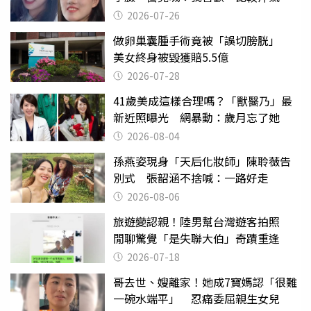
2026-07-26
做卵巢囊腫手術竟被「誤切膀胱」
美女終身被毀獲賠5.5億
2026-07-28
41歲美成這樣合理嗎？「獸醫乃」最
新近照曝光 網暴動：歲月忘了她
2026-08-04
孫燕姿現身「天后化妝師」陳聆薇告
別式 張韶涵不捨喊：一路好走
2026-08-06
旅遊變認親！陸男幫台灣遊客拍照
閒聊驚覺「是失聯大伯」奇蹟重逢
2026-07-18
哥去世、嫂離家！她成7寶媽認「很難
一碗水端平」 忍痛委屈親生女兒