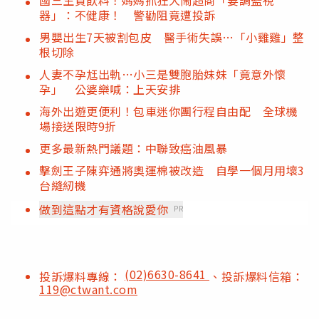
器」：不健康！ 警勸阻竟遭投訴
男嬰出生7天被割包皮 醫手術失誤…「小雞雞」整
根切除
人妻不孕尪出軌…小三是雙胞胎妹妹「竟意外懷
孕」 公婆樂喊：上天安排
海外出遊更便利！包車迷你團行程自由配 全球機
場接送限時9折
更多最新熱門議題：中聯致癌油風暴
擊劍王子陳弈通將奧運棉被改造 自學一個月用壞3
台縫紉機
做到這點才有資格說愛你
PR
(02)6630-8641
投訴爆料專線：
、投訴爆料信箱：
119@ctwant.com