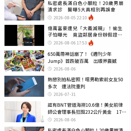
私密處長滿白色小顆粒！20歲男崩
潰求診 醫曝5大真相別再誤會
2026-08-05 22:10
億萬富豪遭兒「大義滅親」！偷生
子怕曝光 竟盜鄰居身份辦假證落
戶
2026-08-06 17:53
650萬冊神話崩了！《週刊少年
Jump》首跌破百萬 出版界震撼
2026-08-06
熱戀別拍私密照！噁男勒索前女友50
多次 遭法院重判
2026-07-31
誆有BNT管道海撈10.6億！美女前律
師公會理事長狂囤232公斤黃金 17人
遭起訴
2026-08-06
私密處長滿白色小顆粒！20歲男崩潰