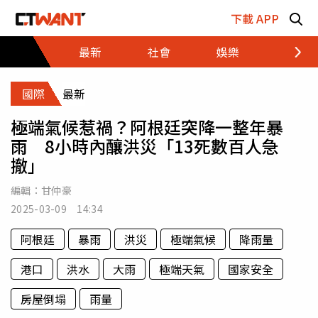
跳至主要內容區塊
下載 APP
最新
社會
娛樂
財經
國際
最新
極端氣候惹禍？阿根廷突降一整年暴
雨 8小時內釀洪災「13死數百人急
撤」
編輯：
甘仲豪
2025-03-09 14:34
阿根廷
暴雨
洪災
極端氣候
降雨量
港口
洪水
大雨
極端天氣
國家安全
房屋倒塌
雨量