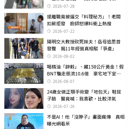
摔東西
2026-07-28
提離職竟被逼交「料理秘方」！老闆
扣薪拒發 廚師怒爆料衝上熱搜
2026-07-22
陽明交大教授砍死妹夫！岳母追思首
發聲 揭11年經營真相駁「爭產」
2026-08-02
喝精油「辟穀」、藏158公斤黃金！假
BNT騙走慈濟10.6億 豪宅地下室竟
挖出乾鮑金庫
2026-08-07
24歲女做正顎手術變「地包天」鞋拔
子臉 醫竟喊：我喜歡，比較洋氣
2026-07-26
不是AI！他「沒脖子」畫面瘋傳 真相
曝光網看呆