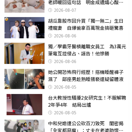
老師暖回這句話 明金成遺孀心酸惹
淚
2026-08-07
胡瓜靠股市回升買「獨一無二」生日
禮寵妻 自爆偷拿百萬現金搞砸驚喜
2026-08-06
獨／學霸牙醫槓離職女員工 為3萬元
筆電互控侵占、誣告！他慘勝
2026-08-06
她公開恐怖飛行經歷！搭機睡醒褲子
濕了 鄰座男趁熟睡猥褻還疑留體液
2026-08-05
台大教授性騷擾2女研究生！不服解聘
2年爭4年 結局出爐
2026-08-05
中和兒媳遭公公砍百刀致死 閨密揭
「全家都惡魔」：丈夫在老婆時懷孕