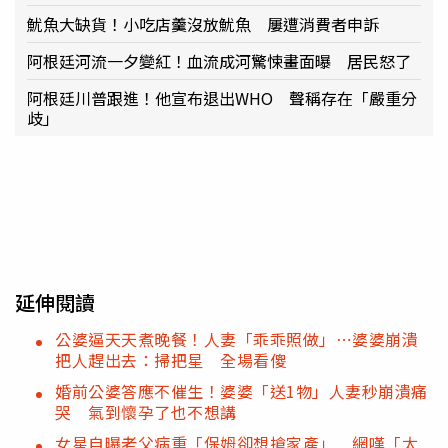
魷魚大缺貨！小吃店羹沒放魷魚 屢遭消費者申訴
阿根廷河流一夕變紅！血流成河驚悚畫面曝 居民怒了
阿根廷川普跟進！他宣布退出WHO 聲稱存在「嚴重分
歧」
延伸閱讀
公婆逼天天煮晚餐！人妻「乖乖照做」⋯婆婆崩潰
把人趕出去：掃把星 全場看傻
婚前公婆答應不催生！婆婆「送1物」人妻秒崩潰痛
哭 氣到懷孕了也不想講
女星自曝老父病重「保姆卻想搶家產」 網嘆「太