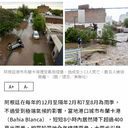
阿根廷港市布蘭卡灣遭受暴雨侵襲，造成至少13人死亡，數百人被迫
撤離。（圖／達志／美聯社）
A+
A-
阿根廷在每年的12月至隔年2月和7至8月為雨季，
不過受到極端氣候的影響，當地港口城市布蘭卡港
（Bahia Blanca），短短8小時內居然降下超過400
毫米雨量，相當於當地全年總降雨量，大雨也引發