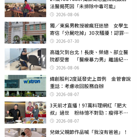
法醫揭死因「未排除中毒可能」
2026-08-06
獨／東吳男教授被瘋狂迷戀 女學生
寄信「分屍吃掉」30次騷擾！認罪免
關
2026-07-30
高雄欠到台北！長庚、榮總、部立醫
院都受害 「醫療暴力男」離譜紀錄
曝光
2026-08-06
緯創股利2度延發史上首例 金管會說
重話：考慮收回股務自辦
2026-08-07
3天前才直播！97萬料理網紅「肥大
叔」過世 粉絲憶不對勁：瘦得不合
理
2026-08-07
兒做父親節作品喊「我沒有爸爸」！