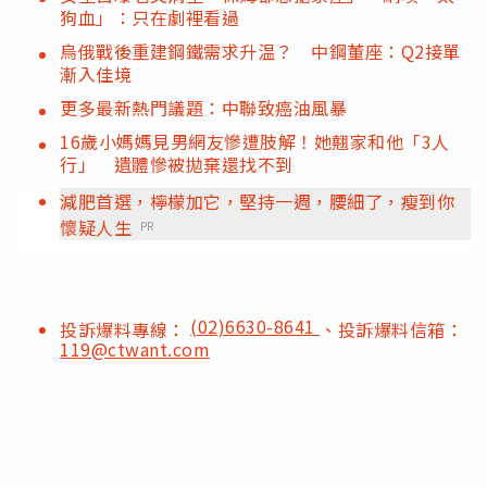
狗血」：只在劇裡看過
烏俄戰後重建鋼鐵需求升温？ 中鋼董座：Q2接單
漸入佳境
更多最新熱門議題：中聯致癌油風暴
16歲小媽媽見男網友慘遭肢解！她翹家和他「3人
行」 遺體慘被拋棄還找不到
減肥首選，檸檬加它，堅持一週，腰細了，瘦到你
懷疑人生
PR
(02)6630-8641
投訴爆料專線：
、投訴爆料信箱：
119@ctwant.com