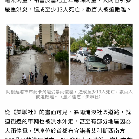
嚴重洪災，造成至少13人死亡，數百人被迫撤離。
阿根廷港市布蘭卡灣遭受暴雨侵襲，造成至少13人死亡，數百人
被迫撤離。（圖／達志／美聯社）
從《美聯社》的畫面可見，暴雨淹沒社區道路，就
連街邊的車輛也被洪水沖走，甚至有部分地區因為
大雨停電，這座位於首都布宜諾斯艾利斯西南方