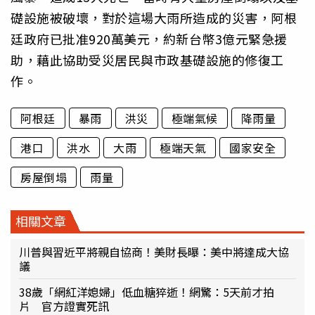
礎設施被破壞，對於這場大雨所造成的災害，阿根
廷政府已批准920萬美元，約新台幣3億元緊急援
助，藉此協助受災居民與市政基礎設施的修復工
作。
阿根廷
暴雨
洪災
極端氣候
降雨量
港口
洪水
大雨
極端天氣
國家安全
房屋倒塌
雨量
相關文章
川普與習近平將親自協商！美財長曝：美中將達成大協
議
38歲「網紅洋媳婦」低血糖猝逝！網驚：5天前才拍
片 官方證實死訊