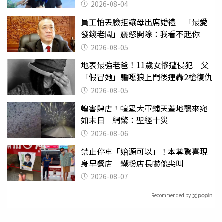
2026-08-04
員工怕丟臉拒讓母出席婚禮 「最愛
發錢老闆」震怒開除：我看不起你
2026-08-05
地表最強老爸！11歲女慘遭侵犯 父
「假冒她」騙噁狼上門後連轟2槍復仇
2026-08-05
蝗害肆虐！蝗蟲大軍鋪天蓋地襲來宛
如末日 網驚：聖經十災
2026-08-06
禁止停車「始源可以」！本尊驚喜現
身早餐店 鐵粉店長嚇傻尖叫
2026-08-07
Recommended by