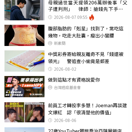
母親過世當天提領206萬辦後事「父
子遭判刑」 律師：搶錢先下手是
罪
2026-08-07 09:55
腹部脂肪的「剋星」找到了，常吃這
幾物，吃走大肚囊，瘦出小蠻腰
新素簡
中獎彩券寄給親友離奇不見「錢還被
領光」 警追查小偷竟是郵差
2026-08-02
做到這點才有資格說愛你
台灣癌症基金會
前員工才轉投李多慧！Joeman再談建
文爆紅 認「很清楚他的價值」
2026-08-06
27歲YouTuber獨旅喬治亞陳屍飯店