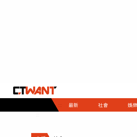
社會首頁
娛樂首頁
財經首頁
政
:::
最新
社會
娛
時事
即時
熱線
:::
直擊
大條
人物
調查
專題
３Ｃ