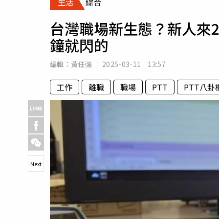
生活
綜合
人物
汽車
台灣職場新生態？新人來
專欄
鐘就閃的
房產新勢力
編輯：
黃任強
2025-03-11 13:57
工作
離職
職場
PTT
PTT八卦
Next