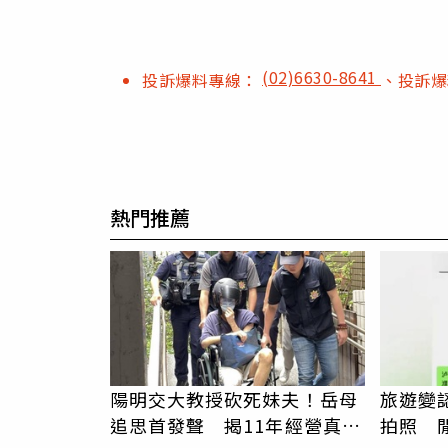
(02)6630-8641
投訴爆料專線：
、投訴
熱門推薦
陽明交大教授砍死妹夫！岳母
旅遊變
追思首發聲 揭11年經營真相
拍照 