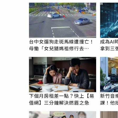
駁「爭產」
伯」奇
PR
台中女遛狗走斑馬線遭撞亡！
成為A
母慟「女兒隨媽祖修行去
拿到三
了」 駕駛過失致死判9月
PR
下個月房租差一點？快上【易
新竹音
借網】三分鐘解決燃眉之急
課！他
駁：閉