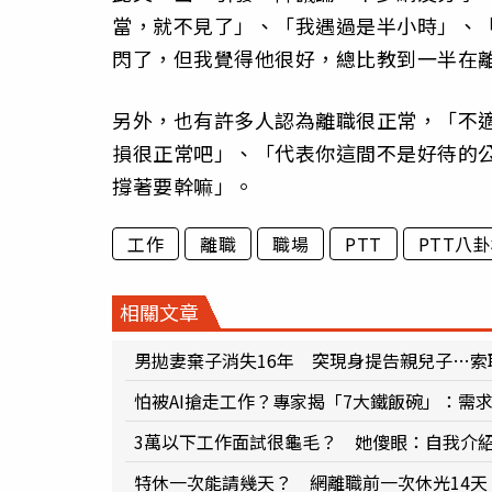
當，就不見了」、「我遇過是半小時」、「
閃了，但我覺得他很好，總比教到一半在
另外，也有許多人認為離職很正常，「不
損很正常吧」、「代表你這間不是好待的
撐著要幹嘛」。
工作
離職
職場
PTT
PTT八
相關文章
男拋妻棄子消失16年 突現身提告親兒子…索
怕被AI搶走工作？專家揭「7大鐵飯碗」：需
3萬以下工作面試很龜毛？ 她傻眼：自我介
特休一次能請幾天？ 網離職前一次休光14天