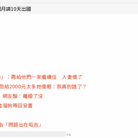
月請10天出國
房」：再給他們一家繼續住 人妻傻了
怨給2000元太多她傻眼：我真的錯了？
 網友酸：離婚了沒
當溜狗帶回安置
指「問題出在呱吉」
PR