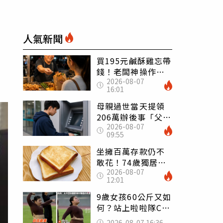
人氣新聞
買195元鹹酥雞忘帶
錢！老闆神操作
2026-08-07
「倒找5元」 全網
16:01
看哭：這就是台灣
母親過世當天提領
206萬辦後事「父子
2026-08-07
遭判刑」 律師：
09:55
搶錢先下手是罪
坐擁百萬存款仍不
敢花！74歲獨居翁
2026-08-07
「1餐只吃1片吐
12:01
司」 半年後暴瘦
嚇壞女兒
9歲女孩60公斤又如
何？站上啦啦隊C位
驚艷全場 千萬網
2026-08-07 16:36