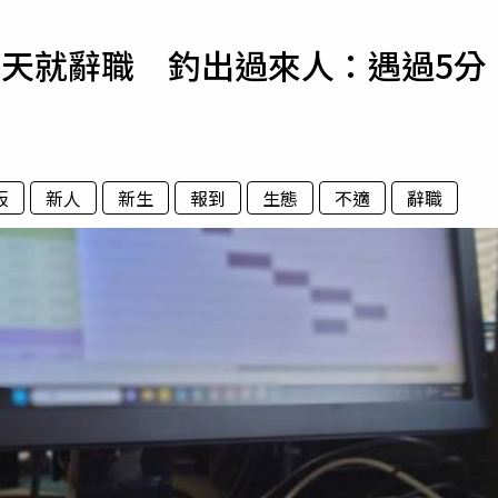
寵物
2天就辭職 釣出過來人：遇過5分
運勢
運動
梅酒
板
新人
新生
報到
生態
不適
辭職