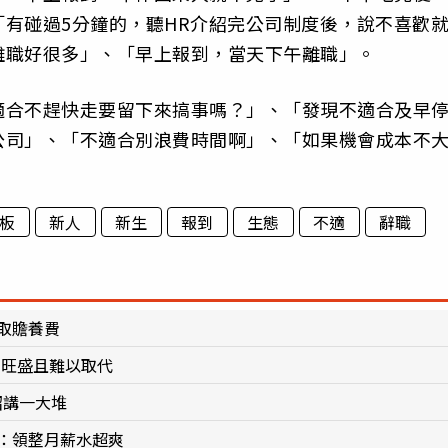
有碰過5分鐘的，聽HR介紹完公司制度後，說不喜歡
離職好很多」、「早上報到，當天下午離職」。
適合不趕快走要留下來搞事嗎？」、「發現不適合及早
公司」、「不適合別浪費時間啊」、「如果機會成本不
卦板
新人
新生
報到
生態
不適
辭職
取贍養費
求旺盛且難以取代
紹講一大堆
：領整月薪水超爽