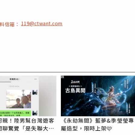
119@ctwant.com
爆料信箱：
PR
認親！陸男幫台灣遊客
《永劫無間》藍夢&季瑩瑩專
閒聊驚覺「是失聯大
屬造型，限時上架🩷