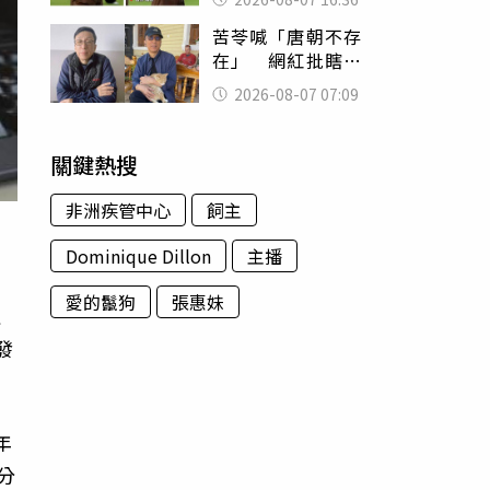
友被圈粉
苦苓喊「唐朝不存
在」 網紅批瞎編
歷史：李白、杜甫
2026-08-07 07:09
用鮮卑文寫詩？
關鍵熱搜
非洲疾管中心
飼主
Dominique Dillon
主播
愛的鬣狗
張惠妹
沒
發
年
分