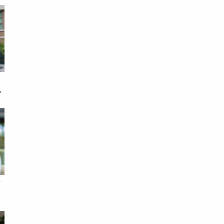
戀
次
借