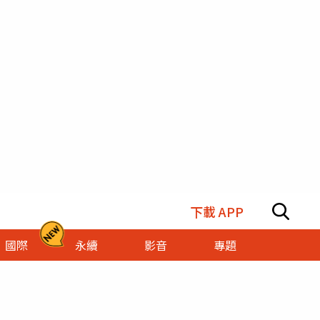
下載 APP
國際
永續
影音
專題