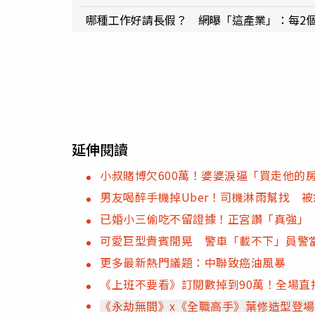
哪種工作好請長假？ 網曝「這產業」：每2個
延伸閱讀
小叔賭博欠600萬！婆婆淚逼「買走他的
男友喝醉手機掉Uber！司機淋雨幫找 被
已婚小三偷吃不留證據！正宮讚「真強」
可愛巨型貴賓閒晃 警車「載不下」員警
更多最新熱門議題：中聯致癌油風暴
《上班不要看》訂閱數掉到90萬！全場直
《永劫無間》x《全職高手》葉修造型登場