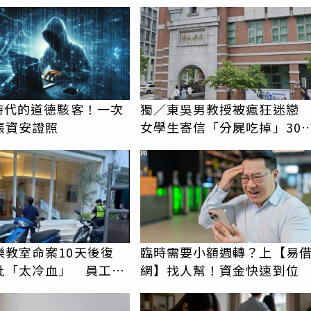
蹟重逢
I時代的道德駭客！一次
獨／東吳男教授被瘋狂迷
張資安證照
女學生寄信「分屍吃掉」30
騷擾！認罪免關
PR
樂教室命案10天後復
臨時需要小額週轉？上【易
批「太冷血」 員工怒
網】找人幫！資金快速到位
上嘴