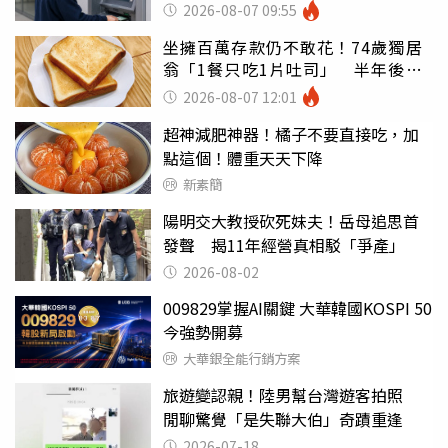
罪
2026-08-07 09:55
坐擁百萬存款仍不敢花！74歲獨居
翁「1餐只吃1片吐司」 半年後暴
瘦嚇壞女兒
2026-08-07 12:01
超神減肥神器！橘子不要直接吃，加
點這個！體重天天下降
新素簡
陽明交大教授砍死妹夫！岳母追思首
發聲 揭11年經營真相駁「爭產」
2026-08-02
009829掌握AI關鍵 大華韓國KOSPI 50
今強勢開募
大華銀全能行銷方案
旅遊變認親！陸男幫台灣遊客拍照
閒聊驚覺「是失聯大伯」奇蹟重逢
2026-07-18