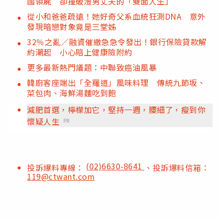
國領屍 卻撞破渣男丈夫的「雙面人生」
從小和爸爸疏遠！她好奇父系血統狂測DNA 意外
發現暗戀對象竟是三堂姊
32％之亂／融資催繳急急令發出！銀行保險貸款解
約潮起 小心賠上健康險附約
更多最新熱門議題：中聯致癌油風暴
韓廚客座端出「全羅道」風味料理 傳統九節坂、
菜包肉、海鮮湯麵吃到飽
減肥首選，檸檬加它，堅持一週，腰細了，瘦到你
懷疑人生
PR
(02)6630-8641
投訴爆料專線：
、投訴爆料信箱：
119@ctwant.com