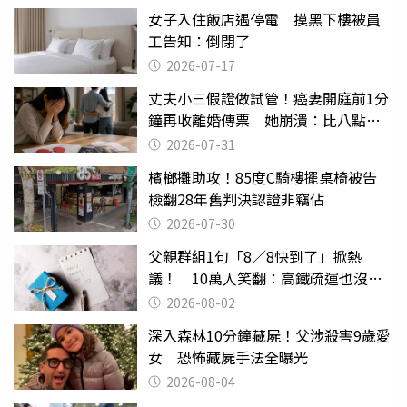
女子入住飯店遇停電 摸黑下樓被員
工告知：倒閉了
2026-07-17
丈夫小三假證做試管！癌妻開庭前1分
鐘再收離婚傳票 她崩潰：比八點檔
還扯
2026-07-31
檳榔攤助攻！85度C騎樓擺桌椅被告
檢翻28年舊判決認證非竊佔
2026-07-30
父親群組1句「8／8快到了」掀熱
議！ 10萬人笑翻：高鐵疏運也沒列
父親節
2026-08-02
深入森林10分鐘藏屍！父涉殺害9歲愛
女 恐怖藏屍手法全曝光
2026-08-04