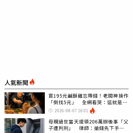
人氣新聞
買195元鹹酥雞忘帶錢！老闆神操作
「倒找5元」 全網看哭：這就是台
灣
2026-08-07 16:01
母親過世當天提領206萬辦後事「父
子遭判刑」 律師：搶錢先下手是