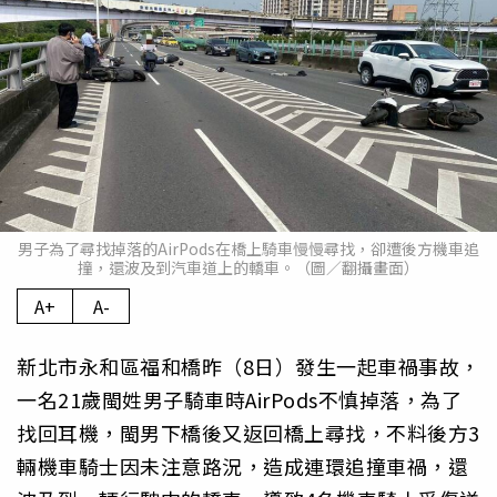
男子為了尋找掉落的AirPods在橋上騎車慢慢尋找，卻遭後方機車追
撞，還波及到汽車道上的轎車。（圖／翻攝畫面）
A+
A-
新北市永和區福和橋昨（8日）發生一起車禍事故，
一名21歲閩姓男子騎車時AirPods不慎掉落，為了
找回耳機，閩男下橋後又返回橋上尋找，不料後方3
輛機車騎士因未注意路況，造成連環追撞車禍，還