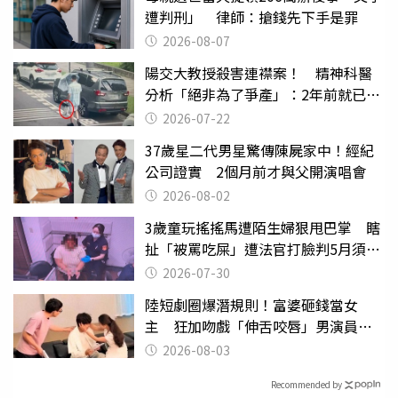
遭判刑」 律師：搶錢先下手是罪
2026-08-07
陽交大教授殺害連襟案！ 精神科醫
分析「絕非為了爭產」：2年前就已言
行詭異
2026-07-22
37歲星二代男星驚傳陳屍家中！經紀
公司證實 2個月前才與父開演唱會
2026-08-02
3歲童玩搖搖馬遭陌生婦狠甩巴掌 瞎
扯「被罵吃屎」遭法官打臉判5月須入
監
2026-07-30
陸短劇圈爆潛規則！富婆砸錢當女
主 狂加吻戲「伸舌咬唇」男演員崩
潰
2026-08-03
Recommended by