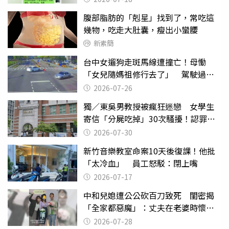
腹部脂肪的「剋星」找到了，常吃這
幾物，吃走大肚囊，瘦出小蠻腰
新素簡
台中女遛狗走斑馬線遭撞亡！母慟
「女兒隨媽祖修行去了」 駕駛過失
致死判9月
2026-07-26
獨／東吳男教授被瘋狂迷戀 女學生
寄信「分屍吃掉」30次騷擾！認罪免
關
2026-07-30
新竹音樂教室命案10天後復課！他批
「太冷血」 員工怒駁：閉上嘴
2026-07-17
中和兒媳遭公公砍百刀致死 閨密揭
「全家都惡魔」：丈夫在老婆時懷孕
摔東西
2026-07-28