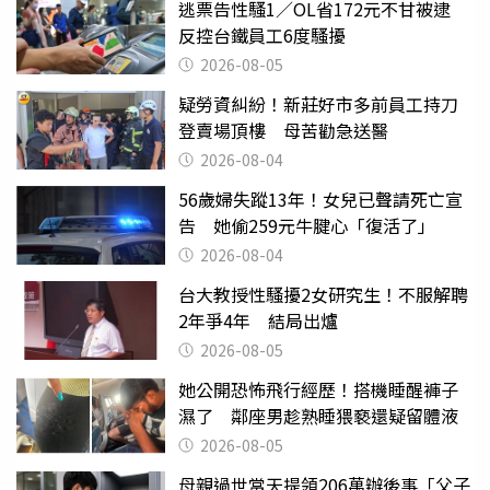
逃票告性騷1／OL省172元不甘被逮
反控台鐵員工6度騷擾
2026-08-05
疑勞資糾紛！新莊好市多前員工持刀
登賣場頂樓 母苦勸急送醫
2026-08-04
56歲婦失蹤13年！女兒已聲請死亡宣
告 她偷259元牛腱心「復活了」
2026-08-04
台大教授性騷擾2女研究生！不服解聘
2年爭4年 結局出爐
2026-08-05
她公開恐怖飛行經歷！搭機睡醒褲子
濕了 鄰座男趁熟睡猥褻還疑留體液
2026-08-05
母親過世當天提領206萬辦後事「父子