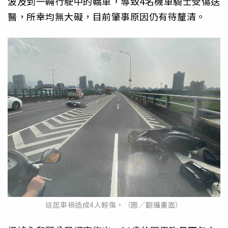
波及到一輛行駛中的轎車，導致4名機車騎士受傷送
醫，所幸均無大礙，目前肇事原因仍有待釐清。
這起車禍造成4人輕傷。（圖／翻攝畫面）