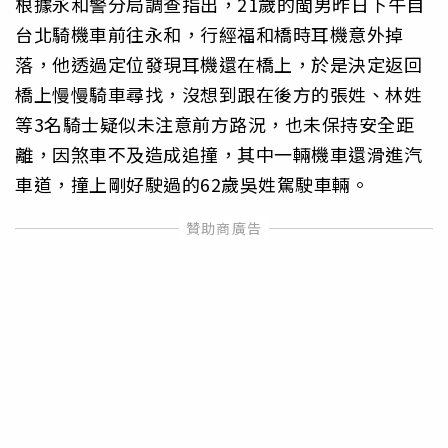
根據永和警分局調查指出，21歲的閩男昨日下午自
台北騎機車前往永和，行經福和橋時耳機意外掉
落，他透過定位發現耳機還在橋上，於是決定返回
橋上慢慢騎車尋找，沒想到跟在後方的張姓、林姓
等3名騎士疑似未注意前方路況，也未保持安全距
離，因煞車不及造成追撞，其中一輛機車還滑進汽
車道，撞上剛好駛過的62歲吳姓駕駛車輛。