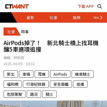
跳至主要內容區塊
下載 APP
最新
社會
娛樂
財經
社會
時事
AirPods掉了！ 新北騎士橋上找耳機
釀5車連環追撞
編輯：
林郁庭
2025-04-09 18:32
新北
車禍
耳機
AirPods
機車騎士
福和橋
行車紀錄器
安全距離
追撞
危險駕駛
路況
騎士