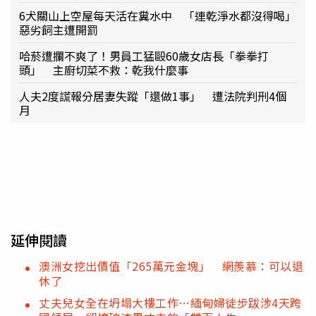
6犬關山上空屋每天活在糞水中 「連乾淨水都沒得喝」
惡劣飼主遭開罰
哈菸遭攔不爽了！男員工猛毆60歲女店長「拳拳打
頭」 主廚切菜不救：乾我什麼事
人夫2度謊報分居妻失蹤「還做1事」 遭法院判刑4個
月
延伸閱讀
澳洲女挖出價值「265萬元金塊」 網羨慕：可以退
休了
丈夫兒女全在坍塌大樓工作…緬甸婦徒步跋涉4天跨