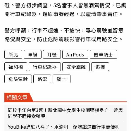
礙。警方初步調查，5名當事人皆無酒駕情況，已調
閱行車紀錄器，還原事發經過，以釐清肇事責任。
警方呼籲，行車不超速、不搶快，專心駕駛並留意
路況與安全，防止危險駕駛影響行車或用路安全。
新北
車禍
耳機
AirPods
機車騎士
福和橋
行車紀錄器
安全距離
追撞
危險駕駛
路況
騎士
相關文章
同校半年內第3起！新北國中女學生校園墜樓身亡 曾與
同學不睦接受輔導
YouBike進駐八斗子、水湳洞 深澳鐵道自行車更便利