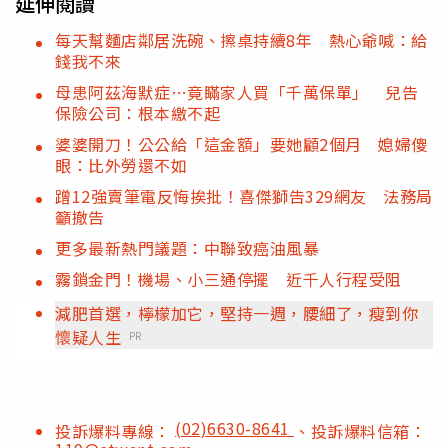
延伸閱讀
每天幫麵店鄰居洗碗、擦桌持續8年 熱心爺喊：給
錢我不來
母患阿茲海默症…竟瞞家人買「千萬保單」 兒告
保險公司：根本繳不起
婆婆開刀！公公給「這金額」要她顧2個月 媳婦傻
眼：比外勞還不如
蹭12強賣筆電反悔挨批！喜傑獅告329網友 法務局
籲撤告
更多最新熱門議題：中聯致癌油風暴
霧鎖金門！機場、小三通停擺 近千人行程受阻
減肥首選，檸檬加它，堅持一週，腰細了，瘦到你
懷疑人生
PR
(02)6630-8641
投訴爆料專線：
、投訴爆料信箱：