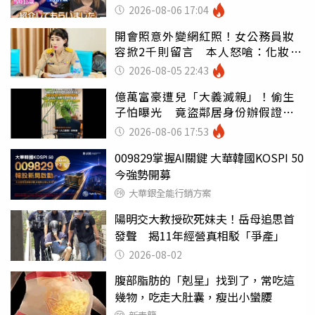
2026-08-06 17:04
開會照意外變網紅照！女公務員妝
容掀2千則留言 本人怒嗆：化妝有
錯嗎
2026-08-05 22:43
億萬富豪遭兒「大義滅親」！偷生
子怕曝光 竟盜鄰居身份辦假證落
戶
2026-08-06 17:53
009829掌握AI關鍵 大華韓國KOSPI 50
今強勢開募
大華銀全能行銷方案
陽明交大教授砍死妹夫！岳母追思首
發聲 揭11年經營真相駁「爭產」
2026-08-02
腹部脂肪的「剋星」找到了，常吃這
幾物，吃走大肚囊，瘦出小蠻腰