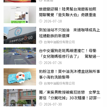
新素簡
旅遊變認親！陸男幫台灣遊客拍照
閒聊驚覺「是失聯大伯」奇蹟重逢
2026-07-18
到加油站不只加油 來速咖啡成爲上
班通勤族的新選擇
台灣中油股份有限公司
台中女遛狗走斑馬線遭撞亡！母慟
「女兒隨媽祖修行去了」 駕駛過失
致死判9月
2026-07-26
豹粉注意！買中油洗沐禮盒送無所事
事小海豹洗臉髮帶
台灣中油股份有限公司
獨／東吳男教授被瘋狂迷戀 女學生
寄信「分屍吃掉」30次騷擾！認罪免
關
2026-07-30