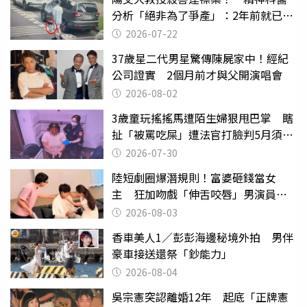
分析「絕非為了爭產」：2年前就已言
行詭異
2026-07-22
37歲星二代男星驚傳陳屍家中！經紀
公司證實 2個月前才與父開演唱會
2026-08-02
3歲童玩搖搖馬遭陌生婦狠甩巴掌 瞎
扯「被罵吃屎」遭法官打臉判5月須入
監
2026-07-30
陸短劇圈爆潛規則！富婆砸錢當女
主 狂加吻戲「伸舌咬唇」男演員崩
潰
2026-08-03
香車美人1／彭彭海邊秘境外拍 男伴
豪車接送還祭「鈔能力」
2026-08-04
吳宗憲突認離婚12年 起底「正牌憲