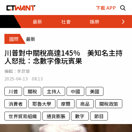
跳至主要內容區塊
下載 APP
最新
社會
娛樂
財經
國際
最新
川普對中關稅高達145% 美知名主持
人怒批：念數字像玩賓果
編輯：
李羿璇
2025-04-13 08:13
川普
關稅
主持人
中國
美國
消費者
耶魯大學
摩爾
商品
關稅政策
世界貿易組織
通貨膨脹
數字
節目