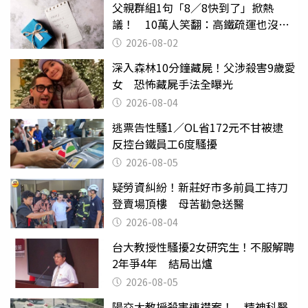
父親群組1句「8／8快到了」掀熱
議！ 10萬人笑翻：高鐵疏運也沒列
父親節
2026-08-02
深入森林10分鐘藏屍！父涉殺害9歲愛
女 恐怖藏屍手法全曝光
2026-08-04
逃票告性騷1／OL省172元不甘被逮
反控台鐵員工6度騷擾
2026-08-05
疑勞資糾紛！新莊好市多前員工持刀
登賣場頂樓 母苦勸急送醫
2026-08-04
台大教授性騷擾2女研究生！不服解聘
2年爭4年 結局出爐
2026-08-05
陽交大教授殺害連襟案！ 精神科醫