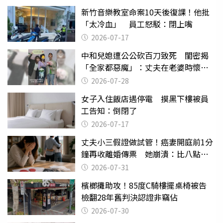
新竹音樂教室命案10天後復課！他批
「太冷血」 員工怒駁：閉上嘴
2026-07-17
中和兒媳遭公公砍百刀致死 閨密揭
「全家都惡魔」：丈夫在老婆時懷孕
摔東西
2026-07-28
女子入住飯店遇停電 摸黑下樓被員
工告知：倒閉了
2026-07-17
丈夫小三假證做試管！癌妻開庭前1分
鐘再收離婚傳票 她崩潰：比八點檔
還扯
2026-07-31
檳榔攤助攻！85度C騎樓擺桌椅被告
檢翻28年舊判決認證非竊佔
2026-07-30