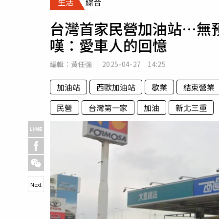
生活
綜合
人物
汽車
台灣首家民營加油站…無
專欄
嘆：愛車人的回憶
房產新勢力
編輯：
黃任強
2025-04-27 14:25
加油站
西歐加油站
歇業
結束營業
民營
台灣第一家
加油
新北三重
Next