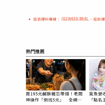
(02)6630-8641
投訴爆料專線：
、投訴
熱門推薦
買195元鹹酥雞忘帶錢！老闆
寬魚營
神操作「倒找5元」 全網看
「點名