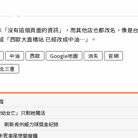
示「沒有這個頁面的資訊」，而其他店也都改名，像是
變成「西歐大直橋站 已經改成中油…」。
中油
西歐
Google地圖
消失
官網
北三重
蹤
2幼女亡」只剩她獨活
獎 刷新肯州威力球獎金紀錄
卡死車尾慘變廢鐵