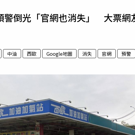
寵物
預警倒光「官網也消失」 大票網
運勢
運動
梅酒
中油
西歐
Google地圖
消失
官網
預警