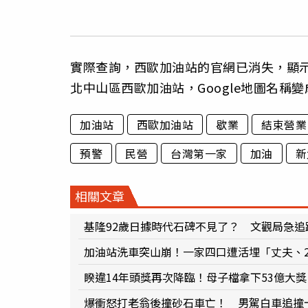
實際查詢，西歐加油站的官網已消失，顯
北中山區西歐加油站，Google地圖名稱
加油站
西歐加油站
歇業
結束營業
預警
民營
台灣第一家
加油
新
相關文章
基隆92歲日據時代石碑不見了？ 文觀局急追
加油站洗車突山崩！一家四口遭活埋「丈夫、
睽違14年頭獎再次降臨！母子檔拿下53億大
爆衝怒打老翁後撞砂石車亡！ 男駕白車追撞