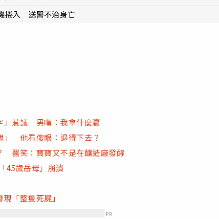
機捲入 送醫不治身亡
字」惹議 男嘆：我拿什麼贏
塊」 他看傻眼：退得下去？
？ 醫笑：寶寶又不是在釀造廠發酵
「45歲岳母」崩潰
發現「整隻死屍」
PR