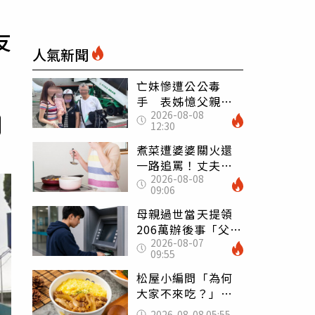
友
人氣新聞
亡妹慘遭公公毒
手 表姊憶父親節
2026-08-08
前夕：小舅舅仍到
12:30
殯儀館陪她說話
煮菜遭婆婆關火還
一路追罵！丈夫勸
2026-08-08
別計較「媽媽老
09:06
了」 人妻超崩
潰：我像台傭
母親過世當天提領
206萬辦後事「父子
2026-08-07
遭判刑」 律師：
09:55
搶錢先下手是罪
松屋小編問「為何
大家不來吃？」
一票人點出3大問
2026-08-08 05:55