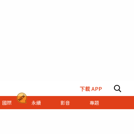
下載 APP
國際
永續
影音
專題