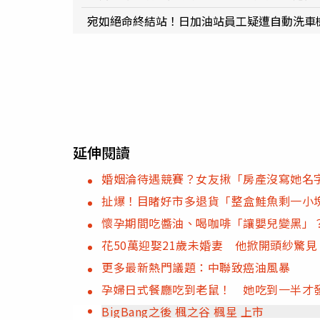
宛如絕命終結站！日加油站員工疑遭自動洗車
延伸閱讀
婚姻淪待遇競賽？女友揪「房產沒寫她名
扯爆！目睹好市多退貨「整盒鮭魚剩一小
懷孕期間吃醬油、喝咖啡「讓嬰兒變黑」
花50萬迎娶21歲未婚妻 他掀開頭紗驚見
更多最新熱門議題：中聯致癌油風暴
孕婦日式餐廳吃到老鼠！ 她吃到一半才
BigBang之後 楓之谷 楓星 上市