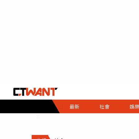
社會首頁
娛樂首頁
財經首頁
政
:::
最新
社會
娛
時事
即時
熱線
:::
直擊
大條
人物
調查
專題
３Ｃ