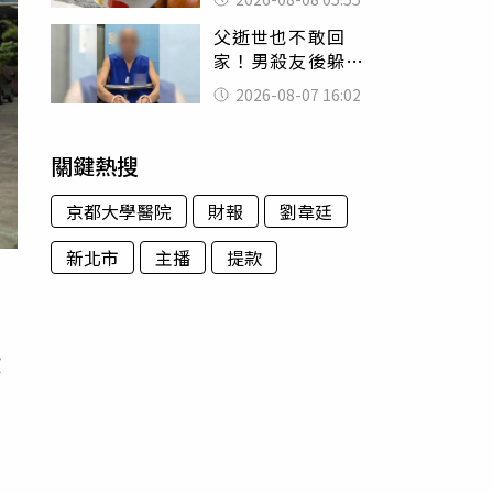
題：滿手好牌打到
父逝世也不敢回
爛
家！男殺友後躲深
山21年「活得像野
2026-08-07 16:02
人」 1關鍵出面自
首
關鍵熱搜
京都大學醫院
財報
劉韋廷
新北市
主播
提款
歇
中