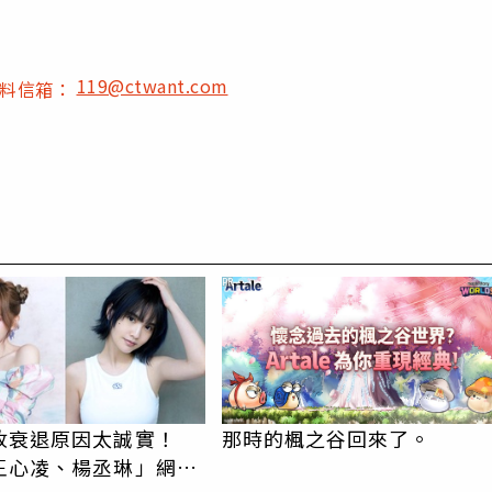
119@ctwant.com
爆料信箱：
PR
收衰退原因太誠實！
那時的楓之谷回來了。
王心凌、楊丞琳」網笑