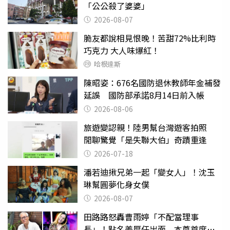
「公公殺了婆婆」
2026-08-07
脆友都說相見恨晚！苦甜72%比利時
巧克力 大人味爆紅！
哈根達斯
陳昭姿：676名國防退休教師年金補發
延誤 國防部承諾8月14日前入帳
2026-08-06
旅遊變認親！陸男幫台灣遊客拍照
閒聊驚覺「是失聯大伯」奇蹟重逢
2026-07-18
潘若迪揪兄弟一起「變女人」！沈玉
琳幫圓夢化身女僕
2026-08-07
田路路怒轟曹雨婷「不配當理事
長」！點名姜厚任出面 本尊首度回