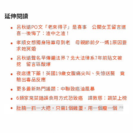
延伸閱讀
呂秋遠PO文「老來得子」是喜事 公關女王留言道
喜…後悔了：渣中之渣！
孝順女想獨身陪寡母到老 母親節前夕…媽1原因要
求她冥婚
呂秋遠聲名早傳遍法界？北大法律系7年前貼文被
挖 留言區酸爆
夜店遭下藥！英國19歲女腹痛尖叫、失憶送醫 竟
驗出毒品反應
更多最新熱門議題：中聯致癌油風暴
6類家常菜錯誤食用方式恐致癌 譚敦慈：蔬菜上榜
肚腩一抓一大把，只需1個雞蛋，用一個瘦一個
PR