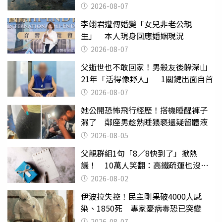
日
2026-08-07
李翊君遭傳婚變「女兒非老公親
生」 本人現身回應婚姻現況
2026-08-07
父逝世也不敢回家！男殺友後躲深山
21年「活得像野人」 1關鍵出面自首
2026-08-07
她公開恐怖飛行經歷！搭機睡醒褲子
濕了 鄰座男趁熟睡猥褻還疑留體液
2026-08-05
父親群組1句「8／8快到了」掀熱
議！ 10萬人笑翻：高鐵疏運也沒列
父親節
2026-08-02
伊波拉失控！民主剛果破4000人感
染、1850死 專家憂病毒恐已突變
2026-08-07