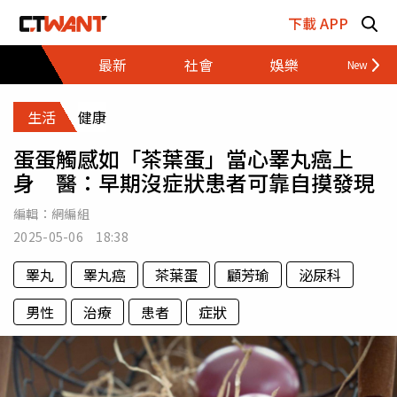
跳至主要內容區塊
下載 APP
最新
社會
娛樂
財經
生活
健康
蛋蛋觸感如「茶葉蛋」當心睪丸癌上
身 醫：早期沒症狀患者可靠自摸發現
編輯：
網編組
2025-05-06 18:38
睪丸
睪丸癌
茶葉蛋
顧芳瑜
泌尿科
男性
治療
患者
症狀