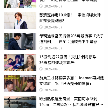
應了
2026-08-07
慈濟遭詐走10.6億！ 李怡貞曝女律
師背景提4疑點
2026-08-07
母親過世當天提領206萬辦後事「父子
遭判刑」 律師：搶錢先下手是罪
2026-08-07
15歲倒追27歲男！交往1個月懷孕
36歲當阿嬤故事曝光
2026-08-06
前員工才轉投李多慧！Joeman再談建
文爆紅 認「很清楚他的價值」
2026-08-06
歐洲熱浪逼出奇景！萊茵河水深剩
19cm 二戰沉船、長毛象骨骸重見天