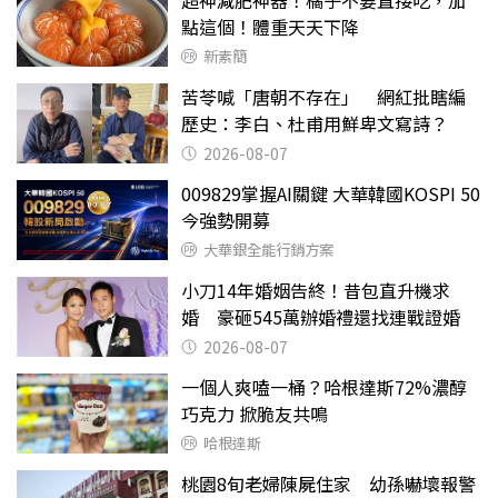
點這個！體重天天下降
新素簡
苦苓喊「唐朝不存在」 網紅批瞎編
歷史：李白、杜甫用鮮卑文寫詩？
2026-08-07
009829掌握AI關鍵 大華韓國KOSPI 50
今強勢開募
大華銀全能行銷方案
小刀14年婚姻告終！昔包直升機求
婚 豪砸545萬辦婚禮還找連戰證婚
2026-08-07
一個人爽嗑一桶？哈根達斯72%濃醇
巧克力 掀脆友共鳴
哈根達斯
桃園8旬老婦陳屍住家 幼孫嚇壞報警