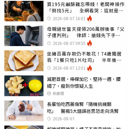
買195元鹹酥雞忘帶錢！老闆神操作
「倒找5元」 全網看哭：這就是台
灣
2026-08-07 16:01
母親過世當天提領206萬辦後事「父
子遭判刑」 律師：搶錢先下手是
罪
2026-08-07 09:55
坐擁百萬存款仍不敢花！74歲獨居
翁「1餐只吃1片吐司」 半年後暴
瘦嚇壞女兒
2026-08-07 12:01
減肥首選，檸檬加它，堅持一週，腰
細了，瘦到你懷疑人生
新素簡
長輩怕吃西藥傷腎「隨機挑幾顆
吃」 醫揭5大錯誤迷思恐走向洗腎
2026-08-07
超神減肥神器！橘子不要直接吃，加