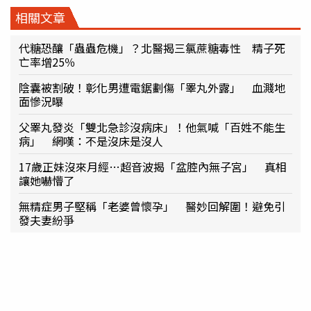
相關文章
代糖恐釀「蟲蟲危機」？北醫揭三氯蔗糖毒性 精子死
亡率增25％
陰囊被割破！彰化男遭電鋸劃傷「睪丸外露」 血濺地
面慘況曝
父睪丸發炎「雙北急診沒病床」！他氣喊「百姓不能生
病」 網嘆：不是沒床是沒人
17歲正妹沒來月經…超音波揭「盆腔內無子宮」 真相
讓她嚇懵了
無精症男子堅稱「老婆曾懷孕」 醫妙回解圍！避免引
發夫妻紛爭