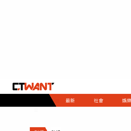
社會首頁
娛樂首頁
財經首頁
政
:::
最新
社會
娛
時事
即時
熱線
:::
直擊
大條
人物
調查
專題
３Ｃ