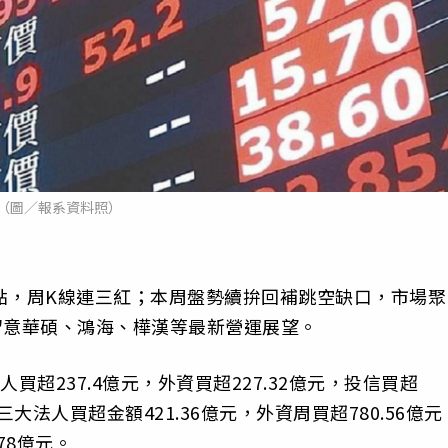
（圖／報系資料照）
5點，周K線連三紅；本周盤勢續拚回補跳空缺口，市場聚
留意華碩、鴻海、樺漢等最新營運展望。
人買超237.4億元，外資買超227.32億元，投信買超
三大法人買超金額421.36億元，外資周買超780.56億元
78億元。