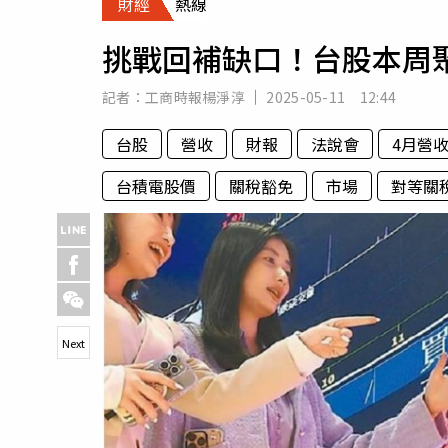
財經
熱線
人物
汽車
挑戰回補缺口！台股本周
專欄
房產新勢力
記者：
工商時報楊淨淳
2025-05-11 12:44
台股
營收
財報
法說會
4月營
台積電股價
關稅豁免
市場
對等關
Next