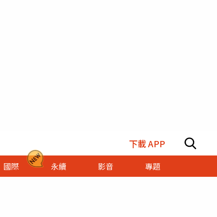
下載 APP
國際
永續
影音
專題