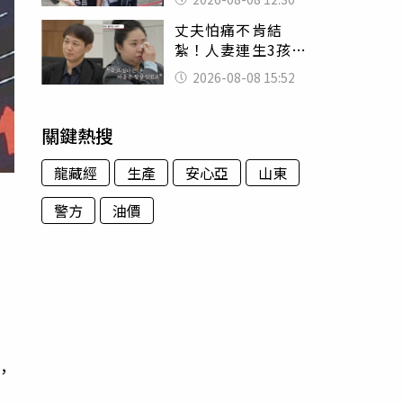
殯儀館陪她說話
丈夫怕痛不肯結
紮！人妻連生3孩
控遭家暴淚喊：真
2026-08-08 15:52
的好累
關鍵熱搜
龍藏經
生產
安心亞
山東
警方
油價
，