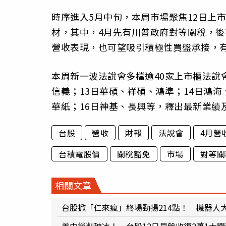
時序進入5月中旬，本周市場聚焦12日上市
材，其中，4月先有川普政府對等關稅，後
營收表現，也可望吸引積極性買盤承接，
本周新一波法說會多檔逾40家上市櫃法說
信義；13日華碩、祥碩、鴻準；14日鴻海
華紙；16日神基、長興等，釋出最新業績
台股
營收
財報
法說會
4月營
台積電股價
關稅豁免
市場
對等關
相關文章
台股掀「仁來瘋」終場勁揚214點！ 機器人