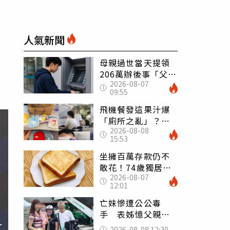
人氣新聞
母親過世當天提領
206萬辦後事「父子
2026-08-07
遭判刑」 律師：
09:55
搶錢先下手是罪
飛機餐發這果汁爆
「廁所之亂」？乘
2026-08-08
客崩潰：差點丟大
15:53
臉 醫揭3類人別亂
喝
坐擁百萬存款仍不
敢花！74歲獨居翁
2026-08-07
「1餐只吃1片吐
12:01
司」 半年後暴瘦
嚇壞女兒
亡妹慘遭公公毒
手 表姊憶父親節
前夕：小舅舅仍到
2026-08-08 12:30