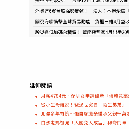
美中談判破冰！ 台股12日早盤收復2萬1大關
外資連6買台股強勢反彈！ 法人：本週聚焦「
關稅海嘯衝擊全球貿易動能 貨櫃三雄4月營
股災逢低加碼台積電！ 董座魏哲家4月出手20
延伸閱讀
月薪4784元…深圳女申請破產「債務竟高
從小生母離家！爸過世突冒「陌生弟弟」 
北漂多年有愧…他自願拋棄繼承父親千萬
白沙屯媽祖見「大罷免大成宮」轉彎倒車