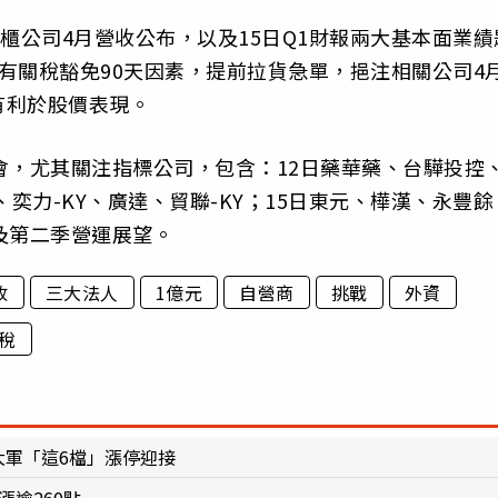
櫃公司4月營收公布，以及15日Q1財報兩大基本面業績
有關稅豁免90天因素，提前拉貨急單，挹注相關公司4
有利於股價表現。
會，尤其關注指標公司，包含：12日藥華藥、台驊投控
、奕力-KY、廣達、貿聯-KY；15日東元、樺漢、永豐餘
及第二季營運展望。
收
三大法人
1億元
自營商
挑戰
外資
稅
大軍「這6檔」漲停迎接