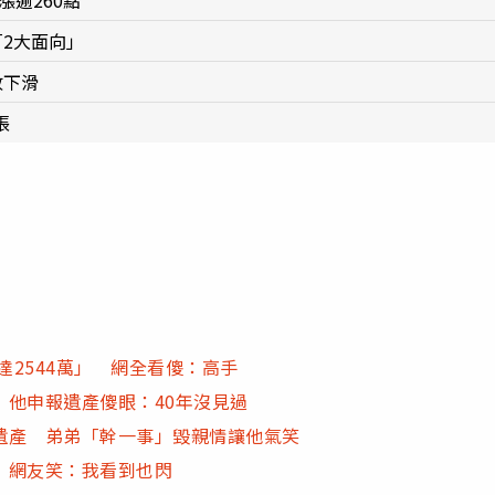
漲逾260點
2大面向」
收下滑
張
達2544萬」 網全看傻：高手
他申報遺產傻眼：40年沒見過
遺產 弟弟「幹一事」毀親情讓他氣笑
 網友笑：我看到也閃