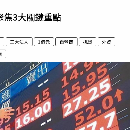
寵物
聚焦3大關鍵重點
運勢
運動
梅酒
收
三大法人
1億元
自營商
挑戰
外資
稅