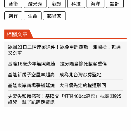
藝術
燈光秀
觀眾
科技
海洋
設計
創作
生命
藝術家
相關文章
罷團23日二階連署送件！罷免重蹈覆轍 謝國樑：難過
又沉重
基隆16歲少年無照飆速 撞分隔島慘死載客重傷
基隆新房子空屋率超高 成為北台灣炒房聖地
基隆東岸商場爭議延燒 大日優先定約權遭駁回
夫妻失和遷怒孩！基隆父「狂喝400cc高粱」枕頭悶殺5
歲兒 弒子趴趴走遭逮