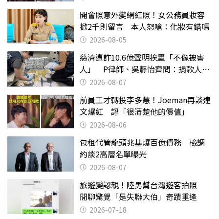
開會照意外變網紅照！女公務員妝容
掀2千則留言 本人怒嗆：化妝有錯嗎
2026-08-05
慈濟遭詐10.6億聲明挨轟「不像被害
人」 P律師、吳靜怡齊問：捐款人有
權知道真相
2026-08-07
前員工才轉投李多慧！Joeman再談建
文爆紅 認「很清楚他的價值」
2026-08-06
包租代管龍頭兆基爆百億債務 檢調
約談2高層名單曝光
2026-08-07
旅遊變認親！陸男幫台灣遊客拍照
閒聊驚覺「是失聯大伯」奇蹟重逢
2026-07-18