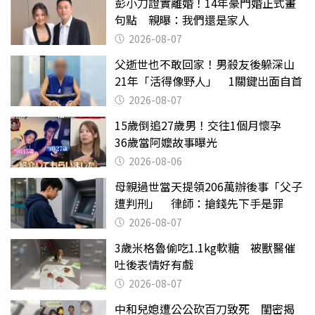
彭小刀證實離婚！14年豪門婚正式畫
句點 親曝：我們還是家人
2026-08-07
父逝世也不敢回家！男殺友後躲深山
21年「活得像野人」 1關鍵出面自首
2026-08-07
15歲倒追27歲男！交往1個月懷孕
36歲當阿嬤故事曝光
2026-08-06
母親過世當天提領206萬辦後事「父子
遭判刑」 律師：搶錢先下手是罪
2026-08-07
3歲米格魯偷吃1.1kg軟糖 被獸醫催
吐後表情好有戲
2026-08-07
中和兒媳遭公公砍百刀致死 閨密揭