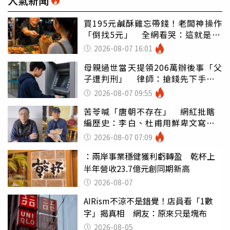
人氣新聞
買195元鹹酥雞忘帶錢！老闆神操作
「倒找5元」 全網看哭：這就是台
灣
2026-08-07 16:01
母親過世當天提領206萬辦後事「父
子遭判刑」 律師：搶錢先下手是
罪
2026-08-07 09:55
苦苓喊「唐朝不存在」 網紅批瞎
編歷史：李白、杜甫用鮮卑文寫
詩？
2026-08-07 07:09
：兩岸事業穩健獲利虧轉盈 乾杯上
半年營收23.7億元創同期新高
2026-08-07
AIRism不涼不是錯覺！店員看「1數
字」揭真相 網友：原來只是塊布
2026-08-05