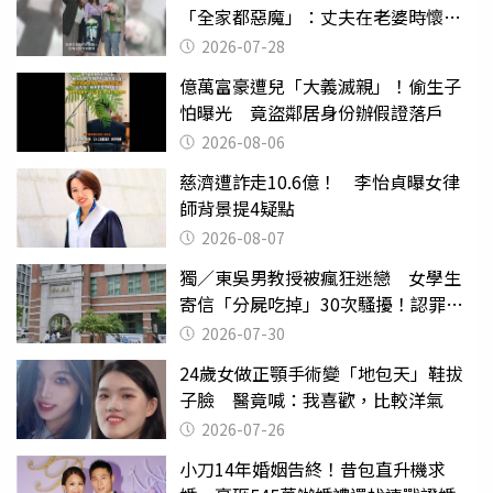
「全家都惡魔」：丈夫在老婆時懷孕
摔東西
2026-07-28
億萬富豪遭兒「大義滅親」！偷生子
怕曝光 竟盜鄰居身份辦假證落戶
2026-08-06
慈濟遭詐走10.6億！ 李怡貞曝女律
師背景提4疑點
2026-08-07
獨／東吳男教授被瘋狂迷戀 女學生
寄信「分屍吃掉」30次騷擾！認罪免
關
2026-07-30
24歲女做正顎手術變「地包天」鞋拔
子臉 醫竟喊：我喜歡，比較洋氣
2026-07-26
小刀14年婚姻告終！昔包直升機求