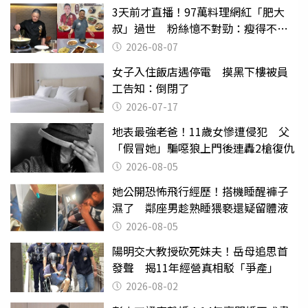
3天前才直播！97萬料理網紅「肥大
叔」過世 粉絲憶不對勁：瘦得不合
理
2026-08-07
女子入住飯店遇停電 摸黑下樓被員
工告知：倒閉了
2026-07-17
地表最強老爸！11歲女慘遭侵犯 父
「假冒她」騙噁狼上門後連轟2槍復仇
2026-08-05
她公開恐怖飛行經歷！搭機睡醒褲子
濕了 鄰座男趁熟睡猥褻還疑留體液
2026-08-05
陽明交大教授砍死妹夫！岳母追思首
發聲 揭11年經營真相駁「爭產」
2026-08-02