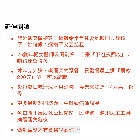
延伸閱讀
尪外遇又鬧娘家！逼離婚半年卻要她搬回去教孩
子 她傻眼：爛攤子又丟給我
26歲年輕女醫師公開副業 自豪「下班撿回收」：
賺得比醫院多
才叫完外送…老闆突約聚餐 已點餐員工遭「罰款
800元」嗆：可以辭職
炎炎夏日吃清涼水果消暑 專業醫提醒「4水果」傷
骨
更多最新熱門議題：中聯致癌油風暴
藍白聯手反廢死公投闖關 民進黨：濫用民主工具
掩護罷免危機
做到這點才有資格說愛你
PR