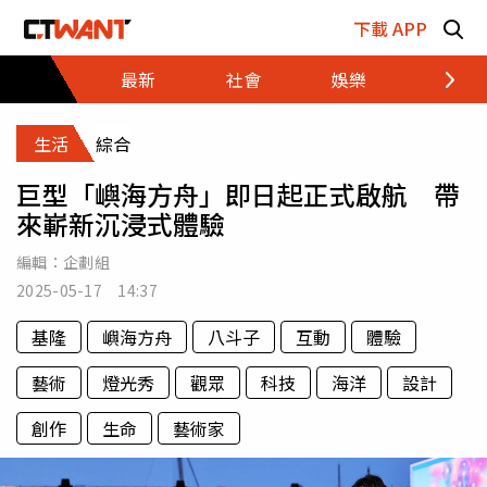
跳至主要內容區塊
下載 APP
最新
社會
娛樂
財經
生活
綜合
巨型「嶼海方舟」即日起正式啟航 帶
來嶄新沉浸式體驗
編輯：
企劃組
2025-05-17 14:37
基隆
嶼海方舟
八斗子
互動
體驗
藝術
燈光秀
觀眾
科技
海洋
設計
創作
生命
藝術家