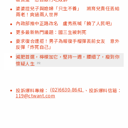
婆婆控兒子與媳婦「只生不養」 將育兒責任丟給
兩老！爽過兩人世界
內政部推中正路改名 盧秀燕喊「饒了人民吧」
更多最新熱門議題：國三生被刺死
要求復合遭拒！男子為報復手榴彈丟前女友 意外
反彈「炸死自己」
減肥首選，檸檬加它，堅持一週，腰細了，瘦到你
懷疑人生
PR
(02)6630-8641
投訴爆料專線：
、投訴爆料信箱：
119@ctwant.com