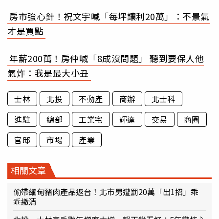
房市強心針！祝文宇喊「每坪讓利20萬」：不景氣
才是買點
年薪200萬！房仲喊「8成沒問題」 聽到要保人他
氣炸：我是最大小丑
士林
北投
不動產
商辦
北士科
進駐
總部
工業宅
輝達
交易
商圈
官邸
市場
產業
相關文章
偷帶緬甸豬肉產品返台！北市男遭罰20萬「出1招」乖
乖繳清