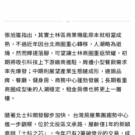
張旭嵐指出，其實士林區商業機能原本就相當成
熟，不過近年因台北商圈重心轉移，人潮略為退
燒，然而輝達落腳，可望讓士林商圈重返榮耀，初
期將吸引科技上下游廠商進駐，周邊小型餐飲需求
率先爆發；中期則展望產業生態鏈成形，連鎖品
牌、餐廳、健身房、商務中心蓬勃發展；長期看重
商圈成型後的人潮穩定，租金房價也將更上一層
樓。
隨著北士科開發腳步加快， 台灣房屋集團趨勢中心
進一步觀察，位於北投區文承路、屋齡僅1年的新穎
商辦「士科之芯」，今年已有2筆破億元的交易，成