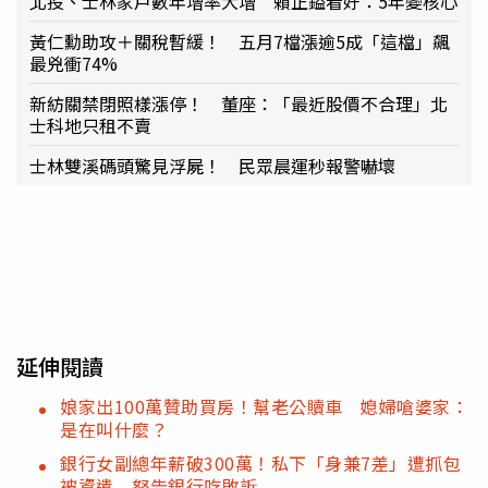
北投、士林家戶數年增率大增 賴正鎰看好：5年變核心
黃仁勳助攻＋關稅暫緩！ 五月7檔漲逾5成「這檔」飆
最兇衝74%
新紡關禁閉照樣漲停！ 董座：「最近股價不合理」北
士科地只租不賣
士林雙溪碼頭驚見浮屍！ 民眾晨運秒報警嚇壞
延伸閱讀
娘家出100萬贊助買房！幫老公贖車 媳婦嗆婆家：
是在叫什麼？
銀行女副總年薪破300萬！私下「身兼7差」遭抓包
被資遣 怒告銀行吃敗訴