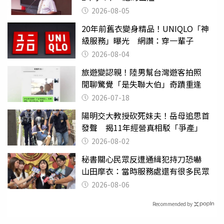
2026-08-05
20年前舊衣變身精品！UNIQLO「神
級服務」曝光 網讚：穿一輩子
2026-08-04
旅遊變認親！陸男幫台灣遊客拍照
閒聊驚覺「是失聯大伯」奇蹟重逢
2026-07-18
陽明交大教授砍死妹夫！岳母追思首
發聲 揭11年經營真相駁「爭產」
2026-08-02
秘書關心民眾反遭通緝犯持刀恐嚇
山田摩衣：當時服務處還有很多民眾
2026-08-06
Recommended by