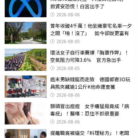
掀資安恐慌！白宮出手了
2026-08-06
曾年收破4千萬！他坐擁豪宅名車一夕
之間「啪！沒了」 如今卻說更富有
2026-08-05
環法女子自行車賽爆「胸罩作弊」！
空氣阻力可降3.6％ 官方急出手
2026-08-05
癌末男缺錢鋌而走險 德國郵寄3D玩
具熊夾藏逾1公斤K他命遭查獲
2026-08-06
額頭冒出痘痘 女手癢猛摳竟成「病
毒疣」！醫嘆：忍住不抓很重要
2026-08-06
提離職竟被逼交「料理秘方」！老闆