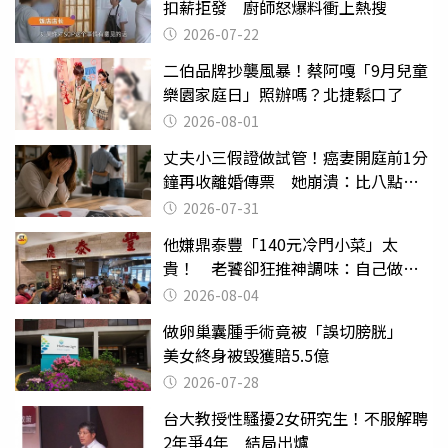
扣薪拒發 廚師怒爆料衝上熱搜
2026-07-22
二伯品牌抄襲風暴！蔡阿嘎「9月兒童
樂園家庭日」照辦嗎？北捷鬆口了
2026-08-01
丈夫小三假證做試管！癌妻開庭前1分
鐘再收離婚傳票 她崩潰：比八點檔
還扯
2026-07-31
他嫌鼎泰豐「140元冷門小菜」太
貴！ 老饕卻狂推神調味：自己做不
出來
2026-08-04
做卵巢囊腫手術竟被「誤切膀胱」
美女終身被毀獲賠5.5億
2026-07-28
台大教授性騷擾2女研究生！不服解聘
2年爭4年 結局出爐