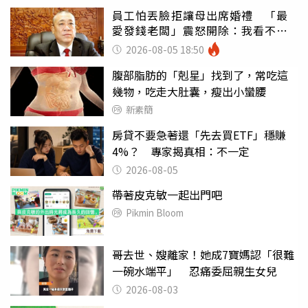
員工怕丟臉拒讓母出席婚禮 「最
愛發錢老闆」震怒開除：我看不起
你
2026-08-05 18:50
腹部脂肪的「剋星」找到了，常吃這
幾物，吃走大肚囊，瘦出小蠻腰
新素簡
房貸不要急著還「先去買ETF」穩賺
4%？ 專家揭真相：不一定
2026-08-05
帶著皮克敏一起出門吧
Pikmin Bloom
哥去世、嫂離家！她成7寶媽認「很難
一碗水端平」 忍痛委屈親生女兒
2026-08-03