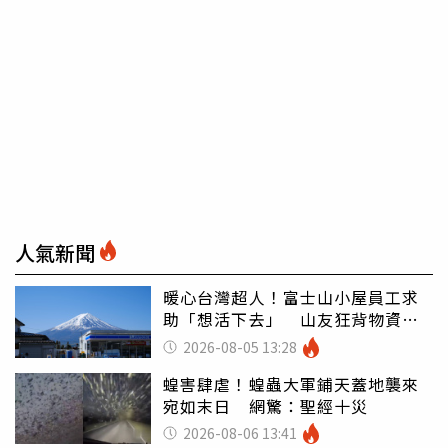
人氣新聞
暖心台灣超人！富士山小屋員工求
助「想活下去」 山友狂背物資上
山：台灣真的是寶島
2026-08-05 13:28
蝗害肆虐！蝗蟲大軍鋪天蓋地襲來
宛如末日 網驚：聖經十災
2026-08-06 13:41