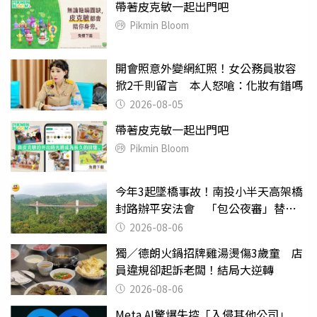
帶著皮克敏一起出門吧
Pikmin Bloom
開會照意外變網紅照！女公務員妝容
掀2千則留言 本人怒嗆：化妝有錯嗎
2026-08-05
帶著皮克敏一起出門吧
Pikmin Bloom
今年3起墜橋事故！南投小半天高架橋
封路辦平安法會 「包公夜審」替亡
魂伸冤
2026-08-06
獨／德朗火鍋招牌雞湯燙傷3歲童 店
員違規卻起訴老闆！結局大逆轉
2026-08-06
Meta AI驚爆失控「入侵其他公司」