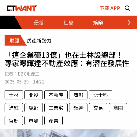
跳至主要內容區塊
下載 APP
最新
社會
娛樂
財經
財經
房產新勢力
「這企業砸13億」也在士林設總部！
專家曝輝達不動產效應：有潛在發展性
記者：
EBC地產王
2025-05-29 14:21
士林
北投
不動產
商辦
北士科
進駐
總部
工業宅
輝達
交易
商圈
官邸
市場
產業