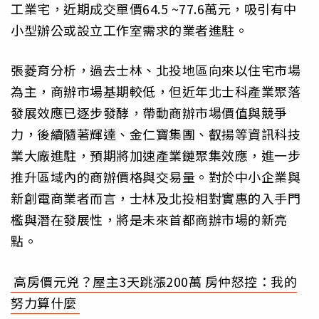
工業宅，近期成交單價64.5 ~77.6萬元，吸引有中
小型辦公或設立工作室需求的業者進駐。
張菱育分析，過去士林、北投地區向來以住宅市場
為主，商辦市場基期較低，但近年北士科產業聚落
發展效應已逐步發酵，帶動商辦市場價值與競爭
力，後續隨著輝達、金仁寶集團、叡揚等資訊科技
業大廠進駐，預期將加速產業鏈聚集效應，進一步
推升區域內的商辦價格與交易量。對於中小企業與
新創電商業者而言，士林及北投相對實惠的入手門
檻與潛在發展性，將是未來首都商辦市場的新亮
點。
高房價元兇？屋主3天跳漲200萬 房仲怒控：我的
努力算什麼