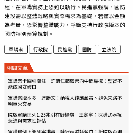
程，在軍購實務上恐難以執行。民進黨強調，國防
建設需以整體戰略與實際需求為基礎，若僅以金額
為考量，恐影響整體戰力，呼籲支持行政院版本的
國防特別預算規劃。
軍購案
行政院
民進黨
國防
立法院
相關文章
軍購案卡關引關注 許毓仁籲藍營向中間靠攏：監督不
能成國安破口
軍購案版本多 連勝文：納稅人錢應嚴審、避免來路不
明軍火交易
院版軍購匡列1.25兆引在野疑慮 王定宇：採購武器視
急迫與需求性評估
軍購條例下週列案排審 陳冠廷喊話藍白：挺院版否則