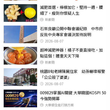
減肥首選，檸檬加它，堅持一週，腰
細了，瘦到你懷疑人生
新素簡
石崇良籲公開中聯會議紀錄 中市府
反批中央專家會議決策待說明
2026-08-07
超神減肥神器！橘子不要直接吃，加
點這個！體重天天下降
新素簡
桃園8旬老婦陳屍住家 幼孫嚇壞報警
「公公殺了婆婆」
2026-08-07
009829掌握AI關鍵 大華韓國KOSPI 50
今強勢開募
大華銀全能行銷方案