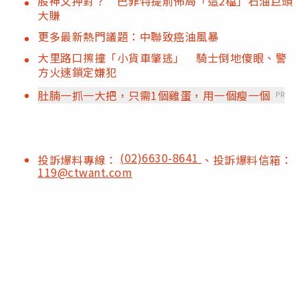
股神又押對？ 巴菲特提前佈局「這2檔」石油巨頭
大賺
更多最新熱門議題：中聯致癌油風暴
大里路口擦撞「小貨車肇逃」 騎士倒地傻眼、警
方火速鎖定嫌犯
肚腩一抓一大把，只需1個雞蛋，用一個瘦一個
PR
(02)6630-8641
投訴爆料專線：
、投訴爆料信箱：
119@ctwant.com