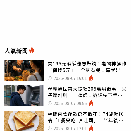
人氣新聞
買195元鹹酥雞忘帶錢！老闆神操作
「倒找5元」 全網看哭：這就是台
灣
2026-08-07 16:01
母親過世當天提領206萬辦後事「父
子遭判刑」 律師：搶錢先下手是
罪
2026-08-07 09:55
坐擁百萬存款仍不敢花！74歲獨居
翁「1餐只吃1片吐司」 半年後暴
瘦嚇壞女兒
2026-08-07 12:01