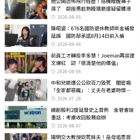
她公開恐怖飛行經歷！搭機睡醒褲子
濕了 鄰座男趁熟睡猥褻還疑留體液
2026-08-05
陳昭姿：676名國防退休教師年金補發
延誤 國防部承諾8月14日前入帳
2026-08-06
前員工才轉投李多慧！Joeman再談建
文爆紅 認「很清楚他的價值」
2026-08-06
中和兒媳遭公公砍百刀致死 閨密揭
「全家都惡魔」：丈夫在老婆時懷孕
摔東西
2026-07-28
緯創股利2度延發史上首例 金管會說
重話：考慮收回股務自辦
2026-08-07
陽明交大教授砍死妹夫！岳母追思首