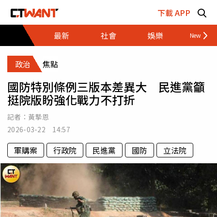
跳至主要內容區塊
下載 APP
最新
社會
娛樂
財經
政治
焦點
國防特別條例三版本差異大 民進黨籲
挺院版盼強化戰力不打折
記者：
黃摯恩
2026-03-22 14:57
軍購案
行政院
民進黨
國防
立法院