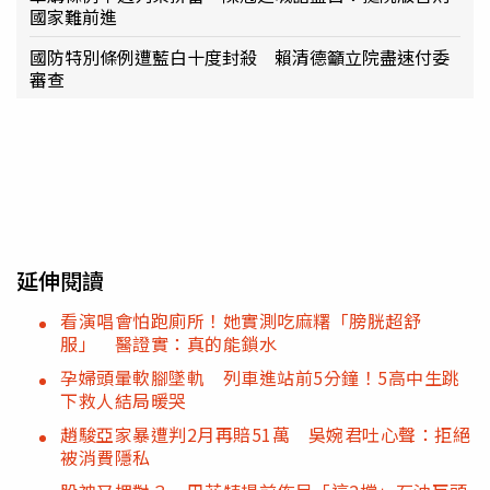
國家難前進
國防特別條例遭藍白十度封殺 賴清德籲立院盡速付委
審查
延伸閱讀
看演唱會怕跑廁所！她實測吃麻糬「膀胱超舒
服」 醫證實：真的能鎖水
孕婦頭暈軟腳墜軌 列車進站前5分鐘！5高中生跳
下救人結局暖哭
趙駿亞家暴遭判2月再賠51萬 吳婉君吐心聲：拒絕
被消費隱私