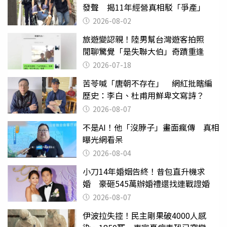
發聲 揭11年經營真相駁「爭產」
2026-08-02
旅遊變認親！陸男幫台灣遊客拍照
閒聊驚覺「是失聯大伯」奇蹟重逢
2026-07-18
苦苓喊「唐朝不存在」 網紅批瞎編
歷史：李白、杜甫用鮮卑文寫詩？
2026-08-07
不是AI！他「沒脖子」畫面瘋傳 真相
曝光網看呆
2026-08-04
小刀14年婚姻告終！昔包直升機求
婚 豪砸545萬辦婚禮還找連戰證婚
2026-08-07
伊波拉失控！民主剛果破4000人感