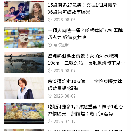
15歲倒追27歲男！交往1個月懷孕
36歲當阿嬤故事曝光
2026-08-06
一個人爽嗑一桶？哈根達斯72%濃醇
巧克力 掀脆友共鳴
哈根達斯
歐洲熱浪逼出奇景！萊茵河水深剩
19cm 二戰沉船、長毛象骨骸重見天
日
2026-08-07
慈濟遭詐走10.6億！ 李怡貞曝女律
師背景提4疑點
2026-08-07
吃鹹酥雞多1步驟超重要！妹子1貼心
習慣曝光 網讚爆：救了清潔員
2026-07-12