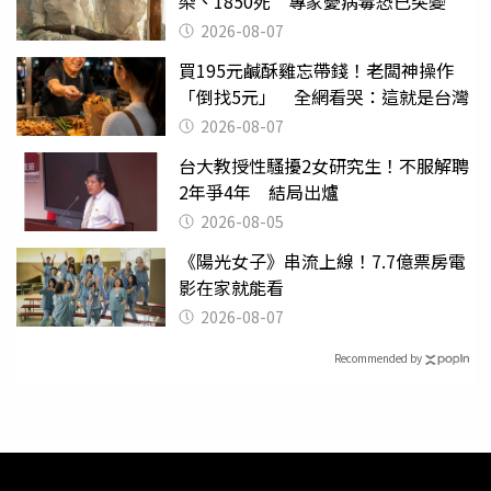
染、1850死 專家憂病毒恐已突變
2026-08-07
買195元鹹酥雞忘帶錢！老闆神操作
「倒找5元」 全網看哭：這就是台灣
2026-08-07
台大教授性騷擾2女研究生！不服解聘
2年爭4年 結局出爐
2026-08-05
《陽光女子》串流上線！7.7億票房電
影在家就能看
2026-08-07
Recommended by