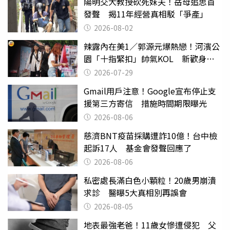
陽明交大教授砍死妹夫！岳母追思首
發聲 揭11年經營真相駁「爭產」
2026-08-02
辣露內在美1／郭源元爆熱戀！河濱公
園「十指緊扣」帥氣KOL 新歡身份
曝光
2026-07-29
Gmail用戶注意！Google宣布停止支
援第三方寄信 措施時間期限曝光
2026-08-06
慈濟BNT疫苗採購遭詐10億！台中檢
起訴17人 基金會發聲回應了
2026-08-06
私密處長滿白色小顆粒！20歲男崩潰
求診 醫曝5大真相別再誤會
2026-08-05
地表最強老爸！11歲女慘遭侵犯 父