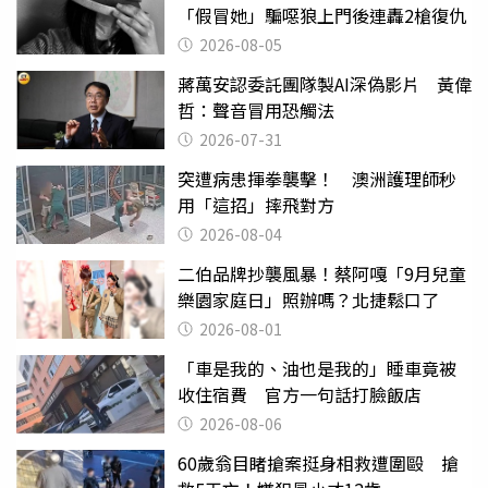
「假冒她」騙噁狼上門後連轟2槍復仇
2026-08-05
蔣萬安認委託團隊製AI深偽影片 黃偉
哲：聲音冒用恐觸法
2026-07-31
突遭病患揮拳襲擊！ 澳洲護理師秒
用「這招」摔飛對方
2026-08-04
二伯品牌抄襲風暴！蔡阿嘎「9月兒童
樂園家庭日」照辦嗎？北捷鬆口了
2026-08-01
「車是我的、油也是我的」睡車竟被
收住宿費 官方一句話打臉飯店
2026-08-06
60歲翁目睹搶案挺身相救遭圍毆 搶