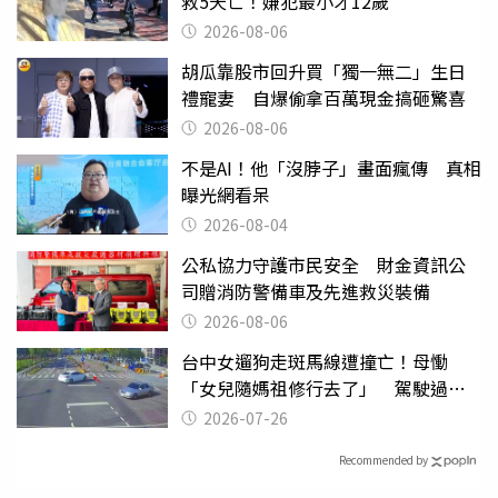
救5天亡！嫌犯最小才12歲
2026-08-06
胡瓜靠股市回升買「獨一無二」生日
禮寵妻 自爆偷拿百萬現金搞砸驚喜
2026-08-06
不是AI！他「沒脖子」畫面瘋傳 真相
曝光網看呆
2026-08-04
公私協力守護市民安全 財金資訊公
司贈消防警備車及先進救災裝備
2026-08-06
台中女遛狗走斑馬線遭撞亡！母慟
「女兒隨媽祖修行去了」 駕駛過失
致死判9月
2026-07-26
Recommended by