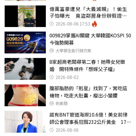
億萬富豪遭兒「大義滅親」！偷生
子怕曝光 竟盜鄰居身份辦假證落
戶
2026-08-06 17:53
009829掌握AI關鍵 大華韓國KOSPI 50
今強勢開募
大華銀全能行銷方案
8家超商老闆尋第二春！她帶女兒徵
婚 開特殊條件「想嫁父子檔」
2026-08-02
腹部脂肪的「剋星」找到了，常吃這
幾物，吃走大肚囊，瘦出小蠻腰
新素簡
誆有BNT管道海撈10.6億！美女前律
師公會理事長狂囤232公斤黃金 17人
遭起訴
2026-08-06