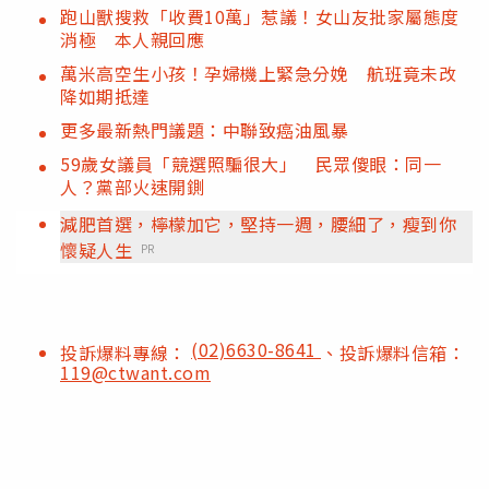
跑山獸搜救「收費10萬」惹議！女山友批家屬態度
消極 本人親回應
萬米高空生小孩！孕婦機上緊急分娩 航班竟未改
降如期抵達
更多最新熱門議題：中聯致癌油風暴
59歲女議員「競選照騙很大」 民眾傻眼：同一
人？黨部火速開鍘
減肥首選，檸檬加它，堅持一週，腰細了，瘦到你
懷疑人生
PR
(02)6630-8641
投訴爆料專線：
、投訴爆料信箱：
119@ctwant.com