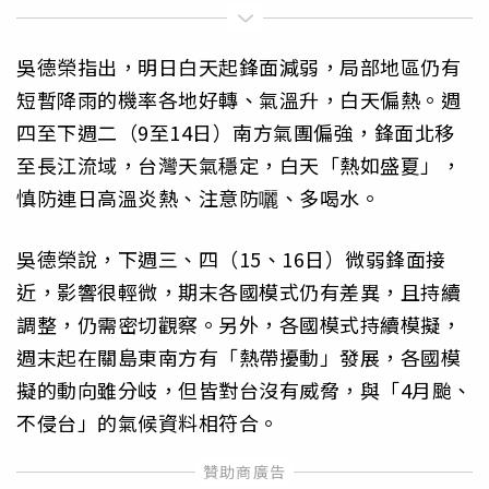
吳德榮指出，明日白天起鋒面減弱，局部地區仍有
短暫降雨的機率各地好轉、氣溫升，白天偏熱。週
四至下週二（9至14日）南方氣團偏強，鋒面北移
至長江流域，台灣天氣穩定，白天「熱如盛夏」，
慎防連日高溫炎熱、注意防囇、多喝水。
吳德榮說，下週三、四（15、16日）微弱鋒面接
近，影響很輕微，期末各國模式仍有差異，且持續
調整，仍需密切觀察。另外，各國模式持續模擬，
週末起在關島東南方有「熱帶擾動」發展，各國模
擬的動向雖分岐，但皆對台沒有威脅，與「4月颱、
不侵台」的氣候資料相符合。