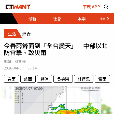
跳至主要內容區塊
下載 APP
最新
社會
娛樂
財經
生活
綜合
今春雨鋒面到「全台變天」 中部以北
防雷擊、致災雨
編輯：
蔡斯媛
2026-04-07 07:14
春雨
鋒面
轉涼
吳德榮
林得恩
雷雨