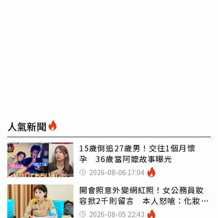
人氣新聞
15歲倒追27歲男！交往1個月懷
孕 36歲當阿嬤故事曝光
2026-08-06 17:04
開會照意外變網紅照！女公務員妝
容掀2千則留言 本人怒嗆：化妝有
錯嗎
2026-08-05 22:43