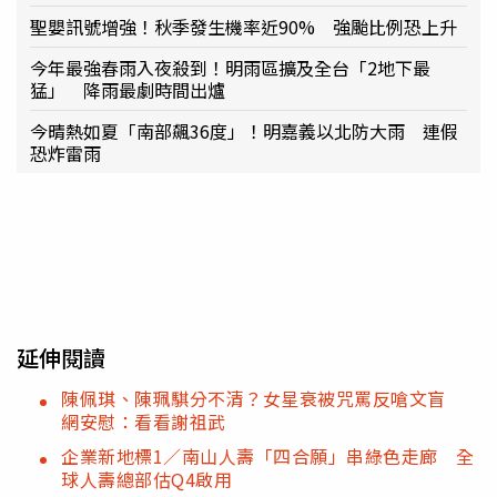
聖嬰訊號增強！秋季發生機率近90% 強颱比例恐上升
今年最強春雨入夜殺到！明雨區擴及全台「2地下最
猛」 降雨最劇時間出爐
今晴熱如夏「南部飆36度」！明嘉義以北防大雨 連假
恐炸雷雨
延伸閱讀
陳佩琪、陳珮騏分不清？女星衰被咒罵反嗆文盲
網安慰：看看謝祖武
企業新地標1／南山人壽「四合願」串綠色走廊 全
球人壽總部估Q4啟用