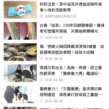
豹粉注意！買中油洗沐禮盒送無所事
事小海豹洗臉髮帶
台灣中油股份有限公司
古書「逃家」150年回歸圖書館！藏身
老宅壁爐茶葉箱 天價逾期費曝光
2026-08-01
獨／德朗火鍋招牌雞湯燙傷3歲童 店
員違規卻起訴老闆！結局大逆轉
2026-08-06
高雄欠到台北！長庚、榮總、部立醫
院都受害 「醫療暴力男」離譜紀錄
曝光
2026-08-06
醫療暴力！「欠醫藥費」要求開診斷
證明遭拒 病患暴打耕莘員工畫面曝
光
2026-08-06