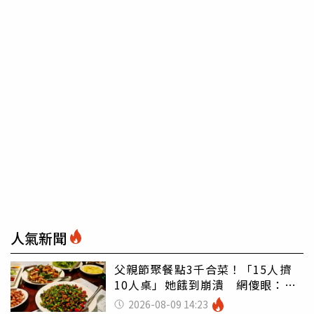
人氣新聞
父親節聚餐點3千合菜！「15人擠
10人桌」她餓到崩潰 網傻眼：讓
店家看笑話
2026-08-09 14:23