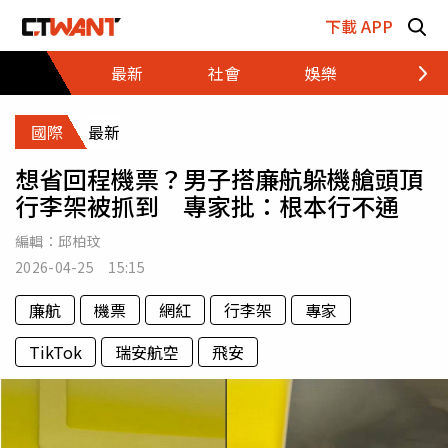
跳至主要內容區塊
下載 APP
最新
社會
娛樂
財經
國際
最新
想省回程機票？男子搭廉航躲機艙頭頂
行李架被抓到 專家批：根本行不通
編輯：
邱柏玟
2026-04-25 15:15
廉航
機票
網紅
行李架
專家
TikTok
瑞安航空
飛安