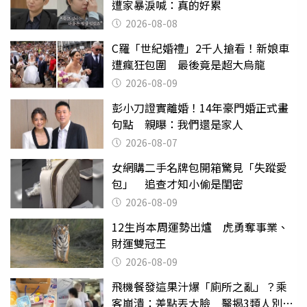
遭家暴淚喊：真的好累
2026-08-08
C羅「世紀婚禮」2千人搶看！新娘車
遭瘋狂包圍 最後竟是超大烏龍
2026-08-09
彭小刀證實離婚！14年豪門婚正式畫
句點 親曝：我們還是家人
2026-08-07
女網購二手名牌包開箱驚見「失蹤愛
包」 追查才知小偷是閨密
2026-08-09
12生肖本周運勢出爐 虎勇奪事業、
財運雙冠王
2026-08-09
飛機餐發這果汁爆「廁所之亂」？乘
客崩潰：差點丟大臉 醫揭3類人別亂