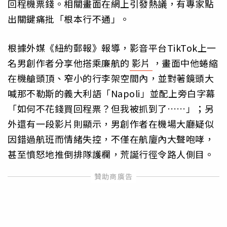
回程機票錢。相關畫面在網上引發熱議，有專家點
出關鍵痛批「根本行不通」。
根據外媒《紐約郵報》報導，影音平台TikTok上一
名男創作者分享他搭乘廉航的
影片
，畫面中他蜷縮
在機艙頭頂、窄小的行李架空間內，並對著鏡頭大
喊那不勒斯的義大利語「Napoli」並配上旁白字幕
「如何不花錢買回程票？但我被抓到了……」；另
外還有一段影片則顯示，男創作者在機場大廳疑似
因錯過航班而情緒失控，不僅在航廈內大聲咆哮，
甚至憤怒地推倒排隊護欄，荒誕行徑令路人側目。