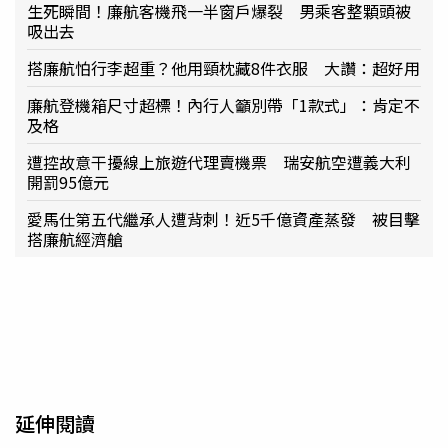
生死瞬間！廉航客機飛一半窗戶爆裂 男乘客整顆頭被
吸出去
搭廉航怕行李超重？他用頸枕藏8件衣服 大讚：超好用
廉航登機箱尺寸超標！內行人籲別帶「1款式」：肯定不
及格
遭控故意干擾線上旅遊代理賣機票 瑞安航空遭義大利
開罰95億元
愛馬仕第五代繼承人遭背刺！近5千億資產蒸發 被目擊
搭廉航經濟艙
延伸閱讀