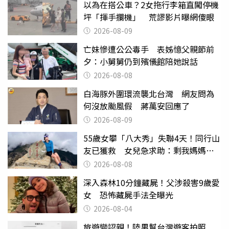
以為在搭公車？2女拖行李箱直闖停機
坪「揮手攔機」 荒謬影片曝網傻眼
2026-08-09
亡妹慘遭公公毒手 表姊憶父親節前
夕：小舅舅仍到殯儀館陪她說話
2026-08-08
白海豚外圍環流襲北台灣 網友問為
何沒放颱風假 蔣萬安回應了
2026-08-09
55歲女攀「八大秀」失聯4天！同行山
友已獲救 女兒急求助：剩我媽媽還
沒找到
2026-08-08
深入森林10分鐘藏屍！父涉殺害9歲愛
女 恐怖藏屍手法全曝光
2026-08-04
旅遊變認親！陸男幫台灣遊客拍照