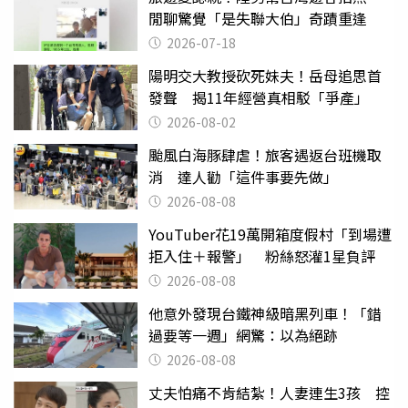
閒聊驚覺「是失聯大伯」奇蹟重逢
2026-07-18
陽明交大教授砍死妹夫！岳母追思首
發聲 揭11年經營真相駁「爭產」
2026-08-02
颱風白海豚肆虐！旅客遇返台班機取
消 達人勸「這件事要先做」
2026-08-08
YouTuber花19萬開箱度假村「到場遭
拒入住＋報警」 粉絲怒灌1星負評
2026-08-08
他意外發現台鐵神級暗黑列車！「錯
過要等一週」網驚：以為絕跡
2026-08-08
丈夫怕痛不肯結紮！人妻連生3孩 控