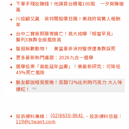
下單手殘反賺錢！他誤買台積電100股 一夕爽賺破
萬
川投顧又贏 英特爾股價狂飆！美政府寫驚人報酬
率
台中二寶爸照腸胃鏡亡！高大成曝「相當罕見」
醫列3族群全麻風險高
獵殺無數動物！ 美富豪非洲狩獵慘遭象群踩死
更多最新熱門議題：2026九合一選舉
選舉投票「竟能延年益壽」！美最新研究：可降低
45%死亡風險
脆友都說相見恨晚！苦甜72%比利時巧克力 大人味
爆紅！
PR
(02)6630-8641
投訴爆料專線：
、投訴爆料信箱：
119@ctwant.com