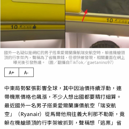
國外一名疑似是網紅的男子搭乘愛爾蘭廉航瑞安航空時，躲進機艙頭
頂的行李架內，聲稱為了省機票錢，但很快被發現，相關畫面在網上
曝光後引發熱議。（圖／翻攝自TikTok／gaetanino97）
A+
A-
中東局勢緊張影響全球，其中因油價持續浮動，連
帶機票價格也飆漲，不少人想出國都要精打細算。
最近國外一名男子搭乘愛爾蘭廉價航空「瑞安航
空」（Ryanair）從馬爾他飛往義大利那不勒斯，竟
躲在機艙頭頂的行李架被抓到，聲稱想「逃票」省