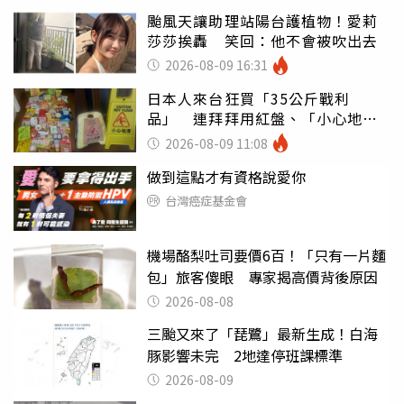
颱風天讓助理站陽台護植物！愛莉
莎莎挨轟 笑回：他不會被吹出去
2026-08-09 16:31
日本人來台狂買「35公斤戰利
品」 連拜拜用紅盤、「小心地
滑」告示牌也帶回家
2026-08-09 11:08
做到這點才有資格說愛你
台灣癌症基金會
機場酪梨吐司要價6百！「只有一片麵
包」旅客傻眼 專家揭高價背後原因
2026-08-08
三颱又來了「琵鷺」最新生成！白海
豚影響未完 2地達停班課標準
2026-08-09