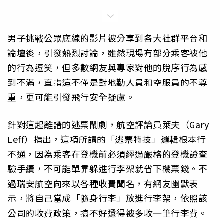
男子挑戰公眾底線的影片被分享到各大社群平台和
論壇後，引發熱烈討論，雖然現場有部分乘客被他
的行為逗笑，但多數網友與專家對他的脫序行為感
到不滿，直指這不僅是對地勤人員和空服員的不尊
重，更可能引發飛行安全疑慮。
針對這起離譜的逃票鬧劇，航空評論員萊夫（Gary
Leff）指出，這項所謂的「逃票特技」邏輯根本行
不通，因為乘客在登機前必須經過嚴格的登機證查
驗手續，不可能單靠躲進行李架就省下機票錢。不
過瑞安航空向來以各種收費聞名，有網友幽默表
示，將自己當成「隨身行李」放進行李架，依照該
公司的收費政策，搞不好還得被多收一筆行李費。