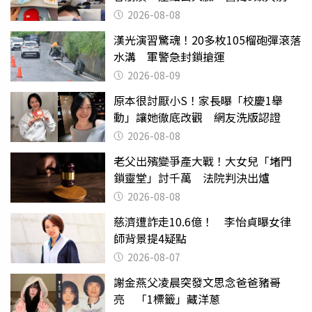
喝
2026-08-08
漢光演習驚魂！20多枚105榴砲彈滾落
水溝 軍警急封鎖搶運
2026-08-09
原本很討厭小S！家長曝「校慶1舉
動」讓她徹底改觀 網友洗版認證
2026-08-08
老父出殯變爭產大戰！大女兒「堵門
鎖靈堂」討千萬 法院判決出爐
2026-08-08
慈濟遭詐走10.6億！ 李怡貞曝女律
師背景提4疑點
2026-08-07
謝金燕父凌晨突發文思念爸爸豬哥
亮 「1標籤」藏洋蔥