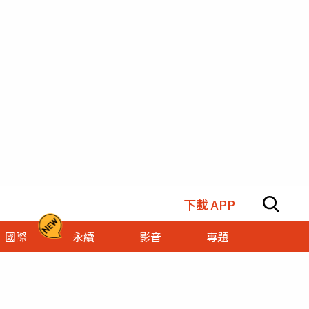
下載 APP
國際
永續
影音
專題