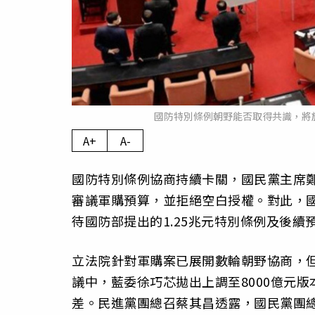
國防特別條例朝野能否取得共識，將
A+
A-
國防特別條例協商持續卡關，國民黨主席
審議軍購預算，並拒絕空白授權。對此，國
待國防部提出的1.25兆元特別條例及後續
立法院針對軍購案已展開數輪朝野協商，
議中，藍委徐巧芯拋出上調至8000億元版
差。民進黨團總召蔡其昌透露，國民黨團