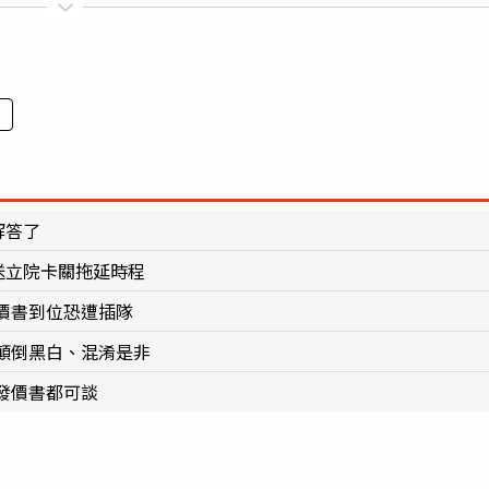
解答了
送立院卡關拖延時程
價書到位恐遭插隊
顛倒黑白、混淆是非
發價書都可談