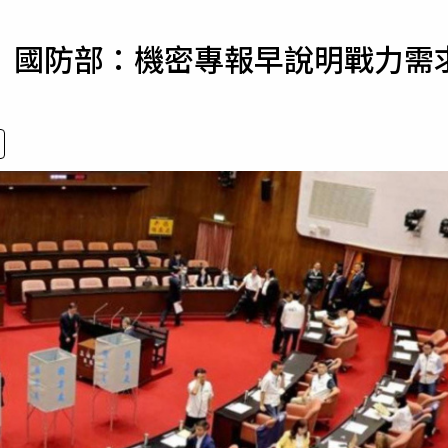
寵物
 國防部：機密專報早說明戰力需
運勢
運動
梅酒