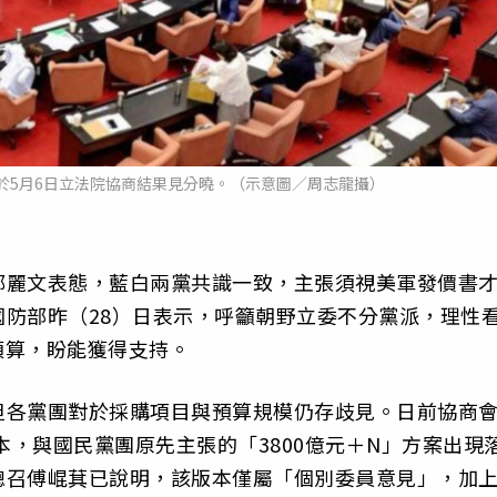
於5月6日立法院協商結果見分曉。（示意圖／周志龍攝）
鄭麗文表態，藍白兩黨共識一致，主張須視美軍發價書
防部昨（28）日表示，呼籲朝野立委不分黨派，理性
預算，盼能獲得支持。
但各黨團對於採購項目與預算規模仍存歧見。日前協商
本，與國民黨團原先主張的「3800億元＋N」方案出現
總召傅崐萁已說明，該版本僅屬「個別委員意見」，加