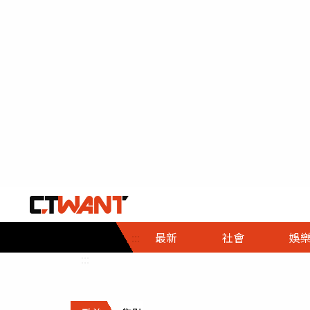
社會首頁
娛樂首頁
財經首頁
政
:::
最新
社會
娛
時事
即時
熱線
:::
直擊
大條
人物
調查
專題
３Ｃ