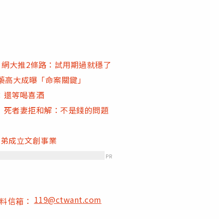
 網大推2條路：試用期過就穩了
藥高大成曝「命案關鍵」
：還等喝喜酒
 死者妻拒和解：不是錢的問題
弟弟成立文創事業
PR
119@ctwant.com
爆料信箱：