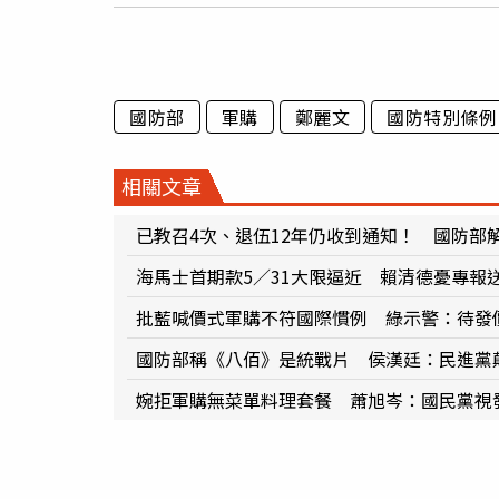
國防部
軍購
鄭麗文
國防特別條例
相關文章
已教召4次、退伍12年仍收到通知！ 國防部
海馬士首期款5／31大限逼近 賴清德憂專報
批藍喊價式軍購不符國際慣例 綠示警：待發
國防部稱《八佰》是統戰片 侯漢廷：民進黨
婉拒軍購無菜單料理套餐 蕭旭岑：國民黨視