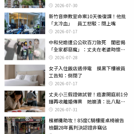
關
2026-07-30
新竹音樂教室命案10天後復課！他批
「太冷血」 員工怒駁：閉上嘴
2026-07-17
中和兒媳遭公公砍百刀致死 閨密揭
「全家都惡魔」：丈夫在老婆時懷孕
摔東西
2026-07-28
女子入住飯店遇停電 摸黑下樓被員
工告知：倒閉了
2026-07-17
丈夫小三假證做試管！癌妻開庭前1分
鐘再收離婚傳票 她崩潰：比八點檔
還扯
2026-07-31
檳榔攤助攻！85度C騎樓擺桌椅被告
檢翻28年舊判決認證非竊佔