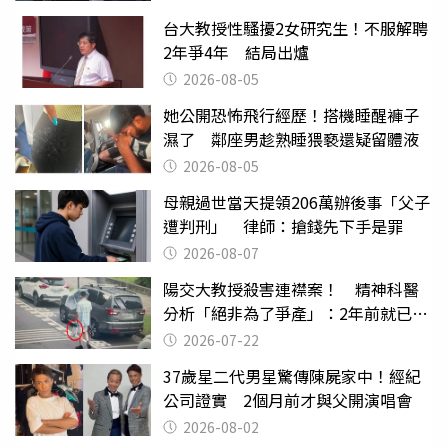
台大教授性騷擾2女研究生！不服解聘
2年爭4年 結局出爐
2026-08-05
她公開恐怖飛行經歷！搭機睡醒褲子
濕了 鄰座男趁熟睡猥褻還疑留體液
2026-08-05
母親過世當天提領206萬辦後事「父子
遭判刑」 律師：搶錢先下手是罪
2026-08-07
陽交大教授殺害連襟案！ 精神科醫
分析「絕非為了爭產」：2年前就已言
行詭異
2026-07-22
37歲星二代男星驚傳陳屍家中！經紀
公司證實 2個月前才與父開演唱會
2026-08-02