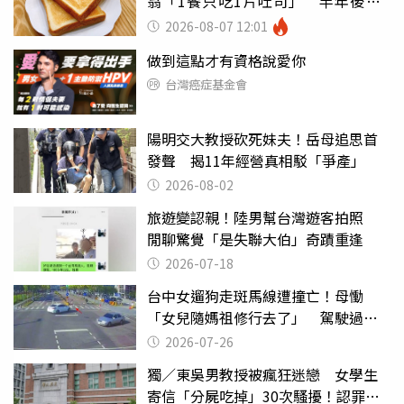
翁「1餐只吃1片吐司」 半年後暴
瘦嚇壞女兒
2026-08-07 12:01
做到這點才有資格說愛你
台灣癌症基金會
陽明交大教授砍死妹夫！岳母追思首
發聲 揭11年經營真相駁「爭產」
2026-08-02
旅遊變認親！陸男幫台灣遊客拍照
閒聊驚覺「是失聯大伯」奇蹟重逢
2026-07-18
台中女遛狗走斑馬線遭撞亡！母慟
「女兒隨媽祖修行去了」 駕駛過失
致死判9月
2026-07-26
獨／東吳男教授被瘋狂迷戀 女學生
寄信「分屍吃掉」30次騷擾！認罪免