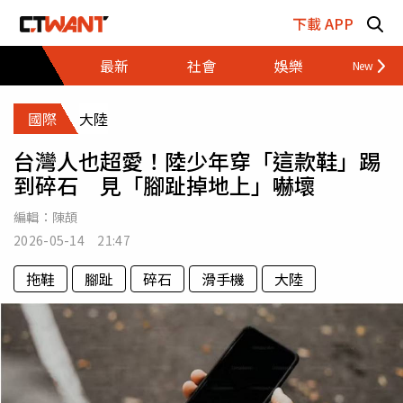
跳至主要內容區塊
下載 APP
最新
社會
娛樂
財經
國際
大陸
台灣人也超愛！陸少年穿「這款鞋」踢
到碎石 見「腳趾掉地上」嚇壞
編輯：
陳頡
2026-05-14 21:47
拖鞋
腳趾
碎石
滑手機
大陸