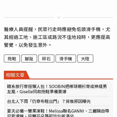
醫療人員提醒，民眾行走時應避免低頭滑手機，尤
其經過工地、施工區或路況不佳地段時，更應提高
警覺，以免發生意外。
拖鞋
腳趾
碎石
滑手機
大陸
相關文章
韓系旅行穿搭懶人包！SOOBIN把棒球襯衫穿成神級男
友風，Giselle同款拖鞋準備賣爆
台北人下雨「仍穿布鞋出門」？背後原因曝光
夏天必備一雙果凍鞋！Melissa聯名GANNI、三麗鷗自帶
可愛濾鏡，這雙花朵瑪莉珍仙氣滿分