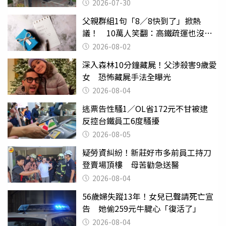
2026-07-30
父親群組1句「8／8快到了」掀熱
議！ 10萬人笑翻：高鐵疏運也沒列
父親節
2026-08-02
深入森林10分鐘藏屍！父涉殺害9歲愛
女 恐怖藏屍手法全曝光
2026-08-04
逃票告性騷1／OL省172元不甘被逮
反控台鐵員工6度騷擾
2026-08-05
疑勞資糾紛！新莊好市多前員工持刀
登賣場頂樓 母苦勸急送醫
2026-08-04
56歲婦失蹤13年！女兒已聲請死亡宣
告 她偷259元牛腱心「復活了」
2026-08-04