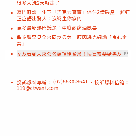
很多人洗2天就走了
豪門奇談！生下「巧克力寶寶」保住2億房產 超狂
正宮語出驚人：沒說生你家的
更多最新熱門議題：中聯致癌油風暴
鼎泰豐罕見全台同步公休 原因曝光網讚「良心企
業」
女友看到未來公公頭頂後驚呆！快買養髮給男友
PR
(02)6630-8641
投訴爆料專線：
、投訴爆料信箱：
119@ctwant.com