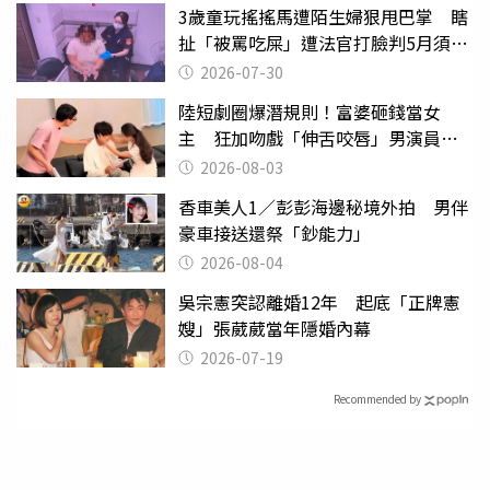
3歲童玩搖搖馬遭陌生婦狠甩巴掌 瞎
扯「被罵吃屎」遭法官打臉判5月須入
監
2026-07-30
陸短劇圈爆潛規則！富婆砸錢當女
主 狂加吻戲「伸舌咬唇」男演員崩
潰
2026-08-03
香車美人1／彭彭海邊秘境外拍 男伴
豪車接送還祭「鈔能力」
2026-08-04
吳宗憲突認離婚12年 起底「正牌憲
嫂」張葳葳當年隱婚內幕
2026-07-19
Recommended by