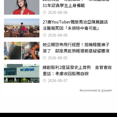
31年認真學生上身備戰
2026-08-06
27歲YouTuber獨旅喬治亞陳屍飯店
法醫揭死因「未排除中毒可能」
2026-08-06
她公開恐怖飛行經歷！搭機睡醒褲子
濕了 鄰座男趁熟睡猥褻還疑留體液
2026-08-05
緯創股利2度延發史上首例 金管會說
重話：考慮收回股務自辦
2026-08-07
Recommended by