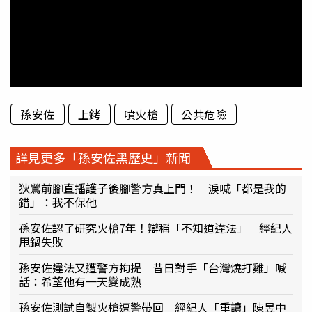
孫安佐
上銬
噴火槍
公共危險
詳見更多「孫安佐黑歷史」新聞
狄鶯前腳直播護子後腳警方真上門！ 淚喊「都是我的
錯」：我不保他
孫安佐認了研究火槍7年！辯稱「不知道違法」 經紀人
甩鍋失敗
孫安佐違法又遭警方拘提 昔日對手「台灣燒打雞」喊
話：希望他有一天變成熟
孫安佐測試自製火槍遭警帶回 經紀人「重讀」陳昱中