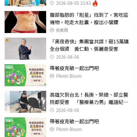
錯嗎
2026-08-05 22:43
腹部脂肪的「剋星」找到了，常吃這
幾物，吃走大肚囊，瘦出小蠻腰
新素簡
「黑夜奇俠」集團當共諜！砸15萬購
全台個資 黃仁勳、張麗善受害
2026-08-06
帶著皮克敏一起出門吧
Pikmin Bloom
高雄欠到台北！長庚、榮總、部立醫
院都受害 「醫療暴力男」離譜紀錄
曝光
2026-08-06
帶著皮克敏一起出門吧
Pikmin Bloom