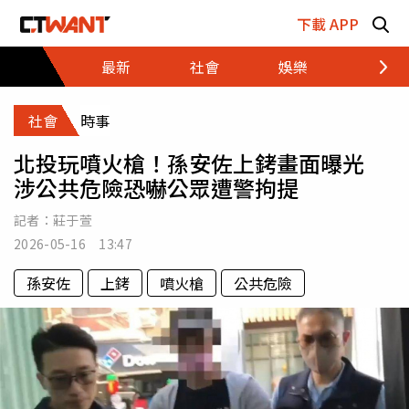
跳至主要內容區塊
下載 APP
最新
社會
娛樂
財經
社會
時事
北投玩噴火槍！孫安佐上銬畫面曝光
涉公共危險恐嚇公眾遭警拘提
記者：
莊于萱
2026-05-16 13:47
孫安佐
上銬
噴火槍
公共危險