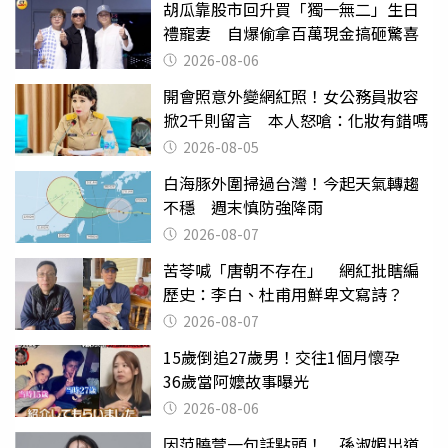
胡瓜靠股市回升買「獨一無二」生日
禮寵妻 自爆偷拿百萬現金搞砸驚喜
2026-08-06
開會照意外變網紅照！女公務員妝容
掀2千則留言 本人怒嗆：化妝有錯嗎
2026-08-05
白海豚外圍掃過台灣！今起天氣轉趨
不穩 週末慎防強降雨
2026-08-07
苦苓喊「唐朝不存在」 網紅批瞎編
歷史：李白、杜甫用鮮卑文寫詩？
2026-08-07
15歲倒追27歲男！交往1個月懷孕
36歲當阿嬤故事曝光
2026-08-06
因范曉萱一句話點頭！ 孫淑媚出道