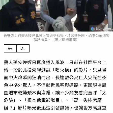
孫安佐上銬畫面曝光北投玩噴火槍惹禍，涉公共危險、恐嚇公眾遭警
強制拘提。（圖／翻攝畫面）
A+
A-
藝人孫安佐近日再度捲入風波，日前在社群平台上
傳一段於北投溪畔測試「噴火槍」的影片，只見畫
面中火焰瞬間狂噴而出，長達數公尺巨大火光在夜
色中格外驚人，不但鄰近民宅與道路，更因現場周
圍遍布乾燥矮木與灌叢，讓不少網友看完直呼「太
危險」、「根本像電影場景」、「萬一失控怎麼
辦？」影片曝光後迅速引發熱議，也讓警方高度重