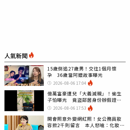
人氣新聞
15歲倒追27歲男！交往1個月懷
孕 36歲當阿嬤故事曝光
2026-08-06 17:04
億萬富豪遭兒「大義滅親」！偷生
子怕曝光 竟盜鄰居身份辦假證落
戶
2026-08-06 17:53
開會照意外變網紅照！女公務員妝
容掀2千則留言 本人怒嗆：化妝有