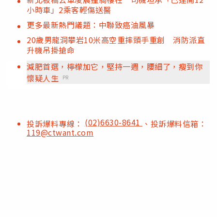
小時車」2乘客輕傷送醫
更多最新熱門議題：中聯致癌油風暴
20歲男龍洞攀岩10米高空重摔頭手重創 消防派直
升機吊掛搶命
減肥首選，檸檬加它，堅持一週，腰細了，瘦到你
懷疑人生
PR
(02)6630-8641
投訴爆料專線：
、投訴爆料信箱：
119@ctwant.com