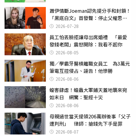
蕭伊情斷Joeman認先提分手和封鎖！
「黑底白文」首發聲：停止父權思維
物化女性
2026-07-28
員工怕丟臉拒讓母出席婚禮 「最愛
發錢老闆」震怒開除：我看不起你
2026-08-05
獨／學霸牙醫槓離職女員工 為3萬元
筆電互控侵占、誣告！他慘勝
2026-08-06
蝗害肆虐！蝗蟲大軍鋪天蓋地襲來宛
如末日 網驚：聖經十災
2026-08-06
母親過世當天提領206萬辦後事「父子
遭判刑」 律師：搶錢先下手是罪
2026-08-07