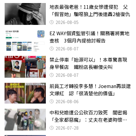
地表最強老爸！11歲女慘遭侵犯 父
「假冒她」騙噁狼上門後連轟2槍復仇
2026-08-05
EZ WAY個資監管引議！關務署將實地
查核 3個月內提檢討報告
2026-08-07
禁止停車「始源可以」！本尊驚喜現
身早餐店 鐵粉店長嚇傻尖叫
2026-08-07
前員工才轉投李多慧！Joeman再談建
文爆紅 認「很清楚他的價值」
2026-08-06
中和兒媳遭公公砍百刀致死 閨密揭
「全家都惡魔」：丈夫在老婆時懷孕
摔東西
2026-07-28