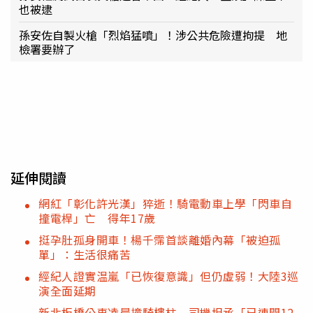
也被逮
孫安佐自製火槍「烈焰猛噴」！涉公共危險遭拘提 地
檢署要辦了
延伸閱讀
網紅「彰化許光漢」猝逝！騎電動車上學「閃車自
撞電桿」亡 得年17歲
挺孕肚孤身開車！楊千霈首談離婚內幕「被迫孤
單」：生活很痛苦
經紀人證實温嵐「已恢復意識」但仍虛弱！大陸3巡
演全面延期
新北板橋公車凌晨撞騎樓柱 司機坦承「已連開12